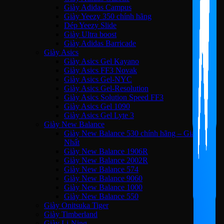
Giày Adidas Campus
Giày Yeezy 350 chính hãng
Dép Yeezy Slide
Giày Ultra boost
Giày Adidas Barricade
Giày Asics
Giày Asics Gel Kayano
Giày Asics FF3 Novak
Giày Asics Gel-NYC
Giày Asics Gel-Resolution
Giày Asics Solution Speed FF3
Giày Asics Gel 1090
Giày Asics Gel Lyte 3
Giày New Balance
Giày New Balance 530 chính hãng – Giá Tốt
Nhất
Giày New Balance 1906R
Giày New Balance 2002R
Giày New Balance 574
Giày New Balance 9060
Giày New Balance 1000
Giày New Balance 550
Giày Onitsuka Tiger
Giày Timberland
Giày Li-Ning