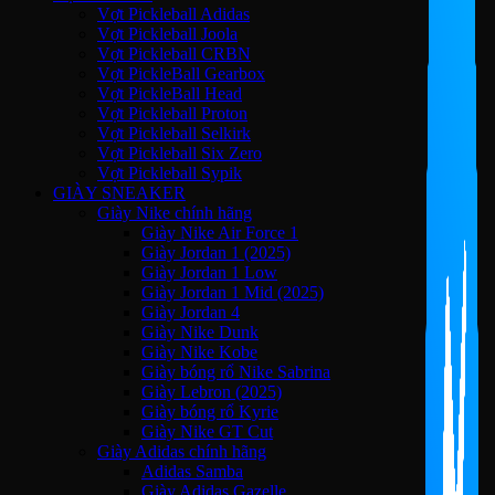
Vợt Pickleball Adidas
Vợt Pickleball Joola
Vợt Pickleball CRBN
Vợt PickleBall Gearbox
Vợt PickleBall Head
Vợt Pickleball Proton
Vợt Pickleball Selkirk
Vợt Pickleball Six Zero
Vợt Pickleball Sypik
GIÀY SNEAKER
Giày Nike chính hãng
Giày Nike Air Force 1
Giày Jordan 1 (2025)
Giày Jordan 1 Low
Giày Jordan 1 Mid (2025)
Giày Jordan 4
Giày Nike Dunk
Giày Nike Kobe
Giày bóng rổ Nike Sabrina
Giày Lebron (2025)
Giày bóng rổ Kyrie
Giày Nike GT Cut
Giày Adidas chính hãng
Adidas Samba
Giày Adidas Gazelle