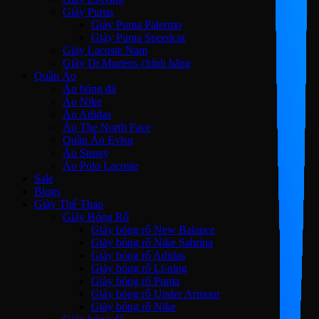
Giày Puma
Giày Puma Palermo
Giày Puma Speedcat
Giày Lacoste Nam
Giày Dr.Martens chính hãng
Quần Áo
Áo bóng đá
Áo Nike
Áo Adidas
Áo The North Face
Quần Áo Evisu
Áo Stussy
Áo Polo Lacoste
Sale
Blogs
Giày Thể Thao
Giày Bóng Rổ
Giày bóng rổ New Balance
Giày bóng rổ Nike Sabrina
Giày bóng rổ Adidas
Giày bóng rổ Li-ning
Giày bóng rổ Puma
Giày bóng rổ Under Armour
Giày bóng rổ Nike