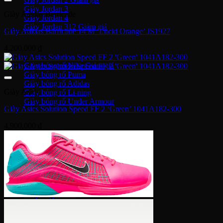
Giày Jordan 3
Giày Adidas Barricade
Giày Jordan 4
Giày Jordan 312
Giày Adidas Barricade 14 M ‘Lucid Orange’ JS1927
Giày bóng rổ
4,200,000
₫
Giày bóng rổ Nike
Giày bóng rổ Puma
Giày bóng rổ Adidas
Giày Asics
Giày bóng rổ Li-ning
Giày bóng rổ Under Armour
Giày Asics Solution Speed FF 2 ‘Green’ 1041A182-300
Giày Chạy
4,900,000
₫
Giày chạy Nike
Giày chạy NB
Giày chạy Puma
Giày chạy Adidas
Giày Chạy Asics
Giày chạy Under Armour
Giày chạy Hoka
Giày chạy ON
Giày bóng đá