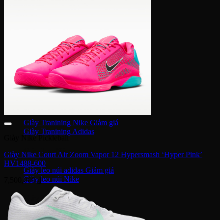
Giày bóng đá Nike
Giày bóng đá Adidas
Giày bóng đá Puma
Giày Golf
Giày Golf Nike
Giày Golf Adidas
Giày Training
Giày Tranining Nike
Giày Tranining Adidas
Giày Nike Pickleball
Giày Leo Núi
Giày Nike Court Air Zoom Vapor 12 Hypersmash ‘Hyper Pink’
HV1488-600
Giày leo núi adidas
Giày leo núi Nike
7,500,000
₫
Giày Puma
Puma Palermo