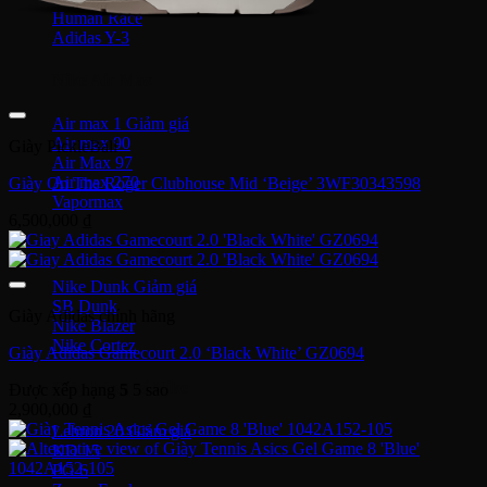
Human Race
Adidas Y-3
Nike Air Max
Air max 1
Air max 90
Giày PickleBall
Air Max 97
Air max 270
Giày On The Roger Clubhouse Mid ‘Beige’ 3WF30343598
Vapormax
6,500,000
₫
Giày thời trang
Nike Dunk
SB Dunk
Giày Adidas chính hãng
Nike Blazer
Nike Cortez
Giày Adidas Gamecourt 2.0 ‘Black White’ GZ0694
Giày bóng rổ Nike
Được xếp hạng
5
5 sao
2,900,000
₫
Lebron 20
KD 15
PG 6