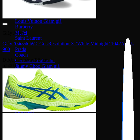
Nike Sacai
Fear of God
Lacoste
Louis Vuitton
Burberry
MCM
Giày Asics
Saint Laurent
Giày Asics A.P.C. Gel-Resolution X ‘White Midnight’ 1042A297-
Givenchy
960
Prada
Coach
Được xếp hạng
5
5 sao
Christian Louboutin
5,500,000
₫
Jimmy Choo
Mihara Yasuhiro
Nike Stussy
Fred Perry
Moncler
Versace
New Balance
Onitsuka Tiger
Phụ Kiện
PickleBall
Nước Hoa
Kinh mắt
Túi chính hãng
Dép