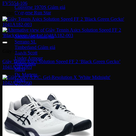
FV5554-106
Converse 1970S
Converse Run Star
5,100,000
₫
Onitsuka Tiger
Mexico 66
Serrano SL
Timberland
Giày Asics
Travis Scott
Under Armour
Giày Tennis Asics Solution Speed FF 2 ‘Black Green Gecko’
Balenciaga
1041A182-003
MLB
Dr. Martens
Hoka
Xvessel
Off-White
Saucony
Gucci
Bape
Dior
Golden Goose
Alexander McQueen
Rick Owens
Supreme