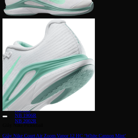
Puma Suede
Puma Speedcat
Giày Reebok
Reebok Club C 85
Reebok Instapump
Giày Asics
Gel Lyte 3
Gel 1090
Gel Kayano
Gel Nimbus
New Balance
NB 574
NB 530
NB 1906R
NB 2002R
Giày Nike Pickleball
Giày Converse
Giày Nike Court Air Zoom Vapor 12 HC ‘White Cannon Mint’