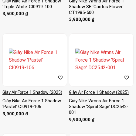
Giày Nike Air Force 1 Shadow
Giày Nike Wmns Air Force 1
đôi giày: “Đó là về việc vui chơi, làm điều gì đó ngộ
‘Triple White’ CI0919-100
Shadow SE ‘Cactus Flower’
nghĩnh, siêu thú vị và tăng cường tất cả các chi tiết
CT1985-500
3,500,000
₫
thương hiệu. Nó rất đơn giản và thuần khiết trong ý
3,900,000
₫
nghĩa đó.”
Trong tinh thần vui chơi, các bản màu gốc của AF-1
Shadow sử dụng các gam màu pastel như tím nhạt,
hồng dễ thương và xanh biển tươi sáng để thu hút
đối tượng mới. Phần “bóng” của đôi giày được thể
hiện qua các logo Swoosh nổi bật và các miếng đệm
gót giày tạo hiệu ứng gương trong toàn bộ thiết kế.
Hiện đại, trừu tượng và không thể phủ nhận, AF1
Giày Air Force 1 Shadow (2025)
Giày Air Force 1 Shadow (2025)
Shadow không chỉ là đôi giày; nó là một tuyên bố
Giày Nike Air Force 1 Shadow
Giày Nike Wmns Air Force 1
thời trang mạnh mẽ.
‘Pastel’ CI0919-106
Shadow ‘Spiral Sage’ DC2542-
001
3,900,000
₫
9,900,000
₫