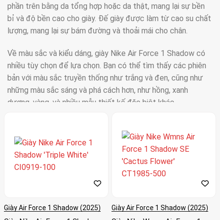
phần trên bằng da tổng hợp hoặc da thật, mang lại sự bền
bỉ và độ bền cao cho giày. Đế giày được làm từ cao su chất
lượng, mang lại sự bám đường và thoải mái cho chân.
Về màu sắc và kiểu dáng, giày Nike Air Force 1 Shadow có
nhiều tùy chọn để lựa chọn. Bạn có thể tìm thấy các phiên
bản với màu sắc truyền thống như trắng và đen, cũng như
những màu sắc sáng và phá cách hơn, như hồng, xanh
dương, vàng, và nhiều mẫu thiết kế đặc biệt khác.
Được thiết kế dưới sự chuyên nghiệp của Giám đốc
Sáng tạo Cao cấp của Nike cho Giày nữ, Georgina
James, AF1 Shadow nổi bật là đôi giày đầu tiên đặt
phụ nữ vào tâm điểm và chú trọng đặc biệt đến nhu
cầu thời trang của phái đẹp. Với đế dày hơn và sự tập
trung đặc biệt vào thương hiệu, thiết kế của Nike Air
Force 1 Shadow gợi ý xu hướng lớp đồ. Lucy Bower,
Giày Air Force 1 Shadow (2025)
Giày Air Force 1 Shadow (2025)
Quản lý Dòng Sản phẩm Cao cấp tại Nike, mô tả về