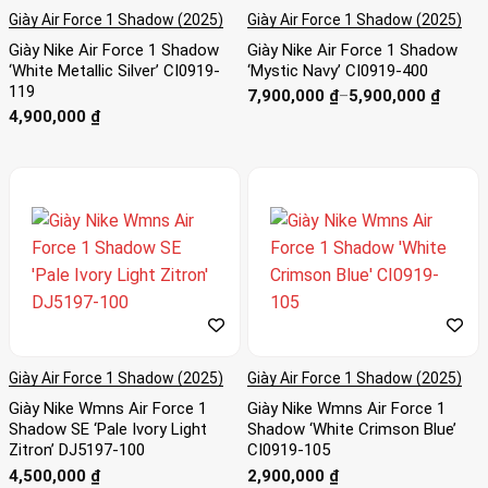
Giày Air Force 1 Shadow (2025)
Giày Air Force 1 Shadow (2025)
Giày Nike Air Force 1 Shadow
Giày Nike Air Force 1 Shadow
‘White Metallic Silver’ CI0919-
‘Mystic Navy’ CI0919-400
119
Khoảng
7,900,000
₫
–
5,900,000
₫
giá:
4,900,000
₫
từ
5,900,000 ₫
đến
7,900,000 ₫
Giày Air Force 1 Shadow (2025)
Giày Air Force 1 Shadow (2025)
Giày Nike Wmns Air Force 1
Giày Nike Wmns Air Force 1
Shadow SE ‘Pale Ivory Light
Shadow ‘White Crimson Blue’
Zitron’ DJ5197-100
CI0919-105
4,500,000
₫
2,900,000
₫