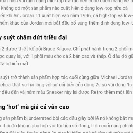
xuất hiện với định dạng mid-top đã tạo nên cuộc cách mạng về th
 không có một sản phẩm nào xuất hiện ở dạng low-top nữa cả.
ến khi Air Jordan 11 xuất hiện vào năm 1996, cả high-top và low
hẩm khác của Jordan mới bắt đầu bổ sung thêm định dạng low-t
y suýt chấm dứt triều đại
n 2 được thiết kế bởi Bruce Kilgore. Chỉ phát hành trong 2 phối m
c quay lại, với 1 phối màu cho cả 2 bản cao và thấp. Ở đâu đó 
đã bị biến mất.
suýt trở thành sản phẩm hợp tác cuối cùng giữa Michael Jordan v
 chưa thật sự hài lòng với sự cải tiến của dòng 2s so với dòng 1s
ứ đều đặn vài năm mẫu Sneaker này lại được Retro thêm một lần 
g ‘hot’ mà giá cả vẫn cao
g sản phẩm bị underrated bởi các đầu giày bởi lẽ nó không bắt m
o thời đó không phù hợp với túi tiền số đông, lí do cuối cùng chín