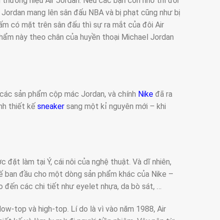
hương hiệu Air Jordan. Nếu các bạn còn nhớ thì đôi
ordan mang lên sân đấu NBA và bị phạt cũng như bị
ấm có mặt trên sân đấu thì sự ra mắt của đôi Air
 phẩm này theo chân của huyền thoại Michael Jordan
n các sản phẩm cộp mác Jordan, và chính
Nike
đã ra
nh thiết kế
sneaker
sang một kỉ nguyên mới – khi
 đặt làm tại Ý, cái nôi của nghệ thuật. Và dĩ nhiên,
kế ban đầu cho một dòng sản phẩm khác của Nike –
 đến các chi tiết như eyelet nhựa, da bò sát, …
ow-top và high-top. Lí do là vì vào năm 1988, Air