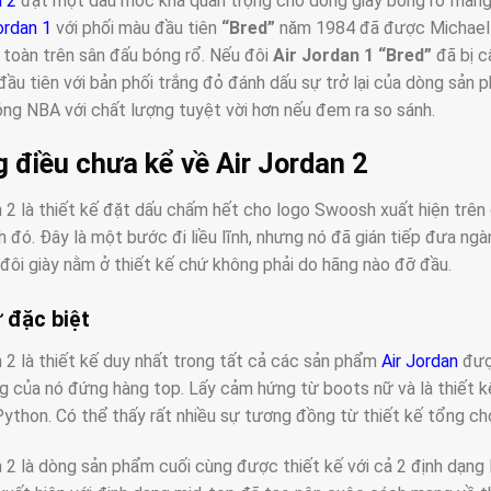
n 2
đặt một dấu mốc khá quan trọng cho dòng giày bóng rổ mang t
ordan 1
với phối màu đầu tiên
“Bred”
năm 1984 đã được Michael J
toàn trên sân đấu bóng rổ. Nếu đôi
Air Jordan 1 “Bred”
đã bị c
đầu tiên với bản phối trắng đỏ đánh dấu sự trở lại của dòng sản
óng NBA với chất lượng tuyệt vời hơn nếu đem ra so sánh.
 điều chưa kể về Air Jordan 2
n 2 là thiết kế đặt dấu chấm hết cho logo Swoosh
xuất hiện trê
h đó. Đây là một bước đi liều lĩnh, nhưng nó đã gián tiếp đưa ngà
ị đôi giày nằm ở thiết kế chứ không phải do hãng nào đỡ đầu.
 đặc biệt
n 2 là thiết kế duy nhất trong tất cả các sản phẩm
Air Jordan
được
g của nó đứng hàng top. Lấy cảm hứng từ boots nữ và là thiết 
Python. Có thể thấy rất nhiều sự tương đồng từ thiết kế tổng cho
n 2 là dòng sản phẩm cuối cùng được thiết kế với cả 2 định dạng l