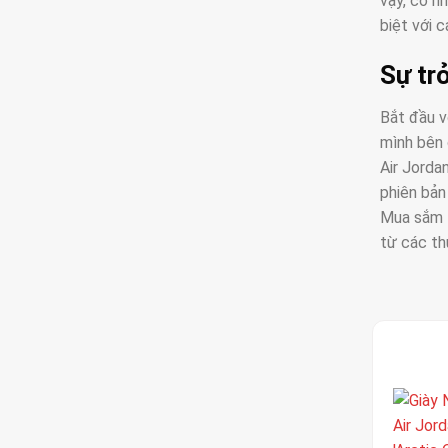
vậy, có n
biệt với 
Sự trở
Bắt đầu v
mình bên 
Air Jorda
phiên bản
Mua sắm 
từ các th