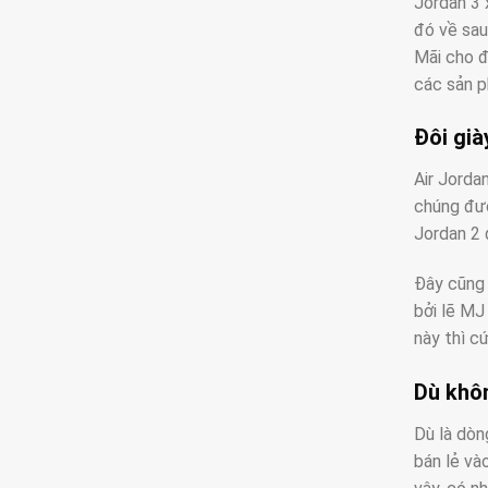
Jordan 3 
đó về sau
Mãi cho đ
các sản p
Đôi già
Air Jorda
chúng đượ
Jordan 2 
Đây cũng 
bởi lẽ MJ
này thì c
Dù khôn
Dù là dòn
bán lẻ và