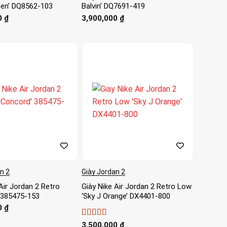
een’ DQ8562-103
Balvin’ DQ7691-419
0
₫
3,900,000
₫
n 2
Giày Jordan 2
Air Jordan 2 Retro
Giày Nike Air Jordan 2 Retro Low
 385475-153
‘Sky J Orange’ DX4401-800
0
₫
Được xếp
3,500,000
₫