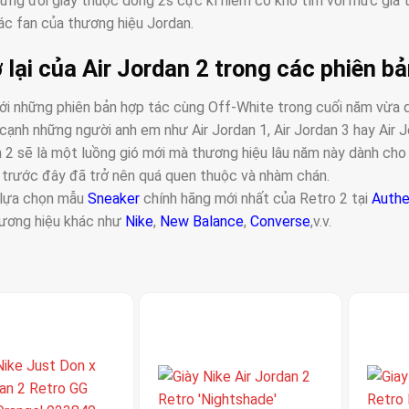
hững đôi giày thuộc dòng 2s cực kì hiếm có khó tìm với mức giá 
các fan của thương hiệu Jordan.
 lại của Air Jordan 2 trong các phiên b
ới những phiên bản hợp tác cùng Off-White trong cuối năm vừa qua
cạnh những người anh em như Air Jordan 1, Air Jordan 3 hay Air J
n 2 sẽ là một luồng gió mới mà thương hiệu lâu năm này dành ch
 trước đây đã trở nên quá quen thuộc và nhàm chán.
lựa chọn mẫu
Sneaker
chính hãng mới nhất của Retro 2 tại
Authe
ương hiệu khác như
Nike
,
New Balance
,
Converse
,v.v.