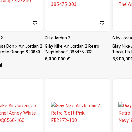
 2
Giày Jordan 2
Giày Jorda
ust Don x Air Jordan 2
Giày Nike Air Jordan 2 Retro
Giày Nike
rctic Orange’ 923840-
‘Nightshade’ 385475-303
‘Look, Up 
Khoảng
6,900,000
₫
3,900,00
giá:
₫
từ
3,500,000 
đến
3,900,000 