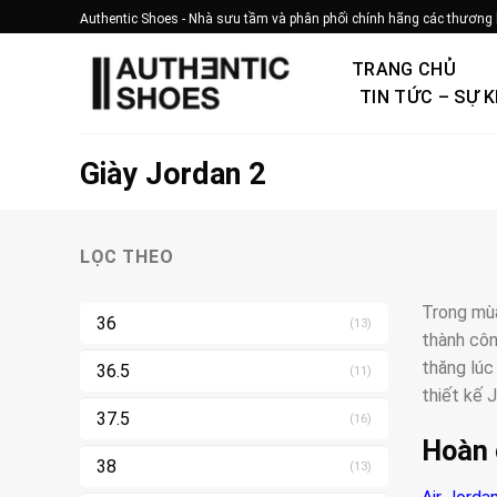
Bỏ
Authentic Shoes - Nhà sưu tầm và phân phối chính hãng các thương 
qua
nội
TRANG CHỦ
dung
TIN TỨC – SỰ K
Giày Jordan 2
LỌC THEO
Trong mùa
36
(13)
thành côn
thăng lúc
36.5
(11)
thiết kế 
37.5
(16)
Hoàn 
38
(13)