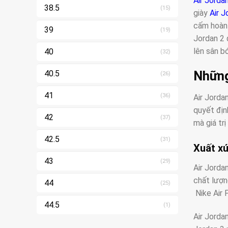
Air Jorda
38.5
(15)
giày
Air J
cấm hoàn 
39
(19)
Jordan 2 
lên sân b
40
(32)
Những
40.5
(26)
41
(36)
Air Jorda
quyết địn
42
(37)
mà giá tr
42.5
(31)
Xuất xứ
43
(29)
Air Jorda
chất lượn
44
(25)
Nike Air 
44.5
(1)
Air Jorda