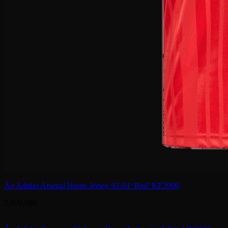
Áo Adidas Arsenal Home Jersey 92-94 ‘Red’ KE3906
2,000,000