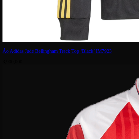
Áo Adidas Jude Bellingham Track Top ‘Black’ IM7923
3,900,000