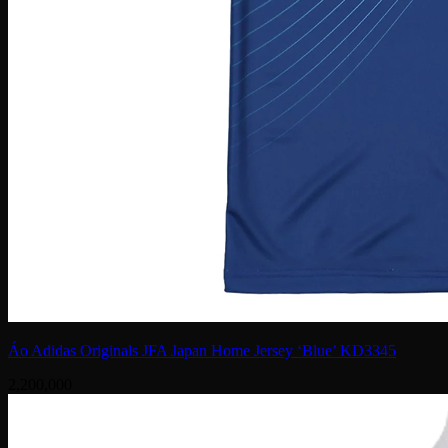
Áo Adidas Originals JFA Japan Home Jersey ‘Blue’ KD3345
2,200,000