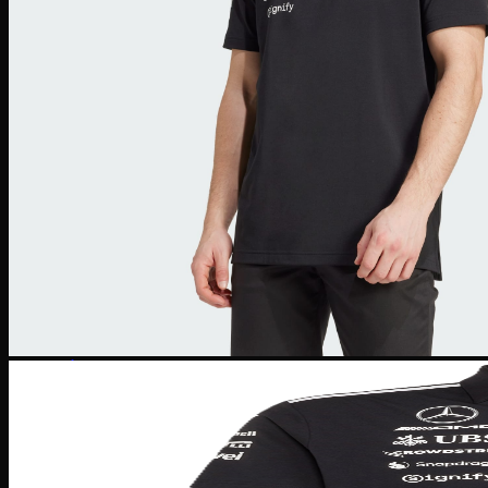
Giày Jordan 3
Giày Jordan 4
Giày Jordan 312
Giày bóng rổ
Giày bóng rổ Nike
Giày bóng rổ Puma
Giày bóng rổ Adidas
Giày bóng rổ Li-ning
Giày bóng rổ Under Armour
Giày Chạy
Giày chạy Nike
Giày chạy NB
Giày chạy Puma
Giày chạy Adidas
Giày Chạy Asics
Giày chạy Under Armour
Giày chạy Hoka
Giày chạy ON
Giày bóng đá