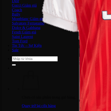
Dior
Gucci
Coach
Bally
Montblanc
Salvatore Ferragamo
Dolce & Gabbana
Fendi
Saint Laurent
Tom Ford
Tin Tức – Sự Kiện
Sale
Tìm
kiếm:
Chưa có sản phẩm trong giỏ hàng.
Quay trở lại cửa hàng