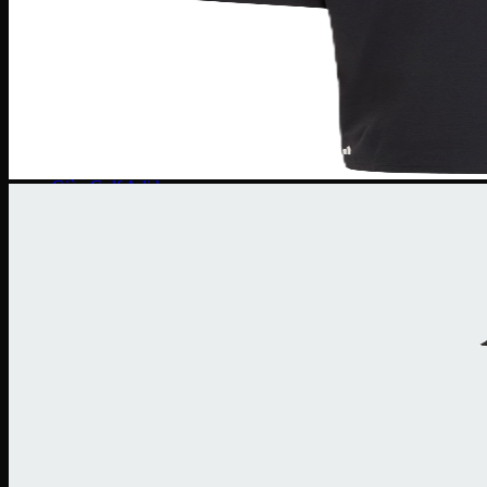
Giày bóng đá Nike
Giày bóng đá Adidas
Giày bóng đá Puma
Giày Golf
Giày Golf Nike
Giày Golf Adidas
Giày Training
Giày Tranining Nike
Giày Tranining Adidas
Giày Leo Núi
Giày leo núi adidas
Giày leo núi Nike
Giày Puma
Puma Palermo