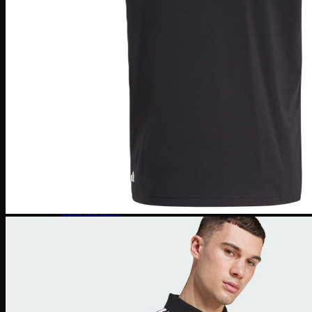
Giày Pickleball Lacoste
Giày Pickleball On Running
Giày Pickleball Skechers
Vợt Pickleball
Vợt Pickleball Adidas
Vợt Pickleball CRBN
Vợt PickleBall Gearbox
Vợt PickleBall Head
Vợt Pickleball Joola
Vợt Pickleball Proton
Vợt Pickleball Selkirk
Vợt Pickleball Six Zero
Vợt Pickleball Sypik
Giày
Giày Adidas
Giày Nike
Giày Jordan
Môn thể thao
Giày Retro Sneaker
Thương hiệu khác
Adidas Original
Adidas XLG
Adidas Samba