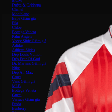
MCM
Dolce & Gabbana
Sản phẩm nổi bật
Chanel
Montblanc
Bape
Fila
Chloe
Bottega Veneta
Palm Angels
Yeezy Slide
Adidas
Adilette Slides
Dép Louis Vuitton
Dép Fear Of God
Dr. Martens
Nike
Dép Air Max
Crocs
Vans
MLB
Bottega Veneta
Gucci
Versace
Prada
Burberry