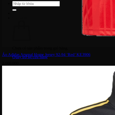
Tìm
kiếm:
Giỏ hàng
Chưa có sản phẩm trong giỏ hàng.
Áo Adidas Arsenal Home Jersey 92-94 ‘Red’ KE3906
Quay trở lại cửa hàng
2,000,000