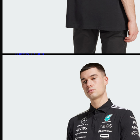
Zoom Freak
Why not Zero
Kyrie 8
Nike Kobe
NIke GT Cut 2
Giày Chạy
Pegasus 41
Nike Air Zoom
Nike Tempo
Nike Zoomx
Nike Air
Air Force 1
Air Force 1 Shadow nữ
Air Huarache
Air Uptempo
Giày Jordan 1
Giày Jordan 1 Low
Giày Jordan 1 Mid
Giày Jordan 1 High
Giày Jordan 1 High Zoom
Giày Jordan 2