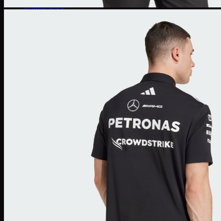
Human Race
Adidas Y-3
Nike Air Max
Air max 1
Air max 90
Air Max 97
Air max 270
Vapormax
Giày thời trang
Nike Dunk
SB Dunk
Nike Blazer
Nike Cortez
Giày bóng rổ Nike
Lebron 20
KD 15
PG 6