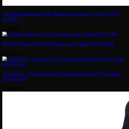
Áo Adidas Mercedes AMG Petronas Formula One Team ‘White’
JW0586
2,500,000
Áo Nike Chelsea FC 24/25 Home Jersey ‘Blue’ FN8779-496
2,900,000
Áo Nike F.C. Barcelona 24/25 Stadium Home Dri-Fit ‘Red Blue’
FN8797-456
4,500,000