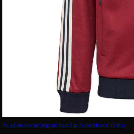
Áo Adidas Arsenal Originals Track Top ‘Noble Maroon’ IY0054