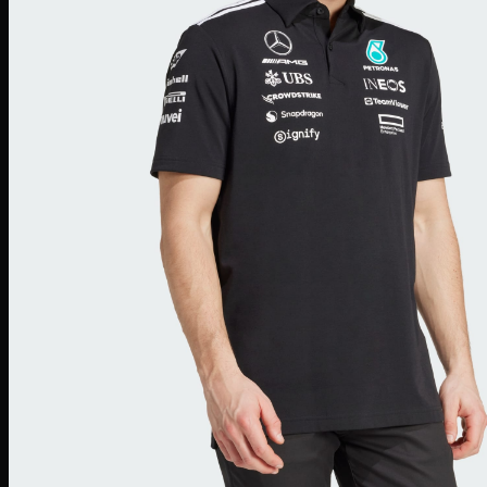
SuperStar
Adidas Gazelle
Adidas Campus
Giày bóng rổ Adidas
Adidas Dame 8
Adidas Harden
Ultra Boost
Ultra Boost 22
Ultra Boost 4.0
Giày chạy Adidas
Adidas Adizero
Adidas Yeezy
Yeezy 350
Yeezy Slide
Yeezy Foam Runner
Adidas NMD
NMD R1
Adidas Collab