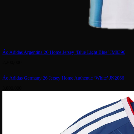
Áo Adidas Argentina 26 Home Jersey ‘Blue Light Blue’ JM8396
2,200,000
Áo Adidas Germany 26 Jersey Home Authentic ‘White’ JN2066
3,000,000