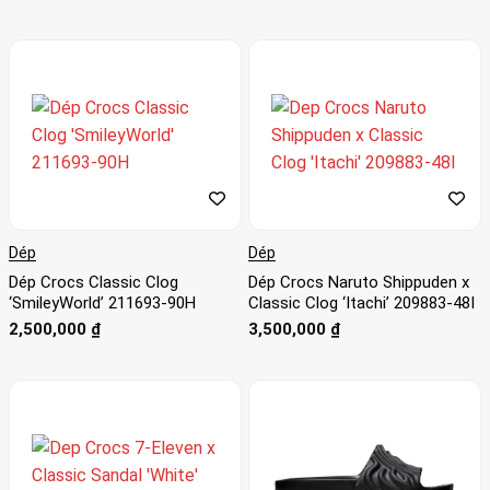
hạng
4
5
sao
Dép
Dép
Dép Crocs Classic Clog
Dép Crocs Naruto Shippuden x
‘SmileyWorld’ 211693-90H
Classic Clog ‘Itachi’ 209883-48I
2,500,000
₫
3,500,000
₫