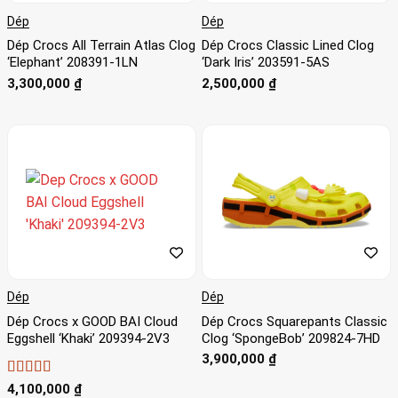
Dép
Dép
Dép Crocs All Terrain Atlas Clog
Dép Crocs Classic Lined Clog
‘Elephant’ 208391-1LN
‘Dark Iris’ 203591-5AS
3,300,000
₫
2,500,000
₫
Dép
Dép
Dép Crocs x GOOD BAI Cloud
Dép Crocs Squarepants Classic
Eggshell ‘Khaki’ 209394-2V3
Clog ‘SpongeBob’ 209824-7HD
3,900,000
₫
Được xếp
4,100,000
₫