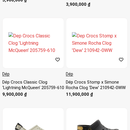
Được xếp
3,900,000
₫
hạng
5
5 sao
Dép
Dép
Dép Crocs Classic Clog
Dép Crocs Stomp x Simone
‘Lightning McQueen’ 205759-610
Rocha Clog ‘Dew’ 210942-0WW
9,900,000
₫
11,900,000
₫