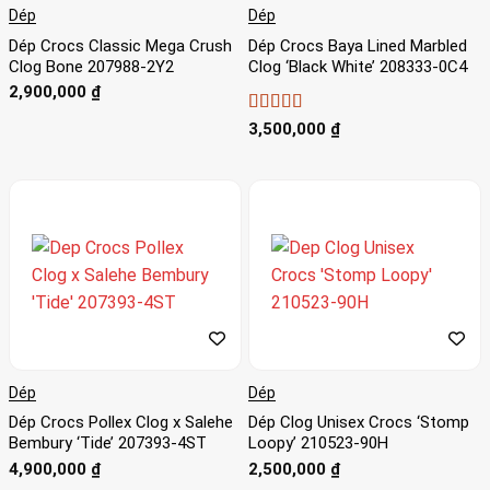
Dép
Dép
Dép Crocs Classic Mega Crush
Dép Crocs Baya Lined Marbled
Clog Bone 207988-2Y2
Clog ‘Black White’ 208333-0C4
2,900,000
₫
Được xếp
3,500,000
₫
hạng
5
5 sao
Dép
Dép
Dép Crocs Pollex Clog x Salehe
Dép Clog Unisex Crocs ‘Stomp
Bembury ‘Tide’ 207393-4ST
Loopy’ 210523-90H
4,900,000
₫
2,500,000
₫