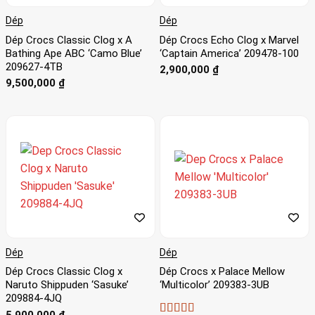
Dép
Dép
Dép Crocs Classic Clog x A
Dép Crocs Echo Clog x Marvel
Bathing Ape ABC ‘Camo Blue’
‘Captain America’ 209478-100
209627-4TB
2,900,000
₫
9,500,000
₫
Dép
Dép
Dép Crocs Classic Clog x
Dép Crocs x Palace Mellow
Naruto Shippuden ‘Sasuke’
‘Multicolor’ 209383-3UB
209884-4JQ
5,900,000
₫