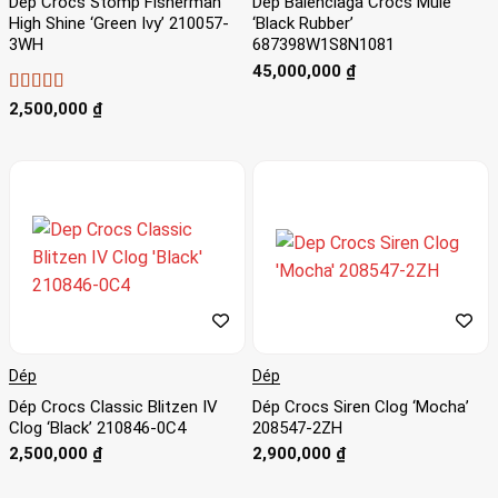
Dép Crocs Stomp Fisherman
Dép Balenciaga Crocs Mule
High Shine ‘Green Ivy’ 210057-
‘Black Rubber’
3WH
687398W1S8N1081
45,000,000
₫
Được xếp
2,500,000
₫
hạng
4
5
sao
Dép
Dép
Dép Crocs Classic Blitzen IV
Dép Crocs Siren Clog ‘Mocha’
Clog ‘Black’ 210846-0C4
208547-2ZH
2,500,000
₫
2,900,000
₫