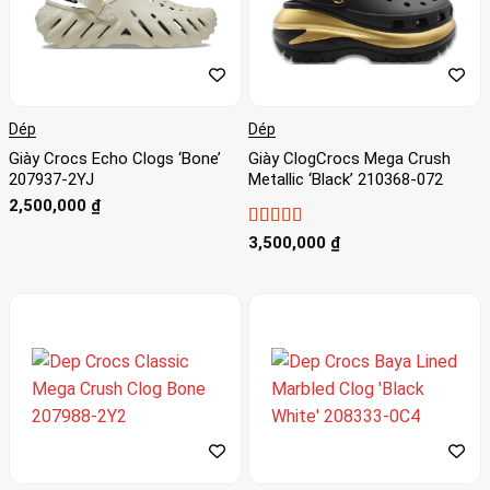
Dép
Dép
Giày Crocs Echo Clogs ‘Bone’
Giày ClogCrocs Mega Crush
207937-2YJ
Metallic ‘Black’ 210368-072
2,500,000
₫
Được xếp
3,500,000
₫
hạng
5
5 sao