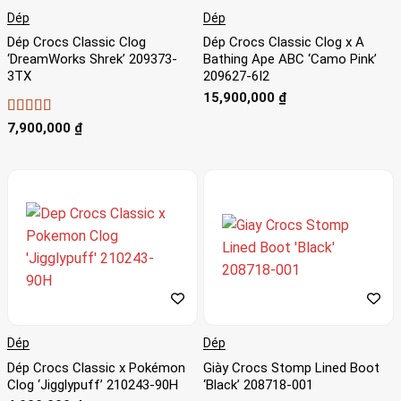
Dép
Dép
Dép Crocs Classic Clog
Dép Crocs Classic Clog x A
‘DreamWorks Shrek’ 209373-
Bathing Ape ABC ‘Camo Pink’
3TX
209627-6I2
15,900,000
₫
Được xếp
7,900,000
₫
hạng
5
5 sao
Dép
Dép
Dép Crocs Classic x Pokémon
Giày Crocs Stomp Lined Boot
Clog ‘Jigglypuff’ 210243-90H
‘Black’ 208718-001