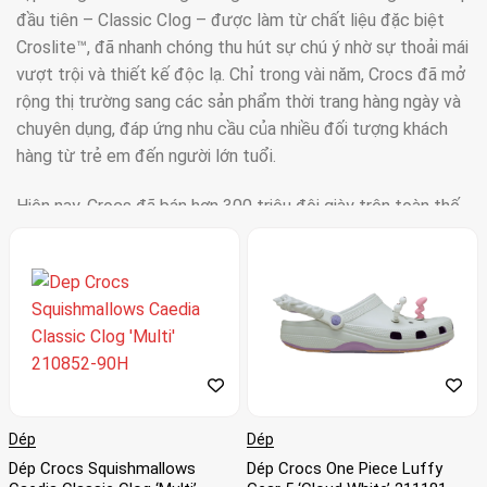
đầu tiên – Classic Clog – được làm từ chất liệu đặc biệt
Croslite™, đã nhanh chóng thu hút sự chú ý nhờ sự thoải mái
vượt trội và thiết kế độc lạ. Chỉ trong vài năm, Crocs đã mở
rộng thị trường sang các sản phẩm thời trang hàng ngày và
chuyên dụng, đáp ứng nhu cầu của nhiều đối tượng khách
hàng từ trẻ em đến người lớn tuổi.
Hiện nay, Crocs đã bán hơn 300 triệu đôi giày trên toàn thế
giới, trở thành thương hiệu dẫn đầu trong phân khúc giày
dép tiện dụng và thời trang.
Chất liệu độc quyền: Điểm nhấn tạo sự
khác biệt
Một trong những yếu tố làm nên thành công của Crocs
Dép
Dép
chính là chất liệu Croslite™ độc quyền. Đây là một loại nhựa
bọt nhẹ, bền, và chống trơn trượt, mang lại nhiều ưu điểm
Dép Crocs Squishmallows
Dép Crocs One Piece Luffy