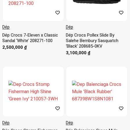
Dép
Dép
Dép Crocs 7-Eleven x Classic
Dép Crocs Pollex Slide By
Sandal ‘White’ 208271-100
Salehe Bembury Sasquatch
‘Black’ 208685-0KV
2,500,000
₫
3,100,000
₫
Dép
Dép