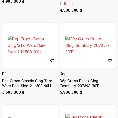
4,900,000
₫
Được xếp
4,500,000
₫
hạng
5
5 sao
Dép
Dép
Dép Crocs Classic Clog ‘Star
Dép Crocs Pollex Clog
Wars Dark Side’ 211508-90H
‘Bembury’ 207393-30T
3,500,000
₫
5,900,000
₫