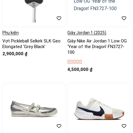
Phụ kiện
Giày Jordan 1 (2025)
Vợt Pickleball Selkirk SLK Geo
Giày Nike Air Jordan 1 Low OG
Elongated ‘Grey Black’
‘Year of the Dragon’ FN3727-
100
2,900,000
₫
Được xếp
4,500,000
₫
hạng
4.67
5
sao