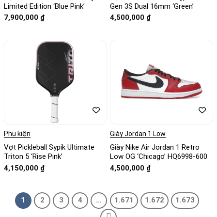
Limited Edition ‘Blue Pink’
Gen 3S Dual 16mm ‘Green’
7,900,000
₫
4,500,000
₫
Phụ kiện
Giày Jordan 1 Low
Vợt Pickleball Sypik Ultimate
Giày Nike Air Jordan 1 Retro
Triton 5 ‘Rise Pink’
Low OG ‘Chicago’ HQ6998-600
4,150,000
₫
4,500,000
₫
1
2
3
4
…
1.671
1.672
1.673