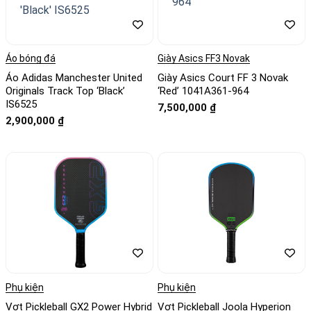
Áo bóng đá
Giày Asics FF3 Novak
Áo Adidas Manchester United
Giày Asics Court FF 3 Novak
Originals Track Top ‘Black’
‘Red’ 1041A361-964
IS6525
7,500,000
₫
2,900,000
₫
Phụ kiện
Phụ kiện
Vợt Pickleball GX2 Power Hybrid
Vợt Pickleball Joola Hyperion