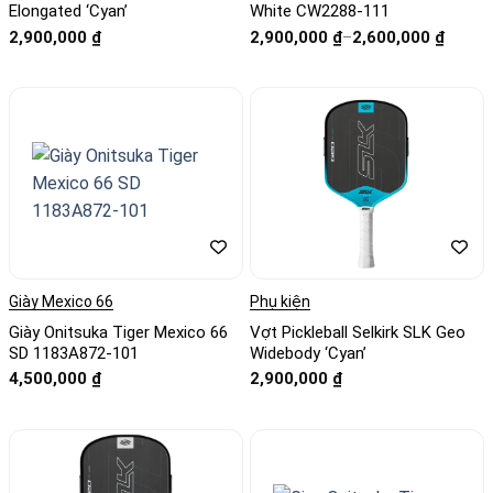
Elongated ‘Cyan’
White CW2288-111
Khoảng
2,900,000
₫
2,900,000
₫
–
2,600,000
₫
giá:
từ
2,600,000 ₫
đến
2,900,000 ₫
Giày Mexico 66
Phụ kiện
Giày Onitsuka Tiger Mexico 66
Vợt Pickleball Selkirk SLK Geo
SD 1183A872-101
Widebody ‘Cyan’
4,500,000
₫
2,900,000
₫