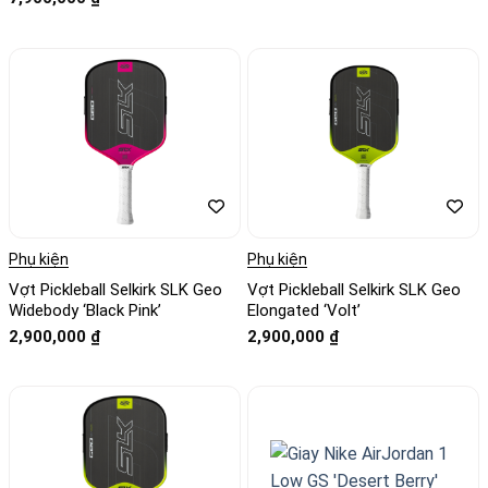
hạng
4
5
sao
Phụ kiện
Phụ kiện
Vợt Pickleball Selkirk SLK Geo
Vợt Pickleball Selkirk SLK Geo
Widebody ‘Black Pink’
Elongated ‘Volt’
2,900,000
₫
2,900,000
₫