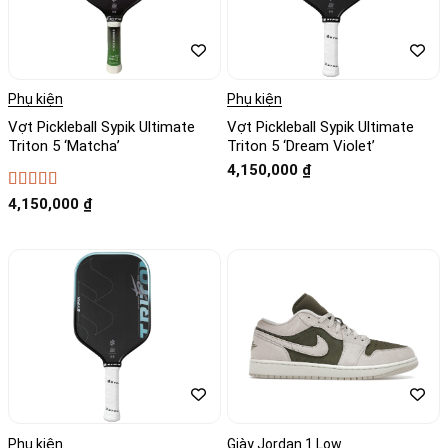
Phụ kiện
Phụ kiện
Vợt Pickleball Sypik Ultimate
Vợt Pickleball Sypik Ultimate
Triton 5 ‘Matcha’
Triton 5 ‘Dream Violet’
4,150,000
₫
Được xếp
4,150,000
₫
hạng
5
5 sao
Phụ kiện
Giày Jordan 1 Low