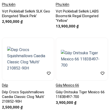
Phụ kiện
Phụ kiện
Vợt Pickleball Selkirk SLK Geo
Vợt Pickleball Selkirk LABS
Elongated ‘Black Pink’
Boomstik Regal Elongated
‘Yellow’
2,900,000
₫
13,900,000
₫
Dép
Giày Mexico 66
Dép Crocs Squishmallows
Giày Onitsuka Tiger Mexico 66
Caedia Classic Clog ‘Multi’
1183B497-700
210852-90H
3,900,000
₫
2,500,000
₫