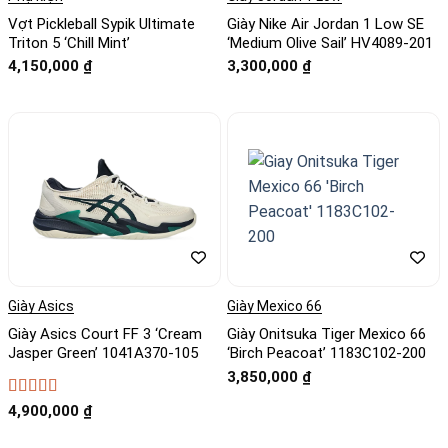
Vợt Pickleball Sypik Ultimate
Giày Nike Air Jordan 1 Low SE
Triton 5 ‘Chill Mint’
‘Medium Olive Sail’ HV4089-201
4,150,000
₫
3,300,000
₫
Giày Asics
Giày Mexico 66
Giày Asics Court FF 3 ‘Cream
Giày Onitsuka Tiger Mexico 66
Jasper Green’ 1041A370-105
‘Birch Peacoat’ 1183C102-200
3,850,000
₫
Được xếp
4,900,000
₫
hạng
5
5 sao