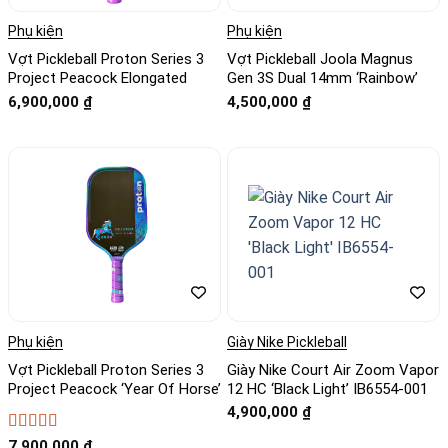
Phụ kiện
Phụ kiện
Vợt Pickleball Proton Series 3
Vợt Pickleball Joola Magnus
Project Peacock Elongated
Gen 3S Dual 14mm ‘Rainbow’
6,900,000
₫
4,500,000
₫
Phụ kiện
Giày Nike Pickleball
Vợt Pickleball Proton Series 3
Giày Nike Court Air Zoom Vapor
Project Peacock ‘Year Of Horse’
12 HC ‘Black Light’ IB6554-001
4,900,000
₫
Được xếp
7,900,000
₫