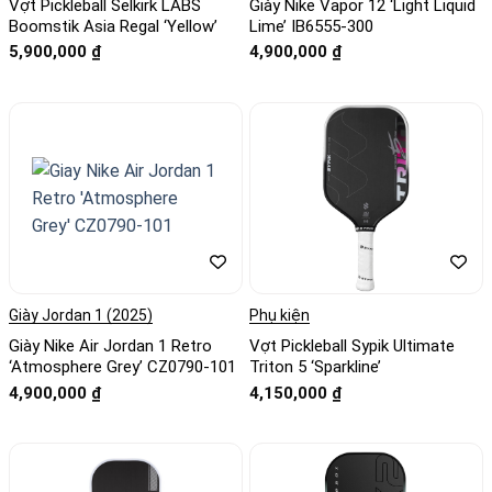
Vợt Pickleball Selkirk LABS
Giày Nike Vapor 12 ‘Light Liquid
Boomstik Asia Regal ‘Yellow’
Lime’ IB6555-300
5,900,000
₫
4,900,000
₫
Giày Jordan 1 (2025)
Phụ kiện
Giày Nike Air Jordan 1 Retro
Vợt Pickleball Sypik Ultimate
‘Atmosphere Grey’ CZ0790-101
Triton 5 ‘Sparkline’
4,900,000
₫
4,150,000
₫