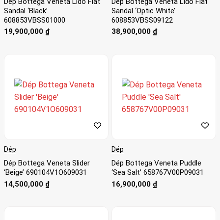
Dép Bottega Veneta Lido Flat
Dép Bottega Veneta Lido Flat
Sandal ‘Black’
Sandal ‘Optic White’
608853VBSS01000
608853VBSS09122
19,900,000
₫
38,900,000
₫
Dép
Dép
Dép Bottega Veneta Slider
Dép Bottega Veneta Puddle
‘Beige’ 690104V1O609031
‘Sea Salt’ 658767V00P09031
14,500,000
₫
16,900,000
₫