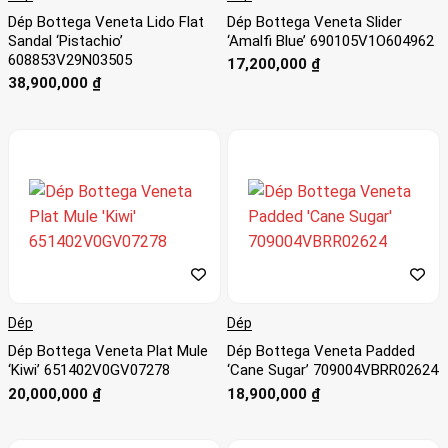
Dép Bottega Veneta Lido Flat
Dép Bottega Veneta Slider
Sandal ‘Pistachio’
‘Amalfi Blue’ 690105V1O604962
608853V29N03505
17,200,000
₫
38,900,000
₫
Dép
Dép
Dép Bottega Veneta Plat Mule
Dép Bottega Veneta Padded
‘Kiwi’ 651402V0GV07278
‘Cane Sugar’ 709004VBRR02624
20,000,000
₫
18,900,000
₫