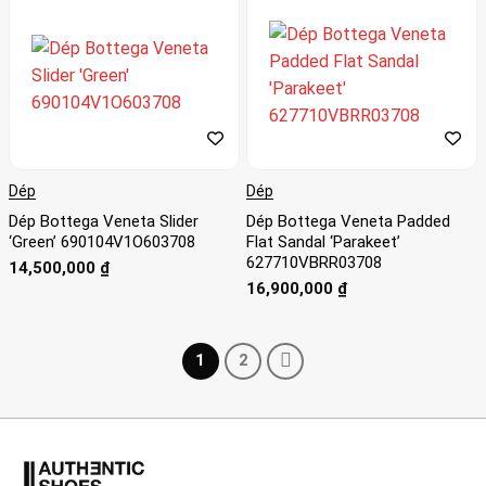
Dép
Dép
Dép Bottega Veneta Slider
Dép Bottega Veneta Padded
‘Green’ 690104V1O603708
Flat Sandal ‘Parakeet’
627710VBRR03708
14,500,000
₫
16,900,000
₫
1
2