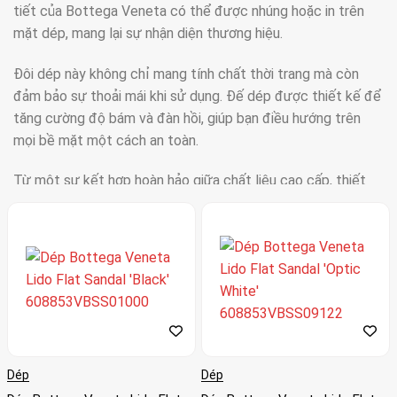
tiết của Bottega Veneta có thể được nhúng hoặc in trên
mặt dép, mang lại sự nhận diện thương hiệu.
Đôi dép này không chỉ mang tính chất thời trang mà còn
đảm bảo sự thoải mái khi sử dụng. Đế dép được thiết kế để
tăng cường độ bám và đàn hồi, giúp bạn điều hướng trên
mọi bề mặt một cách an toàn.
Từ một sự kết hợp hoàn hảo giữa chất liệu cao cấp, thiết
kế đẳng cấp và sự tinh tế, dép Bottega Veneta chính hãng
là một lựa chọn xuất sắc để tôn vinh phong cách và cá nhân
của bạn. Đôi dép này không chỉ là một phụ kiện thời trang
mà còn là một biểu tượng của sự sang trọng và đẳng cấp.
Dép
Dép