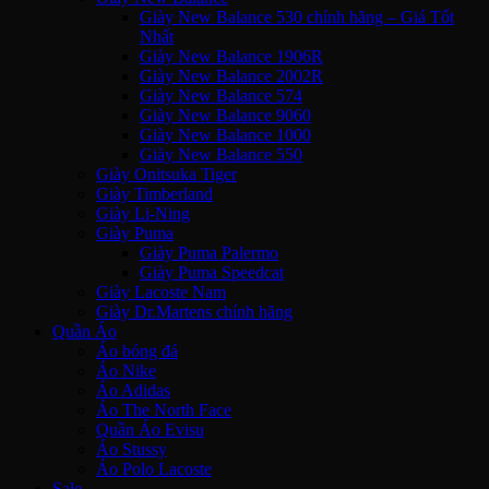
Giày New Balance 530 chính hãng – Giá Tốt
Nhất
Giày New Balance 1906R
Giày New Balance 2002R
Giày New Balance 574
Giày New Balance 9060
Giày New Balance 1000
Giày New Balance 550
Giày Onitsuka Tiger
Giày Timberland
Giày Li-Ning
Giày Puma
Giày Puma Palermo
Giày Puma Speedcat
Giày Lacoste Nam
Giày Dr.Martens chính hãng
Quần Áo
Áo bóng đá
Áo Nike
Áo Adidas
Áo The North Face
Quần Áo Evisu
Áo Stussy
Áo Polo Lacoste
Sale