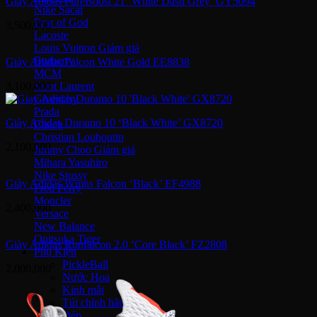
Giày Adidas PureBoost 21 ‘White Dash Grey’ GY5094
Nike Sacai
Fear of God
3,500,000
Lacoste
Louis Vuitton
Burberry
Giày Adidas Falcon White Gold EE8838
MCM
3,100,000
Saint Laurent
Givenchy
Prada
Giày Adidas Duramo 10 ‘Black White’ GX8720
Coach
Christian Louboutin
2,100,000
Jimmy Choo
Mihara Yasuhiro
Nike Stussy
Giày Adidas Wmns Falcon ‘Black’ EF4988
Fred Perry
Moncler
2,400,000
Versace
New Balance
Onitsuka Tiger
Giày Adidas Runfalcon 2.0 ‘Core Black’ FZ2808
Phụ Kiện
PickleBall
2,000,000
Nước Hoa
Kinh mắt
Túi chính hãng
Dép