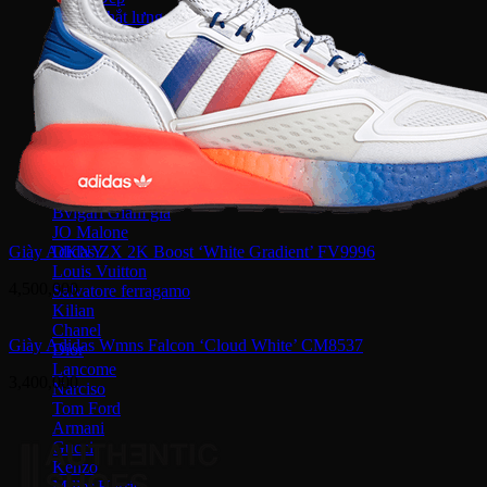
Thắt lưng
Vợt Joola
Vợt Sypik
Vợt Adidas
Vợt Hoead
Vợt CRBN
Vợt Proton
Vợt Gearbox
Vợt Selkirk
Prada
Bvlgari
JO Malone
Giày Adidas ZX 2K Boost ‘White Gradient’ FV9996
DKNY
Louis Vuitton
4,500,000
Salvatore ferragamo
Kilian
Chanel
Giày Adidas Wmns Falcon ‘Cloud White’ CM8537
Dior
Lancome
3,400,000
Narciso
Tom Ford
Armani
Gucci
Kenzo
Miller Harris