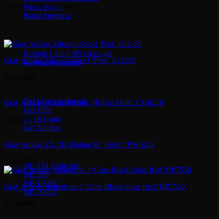
Chưa có bình luận nào
Puma Suede
Puma Speedcat
Sản phẩm nổi bật
Giày Reebok
Reebok Club C 85
Giày Adidas Adizero Select ‘Pink’ IG2385
Reebok Instapump
2,900,000
Giày Asics
Gel Lyte 3
Giày Adidas Wmns Falcon ‘Hi-Res Multi’ CG6210
Gel 1090
Gel Kayano
3,000,000
Gel Nimbus
Giày Adidas ZX 2K Florine W ‘Silver’ FW0143
New Balance
3,900,000
NB 574
NB 530
NB 1906R
Giày Adidas Runfalcon 3 ‘Core Black Solar Red’ HP7550
NB 2002R
2,500,000
Giày Converse