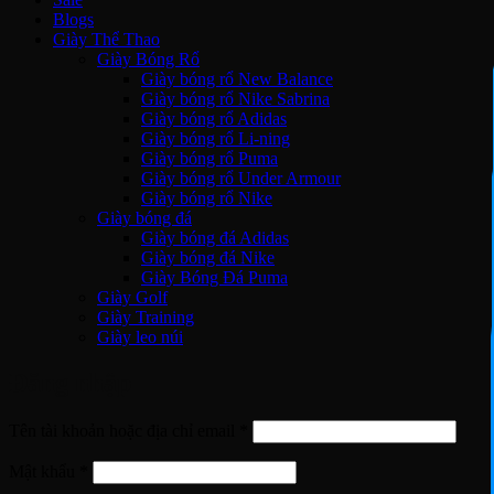
Blogs
Giày Thể Thao
Giày Bóng Rổ
Giày bóng rổ New Balance
Giày bóng rổ Nike Sabrina
Giày bóng rổ Adidas
Giày bóng rổ Li-ning
Giày bóng rổ Puma
Giày bóng rổ Under Armour
Giày bóng rổ Nike
Giày bóng đá
Giày bóng đá Adidas
Giày bóng đá Nike
Giày Bóng Đá Puma
Giày Golf
Giày Training
Giày leo núi
Đăng nhập
Bắt
Tên tài khoản hoặc địa chỉ email
*
buộc
Bắt
Mật khẩu
*
buộc