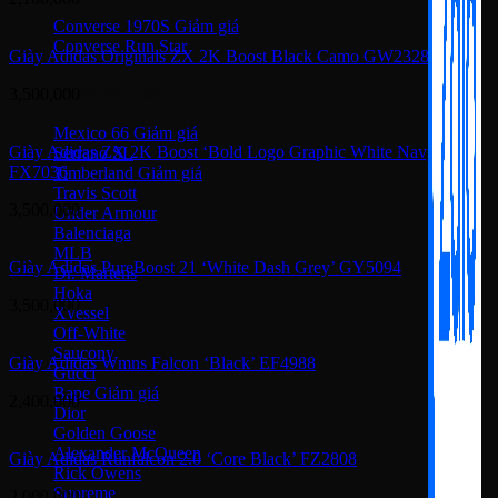
Converse 1970S
Converse Run Star
Giày Adidas Originals ZX 2K Boost Black Camo GW2328
Onitsuka Tiger
3,500,000
Mexico 66
Giày Adidas ZX 2K Boost ‘Bold Logo Graphic White Navy’
Serrano SL
FX7036
Timberland
Travis Scott
3,500,000
Under Armour
Balenciaga
MLB
Giày Adidas PureBoost 21 ‘White Dash Grey’ GY5094
Dr. Martens
Hoka
3,500,000
Xvessel
Off-White
Saucony
Giày Adidas Wmns Falcon ‘Black’ EF4988
Gucci
Bape
2,400,000
Dior
Golden Goose
Alexander McQueen
Giày Adidas Runfalcon 2.0 ‘Core Black’ FZ2808
Rick Owens
Supreme
2,000,000