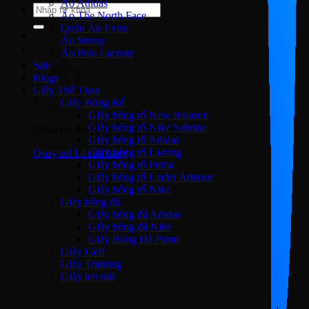
Áo Adidas
Tìm
Áo The North Face
kiếm:
Quần Áo Evisu
Áo Stussy
Giỏ hàng
Áo Polo Lacoste
Sale
Blogs
Giày Thể Thao
Giày Bóng Rổ
Giày bóng rổ New Balance
Giày bóng rổ Nike Sabrina
Chưa có sản phẩm trong giỏ hàng.
Giày bóng rổ Adidas
Giày bóng rổ Li-ning
Quay trở lại cửa hàng
Giày bóng rổ Puma
Giày bóng rổ Under Armour
Giày bóng rổ Nike
Giày bóng đá
Giày bóng đá Adidas
Giày bóng đá Nike
Giày Bóng Đá Puma
Giày Golf
Giày Training
Giày leo núi
Đăng nhập