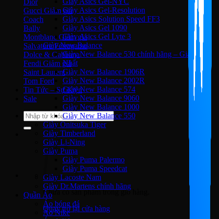
Giày Asics Gel-NYC
Dior
Giày Asics Gel-Resolution
Gucci
Giày Asics Solution Speed FF3
Coach
Giày Asics Gel 1090
Bally
Giày Asics Gel Lyte 3
Montblanc
Giày New Balance
Salvatore Ferragamo
Giày New Balance 530 chính hãng – Giá Tốt
Dolce & Gabbana
Nhất
Fendi
Giày New Balance 1906R
Saint Laurent
Giày New Balance 2002R
Tom Ford
Giày New Balance 574
Tin Tức – Sự Kiện
Giày New Balance 9060
Sale
Giày New Balance 1000
Tìm
Giày New Balance 550
kiếm:
Giày Onitsuka Tiger
Giày Timberland
Giày Li-Ning
Giày Puma
Giày Puma Palermo
Giày Puma Speedcat
Giày Lacoste Nam
Giày Dr.Martens chính hãng
Chưa có sản phẩm trong giỏ hàng.
Quần Áo
Áo bóng đá
Quay trở lại cửa hàng
Áo Nike