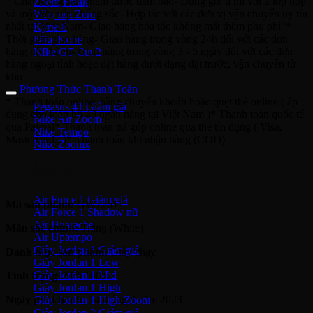
* Chất lượng sản phẩm được đảm bảo- Đóng gói tỉ mỉ với 2 lớp hộp
Zoom Freak
và một lớp xốp chống sốc- Hợp tác với các đơn vị vận chuyển uy tín
Why not Zero
nhất tại Việt Nam- Giao hàng hỏa tốc không mất thêm phụ phí"*
Kyrie 8
Thời gian giao hàng- Giao hàng trong vòng 24h đối với các đơn
Nike Kobe
hàng nội thành- Giao hàng trong vòng 3 - 5 ngày đối với các đợn
NIke GT Cut 2
hàng ngoại tỉnh hoặc đặt hàng dưới dạng đặt trước, vận chuyển từ
kho
Giày Chạy
Phương Thức Thanh Toán
* Thanh toán online: bằng chuyển khoản hoặc quẹt thẻ online ( áp
Pegasus 41
dụng cho toàn bộ 49 ngân hàng tại Việt Nam )* Thanh toán quốc tế
Nike Air Zoom
qua Paypal* Thanh toán trả góp online qua thẻ tín dụng ( Visa,
Nike Tempo
Mastercard...)* Thanh toán khi nhận hàng (COD)
Nike Zoomx
Mô tả
Nike Air
Air Force 1
Mã sản phẩm:
GW7261
Air Force 1 Shadow nữ
Air Huarache
Màu sắc chính:
Trắng (White)
Air Uptempo
Giày Jordan 1
Danh mục sản phẩm:
Giày chạy
Giày Jordan 1 Low
Giày Jordan 1 Mid
Tình trạng:
Mới 100%
Giày Jordan 1 High
Ngày phát hành:
14 tháng 3 năm 2023
Giày Jordan 1 High Zoom
Giày Jordan 2