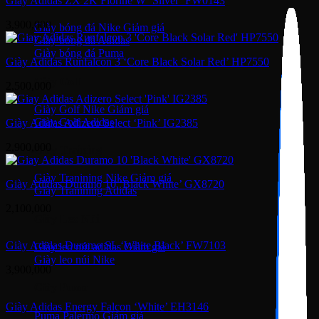
Giày Adidas ZX 2K Florine W ‘Silver’ FW0143
3,900,000
Giày bóng đá Nike
Giày bóng đá Adidas
Giày bóng đá Puma
Giày Adidas Runfalcon 3 ‘Core Black Solar Red’ HP7550
Giày Golf
2,500,000
Giày Golf Nike
Giày Golf Adidas
Giày Adidas Adizero Select ‘Pink’ IG2385
2,900,000
Giày Training
Giày Tranining Nike
Giày Adidas Duramo 10 ‘Black White’ GX8720
Giày Tranining Adidas
2,100,000
Giày Leo Núi
Giày Adidas Duramo SL ‘White Black’ FW7103
Giày leo núi adidas
Giày leo núi Nike
3,900,000
Giày Puma
Giày Adidas Energy Falcon ‘White’ EH3146
Puma Palermo