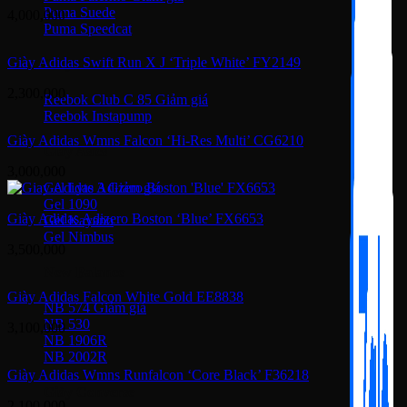
Puma Suede
4,000,000
Puma Speedcat
Giày Adidas Swift Run X J ‘Triple White’ FY2149
Giày Reebok
2,300,000
Reebok Club C 85
Reebok Instapump
Giày Adidas Wmns Falcon ‘Hi-Res Multi’ CG6210
Giày Asics
3,000,000
Gel Lyte 3
Gel 1090
Giày Adidas Adizero Boston ‘Blue’ FX6653
Gel Kayano
Gel Nimbus
3,500,000
New Balance
Giày Adidas Falcon White Gold EE8838
NB 574
NB 530
3,100,000
NB 1906R
NB 2002R
Giày Adidas Wmns Runfalcon ‘Core Black’ F36218
Giày Converse
2,100,000