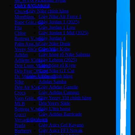
Vợt Pickleball Sypik
MCM
GIÀY SNEAKER
Dolce & Gabbana
Giày Nike chính hãng
Chanel
Giày Nike Air Force 1
Montblanc
Giày Jordan 1 (2025)
Bape
Giày Jordan 1 Low
Fila
Giày Jordan 1 Mid (2025)
Chloe
Giày Jordan 4
Bottega Veneta
Giày Nike Dunk
Palm Angels
Giày Nike Kobe
Yeezy Slide
Giày bóng rổ Nike Sabrina
Adidas
Giày Lebron (2025)
Adilette Slides
Giày bóng rổ Kyrie
Dép Louis Vuitton
Giày Nike GT Cut
Dép Fear Of God
Giày Adidas chính hãng
Dr. Martens
Adidas Samba
Nike
Giày Adidas Gazelle
Dép Air Max
Giày Adidas Campus
Crocs
Giày Yeezy 350 chính hãng
Vans
Dép Yeezy Slide
MLB
Giày Ultra boost
Bottega Veneta
Giày Adidas Barricade
Gucci
Giày Asics
Versace
Giày Asics Gel Kayano
Prada
Giày Asics FF3 Novak
Burberry