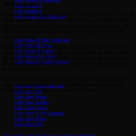
Mô tả sản phẩm:
Giày Jordan 3
Giày Jordan 4
Giới thiệu adidas Adizero Adios Pro 3 “To run is to Live!” – món đồ
Giày Jordan 312
không thể thiếu cho những tín đồ đam mê chạy bộ. Được thiết kế
bởi adidas, đôi giày này kết hợp hoàn hảo giữa phong cách và hiệu
Giày bóng rổ
suất. Với màu trắng thanh lịch, sản phẩm mang đến vẻ ngoài độc
đáo và thời trang.
Giày bóng rổ Nike
Giày bóng rổ Puma
Adizero Adios Pro 3 không chỉ là một đôi giày chạy, mà còn là một
Giày bóng rổ Adidas
tuyên ngôn cho những ai tin rằng chạy bộ không chỉ là hoạt động
Giày bóng rổ Li-ning
thể chất – mà còn là một lối sống. Với công nghệ đệm Lightstrike
Giày bóng rổ Under Armour
Pro, đôi giày này đảm bảo sự thoải mái tối ưu và khả năng phản hồi
tốt trong từng bước chạy.
Giày Chạy
Hãy để đôi giày adidas Adizero Adios Pro 3 “To run is to Live!”
đồng hành cùng bạn trên mỗi cung đường, thể hiện phong cách
Giày chạy Nike
sống năng động và đam mê của bạn với thể thao.
Giày chạy NB
Giày chạy Puma
Giày chạy Adidas
Giày Chạy Asics
Giày chạy Under Armour
Sản phẩm nổi bật
Giày chạy Hoka
Giày chạy ON
Giày bóng đá