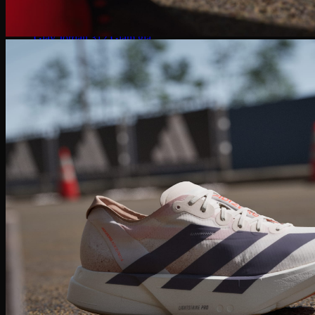
Giày Jordan 3
Giày Jordan 4
Giày Jordan 312
Giày bóng rổ
Giày bóng rổ Nike
Giày bóng rổ Puma
Giày bóng rổ Adidas
Giày bóng rổ Li-ning
Giày bóng rổ Under Armour
Giày Chạy
Giày chạy Nike
Giày chạy NB
Giày chạy Puma
Giày chạy Adidas
Giày Chạy Asics
Giày chạy Under Armour
Giày chạy Hoka
Giày chạy ON
Giày bóng đá