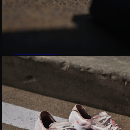
SuperStar
Adidas Gazelle
Adidas Campus
Giày bóng rổ Adidas
Adidas Dame 8
Adidas Harden
Ultra Boost
Ultra Boost 22
Ultra Boost 4.0
Giày chạy Adidas
Adidas Adizero
Adidas Yeezy
Yeezy 350
Yeezy Slide
Yeezy Foam Runner
Adidas NMD
NMD R1
Adidas Collab