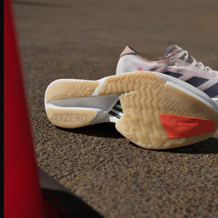
Zoom Freak
Why not Zero
Kyrie 8
Nike Kobe
NIke GT Cut 2
Giày Chạy
Pegasus 41
Nike Air Zoom
Nike Tempo
Nike Zoomx
Nike Air
Air Force 1
Air Force 1 Shadow nữ
Air Huarache
Air Uptempo
Giày Jordan 1
Giày Jordan 1 Low
Giày Jordan 1 Mid
Giày Jordan 1 High
Giày Jordan 1 High Zoom
Giày Jordan 2