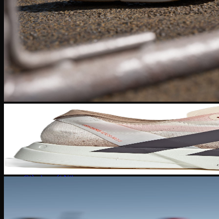
Giày bóng đá Nike
Giày bóng đá Adidas
Giày bóng đá Puma
Giày Golf
Giày Golf Nike
Giày Golf Adidas
Giày Training
Giày Tranining Nike
Giày Tranining Adidas
Giày Leo Núi
Giày leo núi adidas
Giày leo núi Nike
Giày Puma
Puma Palermo