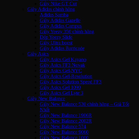
Giày Nike GT Cut
Giày Adidas chính hãng
Adidas Samba
Giày Adidas Gazelle
Giày Adidas Campus
Giày Yeezy 350 chính hãng
Dép Yeezy Slide
Giày Ultra boost
Giày Adidas Barricade
Giày Asics
Giày Asics Gel Kayano
Giày Asics FF3 Novak
Giày Asics Gel-NYC
Giày Asics Gel-Resolution
Giày Asics Solution Speed FF3
Giày Asics Gel 1090
Giày Asics Gel Lyte 3
Giày New Balance
Giày New Balance 530 chính hãng – Giá Tốt
Nhất
Giày New Balance 1906R
Giày New Balance 2002R
Giày New Balance 574
Giày New Balance 9060
Giày New Balance 1000