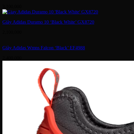
3,100,000
Giày Adidas Duramo 10 ‘Black White’ GX8720
2,100,000
Giày Adidas Wmns Falcon ‘Black’ EF4988
2,400,000