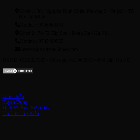
Cơ sở 1: 561 Nguyễn Đình Chiểu Phường 2 - Quận3 - TP.
Hồ Chí Minh
Hotline : 0786665444
Cở sở 2 : 70-72 Tây Sơn - Đống Đa - Hà Nội
Hotline : 0785499555
Service@AutheticShoes.com
ĐKKD: 01E8027929 - Cấp ngày: 01/06/2019 - Nơi cấp: Hà Nội
Về chúng tôi
Giới Thiệu
Tuyển Dụng
Dịch Vụ Spa, Sửa Giày
Tin Tức - Sự Kiện
Kết nối với chúng tôi