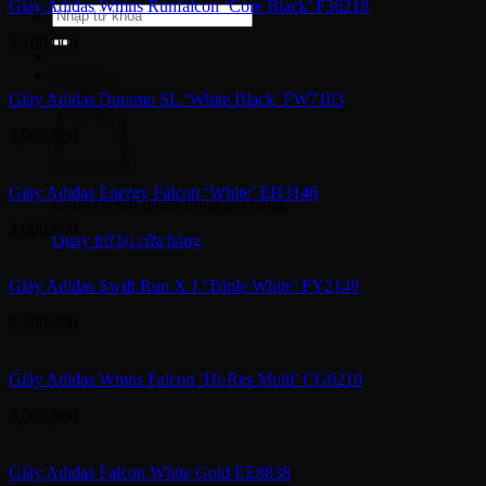
Giày Adidas Wmns Runfalcon ‘Core Black’ F36218
Tìm
kiếm:
2,100,000
Giỏ hàng
Giày Adidas Duramo SL ‘White Black’ FW7103
3,900,000
Giày Adidas Energy Falcon ‘White’ EH3146
Chưa có sản phẩm trong giỏ hàng.
4,000,000
Quay trở lại cửa hàng
Giày Adidas Swift Run X J ‘Triple White’ FY2149
2,300,000
Giày Adidas Wmns Falcon ‘Hi-Res Multi’ CG6210
3,000,000
Giày Adidas Falcon White Gold EE8838