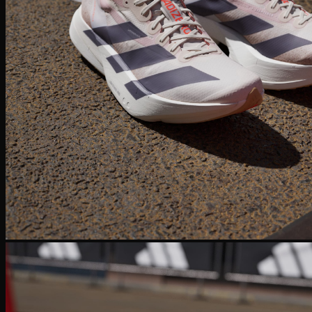
Human Race
Adidas Y-3
Nike Air Max
Air max 1
Air max 90
Air Max 97
Air max 270
Vapormax
Giày thời trang
Nike Dunk
SB Dunk
Nike Blazer
Nike Cortez
Giày bóng rổ Nike
Lebron 20
KD 15
PG 6