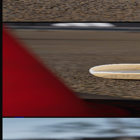
Converse 1970S
Converse Run Star
Onitsuka Tiger
Mexico 66
Serrano SL
Timberland
Travis Scott
Under Armour
Balenciaga
MLB
Dr. Martens
Hoka
Xvessel
Off-White
Saucony
Gucci
Bape
Dior
Golden Goose
Alexander McQueen
Rick Owens
Supreme