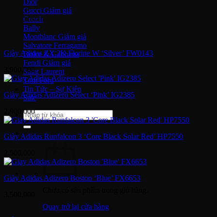
Dior
Gucci
Sản phẩm nổi bật
Coach
Bally
Montblanc
Salvatore Ferragamo
Giày Adidas ZX 2K Florine W ‘Silver’ FW0143
Dolce & Gabbana
Fendi
3,900,000
Saint Laurent
Tom Ford
Tin Tức – Sự Kiện
Giày Adidas Adizero Select ‘Pink’ IG2385
Sale
2,900,000
Tìm
kiếm:
Giày Adidas Runfalcon 3 ‘Core Black Solar Red’ HP7550
2,500,000
Giày Adidas Adizero Boston ‘Blue’ FX6653
Chưa có sản phẩm trong giỏ hàng.
3,500,000
Quay trở lại cửa hàng