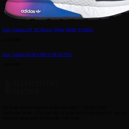
Giày Adidas ZX 2K Boost ‘White Multi’ FX8835
4,500,000
Giày Adidas DURAMO 9 M EE7922
2,000,000
Hộ Kinh Doanh Nghiêm Xuân Huy MST : 01E8027929
Authentic Shoes - Nhà sưu tầm và phân phối chính hãng các thương
hiệu thời trang quốc tế hàng đầu Việt Nam
HỆ THỐNG CỬA HÀNG