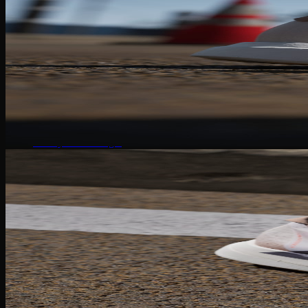
Puma Suede
Puma Speedcat
Giày Reebok
Reebok Club C 85
Reebok Instapump
Giày Asics
Gel Lyte 3
Gel 1090
Gel Kayano
Gel Nimbus
New Balance
NB 574
NB 530
NB 1906R
NB 2002R
Giày Converse