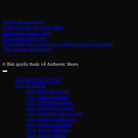
Hỗ trợ khách hàng
Hướng dẫn mua hàng
Chính sách đổi trả và bảo hành
Chính Sách Thanh Toán
Điều khoản trang web
Chính sách bảo vệ thông tin cá nhân của người tiêu dùng
Vận chuyển và giao hàng
© Bản quyền thuộc về Authentic Shoes
AUTHENTIC SHOES
Giày PickleBall
Giày Asics Pickleball
Giày Nike Pickleball
Giày Pickleball Babolat
Giày Pickleball Lacoste
Giày Pickleball On Running
Giày Pickleball Skechers
Giày Wilson Pickleball
Giày Tennis Nữ Nike
Giày Tennis Adidas