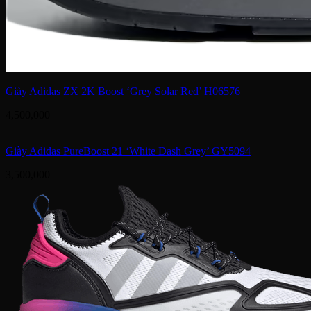
Giày Adidas ZX 2K Boost ‘Grey Solar Red’ H06576
4,500,000
Giày Adidas PureBoost 21 ‘White Dash Grey’ GY5094
3,500,000