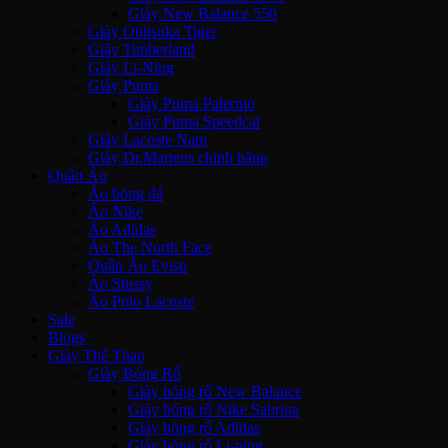
Giày New Balance 550
Giày Onitsuka Tiger
Giày Timberland
Giày Li-Ning
Giày Puma
Giày Puma Palermo
Giày Puma Speedcat
Giày Lacoste Nam
Giày Dr.Martens chính hãng
Quần Áo
Áo bóng đá
Áo Nike
Áo Adidas
Áo The North Face
Quần Áo Evisu
Áo Stussy
Áo Polo Lacoste
Sale
Blogs
Giày Thể Thao
Giày Bóng Rổ
Giày bóng rổ New Balance
Giày bóng rổ Nike Sabrina
Giày bóng rổ Adidas
Giày bóng rổ Li-ning