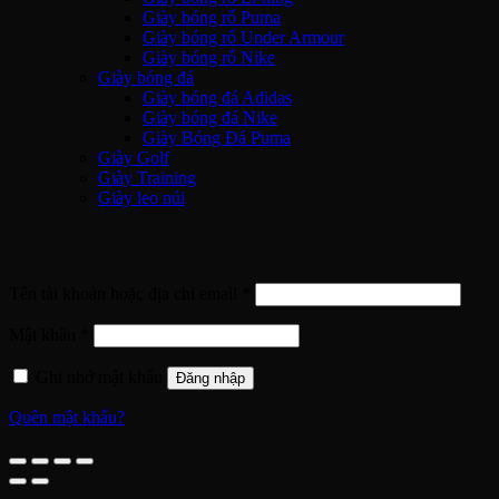
Giày bóng rổ Puma
Giày bóng rổ Under Armour
Giày bóng rổ Nike
Giày bóng đá
Giày bóng đá Adidas
Giày bóng đá Nike
Giày Bóng Đá Puma
Giày Golf
Giày Training
Giày leo núi
Đăng nhập
Bắt
Tên tài khoản hoặc địa chỉ email
*
buộc
Bắt
Mật khẩu
*
buộc
Ghi nhớ mật khẩu
Đăng nhập
Quên mật khẩu?