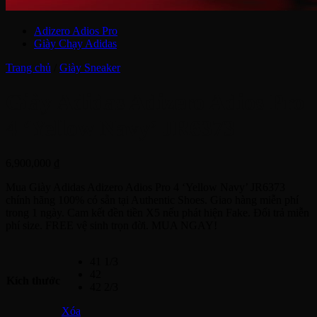
Adizero Adios Pro
Giày Chạy Adidas
Trang chủ
/
Giày Sneaker
Giày Adidas Adizero Adios Pro
4 ‘Yellow Navy’ JR6373
6,900,000
₫
Mua Giày Adidas Adizero Adios Pro 4 ‘Yellow Navy’ JR6373
chính hãng 100% có sẵn tại Authentic Shoes. Giao hàng miễn phí
trong 1 ngày. Cam kết đền tiền X5 nếu phát hiện Fake. Đổi trả miễn
phí size. FREE vệ sinh trọn đời. MUA NGAY!
41 1/3
42
Kích thước
42 2/3
Xóa