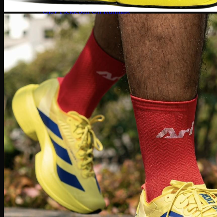
Giày Pickleball Lacoste
Giày Pickleball On Running
Giày Pickleball Skechers
Vợt Pickleball
Vợt Pickleball Adidas
Vợt Pickleball CRBN
Vợt PickleBall Gearbox
Vợt PickleBall Head
Vợt Pickleball Joola
Vợt Pickleball Proton
Vợt Pickleball Selkirk
Vợt Pickleball Six Zero
Vợt Pickleball Sypik
Giày
Giày Adidas
Giày Nike
Giày Jordan
Môn thể thao
Giày Retro Sneaker
Thương hiệu khác
Adidas Original
Adidas XLG
Adidas Samba