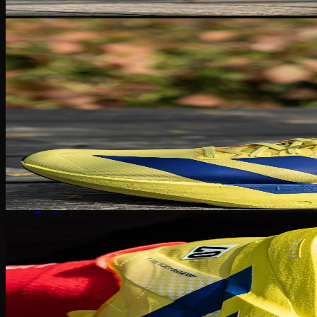
Serge Lutens
Maison Francis
Maison Margiela
Gentle Monster
Prada
Louis Vuitton
Dior
Gucci
Saint Laurent
Bottega Veneta
Versace
Fendi
Ray Ban
Gucci
Champion
Coach
Fendi
Balenciaga
Adidas
Supreme
Celine
Louis Vuitton
Maison Margiela
Nike