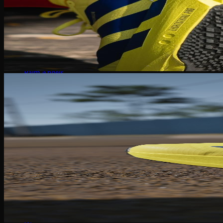
MCM
Dolce & Gabbana
Chanel
Montblanc
Bape
Fila
Chloe
Bottega Veneta
Palm Angels
Yeezy Slide
Adidas
Adilette Slides
Dép Louis Vuitton
Dép Fear Of God
Dr. Martens
Nike
Dép Air Max
Crocs
Vans
MLB
Bottega Veneta
Gucci
Versace
Prada
Burberry