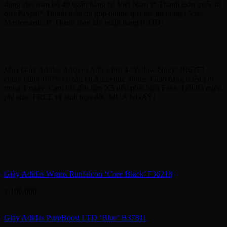
dụng cho toàn bộ 49 ngân hàng tại Việt Nam )* Thanh toán quốc tế
qua Paypal* Thanh toán trả góp online qua thẻ tín dụng ( Visa,
Mastercard...)* Thanh toán khi nhận hàng (COD)
Mô tả
Mua Giày Adidas Adizero Adios Pro 4 ‘Yellow Navy’ JR6373
chính hãng 100% có sẵn tại Authentic Shoes. Giao hàng miễn phí
trong 1 ngày. Cam kết đền tiền X5 nếu phát hiện Fake. Đổi trả miễn
phí size. FREE vệ sinh trọn đời. MUA NGAY!
Sản phẩm nổi bật
Giày Adidas Wmns Runfalcon ‘Core Black’ F36218
2,100,000
Giày Adidas PureBoost LTD ‘Blue’ B37811