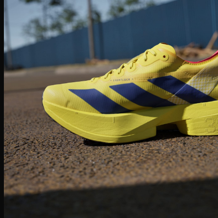
Giày Jordan 3
Giày Jordan 4
Giày Jordan 312
Giày bóng rổ
Giày bóng rổ Nike
Giày bóng rổ Puma
Giày bóng rổ Adidas
Giày bóng rổ Li-ning
Giày bóng rổ Under Armour
Giày Chạy
Giày chạy Nike
Giày chạy NB
Giày chạy Puma
Giày chạy Adidas
Giày Chạy Asics
Giày chạy Under Armour
Giày chạy Hoka
Giày chạy ON
Giày bóng đá