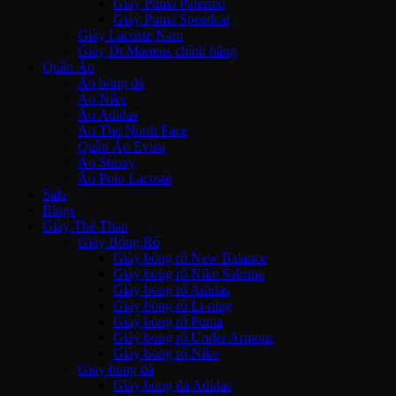
Giày Puma Palermo
Giày Puma Speedcat
Giày Lacoste Nam
Giày Dr.Martens chính hãng
Quần Áo
Áo bóng đá
Áo Nike
Áo Adidas
Áo The North Face
Quần Áo Evisu
Áo Stussy
Áo Polo Lacoste
Sale
Blogs
Giày Thể Thao
Giày Bóng Rổ
Giày bóng rổ New Balance
Giày bóng rổ Nike Sabrina
Giày bóng rổ Adidas
Giày bóng rổ Li-ning
Giày bóng rổ Puma
Giày bóng rổ Under Armour
Giày bóng rổ Nike
Giày bóng đá
Giày bóng đá Adidas