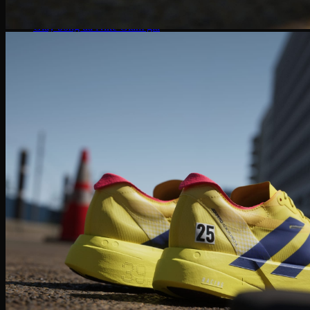
Giày bóng đá Nike
Giày bóng đá Adidas
Giày bóng đá Puma
Giày Golf
Giày Golf Nike
Giày Golf Adidas
Giày Training
Giày Tranining Nike
Giày Tranining Adidas
Giày Leo Núi
Giày leo núi adidas
Giày leo núi Nike
Giày Puma
Puma Palermo