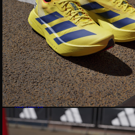
Converse 1970S
Converse Run Star
Onitsuka Tiger
Mexico 66
Serrano SL
Timberland
Travis Scott
Under Armour
Balenciaga
MLB
Dr. Martens
Hoka
Xvessel
Off-White
Saucony
Gucci
Bape
Dior
Golden Goose
Alexander McQueen
Rick Owens
Supreme