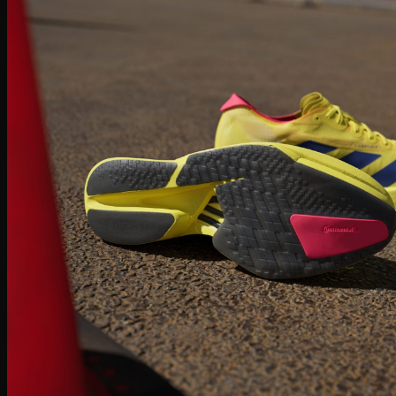
Nike Sacai
Fear of God
Lacoste
Louis Vuitton
Burberry
MCM
Saint Laurent
Givenchy
Prada
Coach
Christian Louboutin
Jimmy Choo
Mihara Yasuhiro
Nike Stussy
Fred Perry
Moncler
Versace
New Balance
Onitsuka Tiger
Phụ Kiện
PickleBall
Nước Hoa
Kinh mắt
Túi chính hãng
Dép