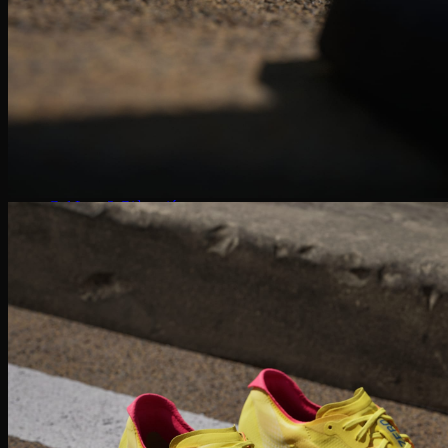
Puma Suede
Puma Speedcat
Giày Reebok
Reebok Club C 85
Reebok Instapump
Giày Asics
Gel Lyte 3
Gel 1090
Gel Kayano
Gel Nimbus
New Balance
NB 574
NB 530
NB 1906R
NB 2002R
Giày Converse