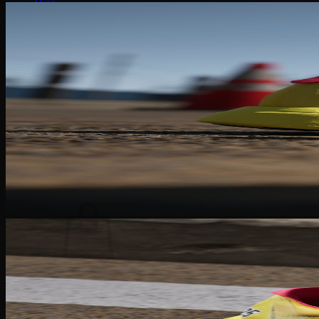
Dior
Gucci
Coach
Bally
Montblanc
Salvatore Ferragamo
Dolce & Gabbana
Fendi
Saint Laurent
Tom Ford
Tin Tức – Sự Kiện
Sale
Tìm
kiếm:
Chưa có sản phẩm trong giỏ hàng.
Quay trở lại cửa hàng