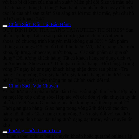
với bao bì đi kèm của nhà sản xuất* Miễn phí đổi Size và mẫu nếu
khách hàng không hài lòng* Bảo hành sản phẩm 365 ngày đối với
các lỗi của nhà sản xuất* Sẵn sàng trả lời mọi thắc mắc, yêu cầu hỗ
trợ từ quý khách 24/7
Chính Sách Đổi Trả, Bảo Hành
QUY ĐỊNH ĐỔI TRẢ HÀNG TẠI AUTHENTIC SHOES* Sản
phẩm áp dụng: Tất cả sản phẩm được giao dịch trên Authentic
shoes, có chương trình khuyến mãi không quá 30%.* Sản phẩm
không áp dụng:- Đồ lót, đồ bơi, Phụ kiện: Vớ, khăn, trang sức, móc
khóa, ốp lưng, Shoecare, nước hoa,....- Các sản phẩm đã qua sử
dụng* Đối tượng khách hàng: Tất cả khách hàng sử dụng dịch vụ
tại Authentic-Shoes.com* Thời gian đổi trả hàng:- Đổi hàng: Trong
vòng 07 ngày kể từ ngày khách hàng nhận được sản phẩm.- Trả
hàng: Trong vòng 03 ngày kể từ ngày khách hàng nhận được sản
phẩm.Tham khảo thêm thông tin tại Chính sách đổi trả.
Chính Sách Vận Chuyển
* Chất lượng sản phẩm được đảm bảo- Đóng gói tỉ mỉ với 2 lớp hộp
và một lớp xốp chống sốc- Hợp tác với các đơn vị vận chuyển uy tín
nhất tại Việt Nam- Giao hàng hỏa tốc không mất thêm phụ phí"*
Thời gian giao hàng- Giao hàng trong vòng 24h đối với các đơn
hàng nội thành- Giao hàng trong vòng 3 - 5 ngày đối với các đợn
hàng ngoại tỉnh hoặc đặt hàng dưới dạng đặt trước, vận chuyển từ
kho
Phương Thức Thanh Toán
* Thanh toán online: bằng chuyển khoản hoặc quẹt thẻ online ( áp