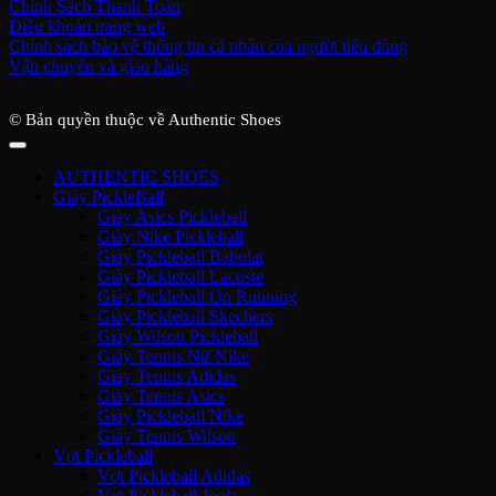
Chính Sách Thanh Toán
Điều khoản trang web
Chính sách bảo vệ thông tin cá nhân của người tiêu dùng
Vận chuyển và giao hàng
© Bản quyền thuộc về Authentic Shoes
AUTHENTIC SHOES
Giày PickleBall
Giày Asics Pickleball
Giày Nike Pickleball
Giày Pickleball Babolat
Giày Pickleball Lacoste
Giày Pickleball On Running
Giày Pickleball Skechers
Giày Wilson Pickleball
Giày Tennis Nữ Nike
Giày Tennis Adidas
Giày Tennis Asics
Giày Pickleball Nike
Giày Tennis Wilson
Vợt Pickleball
Vợt Pickleball Adidas
Vợt Pickleball Joola