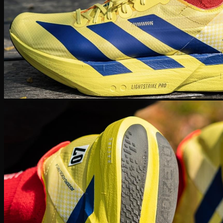
Human Race
Adidas Y-3
Nike Air Max
Air max 1
Air max 90
Air Max 97
Air max 270
Vapormax
Giày thời trang
Nike Dunk
SB Dunk
Nike Blazer
Nike Cortez
Giày bóng rổ Nike
Lebron 20
KD 15
PG 6