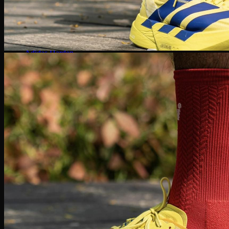
SuperStar
Adidas Gazelle
Adidas Campus
Giày bóng rổ Adidas
Adidas Dame 8
Adidas Harden
Ultra Boost
Ultra Boost 22
Ultra Boost 4.0
Giày chạy Adidas
Adidas Adizero
Adidas Yeezy
Yeezy 350
Yeezy Slide
Yeezy Foam Runner
Adidas NMD
NMD R1
Adidas Collab