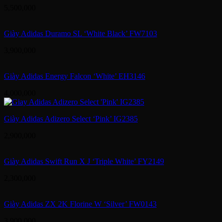
5,500,000
Giày Adidas Duramo SL ‘White Black’ FW7103
3,900,000
Giày Adidas Energy Falcon ‘White’ EH3146
4,000,000
Giày Adidas Adizero Select ‘Pink’ IG2385
2,900,000
Giày Adidas Swift Run X J ‘Triple White’ FY2149
2,300,000
Giày Adidas ZX 2K Florine W ‘Silver’ FW0143
3,900,000