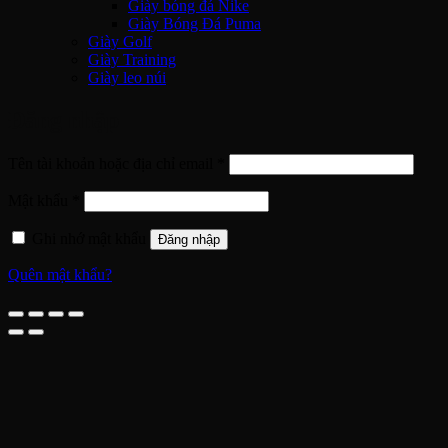
Giày bóng đá Nike
Giày Bóng Đá Puma
Giày Golf
Giày Training
Giày leo núi
Đăng nhập
Bắt
Tên tài khoản hoặc địa chỉ email
*
buộc
Bắt
Mật khẩu
*
buộc
Ghi nhớ mật khẩu
Đăng nhập
Quên mật khẩu?