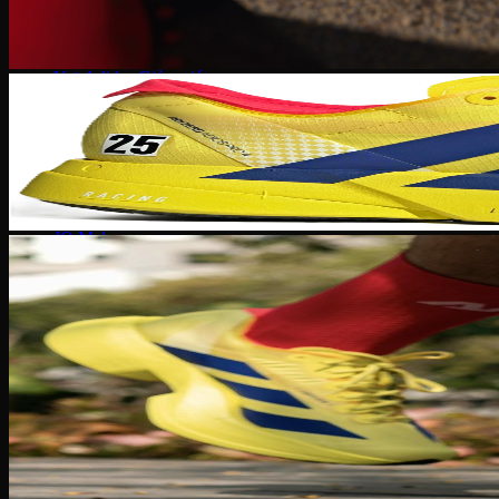
Thắt lưng
Vợt Joola
Vợt Sypik
Vợt Adidas
Vợt Hoead
Vợt CRBN
Vợt Proton
Vợt Gearbox
Vợt Selkirk
Prada
Bvlgari
JO Malone
DKNY
Louis Vuitton
Salvatore ferragamo
Kilian
Chanel
Dior
Lancome
Narciso
Tom Ford
Armani
Gucci
Kenzo
Miller Harris