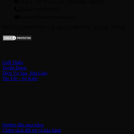
Cở sở 2 : 70-72 Tây Sơn - Đống Đa - Hà Nội
Hotline : 0785499555
Service@AutheticShoes.com
ĐKKD: 01E8027929 - Cấp ngày: 01/06/2019 - Nơi cấp: Hà Nội
Về chúng tôi
Giới Thiệu
Tuyển Dụng
Dịch Vụ Spa, Sửa Giày
Tin Tức - Sự Kiện
Kết nối với chúng tôi
Hỗ trợ khách hàng
Hướng dẫn mua hàng
Chính sách đổi trả và bảo hành