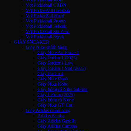
Vợt Pickleball CRBN
Vợt PickleBall Gearbox
Vợt PickleBall Head
Vợt Pickleball Proton
Vợt Pickleball Selkirk
Vợt Pickleball Six Zero
Vợt Pickleball Sypik
GIÀY SNEAKER
Giày Nike chính hãng
Giày Nike Air Force 1
Giày Jordan 1 (2025)
Giày Jordan 1 Low
Giày Jordan 1 Mid (2025)
Giày Jordan 4
Giày Nike Dunk
Giày Nike Kobe
Giày bóng rổ Nike Sabrina
Giày Lebron (2025)
Giày bóng rổ Kyrie
Giày Nike GT Cut
Giày Adidas chính hãng
Adidas Samba
Giày Adidas Gazelle
Giày Adidas Campus