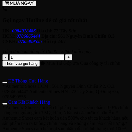
Mua ngay
Gọi ngay Hotline để có giá tốt nhất
HN:
0984918486
Địa chỉ: 72 Tây Sơn
HCM:
0786665444
Địa chỉ: 561 Nguyễn Đình Chiểu Q.3
CSKH:
0785499555
Hỗ trợ 24/7
Tổng đài hoạt động từ 10h00 - 22h00 mỗi ngày
Giày
Adidas
Mua Trả Góp 0%
Qua công ty tài chính
Thêm vào giỏ hàng
Adizero
Adios
Pro
Hệ Thống Cửa Hàng
4
* Authentic Shoes HCM : 561 Nguyễn Đình Chiểu P.2, Q.3,
'Yellow
0786665444* Authentic Shoes HN : 72 Tây Sơn, Q.Đống Đa,
Navy'
0785499555
JR6373
Cam Kết Khách Hàng
số
* Authentic Shoes cam kết chỉ phân phối các sản phẩm 100% chính
lượng
hãng có nguồn gốc từ Mỹ, Hàn, Nhật và các nước Châu Âu.*
Authentic Shoes cam kết hoàn tiền 500% cho tất cả khách hàng nếu
sản phẩm bán ra không chính hãng và không đảm bảo chất lượng.*
Authentic Shoes cam hết mọi sản phẩm đều ở tình trạng mới 100%