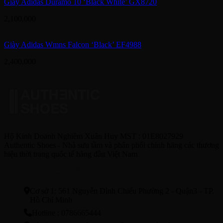
Giày Adidas Duramo 10 ‘Black White’ GX8720
2,100,000
Giày Adidas Wmns Falcon ‘Black’ EF4988
2,400,000
Hộ Kinh Doanh Nghiêm Xuân Huy MST : 01E8027929
Authentic Shoes - Nhà sưu tầm và phân phối chính hãng các thương
hiệu thời trang quốc tế hàng đầu Việt Nam
HỆ THỐNG CỬA HÀNG
Cơ sở 1: 561 Nguyễn Đình Chiểu Phường 2 - Quận3 - TP.
Hồ Chí Minh
Hotline : 0786665444