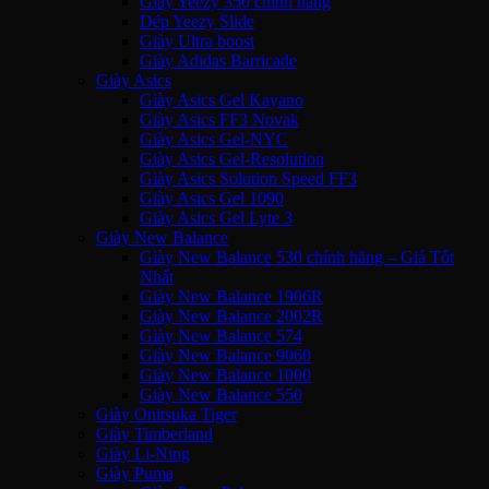
Giày Yeezy 350 chính hãng
Dép Yeezy Slide
Giày Ultra boost
Giày Adidas Barricade
Giày Asics
Giày Asics Gel Kayano
Giày Asics FF3 Novak
Giày Asics Gel-NYC
Giày Asics Gel-Resolution
Giày Asics Solution Speed FF3
Giày Asics Gel 1090
Giày Asics Gel Lyte 3
Giày New Balance
Giày New Balance 530 chính hãng – Giá Tốt
Nhất
Giày New Balance 1906R
Giày New Balance 2002R
Giày New Balance 574
Giày New Balance 9060
Giày New Balance 1000
Giày New Balance 550
Giày Onitsuka Tiger
Giày Timberland
Giày Li-Ning
Giày Puma