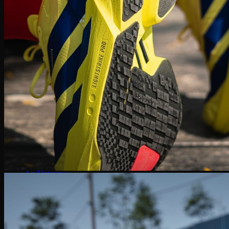
Zoom Freak
Why not Zero
Kyrie 8
Nike Kobe
NIke GT Cut 2
Giày Chạy
Pegasus 41
Nike Air Zoom
Nike Tempo
Nike Zoomx
Nike Air
Air Force 1
Air Force 1 Shadow nữ
Air Huarache
Air Uptempo
Giày Jordan 1
Giày Jordan 1 Low
Giày Jordan 1 Mid
Giày Jordan 1 High
Giày Jordan 1 High Zoom
Giày Jordan 2