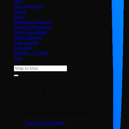
Dior
Gucci
Coach
Bally
Montblanc
Salvatore Ferragamo
Dolce & Gabbana
Fendi
Saint Laurent
Tom Ford
Tin Tức – Sự Kiện
Sale
Tìm
kiếm:
Chưa có sản phẩm trong giỏ hàng.
Quay trở lại cửa hàng