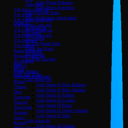
Giày Puma Palermo
Thắt lưng
Giày Puma Speedcat
Vợt Joola
Giày Lacoste Nam
Vợt Sypik
Giày Dr.Martens chính hãng
Vợt Adidas
Quần Áo
Vợt Hoead
Áo bóng đá
Vợt CRBN
Áo Nike
Vợt Proton
Áo Adidas
Vợt Gearbox
Áo The North Face
Vợt Selkirk
Quần Áo Evisu
Prada
Áo Stussy
Bvlgari
Áo Polo Lacoste
JO Malone
Sale
DKNY
Blogs
Louis Vuitton
Giày Thể Thao
Salvatore ferragamo
Giày Bóng Rổ
Kilian
Giày bóng rổ New Balance
Chanel
Giày bóng rổ Nike Sabrina
Dior
Giày bóng rổ Adidas
Lancome
Giày bóng rổ Li-ning
Narciso
Giày bóng rổ Puma
Tom Ford
Giày bóng rổ Under Armour
Armani
Giày bóng rổ Nike
Gucci
Giày bóng đá
Kenzo
Giày bóng đá Adidas
Miller Harris