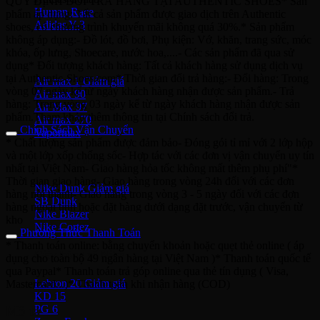
QUY ĐỊNH ĐỔI TRẢ HÀNG TẠI AUTHENTIC SHOES* Sản
Human Race
phẩm áp dụng: Tất cả sản phẩm được giao dịch trên Authentic
Adidas Y-3
shoes, có chương trình khuyến mãi không quá 30%.* Sản phẩm
không áp dụng:- Đồ lót, đồ bơi, Phụ kiện: Vớ, khăn, trang sức, móc
khóa, ốp lưng, Shoecare, nước hoa,....- Các sản phẩm đã qua sử
Nike Air Max
dụng* Đối tượng khách hàng: Tất cả khách hàng sử dụng dịch vụ
tại Authentic-Shoes.com* Thời gian đổi trả hàng:- Đổi hàng: Trong
Air max 1
vòng 07 ngày kể từ ngày khách hàng nhận được sản phẩm.- Trả
Air max 90
hàng: Trong vòng 03 ngày kể từ ngày khách hàng nhận được sản
Air Max 97
phẩm.Tham khảo thêm thông tin tại Chính sách đổi trả.
Air max 270
Chính Sách Vận Chuyển
Vapormax
* Chất lượng sản phẩm được đảm bảo- Đóng gói tỉ mỉ với 2 lớp hộp
và một lớp xốp chống sốc- Hợp tác với các đơn vị vận chuyển uy tín
Giày thời trang
nhất tại Việt Nam- Giao hàng hỏa tốc không mất thêm phụ phí"*
Thời gian giao hàng- Giao hàng trong vòng 24h đối với các đơn
Nike Dunk
hàng nội thành- Giao hàng trong vòng 3 - 5 ngày đối với các đợn
SB Dunk
hàng ngoại tỉnh hoặc đặt hàng dưới dạng đặt trước, vận chuyển từ
Nike Blazer
kho
Nike Cortez
Phương Thức Thanh Toán
* Thanh toán online: bằng chuyển khoản hoặc quẹt thẻ online ( áp
Giày bóng rổ Nike
dụng cho toàn bộ 49 ngân hàng tại Việt Nam )* Thanh toán quốc tế
qua Paypal* Thanh toán trả góp online qua thẻ tín dụng ( Visa,
Lebron 20
Mastercard...)* Thanh toán khi nhận hàng (COD)
KD 15
PG 6
Mô tả