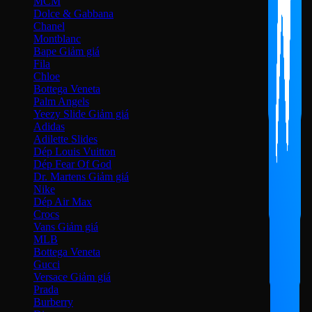
MCM
Dolce & Gabbana
Chanel
Montblanc
Bape
Fila
Chloe
Bottega Veneta
Palm Angels
Yeezy Slide
Adidas
Adilette Slides
Dép Louis Vuitton
Dép Fear Of God
Dr. Martens
Nike
Dép Air Max
Crocs
Vans
MLB
Bottega Veneta
Gucci
Versace
Prada
Burberry