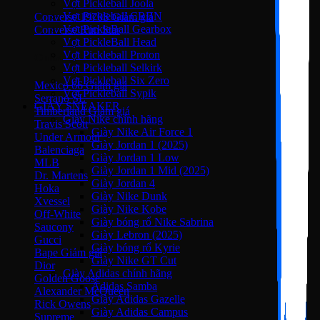
Vợt Pickleball Joola
Vợt Pickleball CRBN
Converse 1970S
Vợt PickleBall Gearbox
Converse Run Star
Vợt PickleBall Head
Vợt Pickleball Proton
Onitsuka Tiger
Vợt Pickleball Selkirk
Vợt Pickleball Six Zero
Mexico 66
Vợt Pickleball Sypik
Serrano SL
GIÀY SNEAKER
Timberland
Giày Nike chính hãng
Travis Scott
Giày Nike Air Force 1
Under Armour
Giày Jordan 1 (2025)
Balenciaga
Giày Jordan 1 Low
MLB
Giày Jordan 1 Mid (2025)
Dr. Martens
Giày Jordan 4
Hoka
Giày Nike Dunk
Xvessel
Giày Nike Kobe
Off-White
Giày bóng rổ Nike Sabrina
Saucony
Giày Lebron (2025)
Gucci
Giày bóng rổ Kyrie
Bape
Giày Nike GT Cut
Dior
Giày Adidas chính hãng
Golden Goose
Adidas Samba
Alexander McQueen
Giày Adidas Gazelle
Rick Owens
Giày Adidas Campus
Supreme