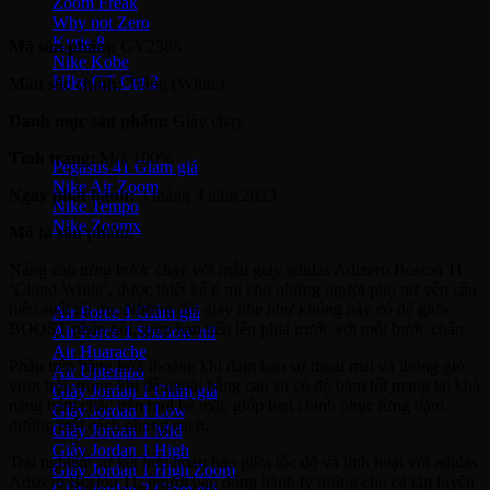
Zoom Freak
Why not Zero
Kyrie 8
Mã sản phẩm:
GY2585
Nike Kobe
NIke GT Cut 2
Màu sắc chính:
Trắng (White)
Danh mục sản phẩm:
Giày chạy
Giày Chạy
Tình trạng:
Mới 100%
Pegasus 41
Nike Air Zoom
Ngày phát hành:
3 tháng 4 năm 2023
Nike Tempo
Nike Zoomx
Mô tả sản phẩm:
Nike Air
Nâng cao từng bước chạy với mẫu giày adidas Adizero Boston 11
‘Cloud White’, được thiết kế tỉ mỉ cho những người phụ nữ yêu cầu
hiệu suất tối ưu. Những đôi giày nhẹ như không này có đế giữa
Air Force 1
BOOST phản hồi, giúp bạn tiến lên phía trước với mỗi bước chân.
Air Force 1 Shadow nữ
Air Huarache
Phần trên bằng lưới thoáng khí đảm bảo sự thoải mái và thông gió
Air Uptempo
vượt trội, trong khi đế ngoài bằng cao su có độ bám tốt mang lại khả
Giày Jordan 1
năng bám chắc trên mọi bề mặt, giúp bạn chinh phục từng dặm
Giày Jordan 1 Low
đường một cách phong cách.
Giày Jordan 1 Mid
Giày Jordan 1 High
Trải nghiệm sự kết hợp hoàn hảo giữa tốc độ và linh hoạt với adidas
Giày Jordan 1 High Zoom
Adizero Boston 11, người bạn đồng hành lý tưởng cho cả tập luyện
Giày Jordan 2