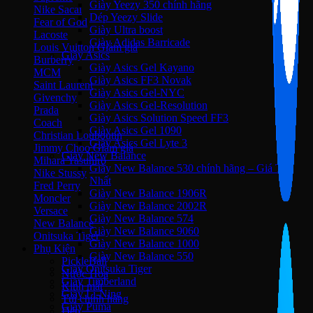
Giày Yeezy 350 chính hãng
Nike Sacai
Dép Yeezy Slide
Fear of God
Giày Ultra boost
Lacoste
Giày Adidas Barricade
Louis Vuitton
Giày Asics
Burberry
Giày Asics Gel Kayano
MCM
Giày Asics FF3 Novak
Saint Laurent
Giày Asics Gel-NYC
Givenchy
Giày Asics Gel-Resolution
Prada
Giày Asics Solution Speed FF3
Coach
Giày Asics Gel 1090
Christian Louboutin
Giày Asics Gel Lyte 3
Jimmy Choo
Giày New Balance
Mihara Yasuhiro
Giày New Balance 530 chính hãng – Giá Tốt
Nike Stussy
Nhất
Fred Perry
Giày New Balance 1906R
Moncler
Giày New Balance 2002R
Versace
Giày New Balance 574
New Balance
Giày New Balance 9060
Onitsuka Tiger
Giày New Balance 1000
Phụ Kiện
Giày New Balance 550
PickleBall
Giày Onitsuka Tiger
Nước Hoa
Giày Timberland
Kinh mắt
Giày Li-Ning
Túi chính hãng
Giày Puma
Dép