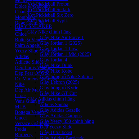
MCM
Vợt Pickleball Proton
Dolce & Gabbana
Vợt Pickleball Selkirk
Chanel
Vợt Pickleball Six Zero
Montblanc
Vợt Pickleball Sypik
Bape
GIÀY SNEAKER
Fila
Giày Nike chính hãng
Chloe
Giày Nike Air Force 1
Bottega Veneta
Giày Jordan 1 (2025)
Palm Angels
Giày Jordan 1 Low
Yeezy Slide
Giày Jordan 1 Mid (2025)
Adidas
Giày Jordan 4
Adilette Slides
Giày Nike Dunk
Dép Louis Vuitton
Giày Nike Kobe
Dép Fear Of God
Giày bóng rổ Nike Sabrina
Dr. Martens
Giày Lebron (2025)
Nike
Giày bóng rổ Kyrie
Dép Air Max
Giày Nike GT Cut
Crocs
Giày Adidas chính hãng
Vans
Adidas Samba
MLB
Giày Adidas Gazelle
Bottega Veneta
Giày Adidas Campus
Gucci
Giày Yeezy 350 chính hãng
Versace
Dép Yeezy Slide
Prada
Giày Ultra boost
Burberry
Giày Adidas Barricade