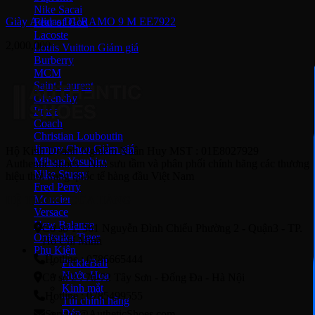
Nike Sacai
Giày Adidas DURAMO 9 M EE7922
Fear of God
Lacoste
2,000,000
Louis Vuitton
Burberry
MCM
Saint Laurent
Givenchy
Prada
Coach
Christian Louboutin
Jimmy Choo
Hộ Kinh Doanh Nghiêm Xuân Huy MST : 01E8027929
Mihara Yasuhiro
Authentic Shoes - Nhà sưu tầm và phân phối chính hãng các thương
Nike Stussy
hiệu thời trang quốc tế hàng đầu Việt Nam
Fred Perry
Moncler
HỆ THỐNG CỬA HÀNG
Versace
New Balance
Cơ sở 1: 561 Nguyễn Đình Chiểu Phường 2 - Quận3 - TP.
Onitsuka Tiger
Hồ Chí Minh
Phụ Kiện
Hotline : 0786665444
PickleBall
Nước Hoa
Cở sở 2 : 70-72 Tây Sơn - Đống Đa - Hà Nội
Kinh mắt
Hotline : 0785499555
Túi chính hãng
Dép
Service@AutheticShoes.com