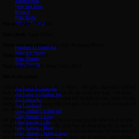
Zoom Freak
Mô tả
Why not Zero
Kyrie 8
Nike Kobe
NIke GT Cut 2
Mã sản phẩm:
HQ7230
Màu chính:
Xanh (Blue)
Giày Chạy
Danh mục sản phẩm:
Giày chạy (Running Shoes)
Pegasus 41
Nike Air Zoom
Tình trạng:
Mới 100%
Nike Tempo
Nike Zoomx
Ngày phát hành:
31 tháng 5 năm 2023
Nike Air
Mô tả sản phẩm:
Giới thiệu adidas Adizero RC 5 ‘Blue’ – đôi giày chạy được thiết kế
Air Force 1
hoàn hảo cho những ai yêu thích tốc độ và sự linh hoạt. Với phần
Air Force 1 Shadow nữ
upper làm từ chất liệu mesh thoáng khí và thiết kế màu xanh nổi bật,
Air Huarache
những đôi giày này mang đến cảm giác thoải mái và hỗ trợ tuyệt vời
Air Uptempo
cho đôi chân.
Giày Jordan 1
Giày Jordan 1 Low
Đế giữa sử dụng công nghệ Boost, cung cấp lớp đệm êm ái và khả
Giày Jordan 1 Mid
năng hồi năng lượng xuất sắc, giúp bạn dễ dàng tăng tốc và duy trì
Giày Jordan 1 High
nhịp độ chạy. Đế ngoài bằng cao su bền bỉ đảm bảo độ bám dính tốt
Giày Jordan 1 High Zoom
trên nhiều bề mặt khác nhau, cho phép bạn tự tin thực hiện những
Giày Jordan 2