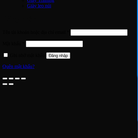
Giày Training
Giày leo núi
Đăng nhập
Bắt
Tên tài khoản hoặc địa chỉ email
*
buộc
Bắt
Mật khẩu
*
buộc
Ghi nhớ mật khẩu
Đăng nhập
Quên mật khẩu?