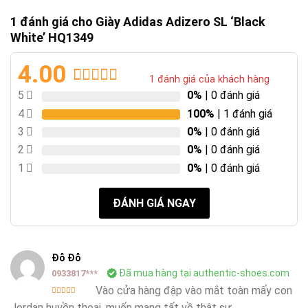
1 đánh giá cho
Giày Adidas Adizero SL ‘Black
White’ HQ1349
4.00
1
đánh giá của khách hàng
4.00
1
trên
5
0%
| 0 đánh giá
5 dựa
4
100%
| 1 đánh giá
trên
đánh
3
0%
| 0 đánh giá
giá
2
0%
| 0 đánh giá
1
0%
| 0 đánh giá
ĐÁNH GIÁ NGAY
Đỗ Đỗ
Đã mua hàng tại authentic-shoes.com
0933817***
Vào cửa hàng đập vào mắt toàn mấy con
Được
Jordan huyền thoại, muốn mang tất về thật sự