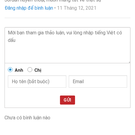
xếp hạng
4
5 sao
Đăng nhập để bình luận
•
11 Tháng 12, 2021
Anh
Chị
GỬI
Chưa có bình luận nào