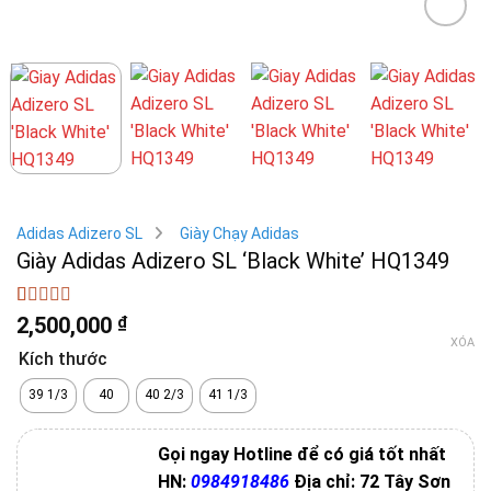
Adidas Adizero SL
Giày Chạy Adidas
Giày Adidas Adizero SL ‘Black White’ HQ1349
4
1
trên 5
2,500,000
₫
dựa trên
XÓA
đánh giá
Kích thước
39 1/3
40
40 2/3
41 1/3
Gọi ngay Hotline để có giá tốt nhất
HN:
0984918486
Địa chỉ: 72 Tây Sơn