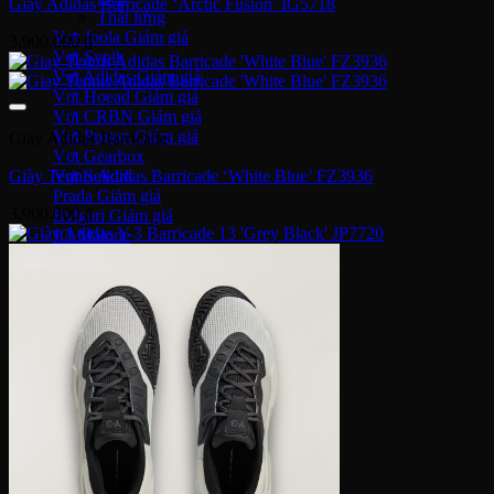
Giày Adidas Barricade ‘Arctic Fusion’ IG5718
Thắt lưng
Vợt Joola
3,900,000
₫
Vợt Sypik
Vợt Adidas
Vợt Hoead
Vợt CRBN
Vợt Proton
Giày Adidas Barricade
Vợt Gearbox
Vợt Selkirk
Giày Tennis Adidas Barricade ‘White Blue’ FZ3936
Prada
3,900,000
₫
Bvlgari
JO Malone
DKNY
Louis Vuitton
Salvatore ferragamo
Kilian
Chanel
Dior
Lancome
Narciso
Tom Ford
Armani
Gucci
Kenzo
Miller Harris