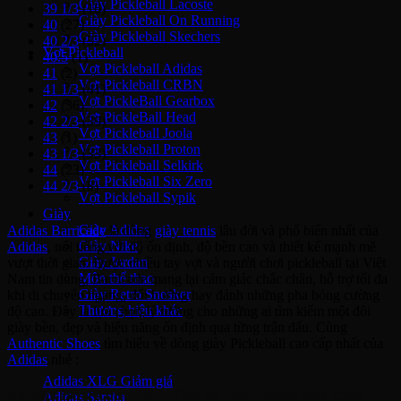
Giày Pickleball Lacoste
39 1/3
(16)
Giày Pickleball On Running
40
(27)
Giày Pickleball Skechers
40 2/3
(32)
Vợt Pickleball
40.5
(1)
Vợt Pickleball Adidas
41
(2)
Vợt Pickleball CRBN
41 1/3
(41)
Vợt PickleBall Gearbox
42
(36)
Vợt PickleBall Head
42 2/3
(39)
Vợt Pickleball Joola
43
(1)
Vợt Pickleball Proton
43 1/3
(33)
Vợt Pickleball Selkirk
44
(23)
Vợt Pickleball Six Zero
44 2/3
(8)
Vợt Pickleball Sypik
Giày
Giày Adidas
Adidas Barricade
là dòng
giày tennis
lâu đời và phổ biến nhất của
Giày Nike
Adidas
, nổi tiếng với độ ổn định, độ bền cao và thiết kế mạnh mẽ
Giày Jordan
vượt thời gian. Được nhiều tay vợt và người chơi pickleball tại Việt
Môn thể thao
Nam tin dùng, Barricade mang lại cảm giác chắc chân, hỗ trợ tối đa
Giày Retro Sneaker
khi di chuyển ngang, đổi hướng hay đánh những pha bóng cường
Thương hiệu khác
độ cao. Đây là lựa chọn lý tưởng cho những ai tìm kiếm một đôi
giày bền, đẹp và hiệu năng ổn định qua từng trận đấu. Cùng
Authentic Shoes
tìm hiểu về dòng giày Pickleball cao cấp nhất của
Adidas Original
Adidas
nhé :
Adidas XLG
Adidas Barricade 13 – Thế hệ mới, nâng cấp toàn
Adidas Samba