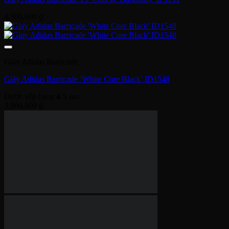
Giày Adidas Barricade ‘White Core Black’ ID1548
Được xếp hạng
4
5 sao
3,900,000
₫