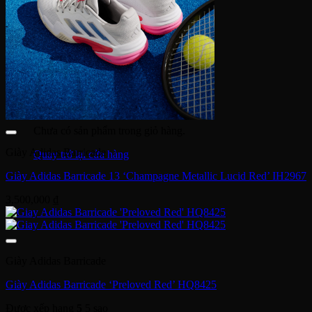
Tìm
kiếm:
Giỏ hàng
Chưa có sản phẩm trong giỏ hàng.
Giày Adidas Barricade
Quay trở lại cửa hàng
Giày Adidas Barricade 13 ‘Champagne Metallic Lucid Red’ IH2967
3,500,000
₫
Giày Adidas Barricade
Giày Adidas Barricade ‘Preloved Red’ HQ8425
Được xếp hạng
5
5 sao