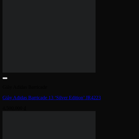
Giày Adidas Barricade
Giày Adidas Barricade 13 ‘Silver Edition’ JR4223
4,500,000
₫
Giày Adidas Barricade
Giày Tennis Adidas Barricade ‘Red White Black’ GW2964
4,900,000
₫
Giày Adidas Barricade
Giày Adidas Barricade ‘Royal Blue’ ID1549
Được xếp hạng
4
5 sao
3,900,000
₫