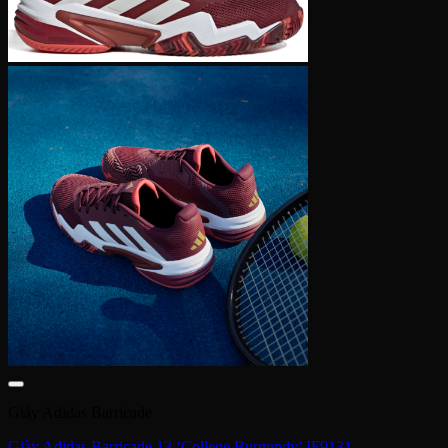
Giày Adidas Barricade
Giày Adidas Barricade 13 ‘College Burgundy’ IF9131
4,500,000
₫
Giày Adidas Barricade