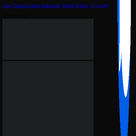
Giày Adidas Barricade
Giày Adidas Y-3 Barricade 13 ‘Collegiate Gold Black’ JH5766
5,900,000
₫
Giày Adidas Barricade
Giày Adidas Barricade 13 ‘2024 Athlete Pack’ IF0467
3,500,000
₫