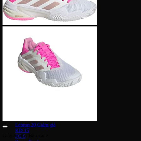
Human Race
Adidas Y-3
Nike Air Max
Air max 1
Air max 90
Air Max 97
Air max 270
Vapormax
Giày thời trang
Nike Dunk
SB Dunk
Nike Blazer
Nike Cortez
Giày bóng rổ Nike
Lebron 20
KD 15
Giày Adidas Barricade
PG 6