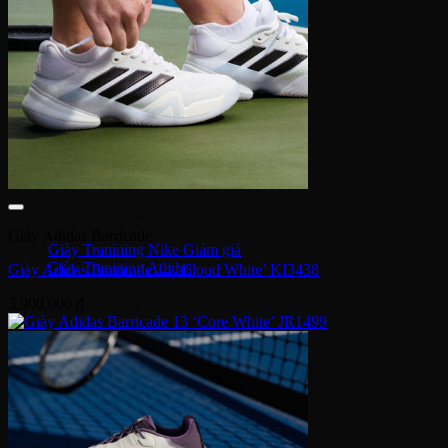
Giày bóng đá Nike
Giày bóng đá Adidas
Giày bóng đá Puma
Giày Golf
Giày Golf Nike
Giày Golf Adidas
Giày Training
Giày Adidas Barricade
Giày Tranining Nike
Giày Tranining Adidas
Giày Adidas Barricade 14 ‘Cloud White’ KI3438
3,900,000
₫
Giày Leo Núi
Giày leo núi adidas
Giày leo núi Nike
Giày Puma
Puma Palermo