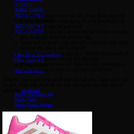
diện cho hiệu năng đỉnh cao
SuperStar
Adidas Gazelle
Adidas Campus
Hệ thống Torsion System cải tiến: Tăng độ ổn định thân
Giày bóng rổ Adidas
giày, hỗ trợ các pha trượt ngang và xoay chuyển tốc độ
Adidas Dame 8
cao – cực phù hợp với pickleball.
Adidas Harden
Đệm Bounce 2.0 mới: Êm hơn, đàn hồi tốt hơn, cho cảm
giác di chuyển mượt mà suốt trận đấu.
Ultra Boost
Upper lưới kỹ thuật + lớp phủ RPU: Giữ form chắc chắn,
ôm chân tốt nhưng vẫn thoáng khí.
Mũi giày Adituff chống mài mòn: Rất bền khi phải kéo lê
Ultra Boost 22
chân hay di chuyển liên tục trên sân cứng.
Ultra Boost 4.0
Đế ngoài Adiwear siêu bền: Bám sân tốt, chịu mài mòn
Giày chạy Adidas
cao – lý tưởng cho mặt sân phổ biến ở Việt Nam.
Adidas Adizero
Tổng thể, Barricade 13 là sự kết hợp giữa độ bền – kiểm soát – độ
Adidas Yeezy
ổn định, được tinh chỉnh để phù hợp với người chơi hiện đại cả
tennis lẫn
pickleball
.
Yeezy 350
Yeezy Slide
Yeezy Foam Runner
Adidas NMD
NMD R1
Adidas Collab