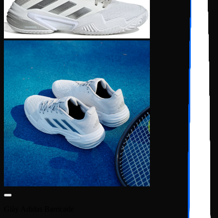
Giày Adidas Barricade
Giày Adidas Barricade 13 ‘White’ IF0407
3,500,000
₫
Giày Adidas Barricade
Giày Tennis Adidas Barricade Tokyo ‘White Solar Red’ FZ3935
3,900,000
₫
Giày Adidas Barricade
Giày Adidas Barricade ‘Preloved Red Blue Gradient’ HQ8414
Được xếp hạng
5
5 sao
4,500,000
₫