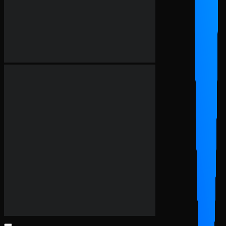
Giày Adidas Barricade
Giày Adidas Barricade 13 Core ‘White Powder Aurora Plum’
JR7814
3,500,000
₫