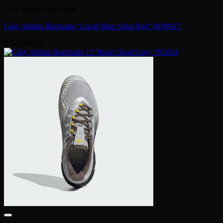
Giày Adidas Barricade
Giày Adidas Barricade ‘Lucid Blue Solar Red’ HQ8917
3,500,000
₫