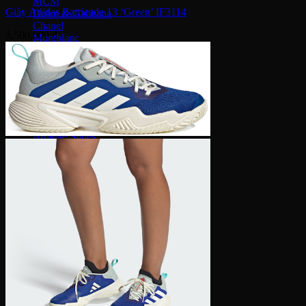
MCM
Giày Adidas Barricade 13 ‘Green’ IF3114
Dolce & Gabbana
Chanel
3,500,000
₫
Montblanc
Bape
Fila
Chloe
Bottega Veneta
Palm Angels
Yeezy Slide
Adidas
Adilette Slides
Dép Louis Vuitton
Dép Fear Of God
Dr. Martens
Nike
Dép Air Max
Crocs
Vans
MLB
Bottega Veneta
Gucci
Versace
Prada
Burberry