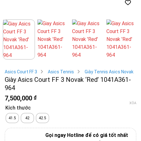
Asics Court FF 3
Asics Tennis
Giày Tennis Asics Novak
Giày Asics Court FF 3 Novak ‘Red’ 1041A361-
964
7,500,000
₫
XÓA
Kích thước
41.5
42
42.5
Gọi ngay Hotline để có giá tốt nhất