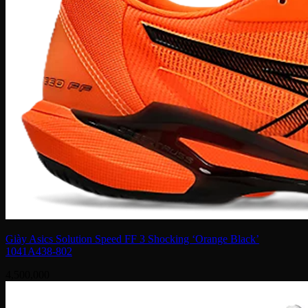
Giày Asics Solution Speed FF 3 Shocking ‘Orange Black’
1041A438-802
4,500,000