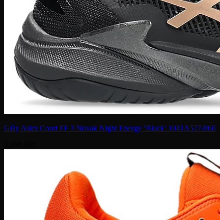
Giày Asics Court FF 3 Novak Night Energy ‘Black’ 1041A527-960
5,900,000