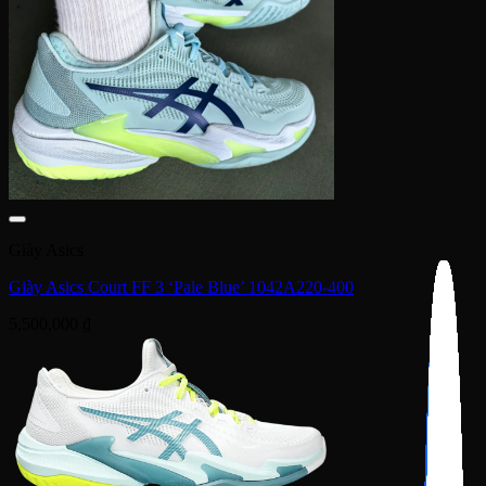
Giày Asics
Giày Asics Court FF 3 ‘Pale Blue’ 1042A220-400
5,500,000
₫