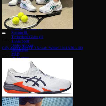
Converse 1970S
Converse Run Star
Onitsuka Tiger
Mexico 66
Serrano SL
Timberland
Giày Asics
Travis Scott
Under Armour
Giày Asics Court FF 3 Novak ‘White’ 1041A361-100
Balenciaga
MLB
5,500,000
₫
Dr. Martens
Hoka
Xvessel
Off-White
Saucony
Gucci
Bape
Dior
Golden Goose
Alexander McQueen
Rick Owens
Supreme