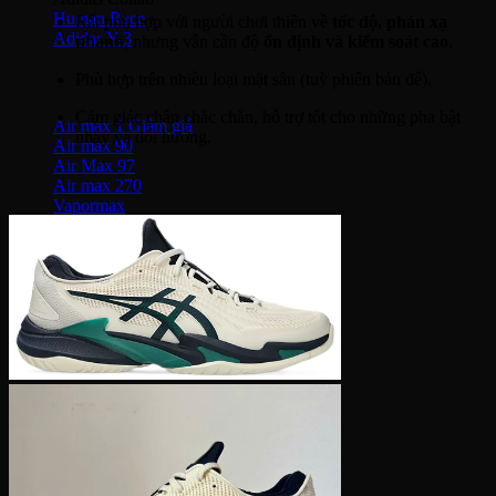
Human Race
Rất phù hợp với người chơi thiên về
tốc độ, phản xạ
Adidas Y-3
nhanh
, nhưng vẫn cần độ
ổn định và kiểm soát cao
.
Phù hợp trên nhiều loại mặt sân (tuỳ phiên bản đế).
Nike Air Max
Cảm giác chân chắc chắn, hỗ trợ tốt cho những pha bật
Air max 1
nhảy và đổi hướng.
Air max 90
Air Max 97
Air max 270
Vapormax
Giày thời trang
Nike Dunk
SB Dunk
Nike Blazer
Nike Cortez
Giày bóng rổ Nike
Lebron 20
KD 15
PG 6