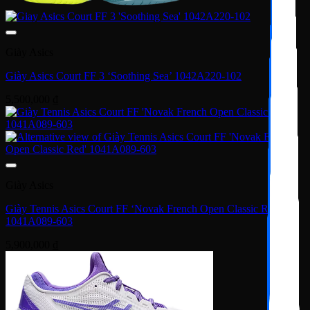
Giày Asics
Giày Asics Court FF 3 ‘Soothing Sea’ 1042A220-102
5,500,000
₫
Giày Asics
Giày Tennis Asics Court FF ‘Novak French Open Classic Red’
1041A089-603
5,900,000
₫