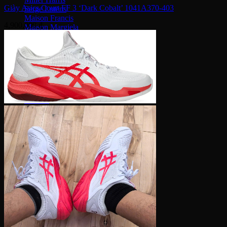
Giày Asics Court FF 3 ‘Dark Cobalt’ 1041A370-403
Serge Lutens
Maison Francis
4,900,000
₫
Maison Margiela
Gentle Monster
Prada
Louis Vuitton
Dior
Gucci
Saint Laurent
Bottega Veneta
Versace
Fendi
Ray Ban
Gucci
Champion
Coach
Fendi
Balenciaga
Adidas
Supreme
Celine
Louis Vuitton
Maison Margiela
Nike