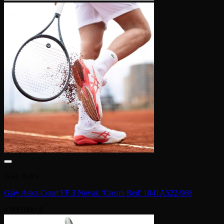
Giày Asics
Giày Asics Court FF 3 Novak ‘Cream Red’ 1041A522-968
4,900,000
₫