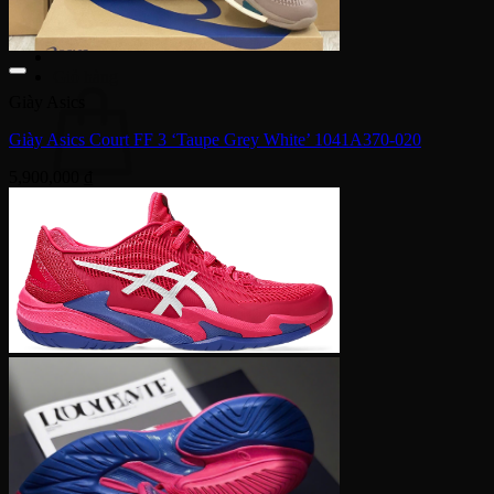
Tìm
kiếm:
Giỏ hàng
Giày Asics
Giày Asics Court FF 3 ‘Taupe Grey White’ 1041A370-020
5,900,000
₫
Chưa có sản phẩm trong giỏ hàng.
Quay trở lại cửa hàng