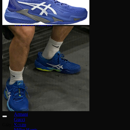
Thắt lưng
Vợt Joola
Vợt Sypik
Vợt Adidas
Vợt Hoead
Vợt CRBN
Vợt Proton
Vợt Gearbox
Vợt Selkirk
Prada
Bvlgari
JO Malone
DKNY
Louis Vuitton
Salvatore ferragamo
Kilian
Chanel
Dior
Lancome
Narciso
Tom Ford
Armani
Gucci
Kenzo
Giày Asics
Miller Harris