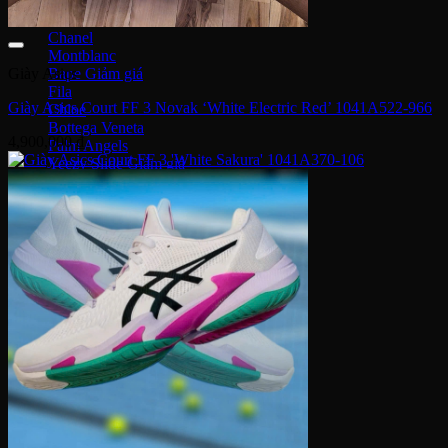
MCM
Dolce & Gabbana
Chanel
Montblanc
Bape
Giày Asics
Fila
Giày Asics Court FF 3 Novak ‘White Electric Red’ 1041A522-966
Chloe
Bottega Veneta
4,900,000
₫
Palm Angels
Yeezy Slide
Adidas
Adilette Slides
Dép Louis Vuitton
Dép Fear Of God
Dr. Martens
Nike
Dép Air Max
Crocs
Vans
MLB
Bottega Veneta
Gucci
Versace
Prada
Burberry