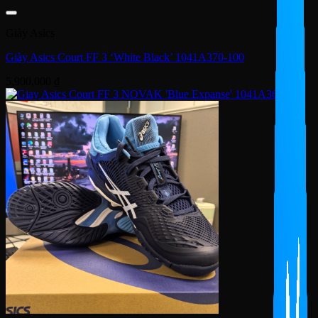
Giày Asics
Giày Asics Court FF 3 ‘White Black’ 1041A370-100
5,900,000
₫