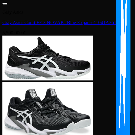
Giày Asics
Giày Asics Court FF 3 NOVAK ‘Blue Expanse’ 1041A361-963
5,500,000
₫