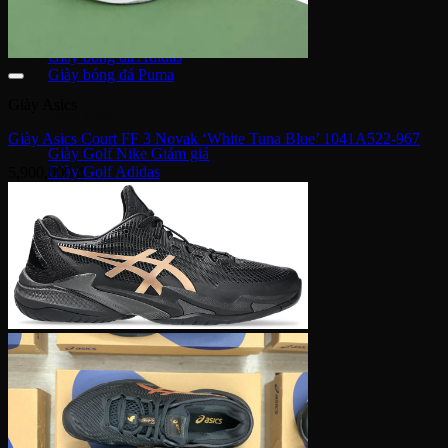
Giày bóng đá Nike
Giày bóng đá Adidas
Giày bóng đá Puma
Giày Asics
Giày Golf
Giày Asics Court FF 3 Novak ‘White Tuna Blue’ 1041A522-967
Giày Golf Nike
Giày Golf Adidas
5,900,000
₫
Giày Training
Giày Tranining Nike
Giày Tranining Adidas
Giày Leo Núi
Giày leo núi adidas
Giày leo núi Nike
Giày Puma
Puma Palermo