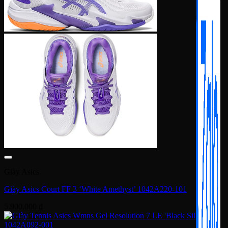
Giày Asics
Giày Asics Court FF 3 ‘White Amethyst’ 1042A220-101
5,900,000
₫