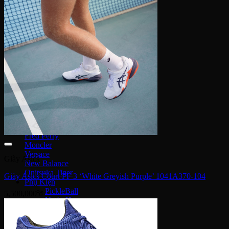
Nike Sacai
Fear of God
Lacoste
Louis Vuitton
Burberry
MCM
Saint Laurent
Givenchy
Prada
Coach
Christian Louboutin
Jimmy Choo
Mihara Yasuhiro
Nike Stussy
Fred Perry
Moncler
Versace
Giày Asics
New Balance
Onitsuka Tiger
Giày Asics Court FF 3 ‘White Greyish Purple’ 1041A370-104
Phụ Kiện
PickleBall
5,500,000
₫
Nước Hoa
Kinh mắt
Túi chính hãng
Dép