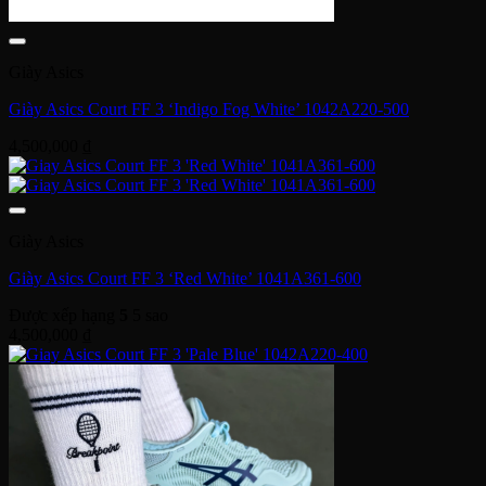
Giày Asics
Giày Asics Court FF 3 ‘Indigo Fog White’ 1042A220-500
4,500,000
₫
Giày Asics
Giày Asics Court FF 3 ‘Red White’ 1041A361-600
Được xếp hạng
5
5 sao
4,500,000
₫