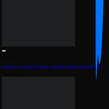
Được xếp hạng
4.5
5 sao
5,500,000
₫