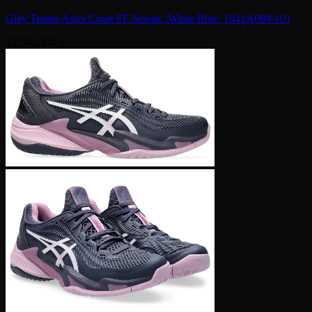
Giày Tennis Asics Court FF Novak ‘White Blue’ 1041A089-101
15,500,000
₫