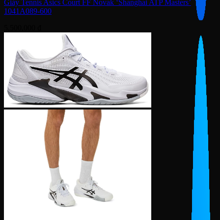
Giày Tennis Asics Court FF Novak ‘Shanghai ATP Masters’
1041A089-600
5,500,000
₫