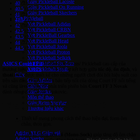
Giày Pickleball Lacoste
40
(23)
Giày Pickleball On Running
40.5
(17)
Giày Pickleball Skechers
41
(2)
Vợt Pickleball
41.5
(33)
Vợt Pickleball Adidas
42
(38)
Vợt Pickleball CRBN
42.5
(25)
Vợt PickleBall Gearbox
43.5
(23)
Vợt PickleBall Head
44
(22)
Vợt Pickleball Joola
44.5
(1)
Vợt Pickleball Proton
Vợt Pickleball Selkirk
Vợt Pickleball Six Zero
ASICS Court FF 3
là mẫu giày tennis/ Pickleball cao cấp của
Vợt Pickleball Sypik
thương hiệu
ASICS
, nổi bật với sự kết hợp giữa
tốc độ
,
ổn định
, và
Giày
thoải mái
, được thiết kế cho những người chơi đòi hỏi hiệu suất cao
Giày Adidas
trên sân đấu. Đây là phiên bản tiếp nối của dòng Court FF nổi tiếng
Giày Nike
và cũng là nền tảng để phát triển phiên bản
Court FF 3 Novak
Giày Jordan
dành riêng cho Novak Djokovic.
Môn thể thao
Giày Retro Sneaker
Tổng quan về ASICS Court FF 3
Thương hiệu khác
Thiết kế mang phong cách thể thao hiện đại, form ôm
Adidas Original
chân, thon gọn.
Adidas XLG
Thiết kế dạng
liền cổ (Mono-Sock)
giúp tăng độ ôm chân
Adidas Samba