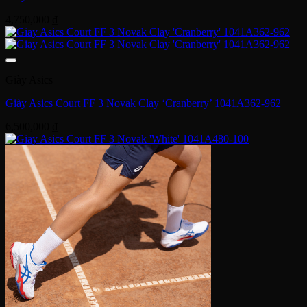
4,750,000
₫
Giày Asics
Giày Asics Court FF 3 Novak Clay ‘Cranberry’ 1041A362-962
6,500,000
₫