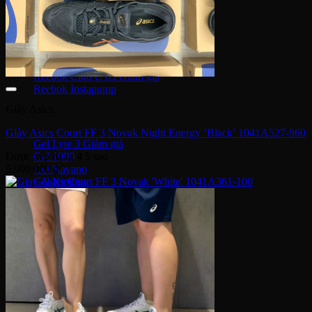
Puma Suede
Puma Speedcat
Giày Reebok
Reebok Club C 85
Reebok Instapump
Giày Asics
Giày Asics
Giày Asics Court FF 3 Novak Night Energy ‘Black’ 1041A527-960
Gel Lyte 3
Gel 1090
Được xếp hạng
4
5 sao
Gel Kayano
5,900,000
₫
Gel Nimbus
New Balance
NB 574
NB 530
NB 1906R
NB 2002R
Giày Converse