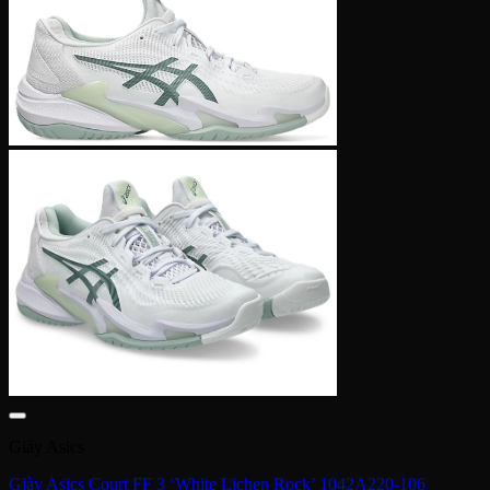
Giày Asics
Giày Asics Court FF 3 ‘White Lichen Rock’ 1042A220-106