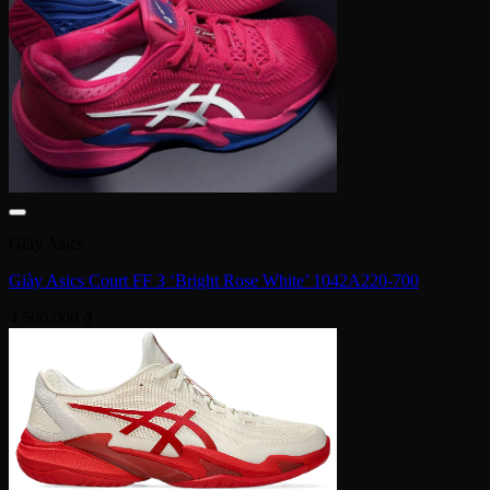
Giày Asics
Giày Asics Court FF 3 ‘Bright Rose White’ 1042A220-700
4,500,000
₫