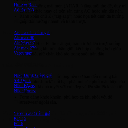
Human Race
Outsole chống mài mòn (AHAR+) tăng tuổi thọ đế, duy trì
Adidas Y-3
độ bám chắc ngay cả trên sân cứng AO hoặc sân đất nện.
Rãnh xoắn chữ Z (“zig-zag”) hoặc họa tiết đinh đa hướng
Nike Air Max
giúp đổi hướng nhanh và tránh trượt.
Air max 1
Fit vừa vặn và thoáng khí
Air max 90
Air Max 97
Personal Heel Fit ôm sát gót, tránh trượt lên trượt xuống.
Air max 270
Lưới thoáng khí trên thân giữa kết hợp da tổng hợp giúp
Vapormax
thông gió, giữ chân khô ráo trong suốt trận đấu.
Giày thời trang
Thiết kế vừa thể thao vừa thời trang
Nike Dunk
Phối màu đa dạng – từ tông nền cơ bản đến những bản
SB Dunk
phối “color-block” nổi bật, phải nói các phối màu hiện của
Nike Blazer
của GelX là quá tuyệt vời cực đẹp và lên sân Pick siêu tôn
Nike Cortez
dáng.
Form dáng khỏe khoắn, phù hợp cả khi phối với đồ
Giày bóng rổ Nike
streetwear ngoài sân.
Vì sao Gel-X được “săn đón”trong năm 2025, có
Lebron 20
KD 15
những cải tiến đáng kể gì :
PG 6