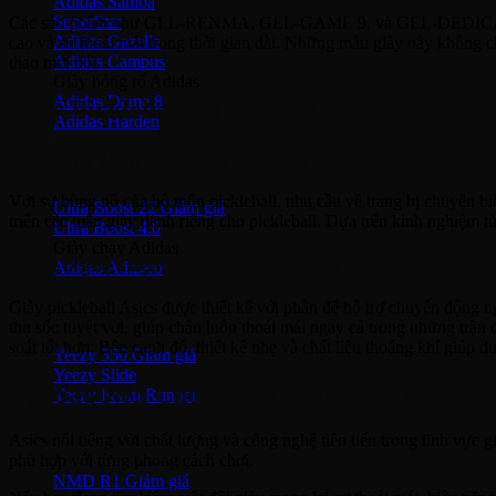
Adidas Samba
SuperStar
Các sản phẩm như GEL-RENMA, GEL-GAME 9, và GEL-DEDICATE 8 đượ
Adidas Gazelle
cao và sự thoải mái trong thời gian dài. Những mẫu giày này không c
Adidas Campus
thao mới nổi.
Giày bóng rổ Adidas
Adidas Dame 8
Giày Pickleball Asics: Sự Kết Hợp Hoàn 
Adidas Harden
Đáp Ứng Nhu Cầu Giày Chuyên Dụng Cho Picklebal
Ultra Boost
Với sự bùng nổ của bộ môn pickleball, nhu cầu về trang bị chuyên biệ
Ultra Boost 22
triển các mẫu giày dành riêng cho pickleball. Dựa trên kinh nghiệm t
Ultra Boost 4.0
Giày chạy Adidas
Công Nghệ Hiện Đại Cho Hiệu Suất Tối Đa
Adidas Adizero
Giày pickleball Asics được thiết kế với phần đế hỗ trợ chuyển độn
Adidas Yeezy
thụ sốc tuyệt vời, giúp chân luôn thoải mái ngay cả trong những trận 
soát tốt hơn. Bên cạnh đó, thiết kế nhẹ và chất liệu thoáng khí giúp du
Yeezy 350
Yeezy Slide
Tại Sao Nên Chọn Giày Pickleball Asics?
Yeezy Foam Runner
Adidas NMD
Asics nổi tiếng với chất lượng và công nghệ tiên tiến trong lĩnh vực 
phù hợp với từng phong cách chơi.
NMD R1