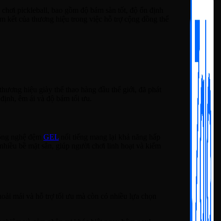
 pickleball, bao gồm độ bám sàn tốt, độ ổn định
m kết của thương hiệu trong việc hỗ trợ cộng đồng thể
 thương hiệu giày thể thao hàng đầu thế giới, đã phát
định, êm ái và độ bám tối ưu.
 Công nghệ đệm
GEL
nổi tiếng mang lại khả năng hấp
 nhiều bề mặt sân, giúp người chơi linh hoạt và kiểm
hoải mái và hỗ trợ tối ưu mà còn có nhiều lựa chọn