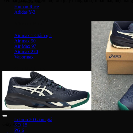
Nếu bạn đang tìm kiếm một đôi giày mang lại sự thoải mái, hiệu năng 
Adidas Collab
Human Race
Adidas Y-3
Nike Air Max
Air max 1
Air max 90
Air Max 97
Air max 270
Vapormax
Giày thời trang
Nike Dunk
SB Dunk
Nike Blazer
Nike Cortez
Giày bóng rổ Nike
Lebron 20
Giày Asics
KD 15
PG 6