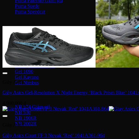
Puma Palermo
Puma Suede
Puma Speedcat
Giày Reebok
Reebok Club C 85
Reebok Instapump
Giày Asics
Gel Lyte 3
Gel 1090
Gel Kayano
Giày Asics
Gel Nimbus
Giày Asics Gel-Resolution X Night Energy ‘Black Prism Blue’ 104
New Balance
4,900,000
₫
NB 574
NB 530
NB 1906R
NB 2002R
Giày Asics
Giày Asics Court FF 3 Novak ‘Red’ 1041A361-964
Giày Converse