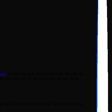
sics
, thương hiệu giày thể thao hàng đầu thế giới, đã
 đáp ứng nhu cầu vận động của môn thể thao đang
ành lập vào năm 1949. Nhận thấy sự phát triển nhanh