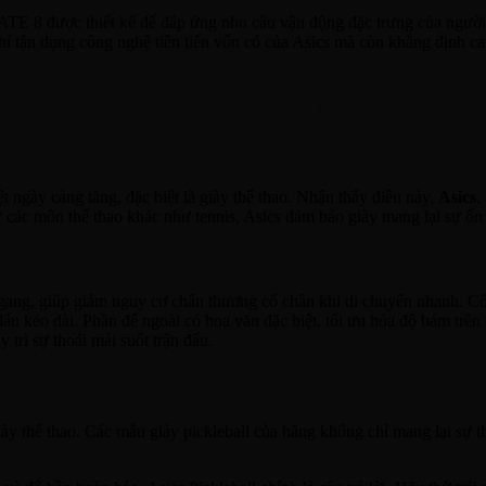
c thiết kế để đáp ứng nhu cầu vận động đặc trưng của người chơi
hỉ tận dụng công nghệ tiên tiến vốn có của Asics mà còn khẳng định ca
Hảo Giữa Hiệu Suất và Thoải Mái
l
t ngày càng tăng, đặc biệt là giày thể thao. Nhận thấy điều này,
Asics
,
ừ các môn thể thao khác như tennis, Asics đảm bảo giày mang lại sự ổn 
g ngang, giúp giảm nguy cơ chấn thương cổ chân khi di chuyển nhanh.
đấu kéo dài. Phần đế ngoài có hoa văn đặc biệt, tối ưu hóa độ bám trên
y trì sự thoải mái suốt trận đấu.
giày thể thao. Các mẫu giày pickleball của hãng không chỉ mang lại sự t