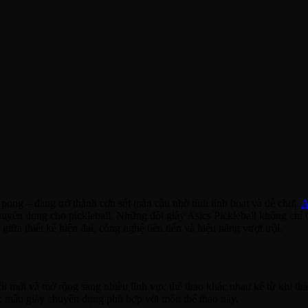
pong – đang trở thành cơn sốt toàn cầu nhờ tính linh hoạt và dễ chơi.
A
uyên dụng cho pickleball. Những đôi giày Asics Pickleball không chỉ
iữa thiết kế hiện đại, công nghệ tiên tiến và hiệu năng vượt trội.
ổi mới và mở rộng sang nhiều lĩnh vực thể thao khác nhau kể từ khi th
các mẫu giày chuyên dụng phù hợp với môn thể thao này.