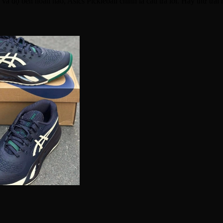
và độ bền hoàn hảo, Asics Pickleball chính là câu trả lời. Hãy thử tr