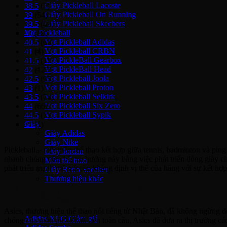
Giày Pickleball Lacoste
38.5
(3)
Giày Pickleball On Running
39
(54)
Giày Pickleball Skechers
39.5
(49)
Vợt Pickleball
40
(89)
Vợt Pickleball Adidas
40.5
(66)
Vợt Pickleball CRBN
41
(4)
Vợt PickleBall Gearbox
41.5
(117)
Vợt PickleBall Head
42
(123)
Vợt Pickleball Joola
42.5
(95)
Vợt Pickleball Proton
43
(1)
Vợt Pickleball Selkirk
43.5
(74)
Vợt Pickleball Six Zero
44
(66)
Vợt Pickleball Sypik
44.5
(7)
Giày
45
(1)
Giày Adidas
Giày Nike
Pickleball – một môn thể thao kết hợp giữa tennis, badminton và ping 
Giày Jordan
nhanh chóng nắm bắt xu hướng này bằng việc phát triển dòng giày ch
Môn thể thao
phát triển mạnh mẽ mà còn khẳng định vị thế của hãng với sự kết hợp g
Giày Retro Sneaker
Thương hiệu khác
Sự đồng hành của Asics với Pickleball
Adidas Original
Asics, thương hiệu thể thao nổi tiếng từ Nhật Bản, đã không ngừng đ
Adidas XLG
chóng của môn pickleball trên toàn cầu, Asics đã đưa ra thị trường 