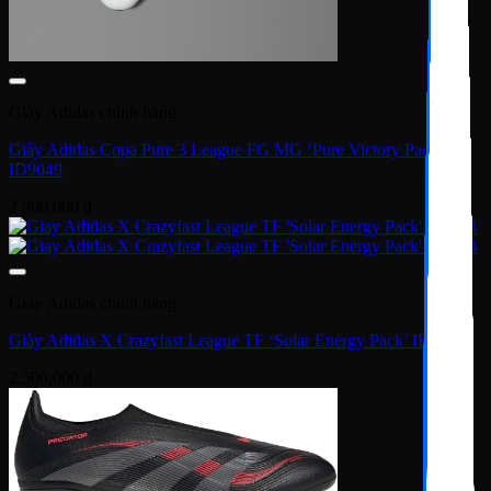
Giày Adidas chính hãng
Giày Adidas Copa Pure 3 League FG MG ‘Pure Victory Pack’
ID9049
2,900,000
₫
Giày Adidas chính hãng
Giày Adidas X Crazyfast League TF ‘Solar Energy Pack’ IF0698
2,500,000
₫