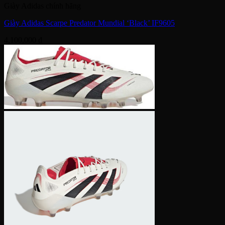
Giày Adidas chính hãng
Giày Adidas Scarpe Predator Mundial ‘Black’ IF9605
4,100,000
₫