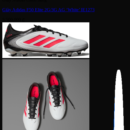
Giày Adidas F50 Elite 2G/3G AG ‘White’ IE1273
5,500,000
₫