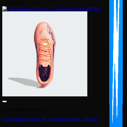
2,500,000
₫
Giày Adidas chính hãng
Giày Adidas F50 Pro TF ‘Coral Blaze Pack’ JH7664