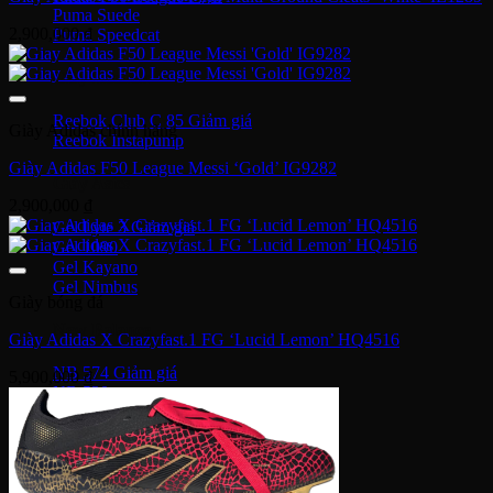
Puma Suede
2,900,000
₫
Puma Speedcat
Giày Reebok
Reebok Club C 85
Giày Adidas chính hãng
Reebok Instapump
Giày Adidas F50 League Messi ‘Gold’ IG9282
Giày Asics
2,900,000
₫
Gel Lyte 3
Gel 1090
Gel Kayano
Gel Nimbus
Giày bóng đá
New Balance
Giày Adidas X Crazyfast.1 FG ‘Lucid Lemon’ HQ4516
NB 574
5,900,000
₫
NB 530
NB 1906R
NB 2002R
Giày Converse