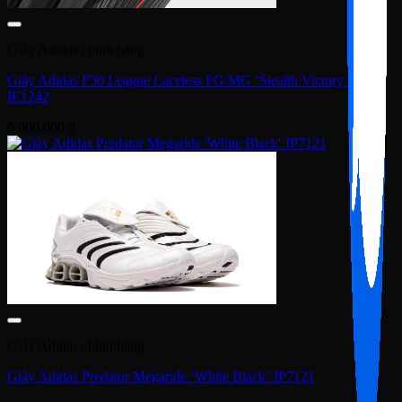
Giày Adidas chính hãng
Giày Adidas F50 League Laceless FG/MG ‘Stealth Victory Pack’
IE1242
6,900,000
₫
Giày Adidas chính hãng
Giày Adidas Predator Megaride ‘White Black’ JP7121