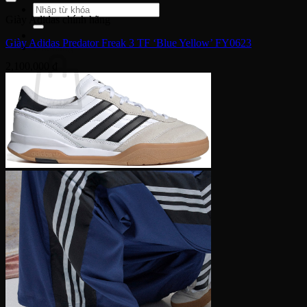
Tìm
Giày Adidas chính hãng
kiếm:
Giày Adidas Predator Freak 3 TF ‘Blue Yellow’ FY0623
Giỏ hàng
2,100,000
₫
Chưa có sản phẩm trong giỏ hàng.
Quay trở lại cửa hàng