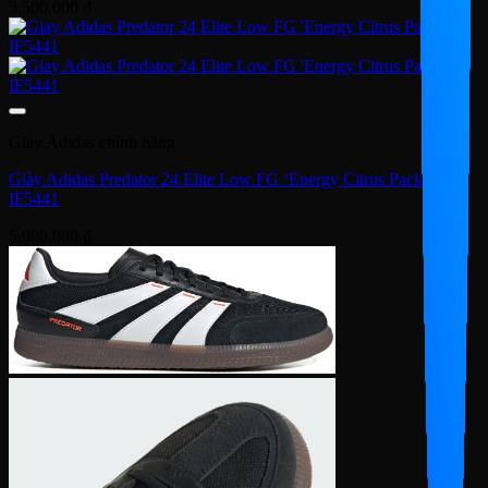
3,500,000
₫
Giày Adidas chính hãng
Giày Adidas Predator 24 Elite Low FG ‘Energy Citrus Pack’
IF5441
5,900,000
₫