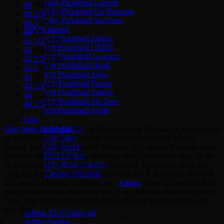
Giày Pickleball Lacoste
40
(46)
Giày Pickleball On Running
40 2/3
(62)
Giày Pickleball Skechers
40.5
(1)
Vợt Pickleball
41
(3)
Vợt Pickleball Adidas
41 1/3
(139)
Vợt Pickleball CRBN
42
(123)
Vợt PickleBall Gearbox
42 2/3
(128)
Vợt PickleBall Head
42.5
(1)
Vợt Pickleball Joola
43
(2)
Vợt Pickleball Proton
43 1/3
(53)
Vợt Pickleball Selkirk
44
(52)
Vợt Pickleball Six Zero
44 2/3
(12)
Vợt Pickleball Sypik
Giày
Giày Adidas
Giày bóng đá Adidas
luôn là lựa chọn hàng đầu của các cầu thủ nhờ
Giày Nike
sự kết hợp hoàn hảo giữa công nghệ hiện đại và thiết kế thời
Giày Jordan
thượng. Các dòng nổi bật như Predator, X, Copa và Nemeziz trang
Môn thể thao
bị những cải tiến hàng đầu như công nghệ Controlskin tăng độ ma
Giày Retro Sneaker
sát kiểm soát bóng, đế giày Speedframe hỗ trợ tăng tốc mạnh mẽ,
Thương hiệu khác
cùng lớp upper Primeknit ôm chân tuyệt đối. Với độ bám sân vượt
trội, trọng lượng nhẹ và độ bền cao,
Adidas
mang lại cảm giác thoải
mái và hiệu suất tối ưu trên cả sân cỏ tự nhiên lẫn nhân tạo tại Việt
Adidas Original
Nam, giúp người chơi tự tin thể hiện kỹ năng và chinh phục mọi
trận đấu!
Adidas XLG
Adidas Samba