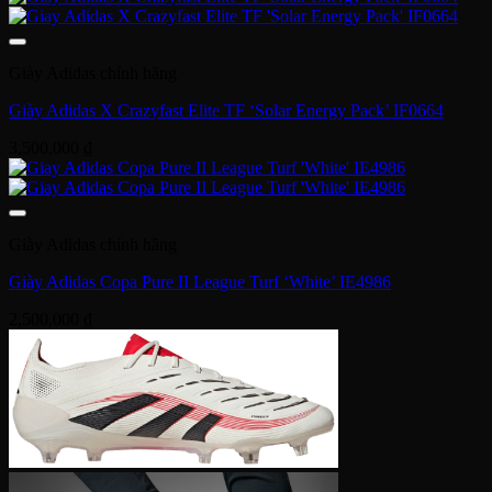
Giày Adidas chính hãng
Giày Adidas X Crazyfast Elite TF ‘Solar Energy Pack’ IF0664
3,500,000
₫
Giày Adidas chính hãng
Giày Adidas Copa Pure II League Turf ‘White’ IE4986
2,500,000
₫