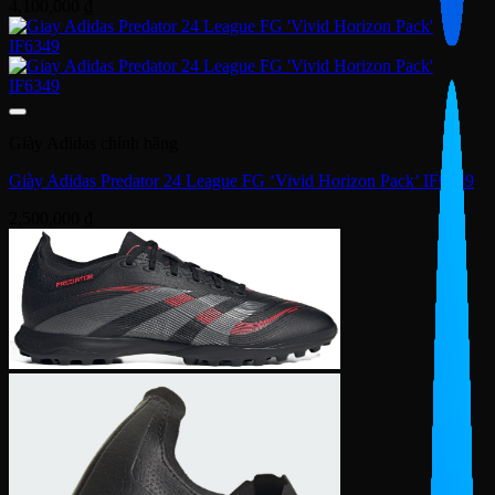
4,100,000
₫
Giày Adidas chính hãng
Giày Adidas Predator 24 League FG ‘Vivid Horizon Pack’ IF6349
2,500,000
₫