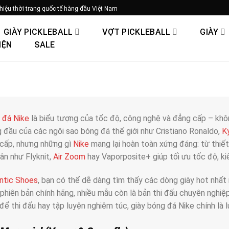
hiệu thời trang quốc tế hàng đầu Việt Nam
GIÀY PICKLEBALL
VỢT PICKLEBALL
GIÀY
IỆN
SALE
 đá Nike
là biểu tượng của tốc độ, công nghệ và đẳng cấp – khô
 đầu của các ngôi sao bóng đá thế giới như Cristiano Ronaldo,
K
cấp, nhưng những gì
Nike
mang lại hoàn toàn xứng đáng: từ thiết
ân như Flyknit,
Air Zoom
hay Vaporposite+ giúp tối ưu tốc độ, k
ntic Shoes
, bạn có thể dễ dàng tìm thấy các dòng giày hot nhấ
 phiên bản chính hãng, nhiều mẫu còn là bản thi đấu chuyên nghiệ
để thi đấu hay tập luyện nghiêm túc, giày bóng đá Nike chính là 