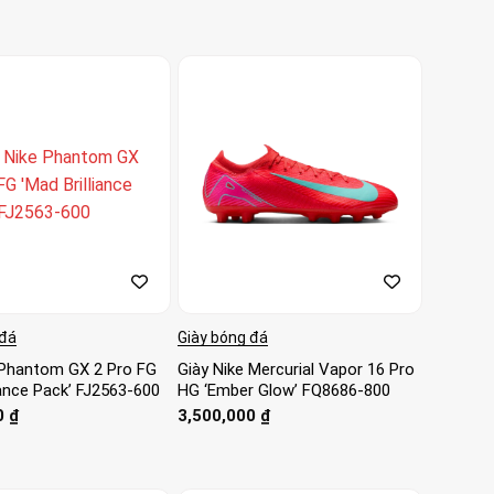
 đá
Giày bóng đá
 Phantom GX 2 Pro FG
Giày Nike Mercurial Vapor 16 Pro
iance Pack’ FJ2563-600
HG ‘Ember Glow’ FQ8686-800
0
₫
3,500,000
₫