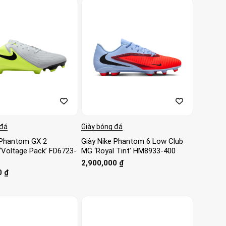
 đá
Giày bóng đá
 Phantom GX 2
Giày Nike Phantom 6 Low Club
Voltage Pack’ FD6723-
MG ‘Royal Tint’ HM8933-400
2,900,000
₫
0
₫