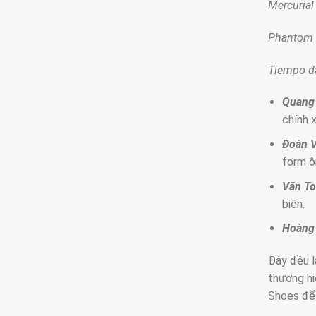
Mercurial
Phantom G
Tiempo dà
Quang
chính x
Đoàn 
form ô
Văn T
biên.
Hoàng
Đây đều l
thương hi
Shoes để 