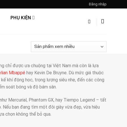
Đăng nhập
PHỤ KIỆN
ng chỉ được ưa chuộng tại Việt Nam mà còn là lựa
ylian Mbappé
hay Kevin De Bruyne. Dù mức giá thuộc
 kế khí động học, trọng lượng siêu nhẹ, đến các công
iểm soát bóng và độ bám sân.
t như Mercurial, Phantom GX, hay Tiempo Legend – tất
p. Nếu bạn đang tìm một đôi giày vừa đẹp, vừa hiệu
lựa chọn không thể bỏ qua.