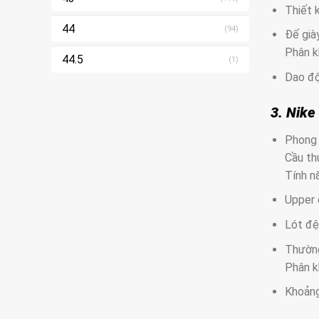
Thiết 
44
(94)
Đế già
Phân k
44.5
(1)
Dao độ
3. Nike
Phong 
Cầu thủ
Tính nă
Upper 
Lót đệ
Thường
Phân k
Khoảng