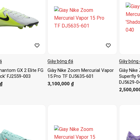
á
Giày bóng đá
Giày bóng
Phantom GX 2 Elite FG
Giày Nike Zoom Mercurial Vapor
Giày Nike
ack’ FJ2559-003
15 Pro TF DJ5635-601
Superfly 
DJ5629-0
₫
3,100,000
₫
2,500,00