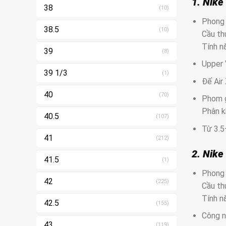
1. Nike
38
(10)
Phong 
38.5
(10)
Cầu thủ
Tính nă
39
(8)
Upper 
39 1/3
(1)
Đế Air
40
(70)
Phom g
Phân k
40.5
(107)
Từ 3.5–
41
(212)
2. Nike
41.5
(1)
Phong 
42
(225)
Cầu thủ
Tính nă
42.5
(155)
Công n
43
(119)