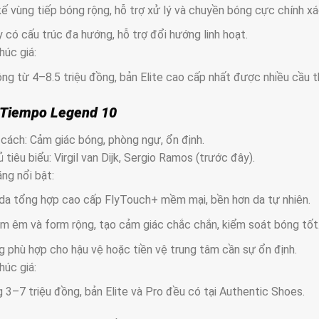
kế vùng tiếp bóng rộng, hỗ trợ xử lý và chuyền bóng cực chính xá
y có cấu trúc đa hướng, hỗ trợ đổi hướng linh hoạt.
húc giá:
ng từ 4–8.5 triệu đồng, bản Elite cao cấp nhất được nhiều cầu 
 Tiempo Legend 10
cách: Cảm giác bóng, phòng ngự, ổn định.
 tiêu biểu: Virgil van Dijk, Sergio Ramos (trước đây).
ng nổi bật:
da tổng hợp cao cấp FlyTouch+ mềm mại, bền hơn da tự nhiên.
m êm và form rộng, tạo cảm giác chắc chắn, kiểm soát bóng tốt
 phù hợp cho hậu vệ hoặc tiền vệ trung tâm cần sự ổn định.
húc giá:
 3–7 triệu đồng, bản Elite và Pro đều có tại Authentic Shoes.