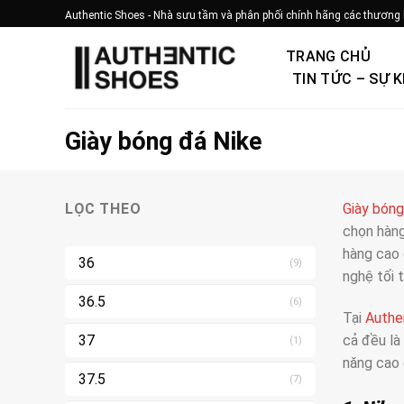
Bỏ
Authentic Shoes - Nhà sưu tầm và phân phối chính hãng các thương 
qua
nội
TRANG CHỦ
dung
TIN TỨC – SỰ K
Giày bóng đá Nike
LỌC THEO
Giày bóng
chọn hàng
hàng cao 
36
(9)
nghệ tối t
36.5
(6)
Tại
Authe
cả đều là
37
(1)
năng cao 
37.5
(7)