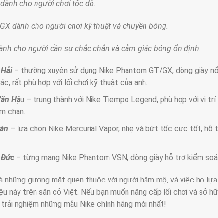
 dành cho người chơi tốc độ.
X dành cho người chơi kỹ thuật và chuyền bóng.
nh cho người cần sự chắc chắn và cảm giác bóng ổn định.
 Hải
– thường xuyên sử dụng Nike Phantom GT/GX, dòng giày nổi
ác, rất phù hợp với lối chơi kỹ thuật của anh.
Văn Hậ
u – trung thành với Nike Tiempo Legend, phù hợp với vị tr
m chân.
oàn
– lựa chọn Nike Mercurial Vapor, nhẹ và bứt tốc cực tốt, hỗ t
 Đức
– từng mang Nike Phantom VSN, dòng giày hỗ trợ kiểm soát 
à những gương mặt quen thuộc với người hâm mộ, và việc họ lựa
ệu này trên sân cỏ Việt. Nếu bạn muốn nâng cấp lối chơi và sở h
trải nghiệm những mẫu Nike chính hãng mới nhất!