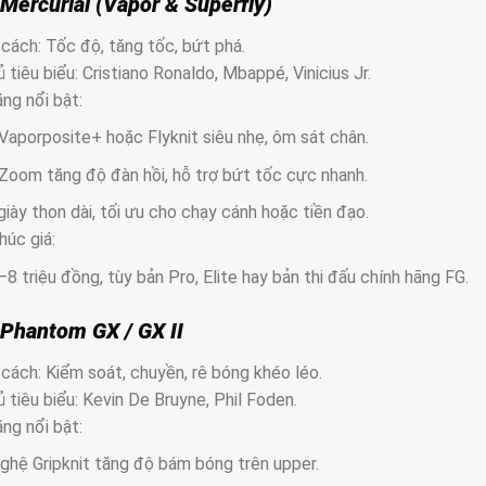
 Mercurial (Vapor & Superfly)
cách: Tốc độ, tăng tốc, bứt phá.
 tiêu biểu: Cristiano Ronaldo, Mbappé, Vinicius Jr.
ng nổi bật:
Vaporposite+ hoặc Flyknit siêu nhẹ, ôm sát chân.
 Zoom tăng độ đàn hồi, hỗ trợ bứt tốc cực nhanh.
iày thon dài, tối ưu cho chạy cánh hoặc tiền đạo.
húc giá:
8 triệu đồng, tùy bản Pro, Elite hay bản thi đấu chính hãng FG.
 Phantom GX / GX II
cách: Kiểm soát, chuyền, rê bóng khéo léo.
 tiêu biểu: Kevin De Bruyne, Phil Foden.
ng nổi bật:
ghệ Gripknit tăng độ bám bóng trên upper.