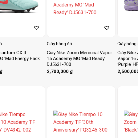
á
Giày bóng đá
Giày bóng
Phantom GX II
Giày Nike Zoom Mercurial Vapor
Giày Nike
 ‘Mad Energy Pack’
15 Academy MG ‘Mad Ready’
Vapor 16 
0
DJ5631-700
‘Purple’ 
₫
2,700,000
₫
2,500,00