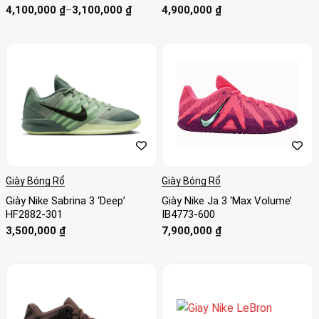
Khoảng
4,100,000
₫
–
3,100,000
₫
4,900,000
₫
giá:
từ
3,100,000 ₫
đến
4,100,000 ₫
Giày Bóng Rổ
Giày Bóng Rổ
Giày Nike Sabrina 3 ‘Deep’
Giày Nike Ja 3 ‘Max Volume’
HF2882-301
IB4773-600
3,500,000
₫
7,900,000
₫