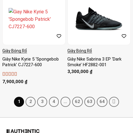
Giày Bóng Rổ
Giày Bóng Rổ
Giày Nike Kyrie 5 ‘Spongebob
Giày Nike Sabrina 3 EP ‘Dark
Patrick’ CJ7227-600
Smoke’ HF2882-001
3,300,000
₫
Được xếp
7,900,000
₫
hạng
4.67
5
sao
1
2
3
4
…
62
63
64