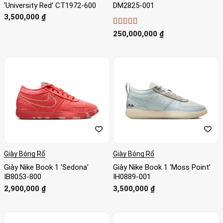
‘University Red’ CT1972-600
DM2825-001
3,500,000
₫
Được xếp
250,000,000
₫
hạng
4.33
5 sao
Giày Bóng Rổ
Giày Bóng Rổ
Giày Nike Book 1 ‘Sedona’
Giày Nike Book 1 ‘Moss Point’
IB8053-800
IH0889-001
2,900,000
₫
3,500,000
₫