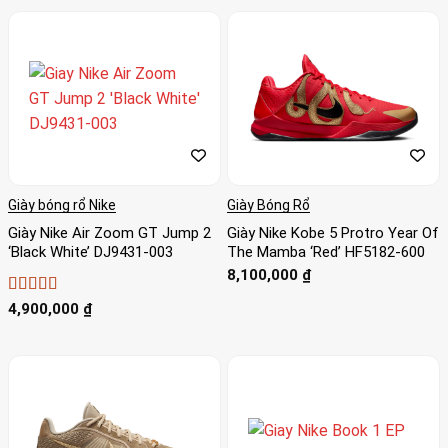
Giày bóng rổ Nike
Giày Bóng Rổ
Giày Nike Air Zoom GT Jump 2
Giày Nike Kobe 5 Protro Year Of
‘Black White’ DJ9431-003
The Mamba ‘Red’ HF5182-600
8,100,000
₫
Được xếp
4,900,000
₫
hạng
4
5
sao