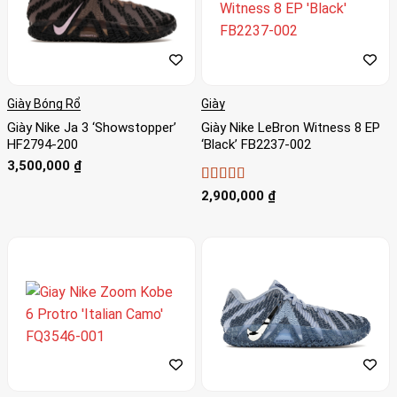
Giày Bóng Rổ
Giày
Giày Nike Ja 3 ‘Showstopper’
Giày Nike LeBron Witness 8 EP
HF2794-200
‘Black’ FB2237-002
3,500,000
₫
Được xếp
2,900,000
₫
hạng
5
5 sao