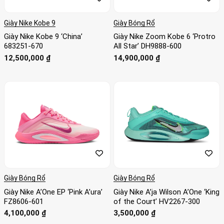
Giày Nike Kobe 9
Giày Bóng Rổ
Giày Nike Kobe 9 ‘China’
Giày Nike Zoom Kobe 6 ‘Protro
683251-670
All Star’ DH9888-600
12,500,000
₫
14,900,000
₫
Giày Bóng Rổ
Giày Bóng Rổ
Giày Nike A’One EP ‘Pink A’ura’
Giày Nike A’ja Wilson A’One ‘King
FZ8606-601
of the Court’ HV2267-300
4,100,000
₫
3,500,000
₫