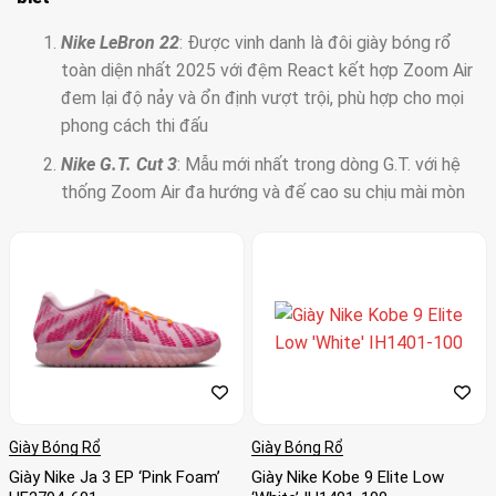
Nike LeBron 22
: Được vinh danh là đôi giày bóng rổ
toàn diện nhất 2025 với đệm React kết hợp Zoom Air
đem lại độ nảy và ổn định vượt trội, phù hợp cho mọi
phong cách thi đấu
Nike G.T. Cut 3
: Mẫu mới nhất trong dòng G.T. với hệ
thống Zoom Air đa hướng và đế cao su chịu mài mòn
cao, tối ưu lực bám và phản hồi khi cắt ngang
Nike G.T. Jump 2
: Vô địch về giảm chấn và độ nảy bật,
trang bị khối đệm đặc biệt hỗ trợ bật nhảy cao mà vẫn
êm chân suốt trận đấu
Nike Sabrina 2
: Siêu nhẹ và linh hoạt, mang lại khả
năng phản ứng nhanh cho người chơi ưa tốc độ, đồng
thời vẫn đảm bảo sự ôm gọn và ổn định cần thiết
Nike Cosmic Unity 3
: Lựa chọn lý tưởng cho sân ngoài
Giày Bóng Rổ
Giày Bóng Rổ
trời với độ bám tuyệt hảo, độ bền đế ấn tượng và
Giày Nike Ja 3 EP ‘Pink Foam’
Giày Nike Kobe 9 Elite Low