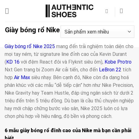
Bỏ
qua
nội
dung
Giày bóng rổ Nike
Giày bóng rổ Nike 2025
mang đến trải nghiệm toàn diện cho
mọi tay ném, từ signature line đỉnh cao của Kevin Durant
(
KD 16
với đệm React đôi và Flyknit siêu ôm),
Kobe Protro
Nxt Gen trang bị Zoom Air cải tiến, cho đến
LeBron 22
tích
hợp
Air Max
siêu nhạy. Bên cạnh đó, Nike còn đa dạng hoá
phân khúc với các mẫu “dễ tiếp cận” hơn như Nike Precision,
Nike Gravity hay Team Hustle, đáp ứng ngân sách từ dưới 2
triệu đến trên 5 triệu đồng. Dù bạn là cầu thủ chuyên nghiệp
hay mới chập chững bước vào sân, Nike 2025 luôn có lựa
chọn phù hợp về hiệu năng, độ bền và phong cách.
6 mẫu giày bóng rổ đỉnh cao của Nike mà bạn cần phải
biết