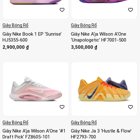
Giày Bóng Rổ
Giày Bóng Rổ
Giày Nike Book 1 EP ‘Sunrise’
Giày Nike A’ja Wilson A’One
HJ5355-600
‘Unapologetic’ HF7001-500
2,900,000
₫
3,500,000
₫
Giày Bóng Rổ
Giày Bóng Rổ
Giày Nike A’ja Wilson A’One ‘#1
Giày Nike Ja 3 ‘Hustle & Flow’
Draft Pick’ FZ8605-101
HF2793-700