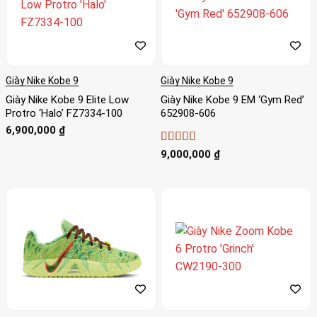
Giày Nike Kobe 9
Giày Nike Kobe 9
Giày Nike Kobe 9 Elite Low
Giày Nike Kobe 9 EM ‘Gym Red’
Protro ‘Halo’ FZ7334-100
652908-606
6,900,000
₫
Được xếp
9,000,000
₫
hạng
4.67
5
sao