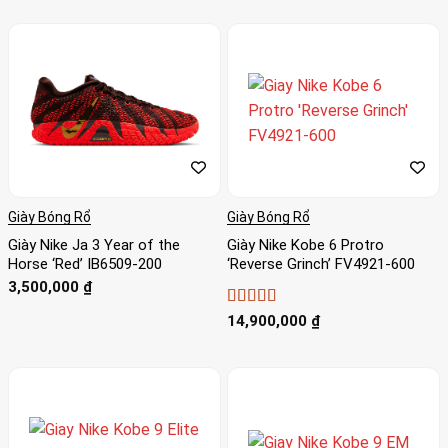
Giày Bóng Rổ
Giày Bóng Rổ
Giày Nike Ja 3 Year of the
Giày Nike Kobe 6 Protro
Horse ‘Red’ IB6509-200
‘Reverse Grinch’ FV4921-600
3,500,000
₫
Được xếp
14,900,000
₫
hạng
4.33
5 sao