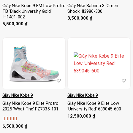
Giày Nike Kobe 9 EM Low Protro
Giày Nike Sabrina 3 ‘Green
TB ‘Black University Gold’
Shock’ II3986-300
IH1401-002
3,500,000
₫
5,500,000
₫
Giày Nike Kobe 9
Giày Nike Kobe 9
Giày Nike Kobe 9 Elite Protro
Giày Nike Kobe 9 Elite Low
2025 ‘What The’ FZ7335-101
‘University Red’ 639045-600
12,500,000
₫
Được xếp
6,500,000
₫
hạng
5
5 sao