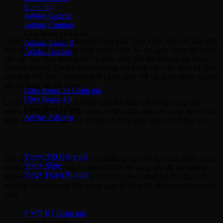
Các loại giày chạy nổi tiếng của Under
SuperStar
Adidas Gazelle
Armour
Adidas Campus
Giày bóng rổ Adidas
Under Armour cung cấp nhiều loại giày chạy khác nhau để đáp ứng
Adidas Dame 8
nhu cầu và sở thích của từng người chơi. Ví dụ, giày chạy tập luyện
Adidas Harden
cho các tay chạy đường dài và giày chạy tốc độ cho các tay chạy
chuyên nghiệp. Under Armour cũng tập trung vào việc thiết kế giày
Ultra Boost
phù hợp với chân của nam giới và nữ giới, với các kiểu dáng và màu
sắc đa dạng để lựa chọn.
Ultra Boost 22
Ultra Boost 4.0
Under Armour là một thương hiệu thể thao nổi tiếng, cung cấp
Giày chạy Adidas
nhiều loại giày chạy khác nhau để đáp ứng nhu cầu và sở thích của
Adidas Adizero
từng người chơi. Sau đây là một số dòng giày chạy của hãng này:
Adidas Yeezy
UA HOVR:
Yeezy 350
Đây là dòng giày chạy cao cấp nhất của Under Armour, được trang
Yeezy Slide
bị công nghệ đệm chuyên biệt HOVR để cung cấp độ ổn định và
Yeezy Foam Runner
giảm chấn tốt nhất. Giày UA HOVR còn có thiết kế độc đáo với
một lớp vải mềm mại bên trong giày để tăng độ thoải mái cho người
Adidas NMD
chơi.
UA Charged:
NMD R1
Adidas Collab