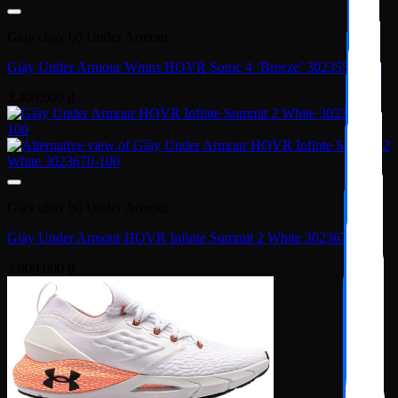
Giày chạy bộ Under Armour
Giày Under Armour Wmns HOVR Sonic 4 ‘Breeze’ 3023559-300
3,400,000
₫
Giày chạy bộ Under Armour
Giày Under Armour HOVR Infinte Summit 2 White 3023670-100
3,900,000
₫