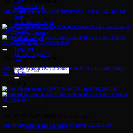
Dior
Giày chạy bộ Under Armour
Gucci
Giày Under Armour HOVR Phantom 2 CN ‘White’ 3025214-100
Coach
Bally
5,500,000
₫
Montblanc
Salvatore Ferragamo
Dolce & Gabbana
Fendi
Saint Laurent
Tom Ford
Tin Tức – Sự Kiện
Giày chạy bộ Under Armour
Sale
Giày Under Armour HOVR Sonic 3 Storm ‘Black Lunar Orange’
Tìm
3023390-002
kiếm:
3,500,000
₫
Giày chạy bộ Under Armour
Chưa có sản phẩm trong giỏ hàng.
Giày Under Armour HOVR Sonic 3 Neutral 3022586-300
Quay trở lại cửa hàng