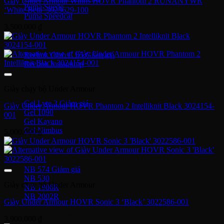
Giày Under Armour Wmns HOVR Phantom 2 RUNANYWR
Puma Suede
‘White Beta’ 3023629-100
Puma Speedcat
3,500,000
₫
Giày Reebok
Reebok Club C 85
Reebok Instapump
Giày Asics
Giày chạy bộ Under Armour
Gel Lyte 3
Giày Under Armour HOVR Phantom 2 Intelliknit Black 3024154-
Gel 1090
001
Gel Kayano
Gel Nimbus
5,000,000
₫
New Balance
NB 574
NB 530
Giày chạy bộ Under Armour
NB 1906R
NB 2002R
Giày Under Armour HOVR Sonic 3 ‘Black’ 3022586-001
Giày Converse
3,900,000
₫