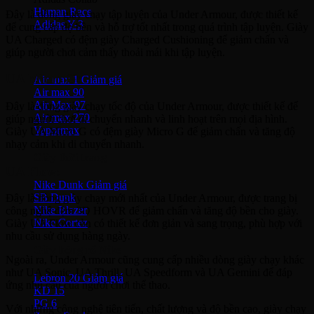
Human Race
Đây là dòng giày chạy tập luyện của Under Armour, được thiết kế
Adidas Y-3
để cung cấp độ bền và hỗ trợ tốt nhất trong quá trình tập luyện. Giày
UA Charged có đệm giày Charged Cushioning để giảm chấn và
Nike Air Max
giúp người chơi cảm thấy thoải mái khi tập luyện.
UA Micro G:
Air max 1
Air max 90
Air Max 97
Đây là dòng giày chạy tốc độ của Under Armour, được thiết kế để
Air max 270
giúp người chơi di chuyển nhanh và linh hoạt trên mọi địa hình.
Vapormax
Giày UA Micro G có đệm giày Micro G để giảm chấn và tăng độ
nhạy cảm khi di chuyển nhanh.
Giày thời trang
UA Flow:
Nike Dunk
SB Dunk
Đây là dòng giày chạy mới nhất của Under Armour, được trang bị
Nike Blazer
công nghệ đệm 3D HOVR để giảm chấn và tăng độ bền cho giày.
Nike Cortez
Giày UA Flow còn có thiết kế đơn giản và sang trọng, phù hợp với
nhu cầu sử dụng hàng ngày.
Giày bóng rổ Nike
Ngoài ra, Under Armour cũng cung cấp nhiều dòng giày chạy khác
như UA Sonic, UA Thrill, UA Speedform và UA Gemini để đáp
Lebron 20
ứng nhu cầu của người chơi thể thao.
KD 15
PG 6
Với những công nghệ tiên tiến, chất lượng và độ bền cao, giày chạy