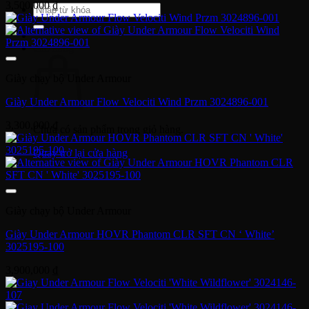
3,500,000
₫
Tìm
kiếm:
Giỏ hàng
Giày chạy bộ Under Armour
Giày Under Armour Flow Velociti Wind Przm 3024896-001
3,300,000
₫
Chưa có sản phẩm trong giỏ hàng.
Quay trở lại cửa hàng
Giày chạy bộ Under Armour
Giày Under Armour HOVR Phantom CLR SFT CN ‘ White’
3025195-100
3,900,000
₫