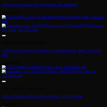
Giày Under Armour HOVR Infinite 3022449-600
3,900,000
₫
Giày chạy bộ Under Armour
Giày Under Armour Wmns HOVR Phantom RN ‘Pink’ 3025228-
600
4,500,000
₫
Giày chạy bộ Under Armour
Giày UNDER ARMOUR Hovr Rise 2 3023010-400
2,900,000
₫