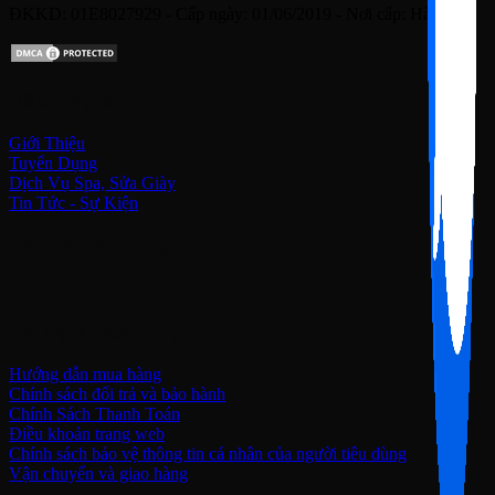
ĐKKD: 01E8027929 - Cấp ngày: 01/06/2019 - Nơi cấp: Hà Nội
Về chúng tôi
Giới Thiệu
Tuyển Dụng
Dịch Vụ Spa, Sửa Giày
Tin Tức - Sự Kiện
Kết nối với chúng tôi
Hỗ trợ khách hàng
Hướng dẫn mua hàng
Chính sách đổi trả và bảo hành
Chính Sách Thanh Toán
Điều khoản trang web
Chính sách bảo vệ thông tin cá nhân của người tiêu dùng
Vận chuyển và giao hàng