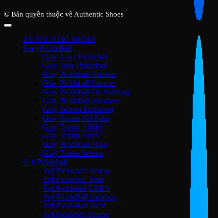
© Bản quyền thuộc về Authentic Shoes
AUTHENTIC SHOES
Giày PickleBall
Giày Asics Pickleball
Giày Nike Pickleball
Giày Pickleball Babolat
Giày Pickleball Lacoste
Giày Pickleball On Running
Giày Pickleball Skechers
Giày Wilson Pickleball
Giày Tennis Nữ Nike
Giày Tennis Adidas
Giày Tennis Asics
Giày Pickleball Nike
Giày Tennis Wilson
Vợt Pickleball
Vợt Pickleball Adidas
Vợt Pickleball Joola
Vợt Pickleball CRBN
Vợt PickleBall Gearbox
Vợt PickleBall Head
Vợt Pickleball Proton