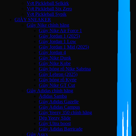
Vợt Pickleball Selkirk
Vợt Pickleball Six Zero
Vợt Pickleball Sypik
GIÀY SNEAKER
Giày Nike chính hãng
Giày Nike Air Force 1
Giày Jordan 1 (2025)
Giày Jordan 1 Low
Giày Jordan 1 Mid (2025)
Giày Jordan 4
Giày Nike Dunk
Giày Nike Kobe
Giày bóng rổ Nike Sabrina
Giày Lebron (2025)
Giày bóng rổ Kyrie
Giày Nike GT Cut
Giày Adidas chính hãng
Adidas Samba
Giày Adidas Gazelle
Giày Adidas Campus
Giày Yeezy 350 chính hãng
Dép Yeezy Slide
Giày Ultra boost
Giày Adidas Barricade
Giày Asics