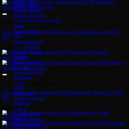
Serge Lutens
Maison Francis
Maison Margiela
Gentle Monster
Giày chạy bộ Under Armour
Prada
Louis Vuitton
Giày Under Armour HOVR Phantom 2 ‘Mineral Blue’ 3023017-
Dior
404
Gucci
Saint Laurent
3,500,000
₫
Bottega Veneta
Versace
Fendi
Ray Ban
Gucci
Champion
Coach
Giày chạy bộ Under Armour
Fendi
Giày Under Armour Wmns HOVR Phantom SE ‘Black’ 3021589-
Balenciaga
001
Adidas
Supreme
2,900,000
₫
Celine
Louis Vuitton
Maison Margiela
Nike