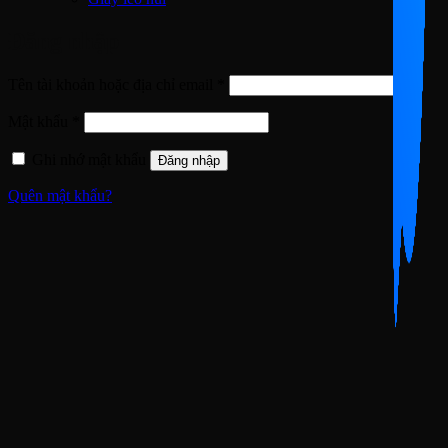
Đăng nhập
Bắt
Tên tài khoản hoặc địa chỉ email
*
buộc
Bắt
Mật khẩu
*
buộc
Ghi nhớ mật khẩu
Đăng nhập
Quên mật khẩu?