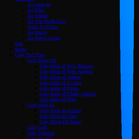
Áo bóng đá
Áo Nike
Áo Adidas
Áo The North Face
Quần Áo Evisu
Áo Stussy
Áo Polo Lacoste
Sale
Blogs
Giày Thể Thao
Giày Bóng Rổ
Giày bóng rổ New Balance
Giày bóng rổ Nike Sabrina
Giày bóng rổ Adidas
Giày bóng rổ Li-ning
Giày bóng rổ Puma
Giày bóng rổ Under Armour
Giày bóng rổ Nike
Giày bóng đá
Giày bóng đá Adidas
Giày bóng đá Nike
Giày Bóng Đá Puma
Giày Golf
Giày Training
Giày leo núi