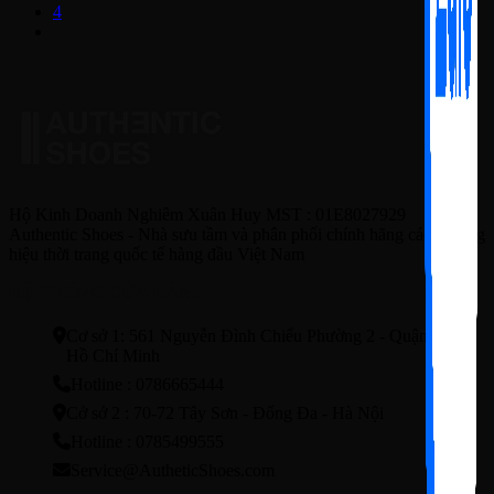
4
Hộ Kinh Doanh Nghiêm Xuân Huy MST : 01E8027929
Authentic Shoes - Nhà sưu tầm và phân phối chính hãng các thương
hiệu thời trang quốc tế hàng đầu Việt Nam
HỆ THỐNG CỬA HÀNG
Cơ sở 1: 561 Nguyễn Đình Chiểu Phường 2 - Quận3 - TP.
Hồ Chí Minh
Hotline : 0786665444
Cở sở 2 : 70-72 Tây Sơn - Đống Đa - Hà Nội
Hotline : 0785499555
Service@AutheticShoes.com