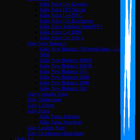
Giày Asics Gel Kayano
Giày Asics FF3 Novak
Giày Asics Gel-NYC
Giày Asics Gel-Resolution
Giày Asics Solution Speed FF3
Giày Asics Gel 1090
Giày Asics Gel Lyte 3
Giày New Balance
Giày New Balance 530 chính hãng – Giá Tốt
Nhất
Giày New Balance 1906R
Giày New Balance 2002R
Giày New Balance 574
Giày New Balance 9060
Giày New Balance 1000
Giày New Balance 550
Giày Onitsuka Tiger
Giày Timberland
Giày Li-Ning
Giày Puma
Giày Puma Palermo
Giày Puma Speedcat
Giày Lacoste Nam
Giày Dr.Martens chính hãng
Quần Áo