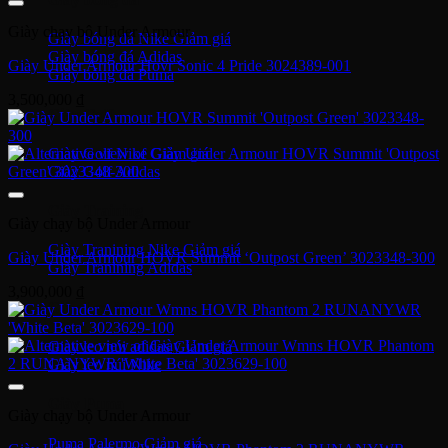
Giày chạy bộ Under Armour
Giày bóng đá Nike
Giày bóng đá Adidas
Giày Under Armour Hovr Sonic 4 Pride 3024389-001
Giày bóng đá Puma
3,500,000
₫
Giày Golf
Giày Golf Nike
Giày Golf Adidas
Giày Training
Giày chạy bộ Under Armour
Giày Tranining Nike
Giày Under Armour HOVR Summit ‘Outpost Green’ 3023348-300
Giày Tranining Adidas
3,900,000
₫
Giày Leo Núi
Giày leo núi adidas
Giày leo núi Nike
Giày Puma
Giày chạy bộ Under Armour
Puma Palermo