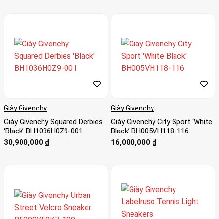
Trả góp 0%, quẹt thẻ tín dụng Visa, Master, JCB …tại nhà!
Giày Givenchy
Giày Givenchy
Giày Givenchy Squared Derbies
Giày Givenchy City Sport ‘White
‘Black’ BH1036H0Z9-001
Black’ BH005VH118-116
30,900,000
₫
16,000,000
₫