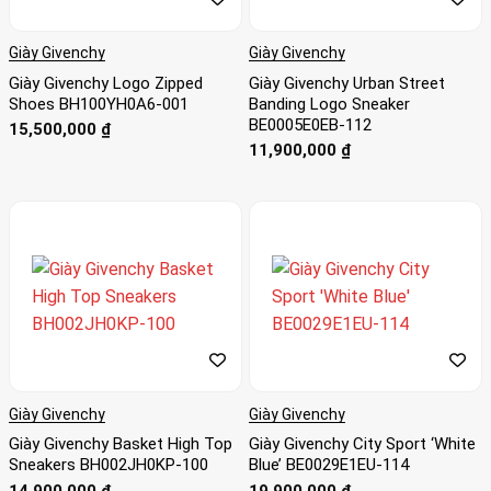
Giày Givenchy
Giày Givenchy
Giày Givenchy Logo Zipped
Giày Givenchy Urban Street
Shoes BH100YH0A6-001
Banding Logo Sneaker
BE0005E0EB-112
15,500,000
₫
11,900,000
₫
Giày Givenchy
Giày Givenchy
Giày Givenchy Basket High Top
Giày Givenchy City Sport ‘White
Sneakers BH002JH0KP-100
Blue’ BE0029E1EU-114
14,900,000
₫
19,900,000
₫