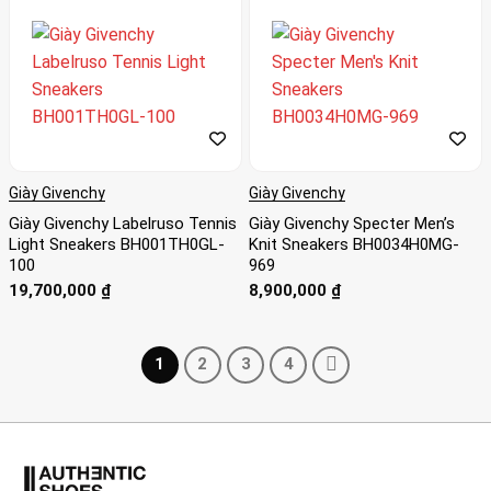
Giày Givenchy
Giày Givenchy
Giày Givenchy Labelruso Tennis
Giày Givenchy Specter Men’s
Light Sneakers BH001TH0GL-
Knit Sneakers BH0034H0MG-
100
969
19,700,000
₫
8,900,000
₫
1
2
3
4