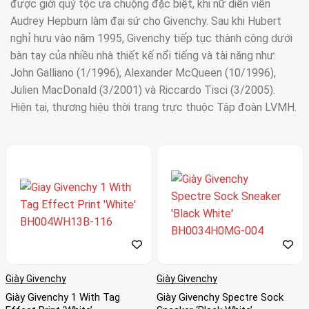
được giới quý tộc ưa chuộng đặc biệt, khi nữ diễn viên
Audrey Hepburn làm đại sứ cho Givenchy. Sau khi Hubert
nghỉ hưu vào năm 1995, Givenchy tiếp tục thành công dưới
bàn tay của nhiều nhà thiết kế nổi tiếng và tài năng như:
John Galliano (1/1996), Alexander McQueen (10/1996),
Julien MacDonald (3/2001) và Riccardo Tisci (3/2005).
Hiện tại, thương hiệu thời trang trực thuộc Tập đoàn LVMH.
Thiết kế sang trọng:
Givenchy sử dụng nhiều chi tiết và kỹ thuật cao cấp trong
thiết kế giày dép của họ, tạo nên một sản phẩm với phong
cách riêng và tinh tế.
Chất liệu cao cấp:
Givenchy sử dụng các chất liệu chất lượng cao như da bò,
da cá sấu và da nỉ để tạo ra các sản phẩm giày dép với chất
Giày Givenchy
Giày Givenchy
lượng tốt nhất.
Giày Givenchy 1 With Tag
Giày Givenchy Spectre Sock