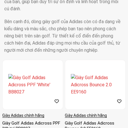
của bạn, giúp bạn duy trì sự ổn định và linh hoạt trong mỗi
cú đánh.
Bên cạnh đó, dòng giày golf của Adidas còn có đa dạng về
kiểu dáng và màu sắc, cho phép bạn tạo nên phong cách
riêng biệt trên sân golf. Từ thiết kế cổ điển đến phong
cách hiện đại, Adidas đáp ứng mọi nhu cầu của golf thủ, từ
người mới chơi đến những người chuyên nghiệp.
Hãy trang bị cho mình đôi giày Golf Adidas và trải nghiệm sự
kết hợp hoàn hảo giữa phong cách và hiệu suất trên sân
golf. Sẵn sàng để vươn tới thành công và tạo nên những cú
đánh xuất sắc.
Giày Adidas chính hãng
Giày Adidas chính hãng
Giày Golf Adidas Adicross PPF
Giày Golf Adidas Adicross