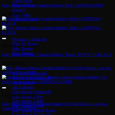
Zoom Freak
Why not Zero
Giày Maison Mihara Yasuhiro Wayne ‘Red’ A09FW711-RED
Kyrie 8
17,900,000
₫
Nike Kobe
NIke GT Cut 2
Giày Chạy
Pegasus 41
Nike Air Zoom
Giày Mihara Yasuhiro
Nike Tempo
Nike Zoomx
Giày Maison Mihara Yasuhiro Blakey ‘Black’ A07FW714-BLACK
Nike Air
15,500,000
₫
Air Force 1
Air Force 1 Shadow nữ
Air Huarache
Air Uptempo
Giày Jordan 1
Giày Mihara Yasuhiro
Giày Jordan 1 Low
Giày Jordan 1 Mid
Giày Maison Mihara Yasuhiro Blakey OG Sole Canvas Low-top
Giày Jordan 1 High
A06FW704-WHITE
Giày Jordan 1 High Zoom
Giày Jordan 2