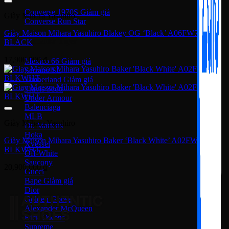
Converse 1970S
Giày Mihara Yasuhiro
Converse Run Star
Giày Maison Mihara Yasuhiro Blakey OG ‘Black’ A06FW704-
Onitsuka Tiger
BLACK
17,900,000
₫
Mexico 66
Serrano SL
Timberland
Travis Scott
Under Armour
Balenciaga
MLB
Giày Mihara Yasuhiro
Dr. Martens
Hoka
Giày Maison Mihara Yasuhiro Baker ‘Black White’ A02FW704-
Xvessel
BLKWHT
Off-White
Saucony
20,900,000
₫
Gucci
Bape
Dior
Golden Goose
Alexander McQueen
Rick Owens
Supreme