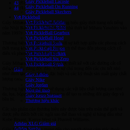
Giày Pickleball Lacoste
43
(6)
Giày Pickleball On Running
44
(4)
Giày Pickleball Skechers
Vợt Pickleball
Vợt Pickleball Adidas
Giày Mihara Yasuhiro là một thương hiệu giày thời trang nổi tiếng
Vợt Pickleball CRBN
của Nhật Bản. Được thành lập bởi nhà thiết kế Mihara Yasuhiro vào
Vợt PickleBall Gearbox
năm 1997.
Vợt PickleBall Head
Thương hiệu này được biết đến với sự kết hợp giữa các phong cách
Vợt Pickleball Joola
thời trang khác nhau. Từ phong cách thể thao đến phong cách cổ
Vợt Pickleball Proton
điển và phong cách đương đại.
Vợt Pickleball Selkirk
Vợt Pickleball Six Zero
Giày Mihara Yasuhiro thường được thiết kế với các đường cắt cổ
Vợt Pickleball Sypik
điển và kiểu dáng độc đáo. Với sự chú trọng đến các chi tiết nhỏ
Giày
như đinh tán, các vật liệu đặc biệt và các kỹ thuật sản xuất giày chất
Giày Adidas
lượng cao.
Giày Nike
Giày Jordan
Thương hiệu này thường sử dụng các vật liệu chất lượng cao như
Môn thể thao
da, lụa, bông, vải denim và cao su để tạo ra những đôi giày đẹp và
Giày Retro Sneaker
bền bỉ.
Thương hiệu khác
Các sản phẩm của thương hiệu này được bán trên toàn thế giới và
Adidas Original
được yêu thích bởi các ngôi sao thể thao và nghệ sĩ hàng đầu như
Kobe Bryant, Kanye West và Pharrell Williams.
Adidas XLG
Adidas Samba
Giày Mihara Yasuhiro mang đến cho người dùng cảm giác thoải