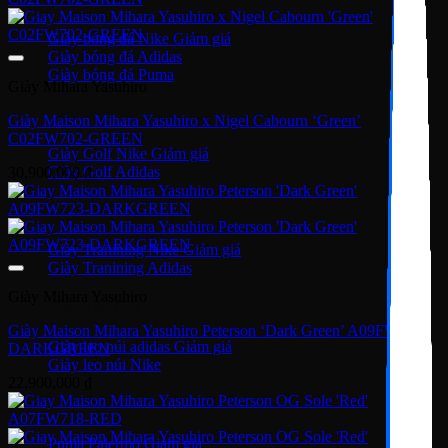
Giày bóng đá Nike
Giày bóng đá Adidas
Giày bóng đá Puma
Giày Mihara Yasuhiro
Giày Golf
Giày Maison Mihara Yasuhiro x Nigel Cabourn ‘Green’
C02FW702-GREEN
Giày Golf Nike
Giày Golf Adidas
30,900,000
₫
Giày Training
Giày Tranining Nike
Giày Tranining Adidas
Giày Mihara Yasuhiro
Giày Leo Núi
Giày Maison Mihara Yasuhiro Peterson ‘Dark Green’ A09FW723-
Giày leo núi adidas
DARKGREEN
Giày leo núi Nike
22,900,000
₫
Giày Puma
Puma Palermo