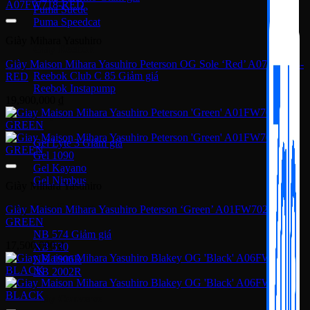
Puma Suede
Puma Speedcat
Giày Mihara Yasuhiro
Giày Reebok
Giày Maison Mihara Yasuhiro Peterson OG Sole ‘Red’ A07FW718-
Reebok Club C 85
RED
Reebok Instapump
19,900,000
₫
Giày Asics
Gel Lyte 3
Gel 1090
Gel Kayano
Gel Nimbus
Giày Mihara Yasuhiro
New Balance
Giày Maison Mihara Yasuhiro Peterson ‘Green’ A01FW702-
GREEN
NB 574
17,500,000
₫
NB 530
NB 1906R
NB 2002R
Giày Converse