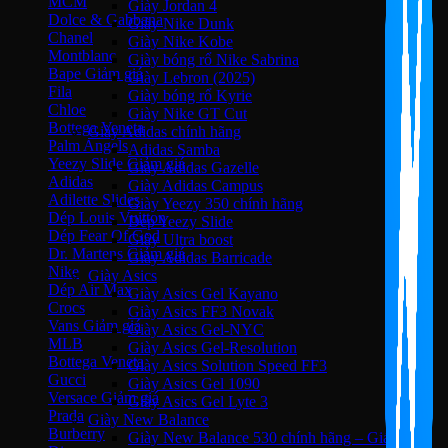
MCM
Giày Jordan 4
Dolce & Gabbana
Giày Nike Dunk
Chanel
Giày Nike Kobe
Montblanc
Giày bóng rổ Nike Sabrina
Bape
Giày Lebron (2025)
Fila
Giày bóng rổ Kyrie
Chloe
Giày Nike GT Cut
Bottega Veneta
Giày Adidas chính hãng
Palm Angels
Adidas Samba
Yeezy Slide
Giày Adidas Gazelle
Adidas
Giày Adidas Campus
Adilette Slides
Giày Yeezy 350 chính hãng
Dép Louis Vuitton
Dép Yeezy Slide
Dép Fear Of God
Giày Ultra boost
Dr. Martens
Giày Adidas Barricade
Nike
Giày Asics
Dép Air Max
Giày Asics Gel Kayano
Crocs
Giày Asics FF3 Novak
Vans
Giày Asics Gel-NYC
MLB
Giày Asics Gel-Resolution
Bottega Veneta
Giày Asics Solution Speed FF3
Gucci
Giày Asics Gel 1090
Versace
Giày Asics Gel Lyte 3
Prada
Giày New Balance
Burberry
Giày New Balance 530 chính hãng – Giá Tốt