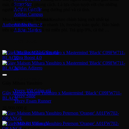
SuperStar
mái, đẳng cấp và phong cách. Là lựa chọn tuyệt vời cho những
Adidas Gazelle
người yêu thích thời trang đường phố và cá tính.
Adidas Campus
Giày bóng rổ Adidas
Mua Online Giày Mihara Yasuhiro chính hãng mới nhất tại
Adidas Dame 8
Authentic Shoes
– Giao nhanh 1h, freeship toàn quốc. Bảo hành
Adidas Harden
trên toàn hệ thống. Đổi trả miễn phí. Trả góp 0%, cà thẻ …
Ultra Boost
Ultra Boost 22
Ultra Boost 4.0
Giày chạy Adidas
Adidas Adizero
Adidas Yeezy
Giày Mihara Yasuhiro
Yeezy 350
Giày Maison Mihara Yasuhiro x Mastermind ‘Black’ C09FW711-
Yeezy Slide
BLACK
Yeezy Foam Runner
26,900,000
₫
Adidas NMD
NMD R1
Adidas Collab