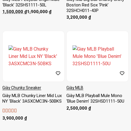
‘Black’ 32SHS1111-50L
Boston Red Sox ‘Pink’
32SHCH011-43P
Giá
Giá
1,500,000
₫
1,900,000
₫
gốc
hiện
3,200,000
₫
là:
tại
1,900,000 ₫.
là:
1,500,000 ₫.
Giày Chunky Sneaker
Giày MLB
Giày MLB Chunky Liner Mid Lux
Giày MLB Playball Mule Mono
NY ‘Black’ 3ASXCMC3N-50BKS
‘Blue Denim’ 32SHSD1111-50U
2,500,000
₫
Được xếp
3,900,000
₫
hạng
5
5 sao