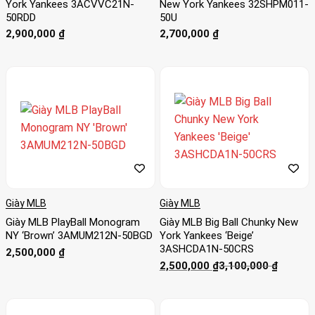
York Yankees 3ACVVC21N-
New York Yankees 32SHPM011-
50RDD
50U
2,900,000
₫
2,700,000
₫
Giày MLB
Giày MLB
Giày MLB PlayBall Monogram
Giày MLB Big Ball Chunky New
NY ‘Brown’ 3AMUM212N-50BGD
York Yankees ‘Beige’
3ASHCDA1N-50CRS
2,500,000
₫
Giá
Giá
2,500,000
₫
3,100,000
₫
gốc
hiện
là:
tại
3,100,000 ₫.
là:
2,500,000 ₫.