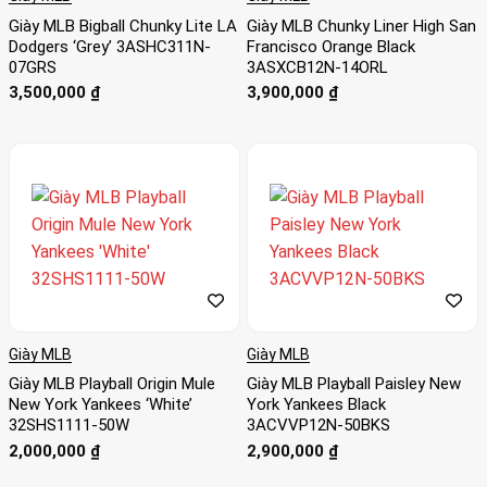
Giày MLB Bigball Chunky Lite LA
Giày MLB Chunky Liner High San
Dodgers ‘Grey’ 3ASHC311N-
Francisco Orange Black
07GRS
3ASXCB12N-14ORL
3,500,000
₫
3,900,000
₫
Giày MLB
Giày MLB
Giày MLB Playball Origin Mule
Giày MLB Playball Paisley New
New York Yankees ‘White’
York Yankees Black
32SHS1111-50W
3ACVVP12N-50BKS
2,000,000
₫
2,900,000
₫