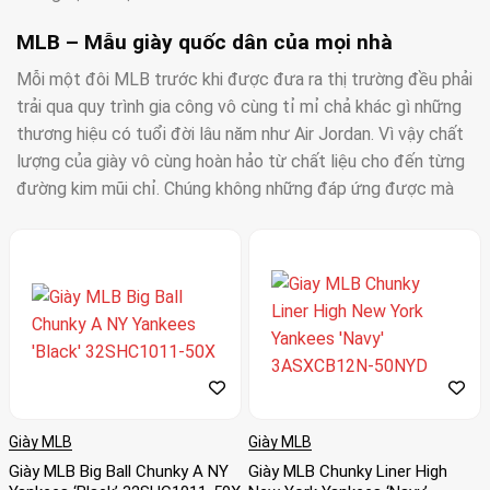
MLB – Mẫu giày quốc dân của mọi nhà
Mỗi một đôi MLB trước khi được đưa ra thị trường đều phải
trải qua quy trình gia công vô cùng tỉ mỉ chả khác gì những
thương hiệu có tuổi đời lâu năm như Air Jordan. Vì vậy chất
lượng của giày vô cùng hoàn hảo từ chất liệu cho đến từng
đường kim mũi chỉ. Chúng không những đáp ứng được mà
còn làm thỏa mãn nhu cầu của khách hàng khó tính nhất.
Giày MLB của nước nào?
MLB là từ viết tắt của Major League Baseball, là tổ chức
thể thao chuyên nghiệp của môn bóng chày. Đây cũng là tổ
chức lâu đời nhất trong bốn liên đoàn thể thao chuyên
nghiệp chính ở Hoa Kỳ và Canada. Major League Baseball có
30 đội bóng đến từ nhiều bang khác nhau của Mỹ và
Canada.
Giày MLB
Giày MLB
Giày MLB Big Ball Chunky A NY
Giày MLB Chunky Liner High
Trong đó có 1 đội đến từ Canada và 29 đội đến từ Mỹ