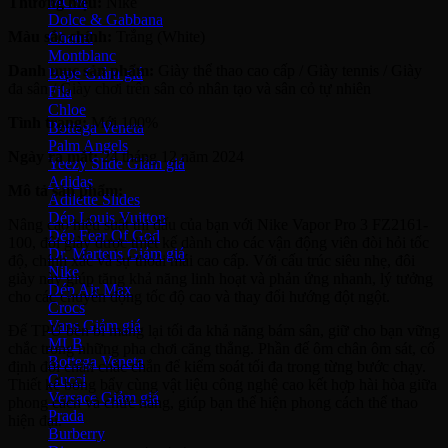
MCM
Thương hiệu:
Nike
Dolce & Gabbana
Màu sắc chính:
Trắng (White)
Chanel
Montblanc
Danh mục sản phẩm:
Giày thể thao cao cấp / Giày tennis / Giày
Bape
đa sân / Giày chơi trên sân cỏ nhân tạo và sân cỏ tự nhiên
Fila
Chloe
Tình trạng:
Mới 100%
Bottega Veneta
Palm Angels
Ngày ra mắt:
24 tháng 12 năm 2024
Yeezy Slide
Adidas
Mô tả sản phẩm:
Adilette Slides
Dép Louis Vuitton
Nâng cao hiệu suất thi đấu của bạn với Nike Vapor Pro 3 FZ2161-
Dép Fear Of God
100, đôi giày được thiết kế dành cho các vận động viên đòi hỏi tốc
Dr. Martens
độ, chính xác và sự thoải mái cao cấp. Với cấu trúc siêu nhẹ, đôi
Nike
giày này giúp tăng khả năng linh hoạt và phản ứng nhanh, lý tưởng
Dép Air Max
cho các chuyển động tốc độ cao và thay đổi hướng đột ngột.
Crocs
Vans
Đế TPU bền bỉ mang lại tối đa khả năng bám sân, giữ cho bạn vững
MLB
chắc trong những pha chơi căng thẳng. Phần đế ôm chân ôm sát, cố
Bottega Veneta
định đôi chân chắc chắn để kiểm soát tối đa trong từng bước chạy.
Gucci
Thiết kế bóng bẩy cùng vật liệu công nghệ cao kết hợp hài hòa giữa
Versace
phong cách và chức năng, giúp bạn thể hiện phong cách thể thao
Prada
hiện đại.
Burberry