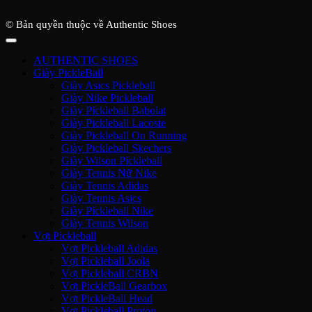
© Bản quyền thuộc về Authentic Shoes
AUTHENTIC SHOES
Giày PickleBall
Giày Asics Pickleball
Giày Nike Pickleball
Giày Pickleball Babolat
Giày Pickleball Lacoste
Giày Pickleball On Running
Giày Pickleball Skechers
Giày Wilson Pickleball
Giày Tennis Nữ Nike
Giày Tennis Adidas
Giày Tennis Asics
Giày Pickleball Nike
Giày Tennis Wilson
Vợt Pickleball
Vợt Pickleball Adidas
Vợt Pickleball Joola
Vợt Pickleball CRBN
Vợt PickleBall Gearbox
Vợt PickleBall Head
Vợt Pickleball Proton