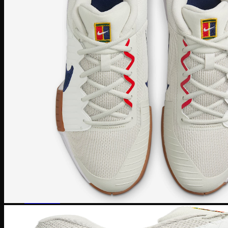
Puma Suede
Puma Speedcat
Giày Reebok
Reebok Club C 85
Reebok Instapump
Giày Asics
Gel Lyte 3
Gel 1090
Gel Kayano
Gel Nimbus
New Balance
NB 574
NB 530
NB 1906R
NB 2002R
Giày Converse