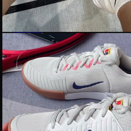
SuperStar
Adidas Gazelle
Adidas Campus
Giày bóng rổ Adidas
Adidas Dame 8
Adidas Harden
Ultra Boost
Ultra Boost 22
Ultra Boost 4.0
Giày chạy Adidas
Adidas Adizero
Adidas Yeezy
Yeezy 350
Yeezy Slide
Yeezy Foam Runner
Adidas NMD
NMD R1
Adidas Collab