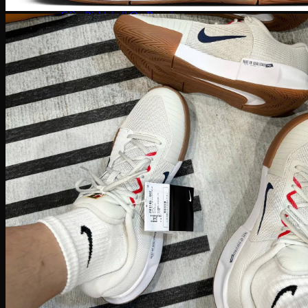
Giày Pickleball Lacoste
Giày Pickleball On Running
Giày Pickleball Skechers
Vợt Pickleball
Vợt Pickleball Adidas
Vợt Pickleball CRBN
Vợt PickleBall Gearbox
Vợt PickleBall Head
Vợt Pickleball Joola
Vợt Pickleball Proton
Vợt Pickleball Selkirk
Vợt Pickleball Six Zero
Vợt Pickleball Sypik
Giày
Giày Adidas
Giày Nike
Giày Jordan
Môn thể thao
Giày Retro Sneaker
Thương hiệu khác
Adidas Original
Adidas XLG
Adidas Samba