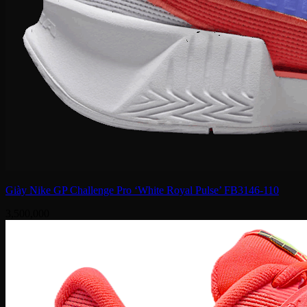
Giày Nike GP Challenge Pro ‘White Royal Pulse’ FB3146-110
3,500,000