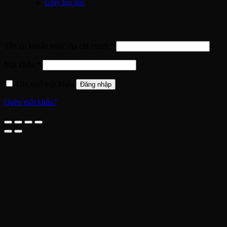
Giày leo núi
Đăng nhập
Bắt
Tên tài khoản hoặc địa chỉ email
*
buộc
Bắt
Mật khẩu
*
buộc
Ghi nhớ mật khẩu
Đăng nhập
Quên mật khẩu?