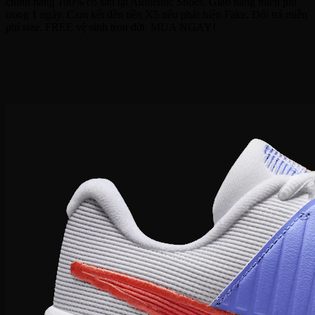
chính hãng 100% có sẵn tại Authentic Shoes. Giao hàng miễn phí
trong 1 ngày. Cam kết đền tiền X5 nếu phát hiện Fake. Đổi trả miễn
phí size. FREE vệ sinh trọn đời. MUA NGAY!
Sản phẩm nổi bật