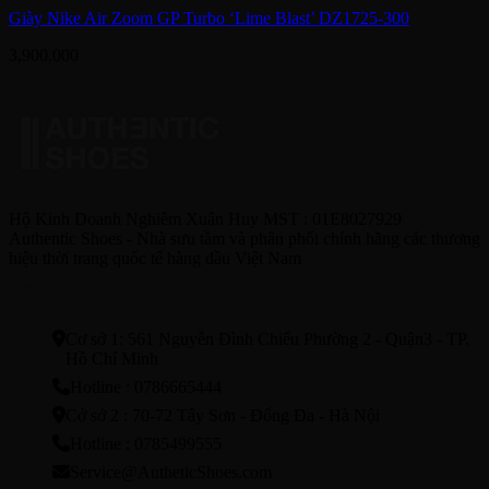
Giày Nike Air Zoom GP Turbo ‘Lime Blast’ DZ1725-300
3,900,000
Hộ Kinh Doanh Nghiêm Xuân Huy MST : 01E8027929
Authentic Shoes - Nhà sưu tầm và phân phối chính hãng các thương
hiệu thời trang quốc tế hàng đầu Việt Nam
HỆ THỐNG CỬA HÀNG
Cơ sở 1: 561 Nguyễn Đình Chiểu Phường 2 - Quận3 - TP.
Hồ Chí Minh
Hotline : 0786665444
Cở sở 2 : 70-72 Tây Sơn - Đống Đa - Hà Nội
Hotline : 0785499555
Service@AutheticShoes.com