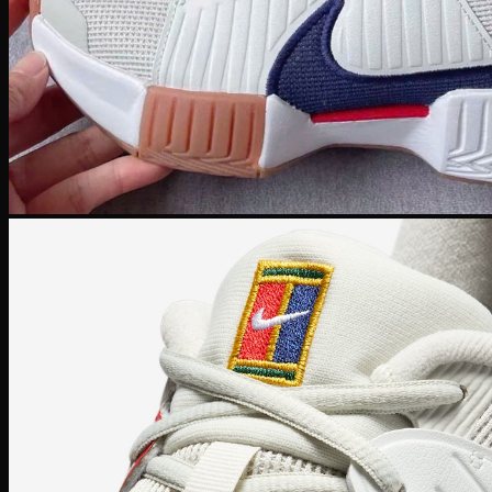
Human Race
Adidas Y-3
Nike Air Max
Air max 1
Air max 90
Air Max 97
Air max 270
Vapormax
Giày thời trang
Nike Dunk
SB Dunk
Nike Blazer
Nike Cortez
Giày bóng rổ Nike
Lebron 20
KD 15
PG 6