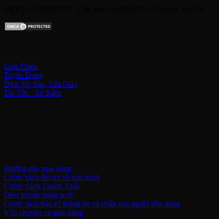
ĐKKD: 01E8027929 - Cấp ngày: 01/06/2019 - Nơi cấp: Hà Nội
Về chúng tôi
Giới Thiệu
Tuyển Dụng
Dịch Vụ Spa, Sửa Giày
Tin Tức - Sự Kiện
Kết nối với chúng tôi
Hỗ trợ khách hàng
Hướng dẫn mua hàng
Chính sách đổi trả và bảo hành
Chính Sách Thanh Toán
Điều khoản trang web
Chính sách bảo vệ thông tin cá nhân của người tiêu dùng
Vận chuyển và giao hàng