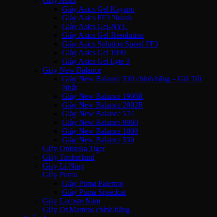
Giày Asics
Giày Asics Gel Kayano
Giày Asics FF3 Novak
Giày Asics Gel-NYC
Giày Asics Gel-Resolution
Giày Asics Solution Speed FF3
Giày Asics Gel 1090
Giày Asics Gel Lyte 3
Giày New Balance
Giày New Balance 530 chính hãng – Giá Tốt
Nhất
Giày New Balance 1906R
Giày New Balance 2002R
Giày New Balance 574
Giày New Balance 9060
Giày New Balance 1000
Giày New Balance 550
Giày Onitsuka Tiger
Giày Timberland
Giày Li-Ning
Giày Puma
Giày Puma Palermo
Giày Puma Speedcat
Giày Lacoste Nam
Giày Dr.Martens chính hãng