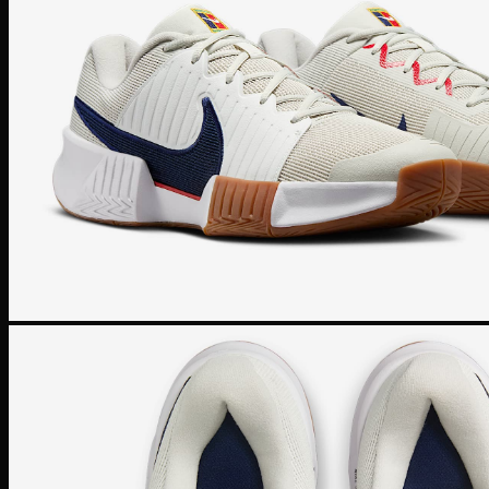
Giày bóng đá Nike
Giày bóng đá Adidas
Giày bóng đá Puma
Giày Golf
Giày Golf Nike
Giày Golf Adidas
Giày Training
Giày Tranining Nike
Giày Tranining Adidas
Giày Leo Núi
Giày leo núi adidas
Giày leo núi Nike
Giày Puma
Puma Palermo