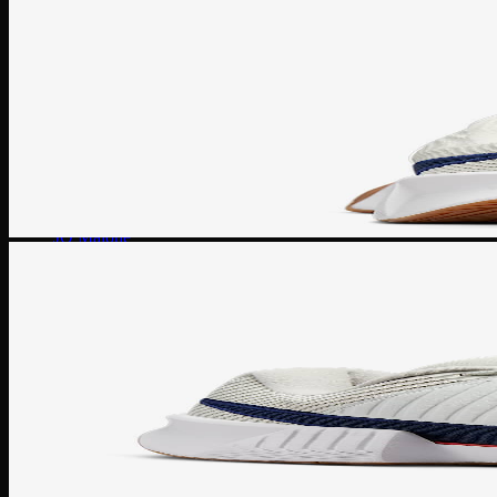
Thắt lưng
Vợt Joola
Vợt Sypik
Vợt Adidas
Vợt Hoead
Vợt CRBN
Vợt Proton
Vợt Gearbox
Vợt Selkirk
Prada
Bvlgari
JO Malone
DKNY
Louis Vuitton
Salvatore ferragamo
Kilian
Chanel
Dior
Lancome
Narciso
Tom Ford
Armani
Gucci
Kenzo
Miller Harris