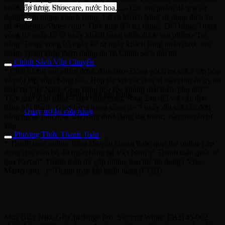
Tìm
khóa, ốp lưng, Shoecare, nước hoa,....- Các sản phẩm đã qua sử
kiếm:
dụng* Đối tượng khách hàng: Tất cả khách hàng sử dụng dịch vụ
tại Authentic-Shoes.com* Thời gian đổi trả hàng:- Đổi hàng: Trong
vòng 07 ngày kể từ ngày khách hàng nhận được sản phẩm.- Trả
Giỏ hàng
hàng: Trong vòng 03 ngày kể từ ngày khách hàng nhận được sản
phẩm.Tham khảo thêm thông tin tại Chính sách đổi trả.
Chính Sách Vận Chuyển
* Chất lượng sản phẩm được đảm bảo- Đóng gói tỉ mỉ với 2 lớp hộp
và một lớp xốp chống sốc- Hợp tác với các đơn vị vận chuyển uy tín
nhất tại Việt Nam- Giao hàng hỏa tốc không mất thêm phụ phí"*
Chưa có sản phẩm trong giỏ hàng.
Thời gian giao hàng- Giao hàng trong vòng 24h đối với các đơn
hàng nội thành- Giao hàng trong vòng 3 - 5 ngày đối với các đợn
Quay trở lại cửa hàng
hàng ngoại tỉnh hoặc đặt hàng dưới dạng đặt trước, vận chuyển từ
kho
Phương Thức Thanh Toán
* Thanh toán online: bằng chuyển khoản hoặc quẹt thẻ online ( áp
dụng cho toàn bộ 49 ngân hàng tại Việt Nam )* Thanh toán quốc tế
qua Paypal* Thanh toán trả góp online qua thẻ tín dụng ( Visa,
Mastercard...)* Thanh toán khi nhận hàng (COD)
Mô tả
Mua Giày Nike GP Challenge Pro ‘Summit White’ FB3145-002