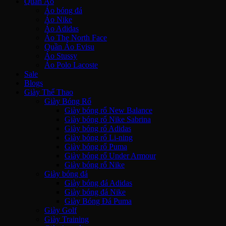
Quần Áo
Áo bóng đá
Áo Nike
Áo Adidas
Áo The North Face
Quần Áo Evisu
Áo Stussy
Áo Polo Lacoste
Sale
Blogs
Giày Thể Thao
Giày Bóng Rổ
Giày bóng rổ New Balance
Giày bóng rổ Nike Sabrina
Giày bóng rổ Adidas
Giày bóng rổ Li-ning
Giày bóng rổ Puma
Giày bóng rổ Under Armour
Giày bóng rổ Nike
Giày bóng đá
Giày bóng đá Adidas
Giày bóng đá Nike
Giày Bóng Đá Puma
Giày Golf
Giày Training