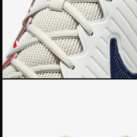
Zoom Freak
Why not Zero
Kyrie 8
Nike Kobe
NIke GT Cut 2
Giày Chạy
Pegasus 41
Nike Air Zoom
Nike Tempo
Nike Zoomx
Nike Air
Air Force 1
Air Force 1 Shadow nữ
Air Huarache
Air Uptempo
Giày Jordan 1
Giày Jordan 1 Low
Giày Jordan 1 Mid
Giày Jordan 1 High
Giày Jordan 1 High Zoom
Giày Jordan 2