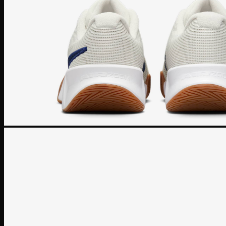
Giày Jordan 3
Giày Jordan 4
Giày Jordan 312
Giày bóng rổ
Giày bóng rổ Nike
Giày bóng rổ Puma
Giày bóng rổ Adidas
Giày bóng rổ Li-ning
Giày bóng rổ Under Armour
Giày Chạy
Giày chạy Nike
Giày chạy NB
Giày chạy Puma
Giày chạy Adidas
Giày Chạy Asics
Giày chạy Under Armour
Giày chạy Hoka
Giày chạy ON
Giày bóng đá