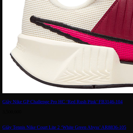
Giày Nike GP Challenge Pro HC ‘Red Rush Pink’ FB3146-104
3,500,000
Giày Tennis Nike Court Lite 2 ‘White Green Abyss’ AR8836-105