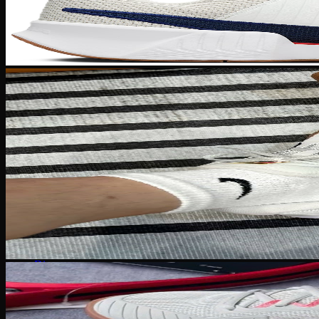
Converse 1970S
Converse Run Star
Onitsuka Tiger
Mexico 66
Serrano SL
Timberland
Travis Scott
Under Armour
Balenciaga
MLB
Dr. Martens
Hoka
Xvessel
Off-White
Saucony
Gucci
Bape
Dior
Golden Goose
Alexander McQueen
Rick Owens
Supreme