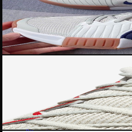
Nike Sacai
Fear of God
Lacoste
Louis Vuitton
Burberry
MCM
Saint Laurent
Givenchy
Prada
Coach
Christian Louboutin
Jimmy Choo
Mihara Yasuhiro
Nike Stussy
Fred Perry
Moncler
Versace
New Balance
Onitsuka Tiger
Phụ Kiện
PickleBall
Nước Hoa
Kinh mắt
Túi chính hãng
Dép