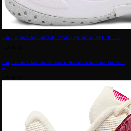
Giày Tennis Nike Court Lite 2 ‘White Aluminum’ AR8838-112
2,500,000
Giày Tennis Nike Court Air Zoom ‘Naomi Osaka Aqua’ DV4327-
411
4,900,000