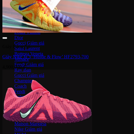
Serge Lutens
Maison Francis
Maison Margiela
Gentle Monster
Prada
Louis Vuitton
Dior
Gucci
Giày Bóng Rổ
Saint Laurent
Bottega Veneta
Giày Nike Ja 3 ‘Hustle & Flow’ HF2793-700
Versace
Fendi
4,900,000
₫
Ray Ban
Gucci
Champion
Coach
Fendi
Balenciaga
Adidas
Supreme
Celine
Louis Vuitton
Maison Margiela
Nike