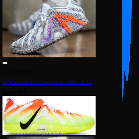
Giày Bóng Rổ
Giày Nike Ja 3 GS ‘Light Show’ IB4773-100
5,500,000
₫