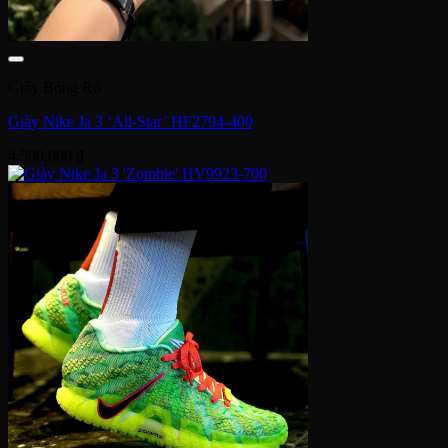
Giày Bóng Rổ
Giày Nike Ja 3 ‘All-Star’ HF2794-400
4,500,000
₫