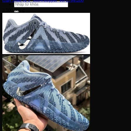
Giày Nike Ja 3 ‘Showstopper’ HF2794-200
Tìm
kiếm:
3,500,000
₫
Giỏ hàng
Chưa có sản phẩm trong giỏ hàng.
Quay trở lại cửa hàng