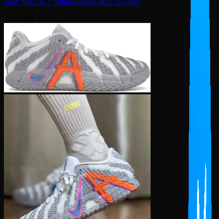
Giày Nike Ja 3 ‘Mink Brown’ HF2793-200
3,750,000
₫