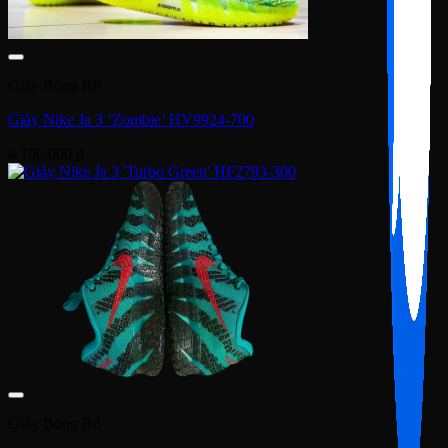
Giày Bóng Rổ
Giày Nike Ja 3 ‘Zombie’ HV9924-700
4,100,000
₫
Giày Bóng Rổ