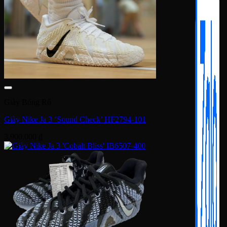
Giày Bóng Rổ
Giày Nike Ja 3 ‘Sound Check’ HF2794-101
3,900,000
₫