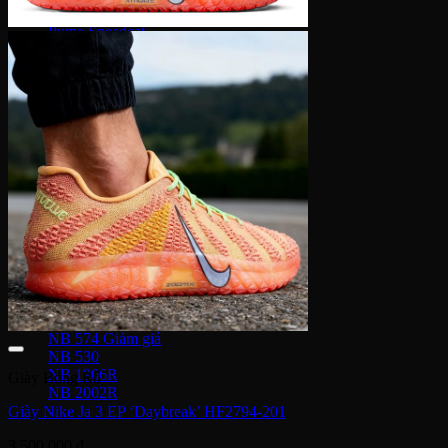
Puma Suede
Puma Speedcat
Giày Reebok
Reebok Club C 85
Reebok Instapump
Giày Asics
Gel Lyte 3
Gel 1090
Gel Kayano
Gel Nimbus
New Balance
NB 574
NB 530
NB 1906R
Giày Bóng Rổ
NB 2002R
Giày Nike Ja 3 EP ‘Daybreak’ HF2794-201
Giày Converse
3,500,000
₫