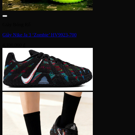
Giày Bóng Rổ
Giày Nike Ja 3 ‘Zombie’ HV9923-700
4,100,000
₫