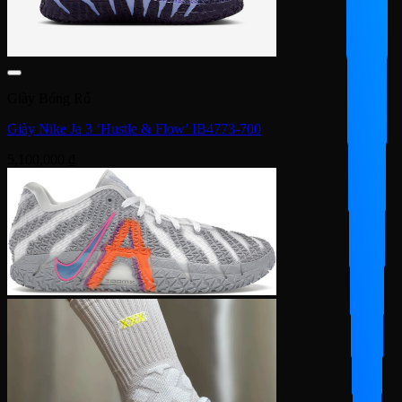
Giày Bóng Rổ
Giày Nike Ja 3 ‘Hustle & Flow’ IB4773-700
5,100,000
₫