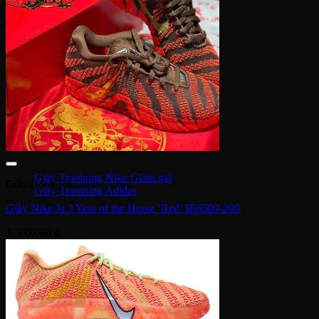
Giày bóng đá Nike
Giày bóng đá Adidas
Giày bóng đá Puma
Giày Golf
Giày Golf Nike
Giày Golf Adidas
Giày Training
Giày Tranining Nike
Giày Bóng Rổ
Giày Tranining Adidas
Giày Nike Ja 3 Year of the Horse ‘Red’ IB6509-200
Giày Leo Núi
3,500,000
₫
Giày leo núi adidas
Giày leo núi Nike
Giày Puma
Puma Palermo