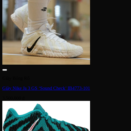
Giày Bóng Rổ
Giày Nike Ja 3 GS ‘Sound Check’ IB4773-101
3,500,000
₫