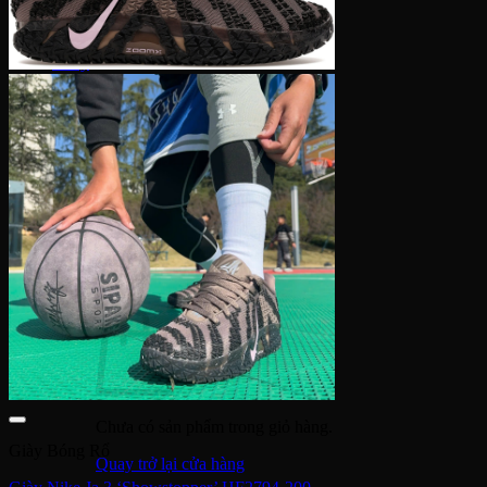
Dior
Gucci
Coach
Bally
Montblanc
Salvatore Ferragamo
Dolce & Gabbana
Fendi
Saint Laurent
Tom Ford
Tin Tức – Sự Kiện
Sale
Tìm
kiếm:
Chưa có sản phẩm trong giỏ hàng.
Giày Bóng Rổ
Quay trở lại cửa hàng