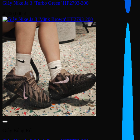
Giày Nike Ja 3 ‘Turbo Green’ HF2793-300
4,500,000
₫
Giày Bóng Rổ