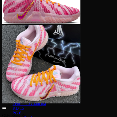
4,900,000 ₫
Human Race
đến
Adidas Y-3
5,900,000 ₫
Nike Air Max
Air max 1
Air max 90
Air Max 97
Air max 270
Vapormax
Giày thời trang
Nike Dunk
SB Dunk
Nike Blazer
Nike Cortez
Giày bóng rổ Nike
Lebron 20
KD 15
PG 6
Giày Bóng Rổ