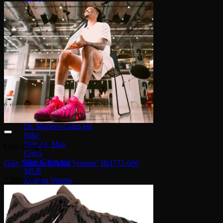
MCM
Dolce & Gabbana
Chanel
Montblanc
Bape
Fila
Chloe
Bottega Veneta
Palm Angels
Yeezy Slide
Adidas
Adilette Slides
Dép Louis Vuitton
Dép Fear Of God
Dr. Martens
Nike
Dép Air Max
Giày Bóng Rổ
Crocs
Vans
Giày Nike Ja 3 ‘Max Volume’ IB4773-600
MLB
7,900,000
₫
Bottega Veneta
Gucci
Versace
Prada
Burberry