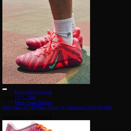
SuperStar
Adidas Gazelle
Adidas Campus
Giày bóng rổ Adidas
Adidas Dame 8
Adidas Harden
Ultra Boost
Ultra Boost 22
Ultra Boost 4.0
Giày chạy Adidas
Adidas Adizero
Adidas Yeezy
Yeezy 350
Yeezy Slide
Giày Bóng Rổ
Yeezy Foam Runner
Giày Nike Ja 3 EP Max ‘Price Of Admission’ HF2794-600
Adidas NMD
Khoảng
4,900,000
₫
–
5,900,000
₫
giá:
NMD R1
từ
Adidas Collab