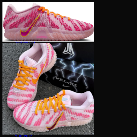
Converse 1970S
Converse Run Star
Onitsuka Tiger
Mexico 66
Serrano SL
Timberland
Travis Scott
Under Armour
Balenciaga
MLB
Dr. Martens
Hoka
Xvessel
Off-White
Saucony
Gucci
Bape
Dior
Golden Goose
Alexander McQueen
Rick Owens
Supreme