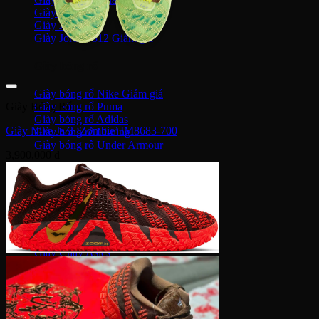
Giày Jordan 3
Giày Jordan 4
Giày Jordan 312
Giày bóng rổ
Giày bóng rổ Nike
Giày Bóng Rổ
Giày bóng rổ Puma
Giày bóng rổ Adidas
Giày Nike Ja 3 ‘Zombie’ IM8683-700
Giày bóng rổ Li-ning
Giày bóng rổ Under Armour
3,900,000
₫
Giày Chạy
Giày chạy Nike
Giày chạy NB
Giày chạy Puma
Giày chạy Adidas
Giày Chạy Asics
Giày chạy Under Armour
Giày chạy Hoka
Giày chạy ON
Giày bóng đá