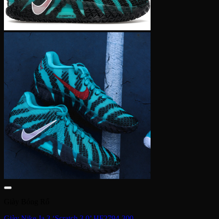
Giày Bóng Rổ
Giày Nike Ja 3 ‘Scratch 3.0’ HF2794-300