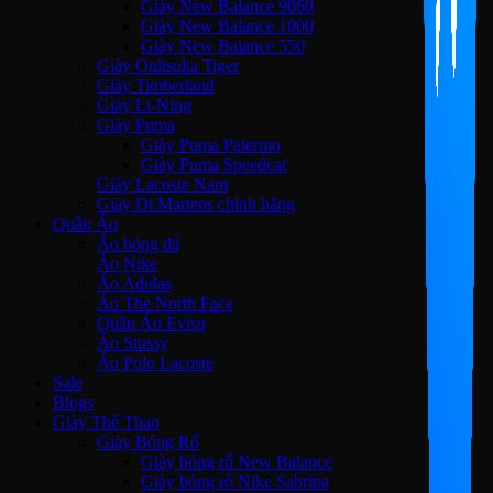
Giày New Balance 9060
Giày New Balance 1000
Giày New Balance 550
Giày Onitsuka Tiger
Giày Timberland
Giày Li-Ning
Giày Puma
Giày Puma Palermo
Giày Puma Speedcat
Giày Lacoste Nam
Giày Dr.Martens chính hãng
Quần Áo
Áo bóng đá
Áo Nike
Áo Adidas
Áo The North Face
Quần Áo Evisu
Áo Stussy
Áo Polo Lacoste
Sale
Blogs
Giày Thể Thao
Giày Bóng Rổ
Giày bóng rổ New Balance
Giày bóng rổ Nike Sabrina