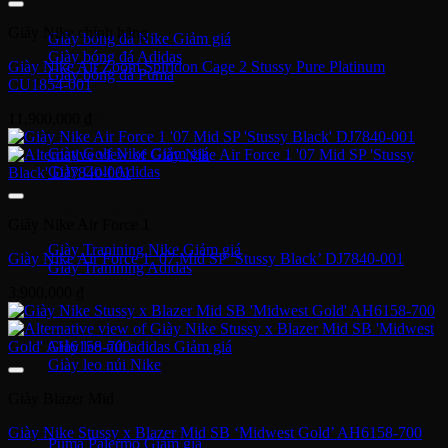
Giày Nike chính hãng
Giày bóng đá Nike
Giày bóng đá Adidas
Giày Nike Air Zoom Spiridon Cage 2 Stussy Pure Platinum
Giày bóng đá Puma
CU1854-001
Giày Golf
11,900,000
₫
Giày Golf Nike
Giày Golf Adidas
Giày Training
Giày Nike Air Force 1
Giày Tranining Nike
Giày Nike Air Force 1 ’07 Mid SP ‘Stussy Black’ DJ7840-001
Giày Tranining Adidas
3,900,000
₫
Giày Leo Núi
Giày leo núi adidas
Giày leo núi Nike
Giày Blazer Mid
Giày Puma
Giày Nike Stussy x Blazer Mid SB ‘Midwest Gold’ AH6158-700
Puma Palermo