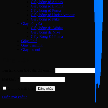
Giày bóng rổ Adidas
Giày bóng rổ Li-ning
Giày bóng rổ Puma
Giày bóng rổ Under Armour
Giày bóng rổ Nike
Giày bóng đá
Giày bóng đá Adidas
Giày bóng đá Nike
Giày Bóng Đá Puma
Giày Golf
Giày Training
Giày leo núi
Đăng nhập
Bắt
Tên tài khoản hoặc địa chỉ email
*
buộc
Bắt
Mật khẩu
*
buộc
Ghi nhớ mật khẩu
Đăng nhập
Quên mật khẩu?