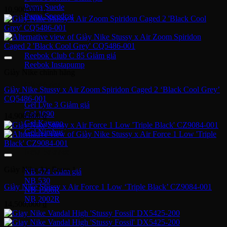
Puma Suede
10,900,000
₫
Puma Speedcat
Giày Reebok
Reebok Club C 85
Reebok Instapump
Giày Nike chính hãng
Giày Asics
Giày Nike Stussy x Air Zoom Spiridon Caged 2 ‘Black Cool Grey’
CQ5486-001
Gel Lyte 3
Gel 1090
14,900,000
₫
Gel Kayano
Gel Nimbus
New Balance
Giày Nike Air Force 1
NB 574
NB 530
Giày Nike Stussy x Air Force 1 Low ‘Triple Black’ CZ9084-001
NB 1906R
NB 2002R
14,500,000
₫
Giày Converse