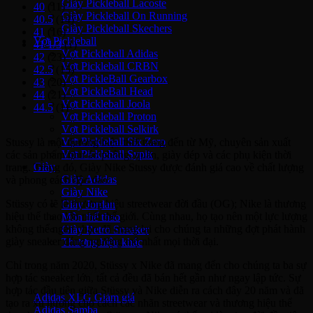
Giày Pickleball Lacoste
40
(11)
Giày Pickleball On Running
40.5
(14)
Giày Pickleball Skechers
41
(16)
Vợt Pickleball
41 1/3
(1)
Vợt Pickleball Adidas
42
(23)
Vợt Pickleball CRBN
42.5
(15)
Vợt PickleBall Gearbox
43
(20)
Vợt PickleBall Head
44
(21)
Vợt Pickleball Joola
44.5
(1)
Vợt Pickleball Proton
Vợt Pickleball Selkirk
Vợt Pickleball Six Zero
Stussy là một thương hiệu thời trang đến từ Mỹ, chuyên sản xuất
Vợt Pickleball Sypik
các sản phẩm như áo phông, quần, giày dép và các phụ kiện thời
Giày
trang. Trong đó, Giày Nike Stussy được đánh giá cao về chất lượng
Giày Adidas
và phong cách độc đáo.
Giày Nike
Stüssy có lẽ là thương hiệu streetwear đời đầu (OG); Nike là thương
Giày Jordan
hiệu thể thao lớn nhất thế giới. Cùng nhau, họ tạo nên một lực lượng
Môn thể thao
không thể ngăn chặn đã mang lại cho chúng ta những đợt phát hành
Giày Retro Sneaker
giày sneaker đáng ngưỡng mộ nhất mọi thời đại.
Thương hiệu khác
Chỉ trong năm 2020, Stüssy x Nike đã mang đến cho chúng ta ba sự
Adidas Original
hợp tác sneaker lớn, tất cả đều đã bán hết gần như ngay lập tức. Sự
hợp tác đầu tiên giữa Stüssy và Nike diễn ra cách đây 20 năm và đã
Adidas XLG
tạo ra xu hướng cho cách các nhãn streetwear và thương hiệu thể
Adidas Samba