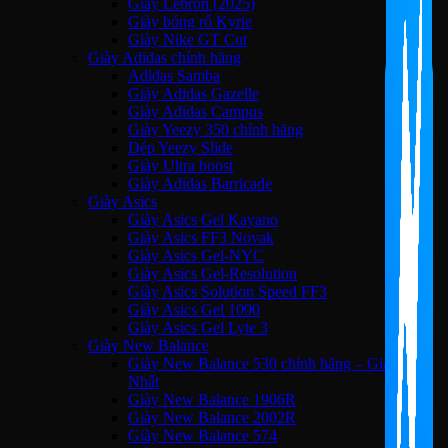
Giày Lebron (2025)
Giày bóng rổ Kyrie
Giày Nike GT Cut
Giày Adidas chính hãng
Adidas Samba
Giày Adidas Gazelle
Giày Adidas Campus
Giày Yeezy 350 chính hãng
Dép Yeezy Slide
Giày Ultra boost
Giày Adidas Barricade
Giày Asics
Giày Asics Gel Kayano
Giày Asics FF3 Novak
Giày Asics Gel-NYC
Giày Asics Gel-Resolution
Giày Asics Solution Speed FF3
Giày Asics Gel 1090
Giày Asics Gel Lyte 3
Giày New Balance
Giày New Balance 530 chính hãng – Giá Tốt
Nhất
Giày New Balance 1906R
Giày New Balance 2002R
Giày New Balance 574