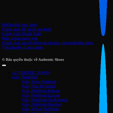
Hỗ trợ khách hàng
Hướng dẫn mua hàng
Chính sách đổi trả và bảo hành
Chính Sách Thanh Toán
Điều khoản trang web
Chính sách bảo vệ thông tin cá nhân của người tiêu dùng
Vận chuyển và giao hàng
© Bản quyền thuộc về Authentic Shoes
AUTHENTIC SHOES
Giày PickleBall
Giày Asics Pickleball
Giày Nike Pickleball
Giày Pickleball Babolat
Giày Pickleball Lacoste
Giày Pickleball On Running
Giày Pickleball Skechers
Giày Wilson Pickleball