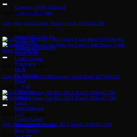
Converse 1970S
Converse Run Star
Giày Nike chính hãng
Giày Nike Vandal High ‘Stussy Fossil’ DX5425-200
Onitsuka Tiger
5,500,000
₫
Mexico 66
Serrano SL
Timberland
Travis Scott
Under Armour
Balenciaga
Giày Nike Air Force 1
MLB
Dr. Martens
Giày Nike Air Force 1 Mid Stussy ‘Light Bone’ DJ7840-002
Hoka
Xvessel
5,100,000
₫
Off-White
Saucony
Gucci
Bape
Dior
Giày Nike chính hãng
Golden Goose
Giày Nike x Stussy Air Max 2013 ‘Fossil’ DM6447-200
Alexander McQueen
Rick Owens
8,500,000
₫
Supreme