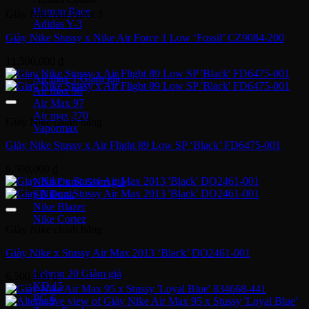
Human Race
Giày Nike Air Force 1
Adidas Y-3
Giày Nike Stussy x Nike Air Force 1 Low ‘Fossil’ CZ9084-200
Nike Air Max
11,500,000
₫
Air max 1
Air max 90
Air Max 97
Air max 270
Giày Nike chính hãng
Vapormax
Giày Nike Stussy x Air Flight 89 Low SP ‘Black’ FD6475-001
Giày thời trang
6,500,000
₫
Nike Dunk
SB Dunk
Nike Blazer
Nike Cortez
Giày Nike chính hãng
Giày bóng rổ Nike
Giày Nike x Stussy Air Max 2013 ‘Black’ DO2461-001
Lebron 20
6,500,000
₫
KD 15
PG 6