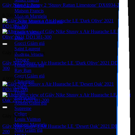
Giày Nike Air Penny 2 ‘Stussy Rattan Limestone’ DX6934-200
Serge Lutens
Maison Francis
8,500,000
₫
Maison Margiela
Gentle Monster
Prada
Louis Vuitton
Dior
Gucci
Saint Laurent
Giày Nike chính hãng
Bottega Veneta
Versace
Giày Nike Stussy x Air Huarache LE ‘Dark Olive’ 2021 DD1381-
Fendi
300
Ray Ban
Gucci
4,900,000
₫
Champion
Coach
Fendi
Balenciaga
Adidas
Supreme
Celine
Giày Nike Air
Louis Vuitton
Maison Margiela
Giày Nike Stussy x Air Huarache LE ‘Desert Oak’ 2021 DD1381-
Nike
200