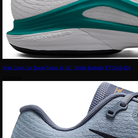
Nike Court Air Zoom Vapor 12 HC ‘White Radiant’ FV5552-104
4,500,000