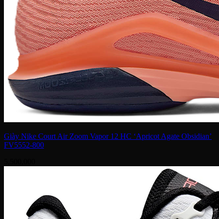
Giày Nike Court Air Zoom Vapor 12 HC ‘Apricot Agate Obsidian’
FV5552-800
5,500,000