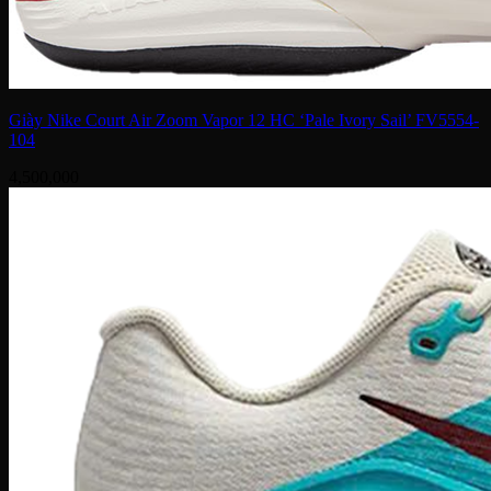
Giày Nike Court Air Zoom Vapor 12 HC ‘Pale Ivory Sail’ FV5554-
104
4,500,000