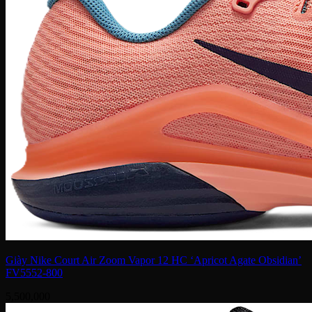
Giày Nike Court Air Zoom Vapor 12 HC ‘Apricot Agate Obsidian’
FV5552-800
5,500,000