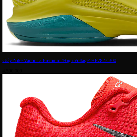
Giày Nike Vapor 12 Premium ‘High Voltage’ HF7827-300
4,500,000