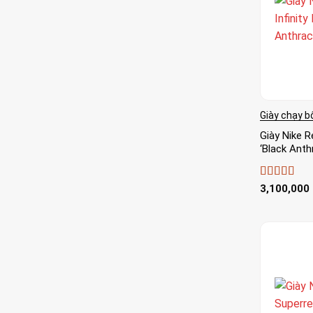
Giày chạy b
Giày Nike R
‘Black Anth
Được xếp
3,100,000
hạng
5
5 sa