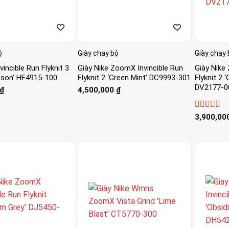
ộ
Giày chạy bộ
Giày chạy 
vincible Run Flyknit 3
Giày Nike ZoomX Invincible Run
Giày Nike
imson’ HF4915-100
Flyknit 2 ‘Green Mint’ DC9993-301
Flyknit 2 
DV2177-0
₫
4,500,000
₫
Được xếp
3,900,00
hạng
5
5 s