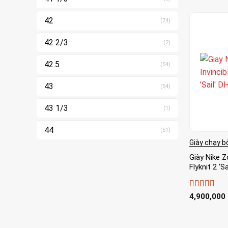
42
(74)
42 2/3
(2)
42.5
(54)
43
(54)
43 1/3
(1)
44
(51)
Giày chạy b
Giày Nike Z
Flyknit 2 ‘
Được xếp
4,900,000
hạng
5
5 sa