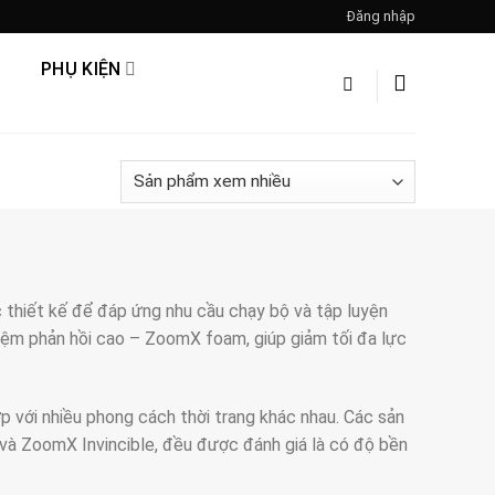
Đăng nhập
PHỤ KIỆN
thiết kế để đáp ứng nhu cầu chạy bộ và tập luyện
ệm phản hồi cao – ZoomX foam, giúp giảm tối đa lực
 với nhiều phong cách thời trang khác nhau. Các sản
 ZoomX Invincible, đều được đánh giá là có độ bền