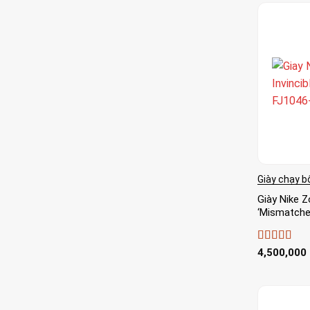
Giày chạy b
Giày Nike Z
‘Mismatche
Được xếp
4,500,000
hạng
4
5
sao