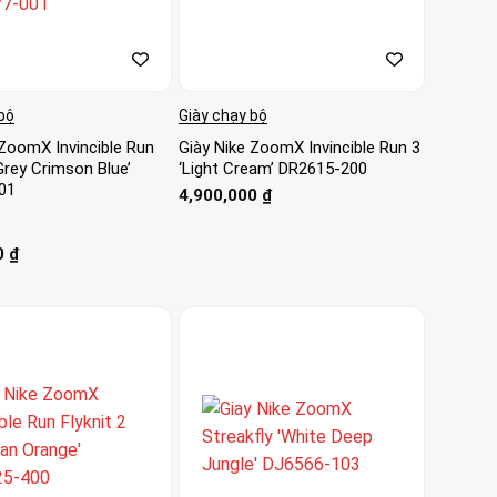
bộ
Giày chạy bộ
 ZoomX Invincible Run
Giày Nike ZoomX Invincible Run 3
‘Grey Crimson Blue’
‘Light Cream’ DR2615-200
01
4,900,000
₫
0
₫
ao