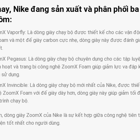
nay, Nike đang sản xuất và phân phối b
ồm:
X Vaporfly: Là dòng giày chạy bộ được thiết kế cho các vận độ
m và một đế giày carbon cực nhẹ, dòng giày này được đánh giá
t.
X Pegasus: Là dòng giày chạy bộ chuyên dụng cho các tập luyện
nh hoạt và trang bị công nghệ ZoomX Foam giúp giảm lực va đập kh
 sử dụng.
X Invincible: Là dòng giày chạy bộ mới nhất của Nike, được thiết
 ZoomX Foam với đế giày dày hơn, dòng giày này giúp giảm tối đa
trình chạy bộ.
, dòng giày ZoomX của Nike là sự kết hợp giữa công nghệ tiên tiế
yện tốt nhất cho người dùng.