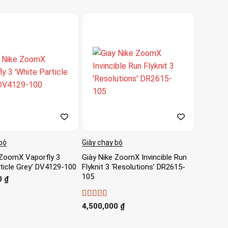
bộ
Giày chạy bộ
 ZoomX Vaporfly 3
Giày Nike ZoomX Invincible Run
rticle Grey’ DV4129-100
Flyknit 3 ‘Resolutions’ DR2615-
105
0
₫
Được xếp
4,500,000
₫
hạng
4
5
sao