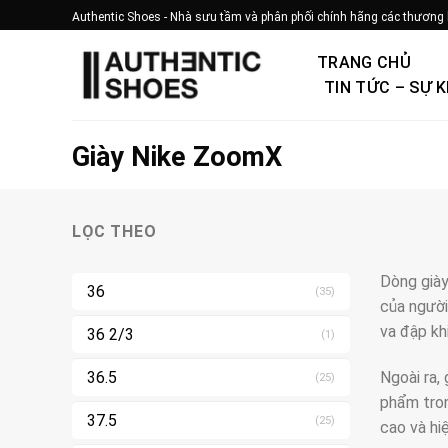
Bỏ
Authentic Shoes - Nhà sưu tầm và phân phối chính hãng các thương 
qua
nội
TRANG CHỦ
dung
TIN TỨC – SỰ K
Giày Nike ZoomX
LỌC THEO
Dòng giày
36
(35)
của người
va đập kh
36 2/3
(1)
Ngoài ra,
36.5
(25)
phẩm tro
37.5
(25)
cao và hiệ