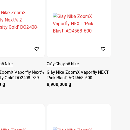
bộ Nike
Giày Chạy bộ Nike
 ZoomX Vaporfly Next%
Giày Nike ZoomX Vaporfly NEXT
ity Gold’ DO2408-739
‘Pink Blast’ AO4568-600
0
₫
8,900,000
₫