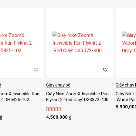
ộ
Giày chạy bộ
Giày chạy 
oomX Invincible Run
Giày Nike ZoomX Invincible Run
Giày Nike
Sail’ DH5425-102
Flyknit 2 ‘Red Clay’ DX3372-400
‘White Pa
5,900,00
Được xếp
₫
4,500,000
₫
o
hạng
4
5
sao