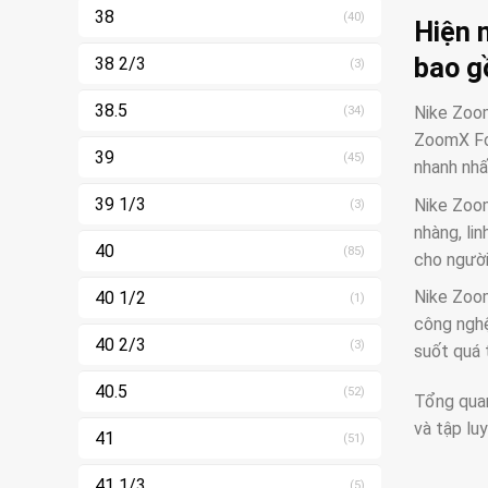
38
(40)
Hiện 
bao g
38 2/3
(3)
38.5
Nike Zoom
(34)
ZoomX Foa
39
(45)
nhanh nhấ
39 1/3
Nike Zoom
(3)
nhàng, li
40
(85)
cho người
Nike Zoom
40 1/2
(1)
công nghệ
40 2/3
(3)
suốt quá 
40.5
(52)
Tổng quan
và tập lu
41
(51)
41 1/3
(5)