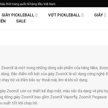
hiệu thời trang quốc tế hàng đầu Việt Nam
GIÀY PICKLEBALL
VỢT PICKLEBALL
GIÀY
IỆN
SALE
 ZoomX là một trong những dòng sản phẩm của hãng Nike, được 
 dùng. Đặc điểm nổi bật của giày ZoomX là sử dụng công nghệ đ
i chạy bộ và đảm bảo sự thoải mái, êm ái khi sử dụng.
 giày ZoomX còn có thiết kế đẹp mắt, màu sắc đa dạng và phù hợp
ng dòng giày ZoomX bao gồm ZoomX Vaporfly, ZoomX Pegasus và
u suất tốt khi chạy bộ.