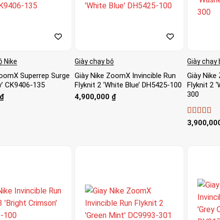
ộ Nike
Giày chạy bộ
Giày chạy 
ZoomX Superrep Surge
Giày Nike ZoomX Invincible Run
Giày Nike
w’ CK9406-135
Flyknit 2 ‘White Blue’ DH5425-100
Flyknit 2
300
₫
4,900,000
₫
Được xếp
3,900,00
hạng
5
5 s