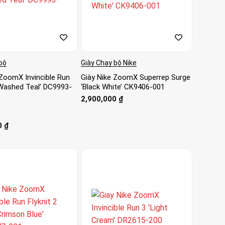
bộ
Giày Chạy bộ Nike
 ZoomX Invincible Run
Giày Nike ZoomX Superrep Surge
 ‘Washed Teal’ DC9993-
‘Black White’ CK9406-001
2,900,000
₫
0
₫
ao