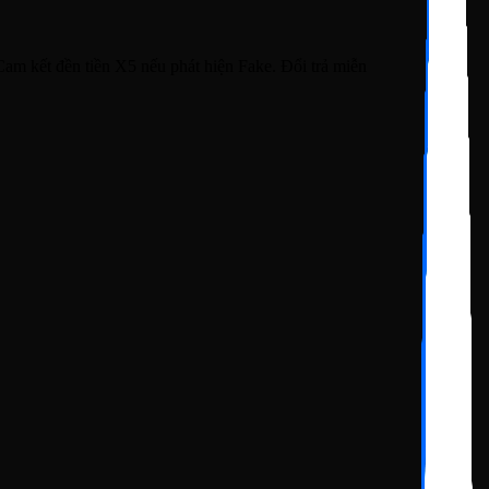
m kết đền tiền X5 nếu phát hiện Fake. Đổi trả miễn