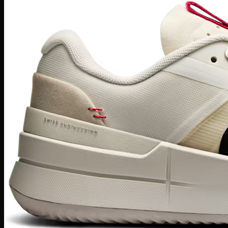
Zoom Freak
Why not Zero
Kyrie 8
Nike Kobe
NIke GT Cut 2
Giày Chạy
Pegasus 41
Nike Air Zoom
Nike Tempo
Nike Zoomx
Nike Air
Air Force 1
Air Force 1 Shadow nữ
Air Huarache
Air Uptempo
Giày Jordan 1
Giày Jordan 1 Low
Giày Jordan 1 Mid
Giày Jordan 1 High
Giày Jordan 1 High Zoom