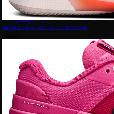
Giày bóng đá
Giày bóng đá Nike
Giày bóng đá Adidas
Giày bóng đá Puma
Giày On The Roger Pro ‘Fire Heren’ 3MF30103606
Giày Golf
5,100,000
Giày Golf Nike
Giày Golf Adidas
Giày Training
Giày Tranining Nike
Giày Tranining Adidas
Giày Leo Núi
Giày leo núi adidas
Giày leo núi Nike
Giày Puma