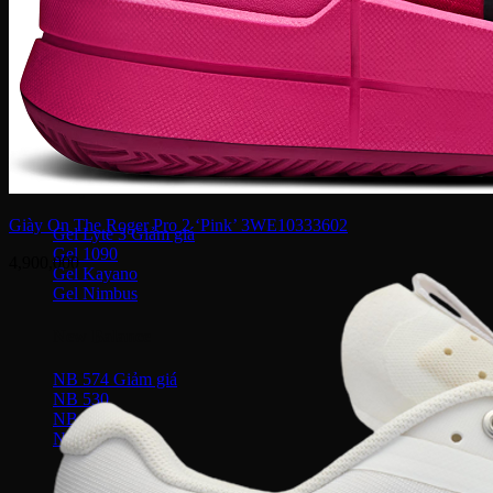
Puma Palermo
Puma Suede
Puma Speedcat
Giày Reebok
Reebok Club C 85
Reebok Instapump
Giày Asics
Giày On The Roger Pro 2 ‘Pink’ 3WE10333602
Gel Lyte 3
Gel 1090
4,900,000
Gel Kayano
Gel Nimbus
New Balance
NB 574
NB 530
NB 1906R
NB 2002R
Giày Converse