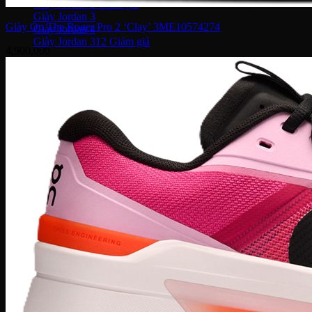
Giày Jordan 2
Giày Jordan 3
Giày On The Roger Pro 2 ‘Clay’ 3ME10574274
Giày Jordan 4
Giày Jordan 312
4,900,000
Giày bóng rổ
Giày bóng rổ Nike
Giày bóng rổ Puma
Giày bóng rổ Adidas
Giày bóng rổ Li-ning
Giày bóng rổ Under Armour
Giày Chạy
Giày chạy Nike
Giày chạy NB
Giày chạy Puma
Giày chạy Adidas
Giày Chạy Asics
Giày chạy Under Armour
Giày chạy Hoka
Giày chạy ON