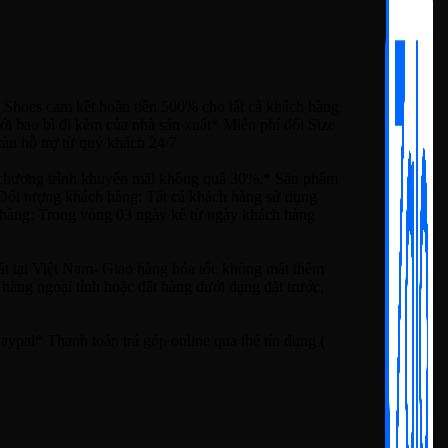
 Shoes cam kết hoàn tiền 500% cho tất cả khách hàng
i bao bì đi kèm của nhà sản xuất* Miễn phí đổi Size
ầu hỗ trợ từ quý khách 24/7
ương trình khuyến mãi không quá 30%.* Sản phẩm
* Đối tượng khách hàng: Tất cả khách hàng sử dụng
ả hàng: Trong vòng 03 ngày kể từ ngày khách hàng
ất tại Việt Nam- Giao hàng hỏa tốc không mất thêm
hàng ngoại tỉnh hoặc đặt hàng dưới dạng đặt trước,
ypal* Thanh toán trả góp online qua thẻ tín dụng (