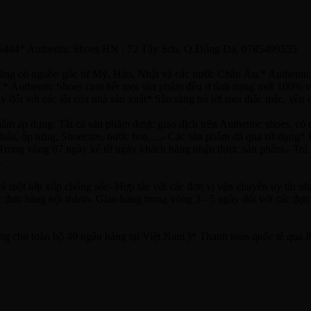
65444* Authentic Shoes HN : 72 Tây Sơn, Q.Đống Đa, 0785499555
hãng có nguồn gốc từ Mỹ, Hàn, Nhật và các nước Châu Âu.* Authentic
* Authentic Shoes cam hết mọi sản phẩm đều ở tình trạng mới 100% vớ
ối với các lỗi của nhà sản xuất* Sẵn sàng trả lời mọi thắc mắc, yêu c
: Tất cả sản phẩm được giao dịch trên Authentic shoes, có ch
 khóa, ốp lưng, Shoecare, nước hoa,....- Các sản phẩm đã qua sử dụng
g: Trong vòng 07 ngày kể từ ngày khách hàng nhận được sản phẩm.- Tr
.
à một lớp xốp chống sốc- Hợp tác với các đơn vị vận chuyển uy tín nh
 đơn hàng nội thành- Giao hàng trong vòng 3 - 5 ngày đối với các đợn 
ng cho toàn bộ 49 ngân hàng tại Việt Nam )* Thanh toán quốc tế qua Pa