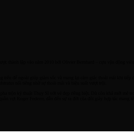
 được thành lập vào năm 2010 bởi Olivier Bernhard – cựu vận động viê
trên đế ngoài giúp giảm sốc và mang lại cảm giác thoải mái khi tiếp đ
ratus nổi tiếng nhờ sự thoải mái và hiệu suất vượt trội.
 pha trộn kỹ thuật Thụy Sĩ với vẻ đẹp riêng biệt. Dù còn khá mới mẻ t
 quần vợt Roger Federer, dẫn đến sự ra đời của đôi giày hợp tác mang 