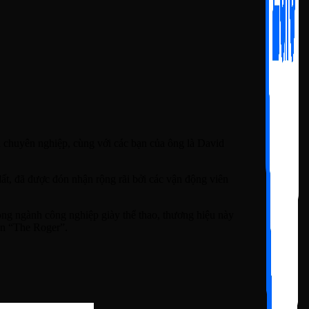
n chuyên nghiệp, cùng với các bạn của ông là David
ất, đã được đón nhận rộng rãi bởi các vận động viên
rong ngành công nghiệp giày thể thao, thương hiệu này
tên “The Roger”.