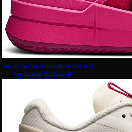
Giày bóng đá Nike
Giày bóng đá Adidas
Giày bóng đá Puma
Giày Golf
Giày Golf Nike
Giày Golf Adidas
Giày Training
Giày On The Roger Pro 2 ‘Pink’ 3WE10333602
Giày Tranining Nike
4,900,000
Giày Tranining Adidas
Giày Leo Núi
Giày leo núi adidas
Giày leo núi Nike
Giày Puma
Puma Palermo