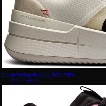
Puma Suede
Puma Speedcat
Giày Reebok
Reebok Club C 85
Reebok Instapump
Giày Asics
Gel Lyte 3
Gel 1090
Gel Kayano
Gel Nimbus
New Balance
Giày On The Roger Pro 2 ‘Clay’ 3ME10574274
NB 574
4,900,000
NB 530
NB 1906R
NB 2002R
Giày Converse