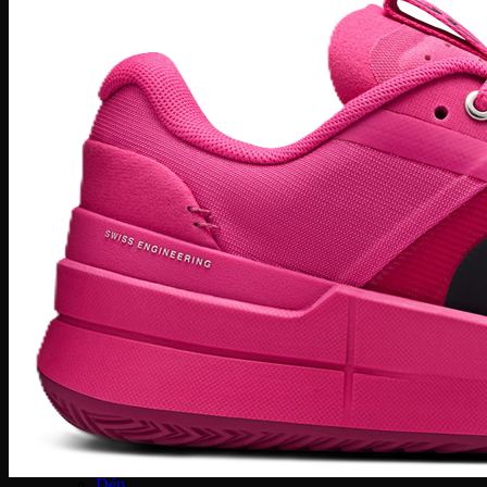
Nike Sacai
Fear of God
Lacoste
Louis Vuitton
Burberry
MCM
Saint Laurent
Givenchy
Prada
Coach
Christian Louboutin
Jimmy Choo
Mihara Yasuhiro
Nike Stussy
Fred Perry
Moncler
Versace
New Balance
Onitsuka Tiger
Phụ Kiện
PickleBall
Nước Hoa
Kinh mắt
Túi chính hãng
Dép