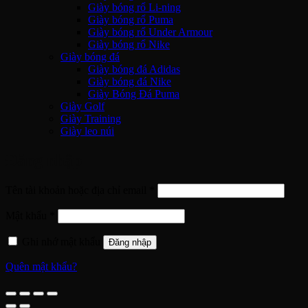
Giày bóng rổ Li-ning
Giày bóng rổ Puma
Giày bóng rổ Under Armour
Giày bóng rổ Nike
Giày bóng đá
Giày bóng đá Adidas
Giày bóng đá Nike
Giày Bóng Đá Puma
Giày Golf
Giày Training
Giày leo núi
Đăng nhập
Bắt
Tên tài khoản hoặc địa chỉ email
*
buộc
Bắt
Mật khẩu
*
buộc
Ghi nhớ mật khẩu
Đăng nhập
Quên mật khẩu?