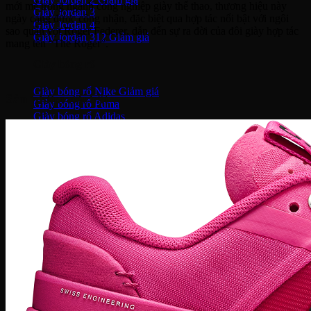
mới mẻ trong ngành công nghiệp giày thể thao, thương hiệu này
Giày Jordan 3
ngày càng được công nhận, đặc biệt qua hợp tác nổi bật với ngôi
Giày Jordan 4
sao quần vợt Roger Federer, dẫn đến sự ra đời của đôi giày hợp tác
Giày Jordan 312
mang tên “The Roger”.
Giày bóng rổ
Giày bóng rổ Nike
Sản phẩm nổi bật
Giày bóng rổ Puma
Giày bóng rổ Adidas
Giày bóng rổ Li-ning
Giày bóng rổ Under Armour
Giày Chạy
Giày chạy Nike
Giày chạy NB
Giày chạy Puma
Giày chạy Adidas
Giày Chạy Asics
Giày chạy Under Armour
Giày chạy Hoka
Giày chạy ON
Giày bóng đá