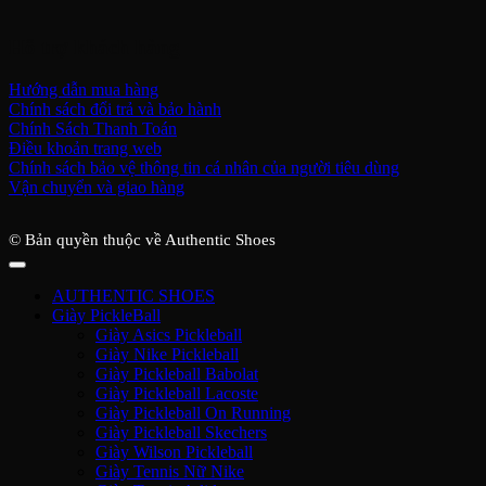
Hỗ trợ khách hàng
Hướng dẫn mua hàng
Chính sách đổi trả và bảo hành
Chính Sách Thanh Toán
Điều khoản trang web
Chính sách bảo vệ thông tin cá nhân của người tiêu dùng
Vận chuyển và giao hàng
© Bản quyền thuộc về Authentic Shoes
AUTHENTIC SHOES
Giày PickleBall
Giày Asics Pickleball
Giày Nike Pickleball
Giày Pickleball Babolat
Giày Pickleball Lacoste
Giày Pickleball On Running
Giày Pickleball Skechers
Giày Wilson Pickleball
Giày Tennis Nữ Nike