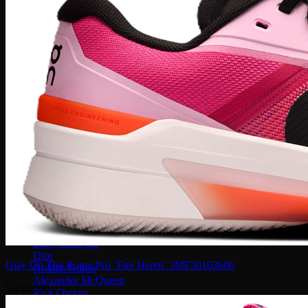
Converse 1970S
Converse Run Star
Onitsuka Tiger
Mexico 66
Serrano SL
Timberland
Travis Scott
Under Armour
Balenciaga
MLB
Dr. Martens
Hoka
Xvessel
Off-White
Saucony
Gucci
Bape
Dior
Giày On The Roger Pro ‘Fire Heren’ 3MF30103606
Golden Goose
Alexander McQueen
5,100,000
Rick Owens
Supreme