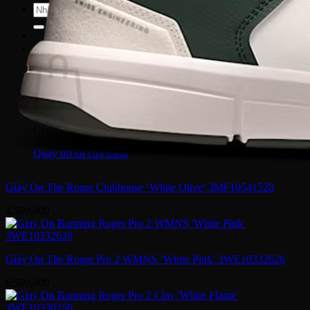
Tìm
kiếm:
Giỏ hàng
Chưa có sản phẩm trong giỏ hàng.
Quay trở lại cửa hàng
Giày On The Roger Clubhouse ‘White Olive’ 3MF10541528
4,500,000
Giày On The Roger Pro 2 WMNS ‘White Pink’ 3WE10332626
6,500,000