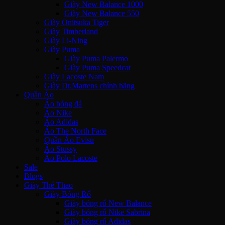
Giày New Balance 1000
Giày New Balance 550
Giày Onitsuka Tiger
Giày Timberland
Giày Li-Ning
Giày Puma
Giày Puma Palermo
Giày Puma Speedcat
Giày Lacoste Nam
Giày Dr.Martens chính hãng
Quần Áo
Áo bóng đá
Áo Nike
Áo Adidas
Áo The North Face
Quần Áo Evisu
Áo Stussy
Áo Polo Lacoste
Sale
Blogs
Giày Thể Thao
Giày Bóng Rổ
Giày bóng rổ New Balance
Giày bóng rổ Nike Sabrina
Giày bóng rổ Adidas