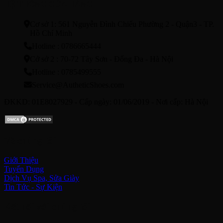
HỆ THỐNG CỬA HÀNG
Cơ sở 1: 561 Nguyễn Đình Chiểu Phường 2 - Quận3 - TP.
Hồ Chí Minh
Hotline : 0786665444
Cở sở 2 : 70-72 Tây Sơn - Đống Đa - Hà Nội
Hotline : 0785499555
Service@AutheticShoes.com
ĐKKD: 01E8027929 - Cấp ngày: 01/06/2019 - Nơi cấp: Hà Nội
Về chúng tôi
Giới Thiệu
Tuyển Dụng
Dịch Vụ Spa, Sửa Giày
Tin Tức - Sự Kiện
Kết nối với chúng tôi