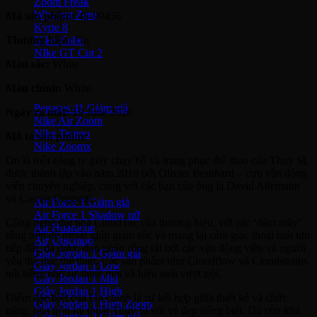
Zoom Freak
Why not Zero
Mã sản phẩm:
48-99456
Kyrie 8
Nike Kobe
Thương hiệu:
On
NIke GT Cut 2
Màu sắc:
White
Giày Chạy
Màu chính:
White
Pegasus 41
Ngày ra mắt:
19 June 2020
Nike Air Zoom
Nike Tempo
Mô tả sản phẩm:
Nike Zoomx
On là một công ty giày chạy bộ và trang phục thể thao của Thụy Sĩ,
được thành lập vào năm 2010 bởi Olivier Bernhard – cựu vận động
Nike Air
viên chuyên nghiệp, cùng với các bạn của ông là David Allemann
và Caspar Coppetti.
Air Force 1
Air Force 1 Shadow nữ
Công nghệ đột phá CloudTec của thương hiệu, với các ‘đám mây’
Air Huarache
rỗng trên đế ngoài giúp giảm sốc và mang lại cảm giác thoải mái khi
Air Uptempo
tiếp đất, đã được đón nhận rộng rãi bởi các vận động viên và người
Giày Jordan 1
yêu thể dục thể thao. Các sản phẩm như Cloudflow và Cloudstratus
Giày Jordan 1 Low
nổi tiếng nhờ sự thoải mái và hiệu suất vượt trội.
Giày Jordan 1 Mid
Giày Jordan 1 High
Điểm đặc biệt của On chính là sự kết hợp giữa thiết kế và chức
Giày Jordan 1 High Zoom
năng, pha trộn kỹ thuật Thụy Sĩ với vẻ đẹp riêng biệt. Dù còn khá
Giày Jordan 2