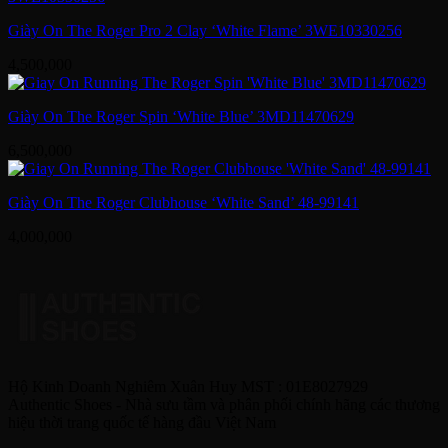
Giày On The Roger Pro 2 Clay ‘White Flame’ 3WE10330256
4,500,000
Giày On The Roger Spin ‘White Blue’ 3MD11470629
6,500,000
Giày On The Roger Clubhouse ‘White Sand’ 48-99141
4,000,000
Hộ Kinh Doanh Nghiêm Xuân Huy MST : 01E8027929
Authentic Shoes - Nhà sưu tầm và phân phối chính hãng các thương
hiệu thời trang quốc tế hàng đầu Việt Nam