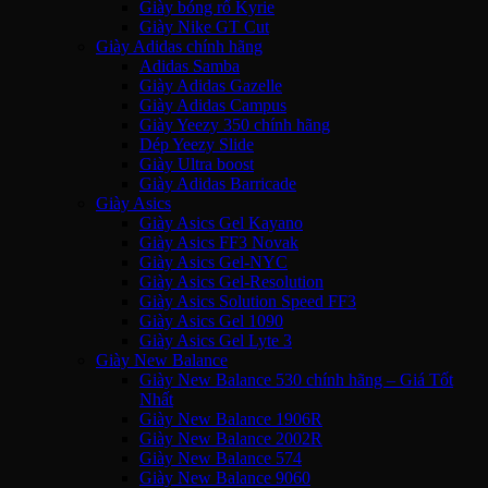
Giày bóng rổ Kyrie
Giày Nike GT Cut
Giày Adidas chính hãng
Adidas Samba
Giày Adidas Gazelle
Giày Adidas Campus
Giày Yeezy 350 chính hãng
Dép Yeezy Slide
Giày Ultra boost
Giày Adidas Barricade
Giày Asics
Giày Asics Gel Kayano
Giày Asics FF3 Novak
Giày Asics Gel-NYC
Giày Asics Gel-Resolution
Giày Asics Solution Speed FF3
Giày Asics Gel 1090
Giày Asics Gel Lyte 3
Giày New Balance
Giày New Balance 530 chính hãng – Giá Tốt
Nhất
Giày New Balance 1906R
Giày New Balance 2002R
Giày New Balance 574
Giày New Balance 9060