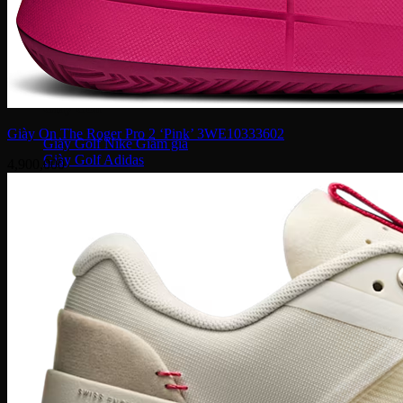
Giày bóng đá
Giày bóng đá Nike
Giày bóng đá Adidas
Giày bóng đá Puma
Giày Golf
Giày On The Roger Pro 2 ‘Pink’ 3WE10333602
Giày Golf Nike
Giày Golf Adidas
4,900,000
Giày Training
Giày Tranining Nike
Giày Tranining Adidas
Giày Leo Núi
Giày leo núi adidas
Giày leo núi Nike
Giày Puma