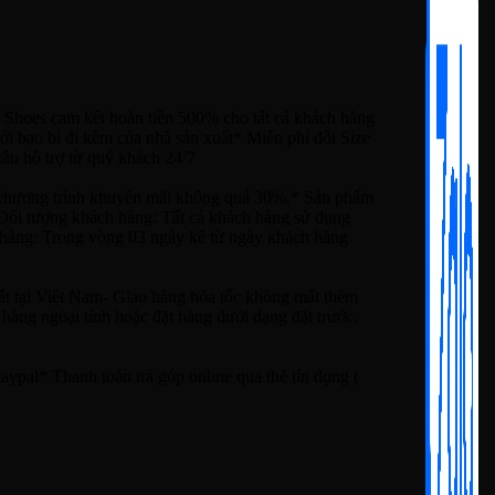
 Shoes cam kết hoàn tiền 500% cho tất cả khách hàng
i bao bì đi kèm của nhà sản xuất* Miễn phí đổi Size
ầu hỗ trợ từ quý khách 24/7
ương trình khuyến mãi không quá 30%.* Sản phẩm
* Đối tượng khách hàng: Tất cả khách hàng sử dụng
ả hàng: Trong vòng 03 ngày kể từ ngày khách hàng
ất tại Việt Nam- Giao hàng hỏa tốc không mất thêm
hàng ngoại tỉnh hoặc đặt hàng dưới dạng đặt trước,
ypal* Thanh toán trả góp online qua thẻ tín dụng (