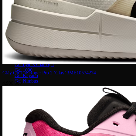
Puma Palermo
Puma Suede
Puma Speedcat
Giày Reebok
Reebok Club C 85
Reebok Instapump
Giày Asics
Gel Lyte 3
Gel 1090
Giày On The Roger Pro 2 ‘Clay’ 3ME10574274
Gel Kayano
Gel Nimbus
4,900,000
New Balance
NB 574
NB 530
NB 1906R
NB 2002R
Giày Converse