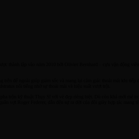
 được thành lập vào năm 2010 bởi Olivier Bernhard – cựu vận động viê
trên đế ngoài giúp giảm sốc và mang lại cảm giác thoải mái khi tiếp đ
ratus nổi tiếng nhờ sự thoải mái và hiệu suất vượt trội.
 pha trộn kỹ thuật Thụy Sĩ với vẻ đẹp riêng biệt. Dù còn khá mới mẻ t
 quần vợt Roger Federer, dẫn đến sự ra đời của đôi giày hợp tác mang 