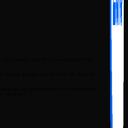
n chuyên nghiệp, cùng với các bạn của ông là David
ất, đã được đón nhận rộng rãi bởi các vận động viên
rong ngành công nghiệp giày thể thao, thương hiệu này
tên “The Roger”.