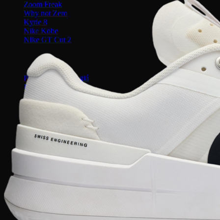
Zoom Freak
Why not Zero
Kyrie 8
Nike Kobe
NIke GT Cut 2
Giày Chạy
Pegasus 41
Nike Air Zoom
Nike Tempo
Nike Zoomx
Nike Air
Air Force 1
Air Force 1 Shadow nữ
Air Huarache
Air Uptempo
Giày Jordan 1
Giày Jordan 1 Low
Giày Jordan 1 Mid
Giày Jordan 1 High
Giày Jordan 1 High Zoom