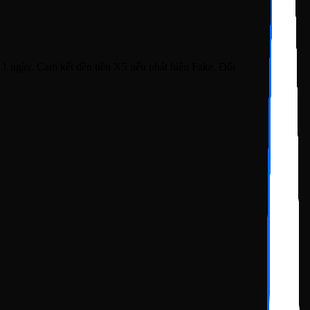
 ngày. Cam kết đền tiền X5 nếu phát hiện Fake. Đổi