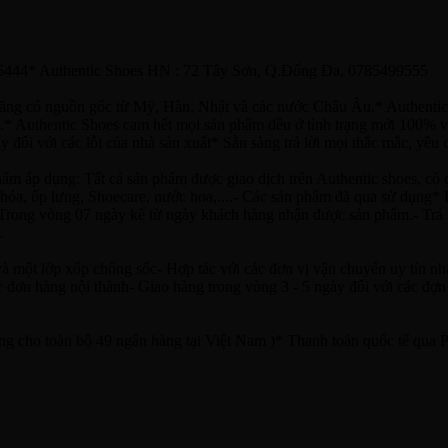
65444* Authentic Shoes HN : 72 Tây Sơn, Q.Đống Đa, 0785499555
hãng có nguồn gốc từ Mỹ, Hàn, Nhật và các nước Châu Âu.* Authentic
* Authentic Shoes cam hết mọi sản phẩm đều ở tình trạng mới 100% vớ
ối với các lỗi của nhà sản xuất* Sẵn sàng trả lời mọi thắc mắc, yêu c
: Tất cả sản phẩm được giao dịch trên Authentic shoes, có ch
 khóa, ốp lưng, Shoecare, nước hoa,....- Các sản phẩm đã qua sử dụng
g: Trong vòng 07 ngày kể từ ngày khách hàng nhận được sản phẩm.- Tr
.
à một lớp xốp chống sốc- Hợp tác với các đơn vị vận chuyển uy tín nh
 đơn hàng nội thành- Giao hàng trong vòng 3 - 5 ngày đối với các đợn 
ng cho toàn bộ 49 ngân hàng tại Việt Nam )* Thanh toán quốc tế qua Pa