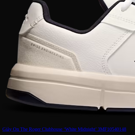
Giày On The Roger Clubhouse ‘White Midnight’ 3MF10540148