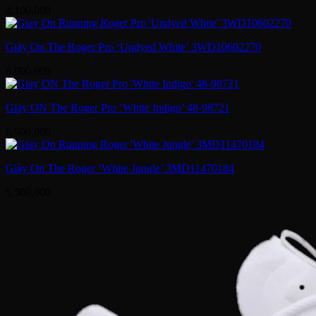
4,100,000
Giày On The Roger Pro ‘Undyed White’ 3WD10602270
6,900,000
Giày ON The Roger Pro ‘White Indigo’ 48-98721
6,900,000
Giày On The Roger ‘White Jungle’ 3MD11470184
5,500,000