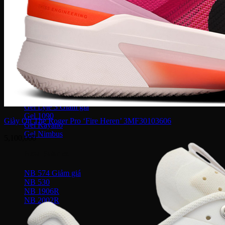
Puma Palermo
Puma Suede
Puma Speedcat
Giày Reebok
Reebok Club C 85
Reebok Instapump
Giày Asics
Gel Lyte 3
Gel 1090
Giày On The Roger Pro ‘Fire Heren’ 3MF30103606
Gel Kayano
Gel Nimbus
5,100,000
New Balance
NB 574
NB 530
NB 1906R
NB 2002R
Giày Converse