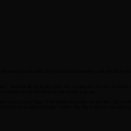
 được thành lập vào năm 2010 bởi Olivier Bernhard – cựu vận động viê
y” rỗng trên đế ngoài giúp giảm sốc và mang lại cảm giác êm ái khi t
dstratus nổi bật nhờ sự thoải mái và hiệu suất cao.
, pha trộn kỹ thuật Thụy Sĩ với phong cách thẩm mỹ độc đáo. Dù còn k
với huyền thoại quần vợt Roger Federer, dẫn đến ra đời của mẫu giày 