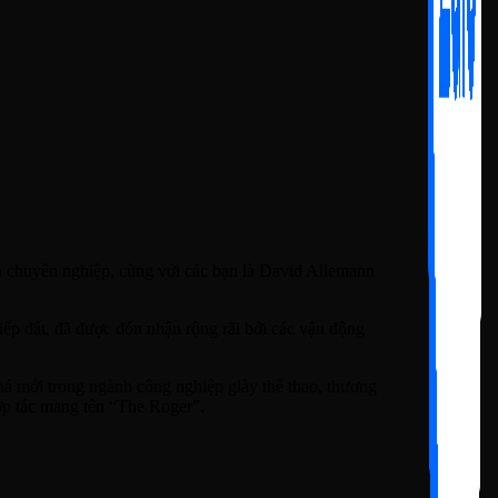
n chuyên nghiệp, cùng với các bạn là David Allemann
iếp đất, đã được đón nhận rộng rãi bởi các vận động
há mới trong ngành công nghiệp giày thể thao, thương
hợp tác mang tên “The Roger”.