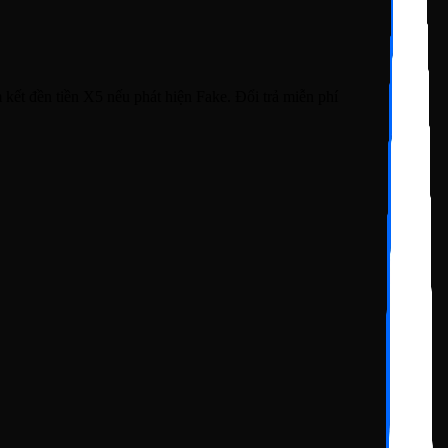
ết đền tiền X5 nếu phát hiện Fake. Đổi trả miễn phí