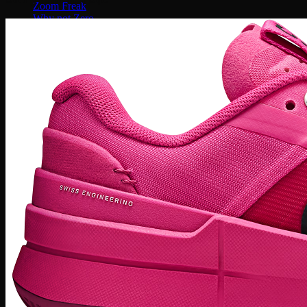
Zoom Freak
Why not Zero
Kyrie 8
Nike Kobe
NIke GT Cut 2
Giày Chạy
Pegasus 41
Nike Air Zoom
Nike Tempo
Nike Zoomx
Nike Air
Air Force 1
Air Force 1 Shadow nữ
Air Huarache
Air Uptempo
Giày Jordan 1
Giày Jordan 1 Low
Giày Jordan 1 Mid
Giày Jordan 1 High
Giày Jordan 1 High Zoom