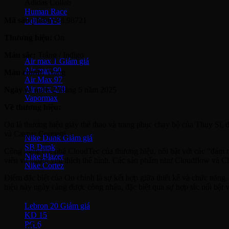
Adidas Collab
Human Race
Mã sản phẩm:
48.98721
Adidas Y-3
Thương hiệu:
On
Nike Air Max
Màu sắc:
Trắng / Indigo
Air max 1
Air max 90
Màu chính:
Trắng
Air Max 97
Air max 270
Ngày ra mắt:
2 tháng 5 năm 2025
Vapormax
Về thương hiệu:
Giày thời trang
On là thương hiệu giày thể thao và trang phục chạy bộ của Thụy Sĩ,
và Caspar Coppetti.
Nike Dunk
SB Dunk
Công nghệ đột phá CloudTec của thương hiệu, nổi bật với các “đám mâ
Nike Blazer
viên và người yêu thích thể hình. Các sản phẩm như Cloudflow và Clou
Nike Cortez
Điểm đặc biệt của On chính là sự kết hợp giữa thiết kế và chức năng
Giày bóng rổ Nike
hiệu này ngày càng được công nhận, đặc biệt qua sự hợp tác nổi bật 
Lebron 20
KD 15
PG 6
Sản phẩm nổi bật