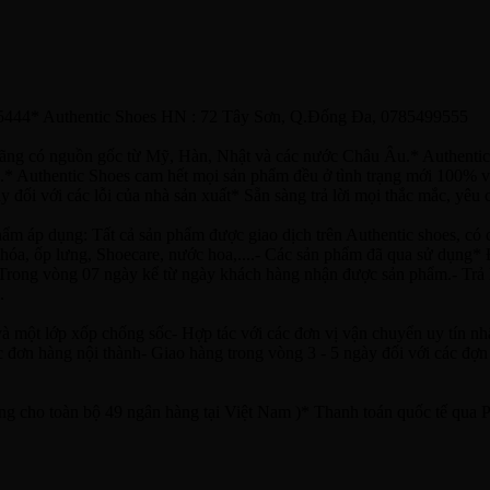
65444* Authentic Shoes HN : 72 Tây Sơn, Q.Đống Đa, 0785499555
hãng có nguồn gốc từ Mỹ, Hàn, Nhật và các nước Châu Âu.* Authentic
* Authentic Shoes cam hết mọi sản phẩm đều ở tình trạng mới 100% vớ
ối với các lỗi của nhà sản xuất* Sẵn sàng trả lời mọi thắc mắc, yêu c
: Tất cả sản phẩm được giao dịch trên Authentic shoes, có ch
 khóa, ốp lưng, Shoecare, nước hoa,....- Các sản phẩm đã qua sử dụng
g: Trong vòng 07 ngày kể từ ngày khách hàng nhận được sản phẩm.- Tr
.
à một lớp xốp chống sốc- Hợp tác với các đơn vị vận chuyển uy tín nh
 đơn hàng nội thành- Giao hàng trong vòng 3 - 5 ngày đối với các đợn 
ng cho toàn bộ 49 ngân hàng tại Việt Nam )* Thanh toán quốc tế qua Pa