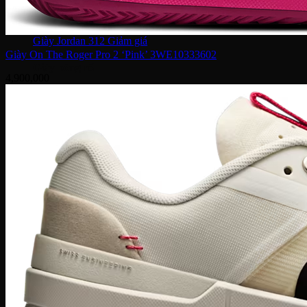
Giày Jordan 2
Giày Jordan 3
Giày Jordan 4
Giày Jordan 312
Giày On The Roger Pro 2 ‘Pink’ 3WE10333602
Giày bóng rổ
4,900,000
Giày bóng rổ Nike
Giày bóng rổ Puma
Giày bóng rổ Adidas
Giày bóng rổ Li-ning
Giày bóng rổ Under Armour
Giày Chạy
Giày chạy Nike
Giày chạy NB
Giày chạy Puma
Giày chạy Adidas
Giày Chạy Asics
Giày chạy Under Armour
Giày chạy Hoka
Giày chạy ON