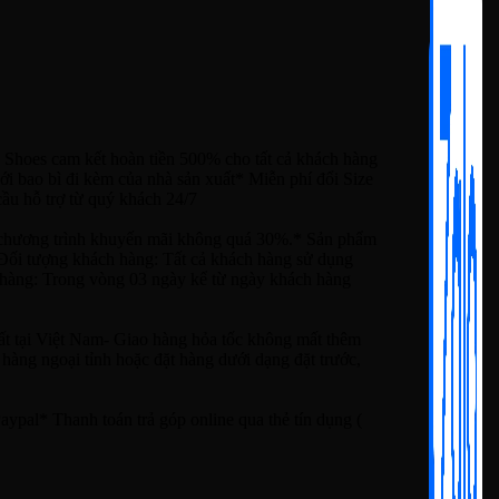
 Shoes cam kết hoàn tiền 500% cho tất cả khách hàng
i bao bì đi kèm của nhà sản xuất* Miễn phí đổi Size
ầu hỗ trợ từ quý khách 24/7
ương trình khuyến mãi không quá 30%.* Sản phẩm
* Đối tượng khách hàng: Tất cả khách hàng sử dụng
ả hàng: Trong vòng 03 ngày kể từ ngày khách hàng
ất tại Việt Nam- Giao hàng hỏa tốc không mất thêm
hàng ngoại tỉnh hoặc đặt hàng dưới dạng đặt trước,
ypal* Thanh toán trả góp online qua thẻ tín dụng (