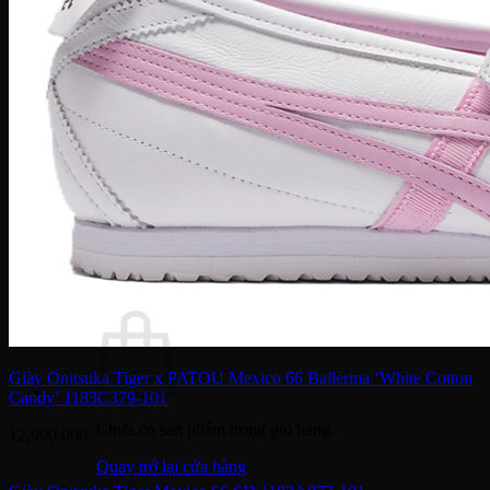
Dior
Gucci
Coach
Bally
Montblanc
Salvatore Ferragamo
Dolce & Gabbana
Fendi
Saint Laurent
Tom Ford
Tin Tức – Sự Kiện
Sale
Tìm
kiếm:
Giày Onitsuka Tiger x PATOU Mexico 66 Ballerina ‘White Cotton
Candy’ 1183C379-101
Chưa có sản phẩm trong giỏ hàng.
12,900,000
Quay trở lại cửa hàng