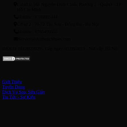
Cơ sở 1: 561 Nguyễn Đình Chiểu Phường 2 - Quận3 - TP.
Hồ Chí Minh
Hotline : 0786665444
Cở sở 2 : 70-72 Tây Sơn - Đống Đa - Hà Nội
Hotline : 0785499555
Service@AutheticShoes.com
ĐKKD: 01E8027929 - Cấp ngày: 01/06/2019 - Nơi cấp: Hà Nội
Về chúng tôi
Giới Thiệu
Tuyển Dụng
Dịch Vụ Spa, Sửa Giày
Tin Tức - Sự Kiện
Kết nối với chúng tôi