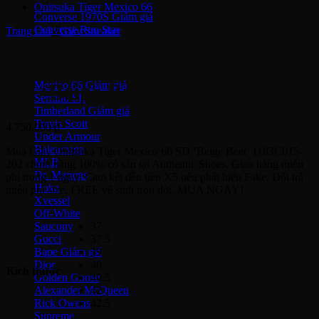
Onitsuka Tiger Mexico 66
Converse 1970S
Converse Run Star
Trang chủ
/
Giày Sneaker
Onitsuka Tiger
Giày Onitsuka Tiger Mexico 66
Mexico 66
SD ‘Beige Beet’ 1183C015-202
Serrano SL
Timberland
Travis Scott
4,750,000
₫
Under Armour
Balenciaga
Mua Giày Onitsuka Tiger Mexico 66 SD ‘Beige Beet’ 1183C015-
MLB
202 chính hãng 100% có sẵn tại Authentic Shoes. Giao hàng miễn
Dr. Martens
phí trong 1 ngày. Cam kết đền tiền X5 nếu phát hiện Fake. Đổi trả
Hoka
miễn phí size. FREE vệ sinh trọn đời. MUA NGAY!
Xvessel
Off-White
37
Saucony
37.5
Gucci
39
Bape
40
Dior
Kích thước
40.5
Golden Goose
42
Alexander McQueen
42.5
Rick Owens
Supreme