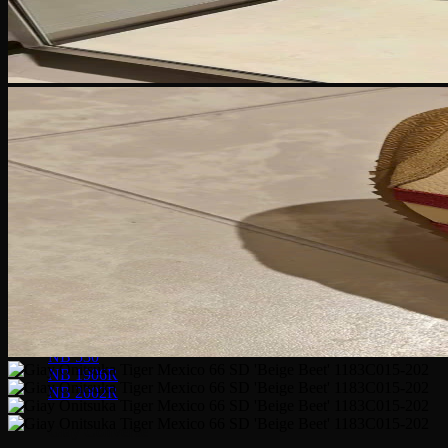
Puma Suede
Puma Speedcat
Giày Reebok
Reebok Club C 85
Reebok Instapump
Giày Asics
Gel Lyte 3
Gel 1090
Gel Kayano
Gel Nimbus
New Balance
NB 574
NB 530
NB 1906R
NB 2002R
Giày Converse