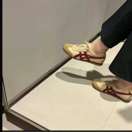
Human Race
Adidas Y-3
Nike Air Max
Air max 1
Air max 90
Air Max 97
Air max 270
Vapormax
Giày thời trang
Nike Dunk
SB Dunk
Nike Blazer
Nike Cortez
Giày bóng rổ Nike
Lebron 20
KD 15
PG 6