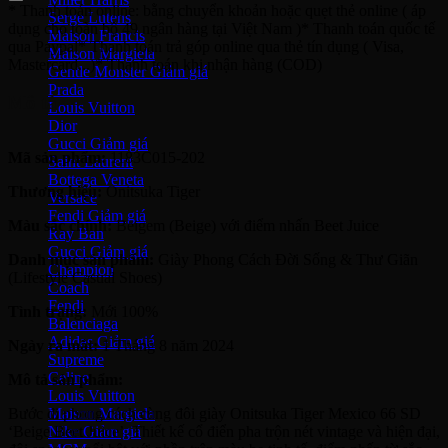
* Thanh toán online: bằng chuyển khoản hoặc quẹt thẻ online ( áp
Serge Lutens
dụng cho toàn bộ 49 ngân hàng tại Việt Nam )* Thanh toán quốc tế
Maison Francis
qua Paypal* Thanh toán trả góp online qua thẻ tín dụng ( Visa,
Maison Margiela
Mastercard...)* Thanh toán khi nhận hàng (COD)
Gentle Monster
Prada
Mô tả
Louis Vuitton
Dior
Gucci
Mã sản phẩm:
1183C015-202
Saint Laurent
Bottega Veneta
Thương hiệu:
Onitsuka Tiger
Versace
Fendi
Màu sắc chính:
Beigem (Beige) với điểm nhấn Beet Juice
Ray Ban
Gucci
Danh mục sản phẩm:
Giày Phong Cách Đời Sống & Thư Giãn
Champion
(Lifestyle Casual Shoes)
Coach
Fendi
Tình trạng:
Mới 100%
Balenciaga
Adidas
Ngày ra mắt:
1 Tháng 8 năm 2024
Supreme
Celine
Mô tả sản phẩm:
Louis Vuitton
Bước đi phong cách cùng đôi giày Onitsuka Tiger Mexico 66 SD
Maison Margiela
‘Beige Beet Juice’. Thiết kế cổ điển pha trộn nét vintage và hiện đại,
Nike