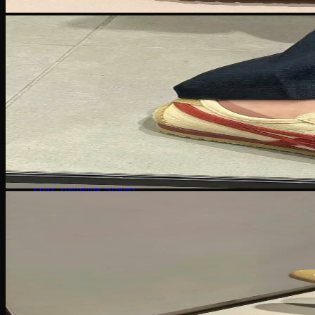
Giày bóng đá Nike
Giày bóng đá Adidas
Giày bóng đá Puma
Giày Golf
Giày Golf Nike
Giày Golf Adidas
Giày Training
Giày Tranining Nike
Giày Tranining Adidas
Giày Leo Núi
Giày leo núi adidas
Giày leo núi Nike
Giày Puma
Puma Palermo