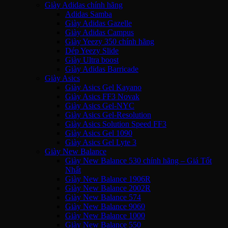
Giày Adidas chính hãng
Adidas Samba
Giày Adidas Gazelle
Giày Adidas Campus
Giày Yeezy 350 chính hãng
Dép Yeezy Slide
Giày Ultra boost
Giày Adidas Barricade
Giày Asics
Giày Asics Gel Kayano
Giày Asics FF3 Novak
Giày Asics Gel-NYC
Giày Asics Gel-Resolution
Giày Asics Solution Speed FF3
Giày Asics Gel 1090
Giày Asics Gel Lyte 3
Giày New Balance
Giày New Balance 530 chính hãng – Giá Tốt
Nhất
Giày New Balance 1906R
Giày New Balance 2002R
Giày New Balance 574
Giày New Balance 9060
Giày New Balance 1000
Giày New Balance 550