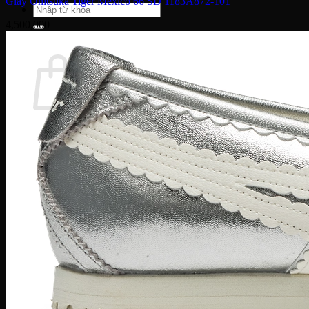
Giày Onitsuka Tiger Mexico 66 SD 1183A872-101
Tìm
kiếm:
4,500,000
Giỏ hàng
Chưa có sản phẩm trong giỏ hàng.
Quay trở lại cửa hàng