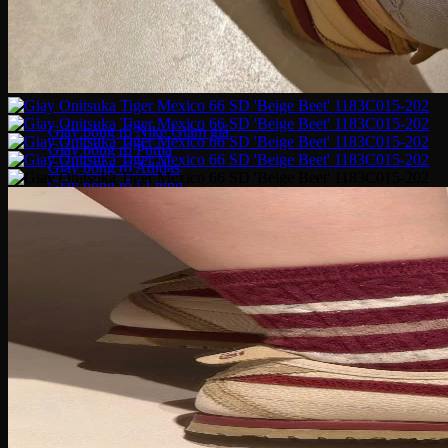
Giày Jordan 3
Giày Jordan 4
Giày Jordan 312
Giày bóng rổ
Giày bóng rổ Nike
Giày bóng rổ Puma
Giày bóng rổ Adidas
Giày bóng rổ Li-ning
Giày bóng rổ Under Armour
Giày Chạy
Giày chạy Nike
Giày chạy NB
Giày chạy Puma
Giày chạy Adidas
Giày Chạy Asics
Giày chạy Under Armour
Giày chạy Hoka
Giày chạy ON
Giày bóng đá