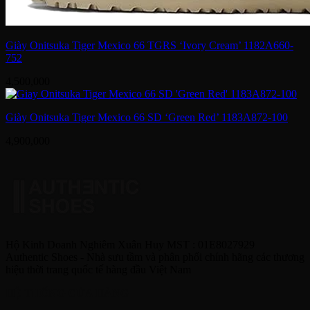
Giày Onitsuka Tiger Mexico 66 TGRS ‘Ivory Cream’ 1182A660-
752
4,500,000
Giày Onitsuka Tiger Mexico 66 SD ‘Green Red’ 1183A872-100
4,900,000
Hộ Kinh Doanh Nghiêm Xuân Huy MST : 01E8027929
Authentic Shoes - Nhà sưu tầm và phân phối chính hãng các thương
hiệu thời trang quốc tế hàng đầu Việt Nam
HỆ THỐNG CỬA HÀNG