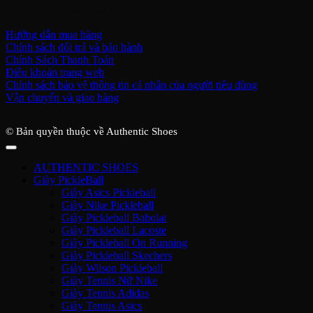
Hỗ trợ khách hàng
Hướng dẫn mua hàng
Chính sách đổi trả và bảo hành
Chính Sách Thanh Toán
Điều khoản trang web
Chính sách bảo vệ thông tin cá nhân của người tiêu dùng
Vận chuyển và giao hàng
© Bản quyền thuộc về Authentic Shoes
AUTHENTIC SHOES
Giày PickleBall
Giày Asics Pickleball
Giày Nike Pickleball
Giày Pickleball Babolat
Giày Pickleball Lacoste
Giày Pickleball On Running
Giày Pickleball Skechers
Giày Wilson Pickleball
Giày Tennis Nữ Nike
Giày Tennis Adidas
Giày Tennis Asics