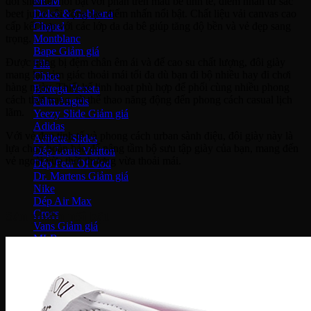
đôi sneaker nổi bật với phần trên màu be tinh tế, điểm nhấn từ sắc
MCM
beet juice sôi động tạo điểm nhấn nổi bật. Chất liệu vải canvas cao
Dolce & Gabbana
cấp kết hợp với các lớp da da bê giúp tăng độ bền và vẻ đẹp sang
Chanel
trọng.
Montblanc
Bape
Được trang bị đệm chân êm ái và đế cao su chất lượng, đôi giày
Fila
mang lại cảm giác thoải mái tối đa dù bạn đi bộ nhiều hay đi chơi
Chloe
hàng ngày. Thiết kế linh hoạt phù hợp để phối cùng nhiều phong
Bottega Veneta
cách thời trang, từ thể thao năng động đến phong cách casual lịch
Palm Angels
lãm.
Yeezy Slide
Adidas
Với vẻ đẹp tinh tế và phong cách urban sành điệu, đôi giày này là
Adilette Slides
lựa chọn hoàn hảo để nâng tầm bộ sưu tập giày của bạn, mang đến
Dép Louis Vuitton
vẻ ngoài vừa thời thượng vừa thoải mái.
Dép Fear Of God
Dr. Martens
Nike
Dép Air Max
Crocs
Sản phẩm nổi bật
Vans
MLB
Bottega Veneta
Gucci
Versace
Prada
Burberry