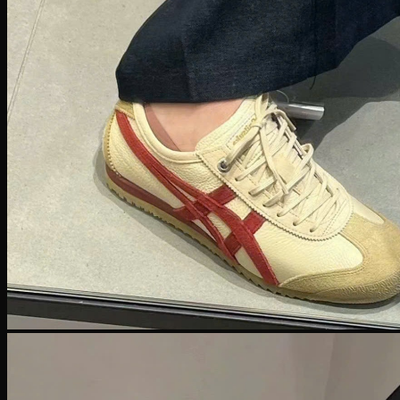
SuperStar
Adidas Gazelle
Adidas Campus
Giày bóng rổ Adidas
Adidas Dame 8
Adidas Harden
Ultra Boost
Ultra Boost 22
Ultra Boost 4.0
Giày chạy Adidas
Adidas Adizero
Adidas Yeezy
Yeezy 350
Yeezy Slide
Yeezy Foam Runner
Adidas NMD
NMD R1
Adidas Collab