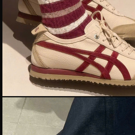
Giày Pickleball Lacoste
Giày Pickleball On Running
Giày Pickleball Skechers
Vợt Pickleball
Vợt Pickleball Adidas
Vợt Pickleball CRBN
Vợt PickleBall Gearbox
Vợt PickleBall Head
Vợt Pickleball Joola
Vợt Pickleball Proton
Vợt Pickleball Selkirk
Vợt Pickleball Six Zero
Vợt Pickleball Sypik
Giày
Giày Adidas
Giày Nike
Giày Jordan
Môn thể thao
Giày Retro Sneaker
Thương hiệu khác
Adidas Original
Adidas XLG
Adidas Samba