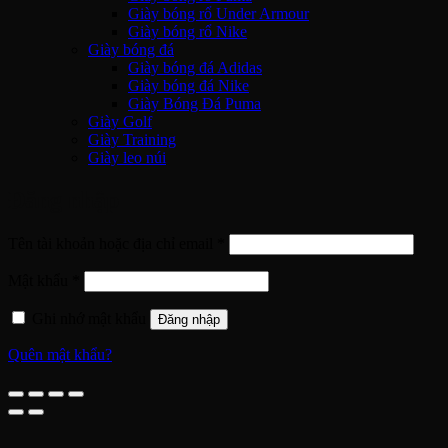
Giày bóng rổ Under Armour
Giày bóng rổ Nike
Giày bóng đá
Giày bóng đá Adidas
Giày bóng đá Nike
Giày Bóng Đá Puma
Giày Golf
Giày Training
Giày leo núi
Đăng nhập
Bắt
Tên tài khoản hoặc địa chỉ email
*
buộc
Bắt
Mật khẩu
*
buộc
Ghi nhớ mật khẩu
Đăng nhập
Quên mật khẩu?