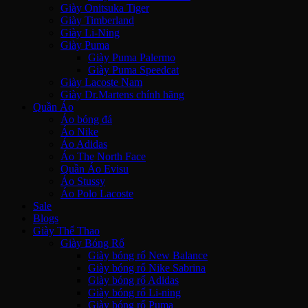
Giày Onitsuka Tiger
Giày Timberland
Giày Li-Ning
Giày Puma
Giày Puma Palermo
Giày Puma Speedcat
Giày Lacoste Nam
Giày Dr.Martens chính hãng
Quần Áo
Áo bóng đá
Áo Nike
Áo Adidas
Áo The North Face
Quần Áo Evisu
Áo Stussy
Áo Polo Lacoste
Sale
Blogs
Giày Thể Thao
Giày Bóng Rổ
Giày bóng rổ New Balance
Giày bóng rổ Nike Sabrina
Giày bóng rổ Adidas
Giày bóng rổ Li-ning
Giày bóng rổ Puma