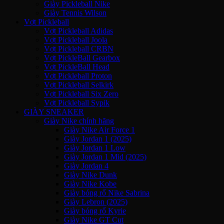
Giày Pickleball Nike
Giày Tennis Wilson
Vợt Pickleball
Vợt Pickleball Adidas
Vợt Pickleball Joola
Vợt Pickleball CRBN
Vợt PickleBall Gearbox
Vợt PickleBall Head
Vợt Pickleball Proton
Vợt Pickleball Selkirk
Vợt Pickleball Six Zero
Vợt Pickleball Sypik
GIÀY SNEAKER
Giày Nike chính hãng
Giày Nike Air Force 1
Giày Jordan 1 (2025)
Giày Jordan 1 Low
Giày Jordan 1 Mid (2025)
Giày Jordan 4
Giày Nike Dunk
Giày Nike Kobe
Giày bóng rổ Nike Sabrina
Giày Lebron (2025)
Giày bóng rổ Kyrie
Giày Nike GT Cut