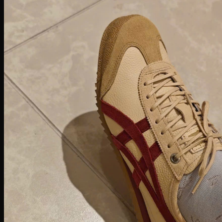
Zoom Freak
Why not Zero
Kyrie 8
Nike Kobe
NIke GT Cut 2
Giày Chạy
Pegasus 41
Nike Air Zoom
Nike Tempo
Nike Zoomx
Nike Air
Air Force 1
Air Force 1 Shadow nữ
Air Huarache
Air Uptempo
Giày Jordan 1
Giày Jordan 1 Low
Giày Jordan 1 Mid
Giày Jordan 1 High
Giày Jordan 1 High Zoom
Giày Jordan 2