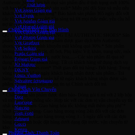
Authentic Shoes cam hết mọi sản phẩm đều ở tình trạng mới 100%
Thắt lưng
với bao bì đi kèm của nhà sản xuất* Miễn phí đổi Size và mẫu nếu
Vợt Joola
khách hàng không hài lòng* Bảo hành sản phẩm 365 ngày đối với
Vợt Sypik
các lỗi của nhà sản xuất* Sẵn sàng trả lời mọi thắc mắc, yêu cầu hỗ
Vợt Adidas
trợ từ quý khách 24/7
Vợt Hoead
Chính Sách Đổi Trả, Bảo Hành
Vợt CRBN
QUY ĐỊNH ĐỔI TRẢ HÀNG TẠI AUTHENTIC SHOES* Sản
Vợt Proton
phẩm áp dụng: Tất cả sản phẩm được giao dịch trên Authentic
Vợt Gearbox
shoes, có chương trình khuyến mãi không quá 30%.* Sản phẩm
Vợt Selkirk
không áp dụng:- Đồ lót, đồ bơi, Phụ kiện: Vớ, khăn, trang sức, móc
Prada
khóa, ốp lưng, Shoecare, nước hoa,....- Các sản phẩm đã qua sử
Bvlgari
dụng* Đối tượng khách hàng: Tất cả khách hàng sử dụng dịch vụ
JO Malone
tại Authentic-Shoes.com* Thời gian đổi trả hàng:- Đổi hàng: Trong
DKNY
vòng 07 ngày kể từ ngày khách hàng nhận được sản phẩm.- Trả
Louis Vuitton
hàng: Trong vòng 03 ngày kể từ ngày khách hàng nhận được sản
Salvatore ferragamo
phẩm.Tham khảo thêm thông tin tại Chính sách đổi trả.
Kilian
Chính Sách Vận Chuyển
Chanel
* Chất lượng sản phẩm được đảm bảo- Đóng gói tỉ mỉ với 2 lớp hộp
Dior
và một lớp xốp chống sốc- Hợp tác với các đơn vị vận chuyển uy tín
Lancome
nhất tại Việt Nam- Giao hàng hỏa tốc không mất thêm phụ phí"*
Narciso
Thời gian giao hàng- Giao hàng trong vòng 24h đối với các đơn
Tom Ford
hàng nội thành- Giao hàng trong vòng 3 - 5 ngày đối với các đợn
Armani
hàng ngoại tỉnh hoặc đặt hàng dưới dạng đặt trước, vận chuyển từ
Gucci
kho
Kenzo
Phương Thức Thanh Toán
Miller Harris