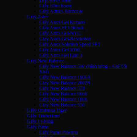
Dép Yeezy Slide
Giày Ultra boost
Giày Adidas Barricade
Giày Asics
Giày Asics Gel Kayano
Giày Asics FF3 Novak
Giày Asics Gel-NYC
Giày Asics Gel-Resolution
Giày Asics Solution Speed FF3
Giày Asics Gel 1090
Giày Asics Gel Lyte 3
Giày New Balance
Giày New Balance 530 chính hãng – Giá Tốt
Nhất
Giày New Balance 1906R
Giày New Balance 2002R
Giày New Balance 574
Giày New Balance 9060
Giày New Balance 1000
Giày New Balance 550
Giày Onitsuka Tiger
Giày Timberland
Giày Li-Ning
Giày Puma
Giày Puma Palermo