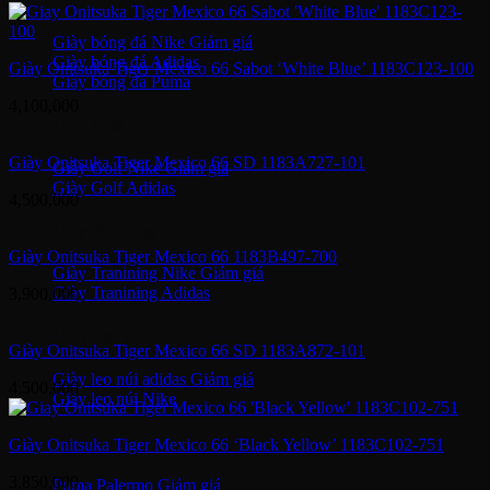
Giày bóng đá Nike
Giày bóng đá Adidas
Giày Onitsuka Tiger Mexico 66 Sabot ‘White Blue’ 1183C123-100
Giày bóng đá Puma
4,100,000
Giày Golf
Giày Onitsuka Tiger Mexico 66 SD 1183A727-101
Giày Golf Nike
Giày Golf Adidas
4,500,000
Giày Training
Giày Onitsuka Tiger Mexico 66 1183B497-700
Giày Tranining Nike
Giày Tranining Adidas
3,900,000
Giày Leo Núi
Giày Onitsuka Tiger Mexico 66 SD 1183A872-101
Giày leo núi adidas
4,500,000
Giày leo núi Nike
Giày Puma
Giày Onitsuka Tiger Mexico 66 ‘Black Yellow’ 1183C102-751
3,850,000
Puma Palermo