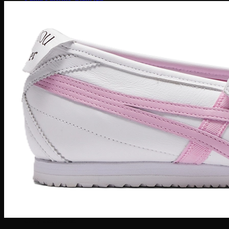
Puma Suede
Puma Speedcat
Giày Reebok
Reebok Club C 85
Reebok Instapump
Giày Asics
Gel Lyte 3
Gel 1090
Gel Kayano
Gel Nimbus
New Balance
NB 574
NB 530
NB 1906R
NB 2002R
Giày Converse