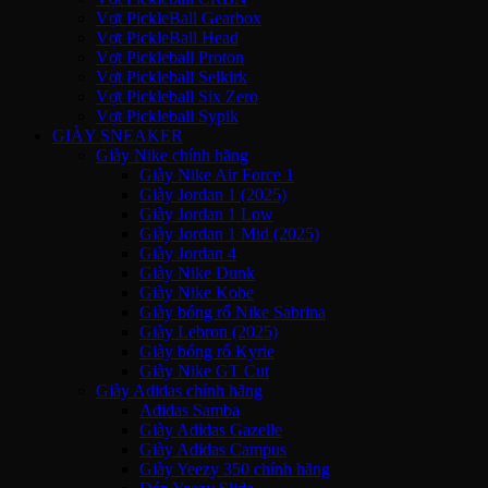
Vợt PickleBall Gearbox
Vợt PickleBall Head
Vợt Pickleball Proton
Vợt Pickleball Selkirk
Vợt Pickleball Six Zero
Vợt Pickleball Sypik
GIÀY SNEAKER
Giày Nike chính hãng
Giày Nike Air Force 1
Giày Jordan 1 (2025)
Giày Jordan 1 Low
Giày Jordan 1 Mid (2025)
Giày Jordan 4
Giày Nike Dunk
Giày Nike Kobe
Giày bóng rổ Nike Sabrina
Giày Lebron (2025)
Giày bóng rổ Kyrie
Giày Nike GT Cut
Giày Adidas chính hãng
Adidas Samba
Giày Adidas Gazelle
Giày Adidas Campus
Giày Yeezy 350 chính hãng