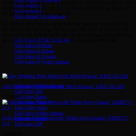
xuyên hay dạo chơi phố xá. Dòng Mexico 66 SD mang đến sự cân
Giày Jordan 3
bằng hoàn hảo giữa phong cách cổ điển và sự tiện dụng, giúp bạn
Giày Jordan 4
nổi bật và thể hiện cá tính riêng biệt.
Giày Jordan 312
Dù diện để nâng tầm phong cách thường ngày hay đơn giản là để
Giày bóng rổ
thể hiện cá tính thời trang, đôi giày này chắc chắn sẽ trở thành một
phần không thể thiếu trong bộ sưu tập giày của bạn, mang đến cảm
Giày bóng rổ Nike
giác kết nối giữa di sản và sự đổi mới trong từng bước chân.
Giày bóng rổ Puma
Giày bóng rổ Adidas
Giày bóng rổ Li-ning
Giày bóng rổ Under Armour
Sản phẩm nổi bật
Giày Chạy
Giày chạy Nike
Giày Onitsuka Tiger Mexico 66 ‘Birch Peacoat’ 1183C102-200
Giày chạy NB
Giày chạy Puma
3,850,000
Giày chạy Adidas
Giày Chạy Asics
Giày chạy Under Armour
Giày Onitsuka Tiger Mexico 66 ‘White Navy Orange’ 1183B771-
Giày chạy Hoka
114
Giày chạy ON
3,900,000
Giày bóng đá