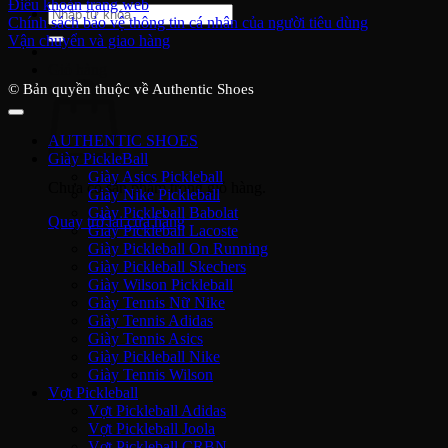
Điều khoản trang web
Tìm
Chính sách bảo vệ thông tin cá nhân của người tiêu dùng
kiếm:
Vận chuyển và giao hàng
Giỏ hàng
© Bản quyền thuộc về Authentic Shoes
AUTHENTIC SHOES
Giày PickleBall
Giày Asics Pickleball
Chưa có sản phẩm trong giỏ hàng.
Giày Nike Pickleball
Giày Pickleball Babolat
Quay trở lại cửa hàng
Giày Pickleball Lacoste
Giày Pickleball On Running
Giày Pickleball Skechers
Giày Wilson Pickleball
Giày Tennis Nữ Nike
Giày Tennis Adidas
Giày Tennis Asics
Giày Pickleball Nike
Giày Tennis Wilson
Vợt Pickleball
Vợt Pickleball Adidas
Vợt Pickleball Joola
Vợt Pickleball CRBN