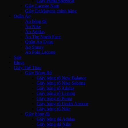
Giày Puma Speedcat
Giày Lacoste Nam
Giày Dr.Martens chính hãng
Quần Áo
Áo bóng đá
Áo Nike
Áo Adidas
Áo The North Face
Quần Áo Evisu
Áo Stussy
Áo Polo Lacoste
Sale
Blogs
Giày Thể Thao
Giày Bóng Rổ
Giày bóng rổ New Balance
Giày bóng rổ Nike Sabrina
Giày bóng rổ Adidas
Giày bóng rổ Li-ning
Giày bóng rổ Puma
Giày bóng rổ Under Armour
Giày bóng rổ Nike
Giày bóng đá
Giày bóng đá Adidas
Giày bóng đá Nike