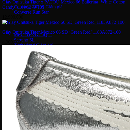
Giày Onitsuka Tiger x PATOU Mexico 66 Ballerina ‘White Cotton
Converse 1970S
Candy’ 1183C379-101
Converse Run Star
12,900,000
Onitsuka Tiger
Giày Onitsuka Tiger Mexico 66 SD ‘Green Red’ 1183A872-100
Mexico 66
Serrano SL
4,900,000
Timberland
Travis Scott
Under Armour
Balenciaga
MLB
Dr. Martens
Hoka
Xvessel
Off-White
Saucony
Gucci
Bape
Dior
Golden Goose
Alexander McQueen
Rick Owens
Supreme