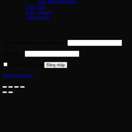
Giày Bóng Đá Puma
Giày Golf
Giày Training
Giày leo núi
Đăng nhập
Bắt
Tên tài khoản hoặc địa chỉ email
*
buộc
Bắt
Mật khẩu
*
buộc
Ghi nhớ mật khẩu
Đăng nhập
Quên mật khẩu?