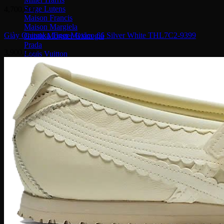
Serge Lutens
4,700,000
Maison Francis
Maison Margiela
Giày Onitsuka Tiger Mexico 66 Silver White THL7C2-9399
Gentle Monster
Prada
3,900,000
Louis Vuitton
Dior
Gucci
Saint Laurent
Bottega Veneta
Versace
Fendi
Ray Ban
Gucci
Champion
Coach
Fendi
Balenciaga
Adidas
Supreme
Celine
Louis Vuitton
Maison Margiela
Nike