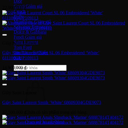
Dior
Gucci
22,900,000
₫
Coach
Bally
Montblanc
Salvatore Ferragamo
Dolce & Gabbana
Fendi
Saint Laurent
Giày Saint Laurent
Tom Ford
Tin Tức – Sự Kiện
Giày Saint Laurent Court SL 06 Embroidered ‘White’
Sale
611106GUP109113
Tìm
14,900,000
₫
kiếm:
Giày Saint Laurent
Giày Saint Laurent Smith ‘White’ 68609304GDE9073
Chưa có sản phẩm trong giỏ hàng.
37,500,000
₫
Quay trở lại cửa hàng