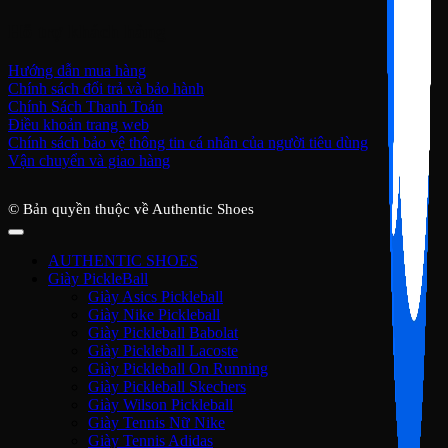
Hỗ trợ khách hàng
Hướng dẫn mua hàng
Chính sách đổi trả và bảo hành
Chính Sách Thanh Toán
Điều khoản trang web
Chính sách bảo vệ thông tin cá nhân của người tiêu dùng
Vận chuyển và giao hàng
© Bản quyền thuộc về Authentic Shoes
AUTHENTIC SHOES
Giày PickleBall
Giày Asics Pickleball
Giày Nike Pickleball
Giày Pickleball Babolat
Giày Pickleball Lacoste
Giày Pickleball On Running
Giày Pickleball Skechers
Giày Wilson Pickleball
Giày Tennis Nữ Nike
Giày Tennis Adidas