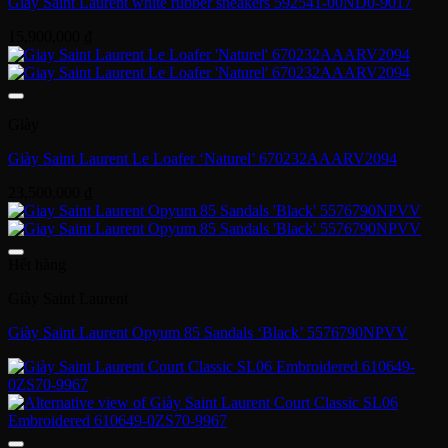
Giày Saint Laurent white rubber sneakers 592541-00ND0-9017
15,900,000
₫
Giày
Giày Saint Laurent Le Loafer ‘Naturel’ 670232AAARV2094
23,500,000
₫
Hết hàng
Giày Saint Laurent
Giày Saint Laurent Opyum 85 Sandals ‘Black’ 5576790NPVV