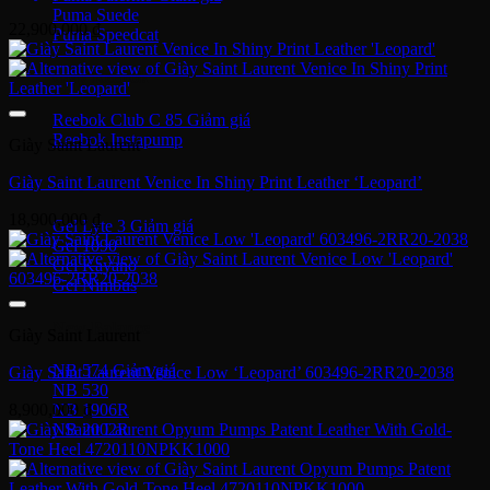
Puma Suede
22,900,000
₫
Puma Speedcat
Giày Reebok
Reebok Club C 85
Reebok Instapump
Giày Saint Laurent
Giày Asics
Giày Saint Laurent Venice In Shiny Print Leather ‘Leopard’
18,900,000
₫
Gel Lyte 3
Gel 1090
Gel Kayano
Gel Nimbus
New Balance
Giày Saint Laurent
NB 574
Giày Saint Laurent Venice Low ‘Leopard’ 603496-2RR20-2038
NB 530
NB 1906R
8,900,000
₫
NB 2002R
Giày Converse