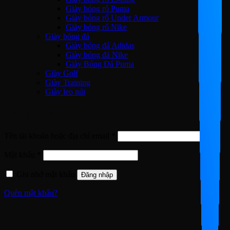
Giày bóng rổ Puma
Giày bóng rổ Under Armour
Giày bóng rổ Nike
Giày bóng đá
Giày bóng đá Adidas
Giày bóng đá Nike
Giày Bóng Đá Puma
Giày Golf
Giày Training
Giày leo núi
Đăng nhập
Bắt
Tên tài khoản hoặc địa chỉ email
*
buộc
Bắt
Mật khẩu
*
buộc
Ghi nhớ mật khẩu
Đăng nhập
Quên mật khẩu?