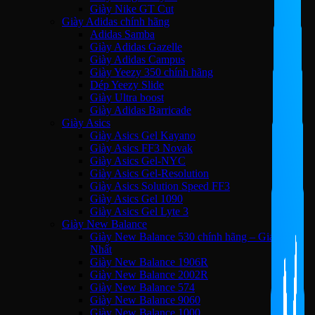
Giày Nike GT Cut
Giày Adidas chính hãng
Adidas Samba
Giày Adidas Gazelle
Giày Adidas Campus
Giày Yeezy 350 chính hãng
Dép Yeezy Slide
Giày Ultra boost
Giày Adidas Barricade
Giày Asics
Giày Asics Gel Kayano
Giày Asics FF3 Novak
Giày Asics Gel-NYC
Giày Asics Gel-Resolution
Giày Asics Solution Speed FF3
Giày Asics Gel 1090
Giày Asics Gel Lyte 3
Giày New Balance
Giày New Balance 530 chính hãng – Giá Tốt
Nhất
Giày New Balance 1906R
Giày New Balance 2002R
Giày New Balance 574
Giày New Balance 9060
Giày New Balance 1000