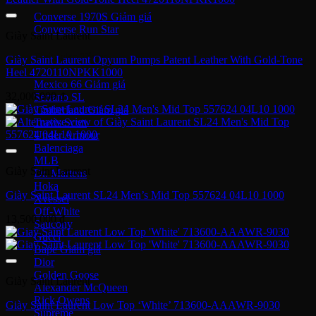
Converse 1970S
Converse Run Star
Giày Saint Laurent
Onitsuka Tiger
Giày Saint Laurent Opyum Pumps Patent Leather With Gold-Tone
Heel 4720110NPKK1000
Mexico 66
32,000,000
₫
Serrano SL
Timberland
Travis Scott
Under Armour
Balenciaga
MLB
Giày Saint Laurent
Dr. Martens
Hoka
Giày Saint Laurent SL24 Men’s Mid Top 557624 04L10 1000
Xvessel
Off-White
13,500,000
₫
Saucony
Gucci
Bape
Dior
Golden Goose
Giày Saint Laurent
Alexander McQueen
Rick Owens
Giày Saint Laurent Low Top ‘White’ 713600-AAAWR-9030
Supreme