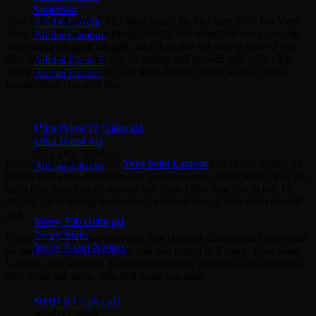
SuperStar
Yves Saint Laurent (YSL) được thành lập vào năm 1961 bởi Yves
Adidas Gazelle
Saint Laurent và Pierre Bergé. Đây là một hãng thời trang cao cấp
Adidas Campus
danh tiếng bậc nhất thế giới, được biết đến với những thiết kế độc
Giày bóng rổ Adidas
đáo, hiện đại và đi đầu các xu hướng mới tạo nên một cuộc cách
Adidas Dame 8
mạng trong thời trang nữ, nổi tiếng nhất là những kiểu áo khoác
Adidas Harden
tuxedo dành cho phái đẹp.
Ultra Boost
Triết lý thời trang của thương hiệu Yves
Ultra Boost 22
Saint Laurent
Ultra Boost 4.0
Giày chạy Adidas
Những thập niên 60 – 70,
Yves Saint Laurent
cho ra mắt những xu
Adidas Adizero
hướng thời trang đình đám như Beatnik Look, safari jacket, giày bó,
quần ống dành cho cả nam và nữ. Năm 1966, ông cho ra mắt bộ
Adidas Yeezy
sưu tập Le Smoking huyền thoại với vest đen cổ điển dành cho nữ
giới.
Yeezy 350
Yeezy Slide
Đồng thời cũng trong năm này, ông là người đầu tiên phổ biến quần
Yeezy Foam Runner
áo may sẵn nhằm nỗ lực dân chủ hóa ngành thời trang. Yves Saint
Laurent cũng là người đầu tiên mời những người mẫu da màu biểu
Adidas NMD
diễn trong các show diễn thời trang của mình.
NMD R1
Phong cách thời trang qua các thời kỳ
Adidas Collab