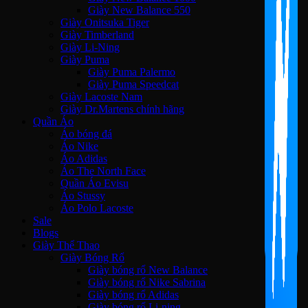
Giày New Balance 550
Giày Onitsuka Tiger
Giày Timberland
Giày Li-Ning
Giày Puma
Giày Puma Palermo
Giày Puma Speedcat
Giày Lacoste Nam
Giày Dr.Martens chính hãng
Quần Áo
Áo bóng đá
Áo Nike
Áo Adidas
Áo The North Face
Quần Áo Evisu
Áo Stussy
Áo Polo Lacoste
Sale
Blogs
Giày Thể Thao
Giày Bóng Rổ
Giày bóng rổ New Balance
Giày bóng rổ Nike Sabrina
Giày bóng rổ Adidas
Giày bóng rổ Li-ning