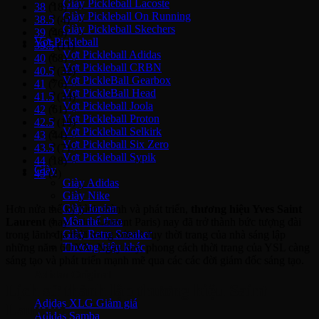
Giày Pickleball Lacoste
38
(18)
Giày Pickleball On Running
38.5
(4)
Giày Pickleball Skechers
39
(46)
Vợt Pickleball
39.5
(11)
Vợt Pickleball Adidas
40
(68)
Vợt Pickleball CRBN
40.5
(32)
Vợt PickleBall Gearbox
41
(76)
Vợt PickleBall Head
41.5
(34)
Vợt Pickleball Joola
42
(61)
Vợt Pickleball Proton
42.5
(19)
Vợt Pickleball Selkirk
43
(44)
Vợt Pickleball Six Zero
43.5
(7)
Vợt Pickleball Sypik
44
(18)
Giày
45
(2)
Giày Adidas
Giày Nike
Giày Jordan
Hơn nửa thế kỷ hình thành và phát triển,
thương hiệu Yves Saint
Môn thể thao
Laurent
(hay Saint Laurent Paris) nay đã trở thành bức tượng đài
Giày Retro Sneaker
trong lãnh địa thời trang với tư duy thời trang của nhà sáng lập
Thương hiệu khác
những năm 60/XX. Ngày nay, phong cách thời trang của YSL càng
sáng tạo và phát triển mạnh mẽ qua các các đời giám đốc sáng tạo.
Adidas Original
Lịch sử thành lập thương hiệu Saint
Adidas XLG
Laurent
Adidas Samba