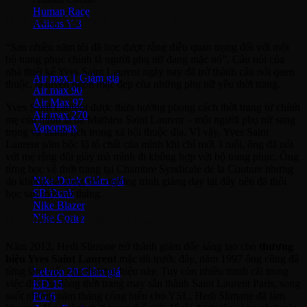
Human Race
Nhà sáng lập Yves Saint Laurent
Adidas Y-3
“Sau nhiều năm tôi đã học được rằng điều quan trọng đối với một
Nike Air Max
bộ trang phục chính là người phụ nữ đang mặc nó”. Câu nói của
nhà thiết kế Yves Saint Laurent ngày nay đã trở thành câu nói quen
Air max 1
thuộc, là tuyên ngôn mặc đẹp của những phụ nữ yêu thời trang.
Air max 90
Air Max 97
Yves Saint Laurent được thừa hưởng phong cách thời trang từ chính
Air max 270
mẹ của mình là bà Mathieu Saint Laurent – một người phụ nữ sang
Vapormax
trọng và thanh lịch trong xã hội thuộc địa. Vì vậy, Yves Saint
Laurent sớm bộc lộ tố chất của mình khi chỉ mới 3 tuổi, ông đã nói
Giày thời trang
với mẹ rằng đôi giày mà mình đi không hợp với bộ trang phục. Ông
từng học về thời trang tại Chambre Syndicale de la Couture nhưng
Nike Dunk
do không hài lòng với chương trình giảng dạy tại đây nên đã thôi
SB Dunk
học sau một vài tháng.
Nike Blazer
Nike Cortez
Nhà thiết kế Hedi Slimane
Giày bóng rổ Nike
Năm 2012, Hedi Slimane trở thành giám đốc sáng tạo cho
thương
hiệu Yves Saint Laurent
mặc dù trước đây, năm 1997 ông cũng đã
từng làm việc cho thương hiệu này. Tuy còn nhiều tranh cãi trong
Lebron 20
việc đổi tên dòng thời trang may sẵn thành Saint Laurent Paris, song
KD 15
suốt những năm tháng cống hiến cho YSL, Hedi Slimane đã làm
PG 6