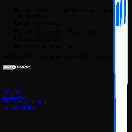
Cơ sở 1: 561 Nguyễn Đình Chiểu Phường 2 - Quận3 - TP.
Hồ Chí Minh
Hotline : 0786665444
Cở sở 2 : 70-72 Tây Sơn - Đống Đa - Hà Nội
Hotline : 0785499555
Service@AutheticShoes.com
ĐKKD: 01E8027929 - Cấp ngày: 01/06/2019 - Nơi cấp: Hà Nội
Về chúng tôi
Giới Thiệu
Tuyển Dụng
Dịch Vụ Spa, Sửa Giày
Tin Tức - Sự Kiện
Kết nối với chúng tôi