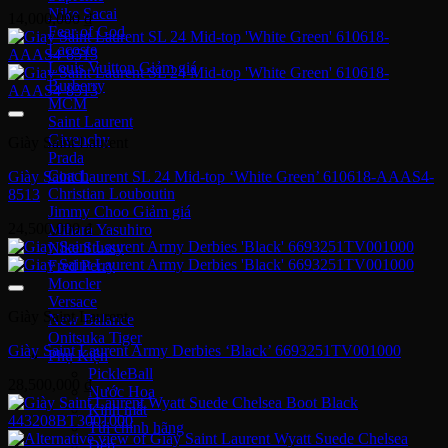
Nike Sacai
14,000,000
₫
Fear of God
Lacoste
Louis Vuitton
Burberry
MCM
Saint Laurent
Givenchy
Giày Saint Laurent
Prada
Coach
Giày Saint Laurent SL 24 Mid-top ‘White Green’ 610618-AAAS4-
Christian Louboutin
8513
Jimmy Choo
24,500,000
₫
Mihara Yasuhiro
Nike Stussy
Fred Perry
Moncler
Versace
Giày Saint Laurent
New Balance
Onitsuka Tiger
Giày Saint Laurent Army Derbies ‘Black’ 6693251TV001000
Phụ Kiện
PickleBall
28,500,000
₫
Nước Hoa
Kinh mắt
Túi chính hãng
Dép