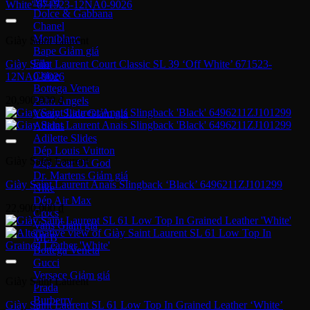
MCM
Dolce & Gabbana
Chanel
Montblanc
Giày Saint Laurent
Bape
Fila
Giày Saint Laurent Court Classic SL 39 ‘Off White’ 671523-
Chloe
12NA0-9026
Bottega Veneta
20,900,000
₫
Palm Angels
Yeezy Slide
Adidas
Adilette Slides
Dép Louis Vuitton
Giày Saint Laurent
Dép Fear Of God
Dr. Martens
Giày Saint Laurent Anaïs Slingback ‘Black’ 6496211ZJ101299
Nike
Dép Air Max
22,900,000
₫
Crocs
Vans
MLB
Bottega Veneta
Gucci
Versace
Giày Saint Laurent
Prada
Burberry
Giày Saint Laurent SL 61 Low Top In Grained Leather ‘White’