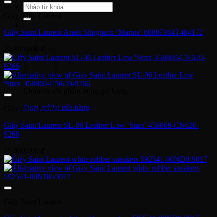
Tìm
kiếm:
Giày Saint Laurent
Giày Saint Laurent Anaïs Slingback ‘Marine’ 68887814T404172
Giỏ hàng
22,900,000
₫
Chưa có sản phẩm trong giỏ hàng.
Quay trở lại cửa hàng
Giày Saint Laurent
Giày Saint Laurent SL-06 Leather Low ‘Stars’ 458869-CN620-
9266
15,900,000
₫
Giày Saint Laurent