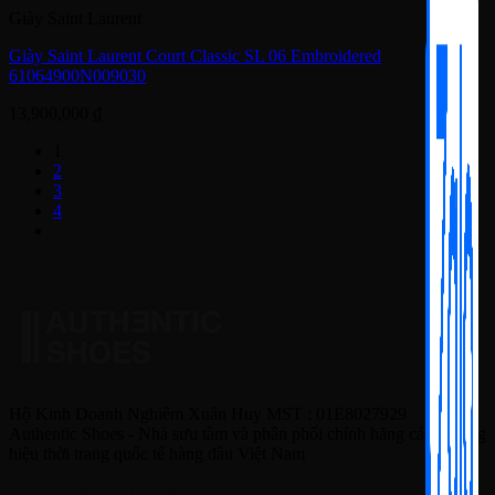
Giày Saint Laurent
Giày Saint Laurent Court Classic SL 06 Embroidered
61064900N009030
13,900,000
₫
1
2
3
4
Hộ Kinh Doanh Nghiêm Xuân Huy MST : 01E8027929
Authentic Shoes - Nhà sưu tầm và phân phối chính hãng các thương
hiệu thời trang quốc tế hàng đầu Việt Nam
HỆ THỐNG CỬA HÀNG