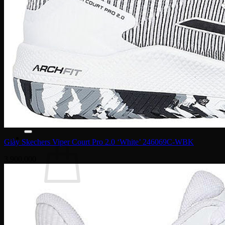
Dior
Gucci
Coach
Bally
Montblanc
Salvatore Ferragamo
Dolce & Gabbana
Fendi
Saint Laurent
Tom Ford
Tin Tức – Sự Kiện
Sale
Tìm
kiếm:
Giày Skechers Viper Court Pro 2.0 ‘White’ 246069C-WBK
3,900,000
Chưa có sản phẩm trong giỏ hàng.
Quay trở lại cửa hàng