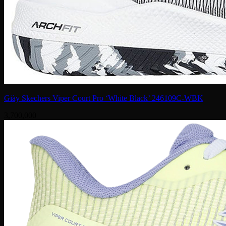
Giày Skechers Viper Court Pro ‘White Black’ 246109C-WBK
3,700,000