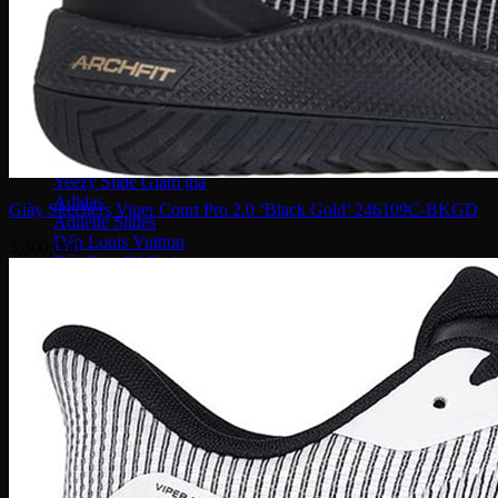
MCM
Dolce & Gabbana
Chanel
Montblanc
Bape
Fila
Chloe
Bottega Veneta
Palm Angels
Yeezy Slide
Adidas
Giày Skechers Viper Court Pro 2.0 ‘Black Gold’ 246109C-BKGD
Adilette Slides
Dép Louis Vuitton
3,300,000
Dép Fear Of God
Dr. Martens
Nike
Dép Air Max
Crocs
Vans
MLB
Bottega Veneta
Gucci
Versace
Prada
Burberry