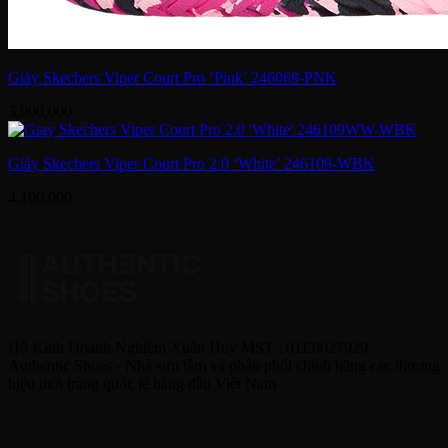
Giày Skechers Viper Court Pro ‘Pink’ 246069-PNK
3,900,000
Giày Skechers Viper Court Pro 2.0 ‘White’ 246109-WBK
4,100,000
Hộ Kinh Doanh Nghiêm Xuân Huy MST : 01E8027929
Authentic Shoes - Nhà sưu tầm và phân phối chính hãng các thương
hiệu thời trang quốc tế hàng đầu Việt Nam
HỆ THỐNG CỬA HÀNG