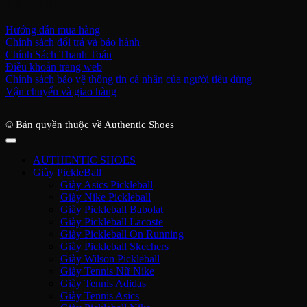
Hỗ trợ khách hàng
Hướng dẫn mua hàng
Chính sách đổi trả và bảo hành
Chính Sách Thanh Toán
Điều khoản trang web
Chính sách bảo vệ thông tin cá nhân của người tiêu dùng
Vận chuyển và giao hàng
© Bản quyền thuộc về Authentic Shoes
AUTHENTIC SHOES
Giày PickleBall
Giày Asics Pickleball
Giày Nike Pickleball
Giày Pickleball Babolat
Giày Pickleball Lacoste
Giày Pickleball On Running
Giày Pickleball Skechers
Giày Wilson Pickleball
Giày Tennis Nữ Nike
Giày Tennis Adidas
Giày Tennis Asics