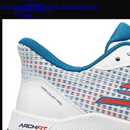
Thắt lưng
Giày Skechers Viper Court Pro ‘Blue’ 246069-WNV
Vợt Joola
Vợt Sypik
3,900,000
Vợt Adidas
Vợt Hoead
Vợt CRBN
Vợt Proton
Vợt Gearbox
Vợt Selkirk
Prada
Bvlgari
JO Malone
DKNY
Louis Vuitton
Salvatore ferragamo
Kilian
Chanel
Dior
Lancome
Narciso
Tom Ford
Armani
Gucci
Kenzo
Miller Harris