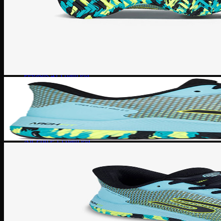
Zoom Freak
Why not Zero
Kyrie 8
Nike Kobe
NIke GT Cut 2
Giày Chạy
Pegasus 41
Nike Air Zoom
Nike Tempo
Nike Zoomx
Nike Air
Air Force 1
Air Force 1 Shadow nữ
Air Huarache
Air Uptempo
Giày Jordan 1
Giày Jordan 1 Low
Giày Jordan 1 Mid
Giày Jordan 1 High
Giày Jordan 1 High Zoom
Giày Jordan 2