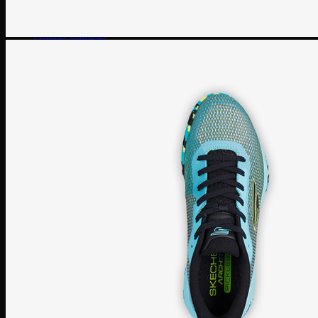
SuperStar
Adidas Gazelle
Adidas Campus
Giày bóng rổ Adidas
Adidas Dame 8
Adidas Harden
Ultra Boost
Ultra Boost 22
Ultra Boost 4.0
Giày chạy Adidas
Adidas Adizero
Adidas Yeezy
Yeezy 350
Yeezy Slide
Yeezy Foam Runner
Adidas NMD
NMD R1
Adidas Collab