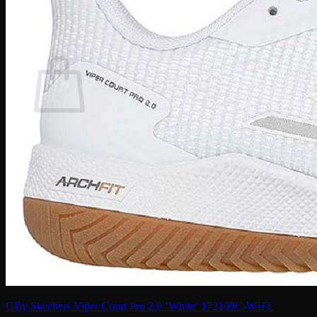
Tìm
kiếm:
Giỏ hàng
Chưa có sản phẩm trong giỏ hàng.
Quay trở lại cửa hàng
Giày Skechers Viper Court Pro 2.0 ‘White’ 172109C-WHT