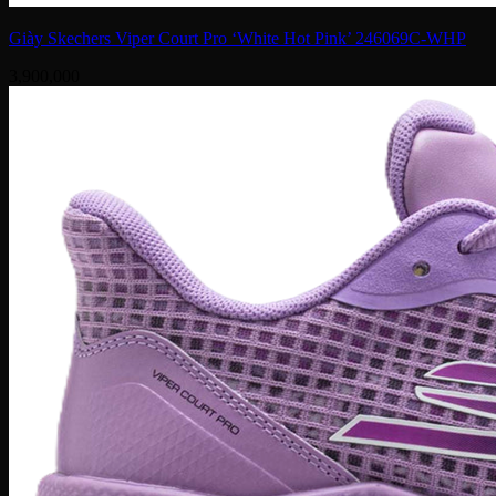
Giày Skechers Viper Court Pro ‘White Hot Pink’ 246069C-WHP
3,900,000