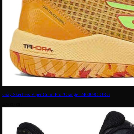
Giày Skechers Viper Court Pro ‘Orange’ 246069C-ORG
4,500,000