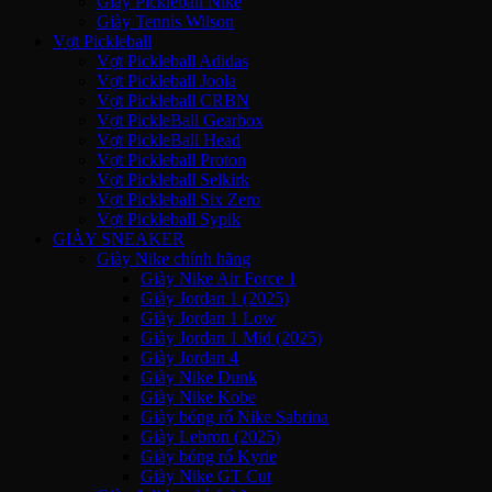
Giày Pickleball Nike
Giày Tennis Wilson
Vợt Pickleball
Vợt Pickleball Adidas
Vợt Pickleball Joola
Vợt Pickleball CRBN
Vợt PickleBall Gearbox
Vợt PickleBall Head
Vợt Pickleball Proton
Vợt Pickleball Selkirk
Vợt Pickleball Six Zero
Vợt Pickleball Sypik
GIÀY SNEAKER
Giày Nike chính hãng
Giày Nike Air Force 1
Giày Jordan 1 (2025)
Giày Jordan 1 Low
Giày Jordan 1 Mid (2025)
Giày Jordan 4
Giày Nike Dunk
Giày Nike Kobe
Giày bóng rổ Nike Sabrina
Giày Lebron (2025)
Giày bóng rổ Kyrie
Giày Nike GT Cut