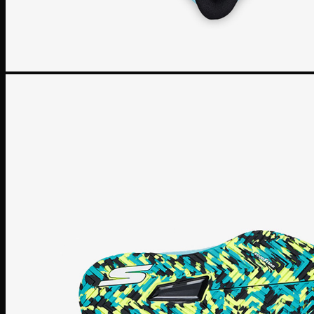
Human Race
Adidas Y-3
Nike Air Max
Air max 1
Air max 90
Air Max 97
Air max 270
Vapormax
Giày thời trang
Nike Dunk
SB Dunk
Nike Blazer
Nike Cortez
Giày bóng rổ Nike
Lebron 20
KD 15
PG 6