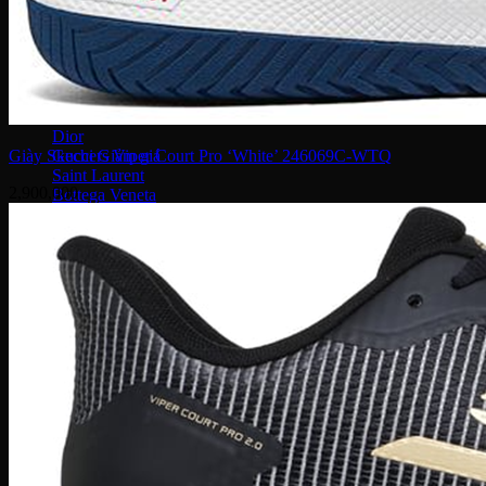
Serge Lutens
Maison Francis
Maison Margiela
Gentle Monster
Prada
Louis Vuitton
Dior
Gucci
Giày Skechers Viper Court Pro ‘White’ 246069C-WTQ
Saint Laurent
2,900,000
Bottega Veneta
Versace
Fendi
Ray Ban
Gucci
Champion
Coach
Fendi
Balenciaga
Adidas
Supreme
Celine
Louis Vuitton
Maison Margiela
Nike