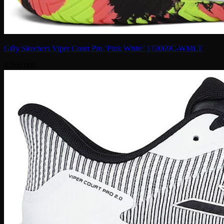
Giày Skechers Viper Court Pro ‘Pink White’ 172069C-WMLT
4,500,000