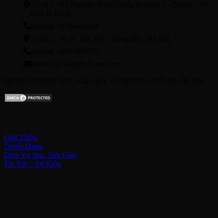
Cơ sở 1: 561 Nguyễn Đình Chiểu Phường 2 - Quận3 - TP.
Hồ Chí Minh
Hotline : 0786665444
Cở sở 2 : 70-72 Tây Sơn - Đống Đa - Hà Nội
Hotline : 0785499555
Service@AutheticShoes.com
ĐKKD: 01E8027929 - Cấp ngày: 01/06/2019 - Nơi cấp: Hà Nội
Về chúng tôi
Giới Thiệu
Tuyển Dụng
Dịch Vụ Spa, Sửa Giày
Tin Tức - Sự Kiện
Kết nối với chúng tôi