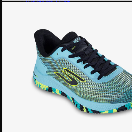
Giày Pickleball Lacoste
Giày Pickleball On Running
Giày Pickleball Skechers
Vợt Pickleball
Vợt Pickleball Adidas
Vợt Pickleball CRBN
Vợt PickleBall Gearbox
Vợt PickleBall Head
Vợt Pickleball Joola
Vợt Pickleball Proton
Vợt Pickleball Selkirk
Vợt Pickleball Six Zero
Vợt Pickleball Sypik
Giày
Giày Adidas
Giày Nike
Giày Jordan
Môn thể thao
Giày Retro Sneaker
Thương hiệu khác
Adidas Original
Adidas XLG
Adidas Samba