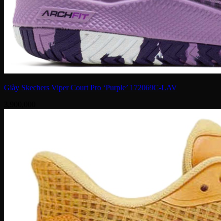
Giày Skechers Viper Court Pro ‘Purple’ 172069C-LAV
3,900,000