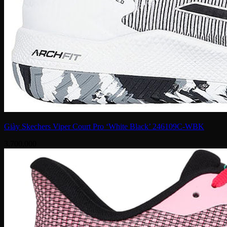
Giày Skechers Viper Court Pro ‘White Black’ 246109C-WBK
3,700,000