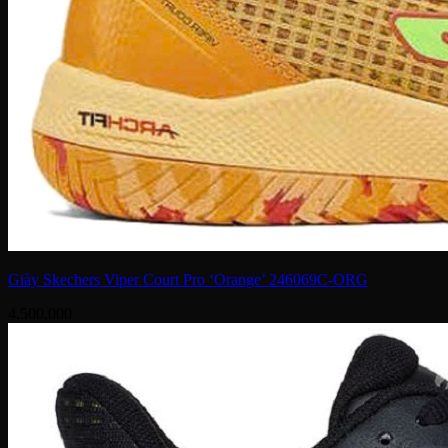
Giày Skechers Viper Court Pro ‘Orange’ 246069C-ORG
4,500,000