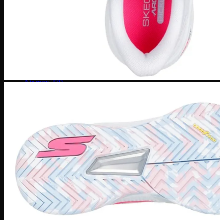
Human Race
Adidas Y-3
Nike Air Max
Air max 1
Air max 90
Air Max 97
Air max 270
Vapormax
Giày thời trang
Nike Dunk
SB Dunk
Nike Blazer
Nike Cortez
Giày bóng rổ Nike
Lebron 20
KD 15
PG 6