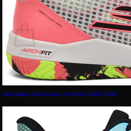
Tìm
kiếm:
Giỏ hàng
Chưa có sản phẩm trong giỏ hàng.
Quay trở lại cửa hàng
Giày Skechers Viper Court Pro ‘Pink White’ 172069C-WMLT
4,500,000