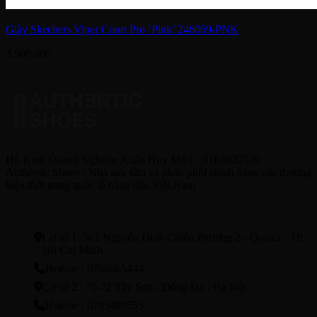
Giày Skechers Viper Court Pro ‘Pink’ 246069-PNK
3,900,000
Hộ Kinh Doanh Nghiêm Xuân Huy MST : 01E8027929
Authentic Shoes - Nhà sưu tầm và phân phối chính hãng các thương
hiệu thời trang quốc tế hàng đầu Việt Nam
HỆ THỐNG CỬA HÀNG
Cơ sở 1: 561 Nguyễn Đình Chiểu Phường 2 - Quận3 - TP.
Hồ Chí Minh
Hotline : 0786665444
Cở sở 2 : 70-72 Tây Sơn - Đống Đa - Hà Nội
Hotline : 0785499555