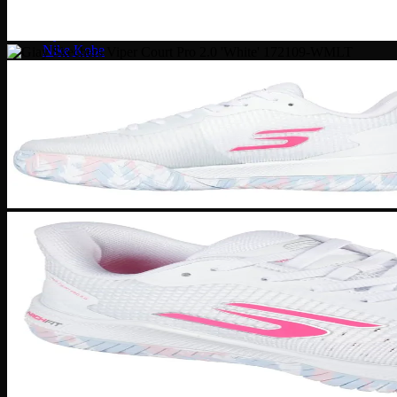
Zoom Freak
Why not Zero
Kyrie 8
Nike Kobe
NIke GT Cut 2
Giày Chạy
Pegasus 41
Nike Air Zoom
Nike Tempo
Nike Zoomx
Nike Air
Air Force 1
Air Force 1 Shadow nữ
Air Huarache
Air Uptempo
Giày Jordan 1
Giày Jordan 1 Low
Giày Jordan 1 Mid
Giày Jordan 1 High
Giày Jordan 1 High Zoom
Giày Jordan 2