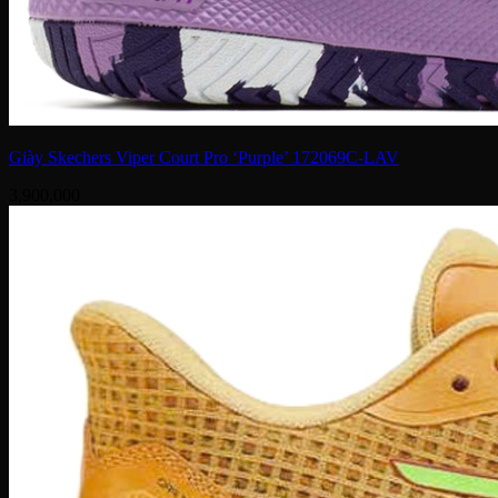
Giày Skechers Viper Court Pro ‘Purple’ 172069C-LAV
3,900,000