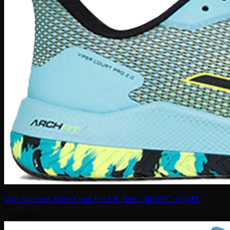
Giày Skechers Viper Court Pro 2.0 ‘Blue’ 246109C-AQMT
4,500,000