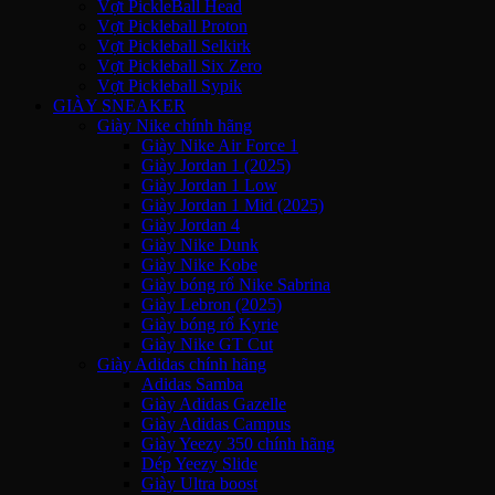
Vợt PickleBall Head
Vợt Pickleball Proton
Vợt Pickleball Selkirk
Vợt Pickleball Six Zero
Vợt Pickleball Sypik
GIÀY SNEAKER
Giày Nike chính hãng
Giày Nike Air Force 1
Giày Jordan 1 (2025)
Giày Jordan 1 Low
Giày Jordan 1 Mid (2025)
Giày Jordan 4
Giày Nike Dunk
Giày Nike Kobe
Giày bóng rổ Nike Sabrina
Giày Lebron (2025)
Giày bóng rổ Kyrie
Giày Nike GT Cut
Giày Adidas chính hãng
Adidas Samba
Giày Adidas Gazelle
Giày Adidas Campus
Giày Yeezy 350 chính hãng
Dép Yeezy Slide
Giày Ultra boost