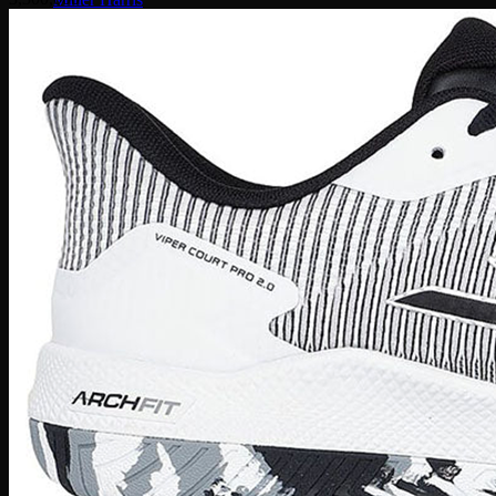
Serge Lutens
Maison Francis
Maison Margiela
Gentle Monster
Prada
Louis Vuitton
Dior
Gucci
Saint Laurent
Bottega Veneta
Versace
Fendi
Ray Ban
Gucci
Champion
Coach
Fendi
Balenciaga
Adidas
Supreme
Celine
Louis Vuitton
Maison Margiela
Nike