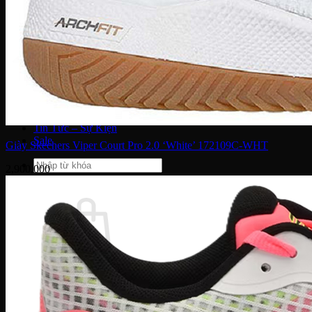
Dior
Gucci
Coach
Bally
Montblanc
Salvatore Ferragamo
Dolce & Gabbana
Fendi
Saint Laurent
Tom Ford
Tin Tức – Sự Kiện
Sale
Giày Skechers Viper Court Pro 2.0 ‘White’ 172109C-WHT
Tìm
2,900,000
kiếm:
Chưa có sản phẩm trong giỏ hàng.
Quay trở lại cửa hàng