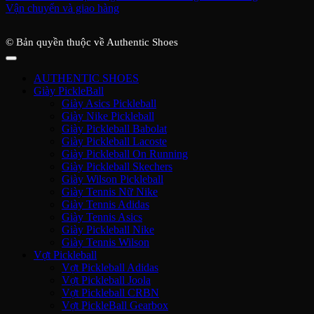
Vận chuyển và giao hàng
© Bản quyền thuộc về Authentic Shoes
AUTHENTIC SHOES
Giày PickleBall
Giày Asics Pickleball
Giày Nike Pickleball
Giày Pickleball Babolat
Giày Pickleball Lacoste
Giày Pickleball On Running
Giày Pickleball Skechers
Giày Wilson Pickleball
Giày Tennis Nữ Nike
Giày Tennis Adidas
Giày Tennis Asics
Giày Pickleball Nike
Giày Tennis Wilson
Vợt Pickleball
Vợt Pickleball Adidas
Vợt Pickleball Joola
Vợt Pickleball CRBN
Vợt PickleBall Gearbox