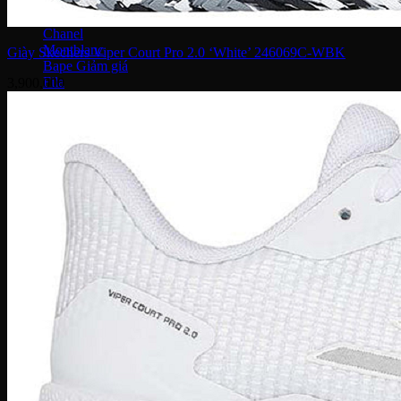
MCM
Dolce & Gabbana
Chanel
Montblanc
Giày Skechers Viper Court Pro 2.0 ‘White’ 246069C-WBK
Bape
Fila
3,900,000
Chloe
Bottega Veneta
Palm Angels
Yeezy Slide
Adidas
Adilette Slides
Dép Louis Vuitton
Dép Fear Of God
Dr. Martens
Nike
Dép Air Max
Crocs
Vans
MLB
Bottega Veneta
Gucci
Versace
Prada
Burberry