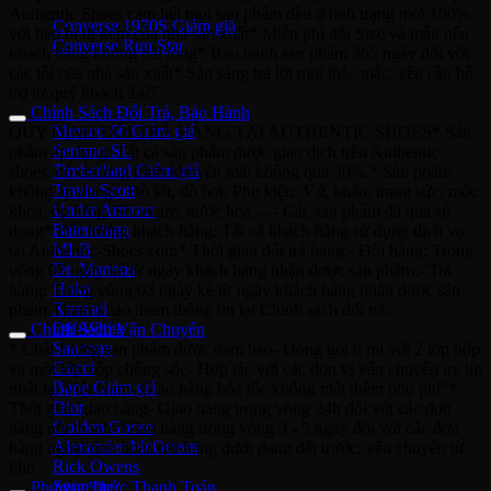
Authentic Shoes cam hết mọi sản phẩm đều ở tình trạng mới 100%
Converse 1970S
với bao bì đi kèm của nhà sản xuất* Miễn phí đổi Size và mẫu nếu
Converse Run Star
khách hàng không hài lòng* Bảo hành sản phẩm 365 ngày đối với
các lỗi của nhà sản xuất* Sẵn sàng trả lời mọi thắc mắc, yêu cầu hỗ
Onitsuka Tiger
trợ từ quý khách 24/7
Chính Sách Đổi Trả, Bảo Hành
Mexico 66
QUY ĐỊNH ĐỔI TRẢ HÀNG TẠI AUTHENTIC SHOES* Sản
Serrano SL
phẩm áp dụng: Tất cả sản phẩm được giao dịch trên Authentic
Timberland
shoes, có chương trình khuyến mãi không quá 30%.* Sản phẩm
Travis Scott
không áp dụng:- Đồ lót, đồ bơi, Phụ kiện: Vớ, khăn, trang sức, móc
Under Armour
khóa, ốp lưng, Shoecare, nước hoa,....- Các sản phẩm đã qua sử
Balenciaga
dụng* Đối tượng khách hàng: Tất cả khách hàng sử dụng dịch vụ
MLB
tại Authentic-Shoes.com* Thời gian đổi trả hàng:- Đổi hàng: Trong
Dr. Martens
vòng 07 ngày kể từ ngày khách hàng nhận được sản phẩm.- Trả
Hoka
hàng: Trong vòng 03 ngày kể từ ngày khách hàng nhận được sản
Xvessel
phẩm.Tham khảo thêm thông tin tại Chính sách đổi trả.
Off-White
Chính Sách Vận Chuyển
Saucony
* Chất lượng sản phẩm được đảm bảo- Đóng gói tỉ mỉ với 2 lớp hộp
Gucci
và một lớp xốp chống sốc- Hợp tác với các đơn vị vận chuyển uy tín
Bape
nhất tại Việt Nam- Giao hàng hỏa tốc không mất thêm phụ phí"*
Dior
Thời gian giao hàng- Giao hàng trong vòng 24h đối với các đơn
Golden Goose
hàng nội thành- Giao hàng trong vòng 3 - 5 ngày đối với các đợn
Alexander McQueen
hàng ngoại tỉnh hoặc đặt hàng dưới dạng đặt trước, vận chuyển từ
Rick Owens
kho
Supreme
Phương Thức Thanh Toán