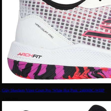
Giày Skechers Viper Court Pro ‘White Hot Pink’ 246069C-WHP
3,900,000