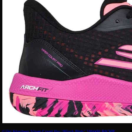
Giày Skechers Viper Court Pro ‘Black Pink’ 246069-BKHP