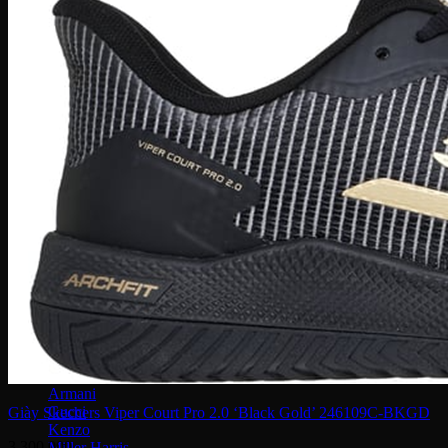
Thắt lưng
Vợt Joola
Vợt Sypik
Vợt Adidas
Vợt Hoead
Vợt CRBN
Vợt Proton
Vợt Gearbox
Vợt Selkirk
Prada
Bvlgari
JO Malone
DKNY
Louis Vuitton
Salvatore ferragamo
Kilian
Chanel
Dior
Lancome
Narciso
Tom Ford
Armani
Gucci
Giày Skechers Viper Court Pro 2.0 ‘Black Gold’ 246109C-BKGD
Kenzo
3,300,000
Miller Harris