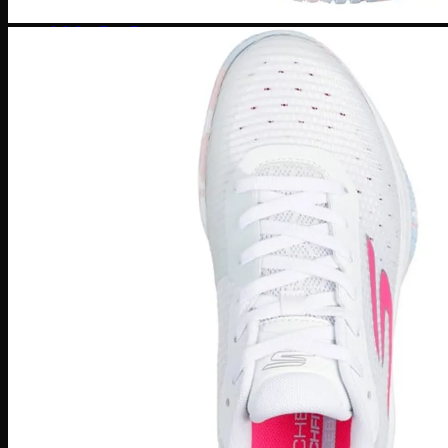
SuperStar
Adidas Gazelle
Adidas Campus
Giày bóng rổ Adidas
Adidas Dame 8
Adidas Harden
Ultra Boost
Ultra Boost 22
Ultra Boost 4.0
Giày chạy Adidas
Adidas Adizero
Adidas Yeezy
Yeezy 350
Yeezy Slide
Yeezy Foam Runner
Adidas NMD
NMD R1
Adidas Collab