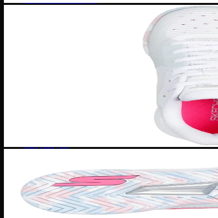
Giày Jordan 3
Giày Jordan 4
Giày Jordan 312
Giày bóng rổ
Giày bóng rổ Nike
Giày bóng rổ Puma
Giày bóng rổ Adidas
Giày bóng rổ Li-ning
Giày bóng rổ Under Armour
Giày Chạy
Giày chạy Nike
Giày chạy NB
Giày chạy Puma
Giày chạy Adidas
Giày Chạy Asics
Giày chạy Under Armour
Giày chạy Hoka
Giày chạy ON
Giày bóng đá