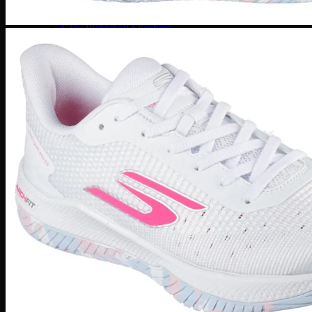
Giày Pickleball Lacoste
Giày Pickleball On Running
Giày Pickleball Skechers
Vợt Pickleball
Vợt Pickleball Adidas
Vợt Pickleball CRBN
Vợt PickleBall Gearbox
Vợt PickleBall Head
Vợt Pickleball Joola
Vợt Pickleball Proton
Vợt Pickleball Selkirk
Vợt Pickleball Six Zero
Vợt Pickleball Sypik
Giày
Giày Adidas
Giày Nike
Giày Jordan
Môn thể thao
Giày Retro Sneaker
Thương hiệu khác
Adidas Original
Adidas XLG
Adidas Samba