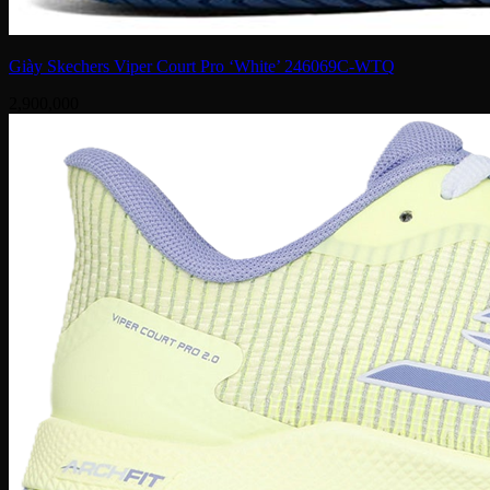
Giày Skechers Viper Court Pro ‘White’ 246069C-WTQ
2,900,000