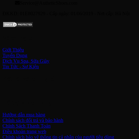
Service@AutheticShoes.com
ĐKKD: 01E8027929 - Cấp ngày: 01/06/2019 - Nơi cấp: Hà Nội
Về chúng tôi
Giới Thiệu
Tuyển Dụng
Dịch Vụ Spa, Sửa Giày
Tin Tức - Sự Kiện
Kết nối với chúng tôi
Hỗ trợ khách hàng
Hướng dẫn mua hàng
Chính sách đổi trả và bảo hành
Chính Sách Thanh Toán
Điều khoản trang web
Chính sách bảo vệ thông tin cá nhân của người tiêu dùng