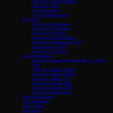
Giày Yeezy 350 chính hãng
Dép Yeezy Slide
Giày Ultra boost
Giày Adidas Barricade
Giày Asics
Giày Asics Gel Kayano
Giày Asics FF3 Novak
Giày Asics Gel-NYC
Giày Asics Gel-Resolution
Giày Asics Solution Speed FF3
Giày Asics Gel 1090
Giày Asics Gel Lyte 3
Giày New Balance
Giày New Balance 530 chính hãng – Giá Tốt
Nhất
Giày New Balance 1906R
Giày New Balance 2002R
Giày New Balance 574
Giày New Balance 9060
Giày New Balance 1000
Giày New Balance 550
Giày Onitsuka Tiger
Giày Timberland
Giày Li-Ning
Giày Puma