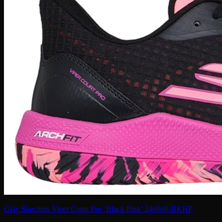
Giày Skechers Viper Court Pro ‘Black Pink’ 246069-BKHP