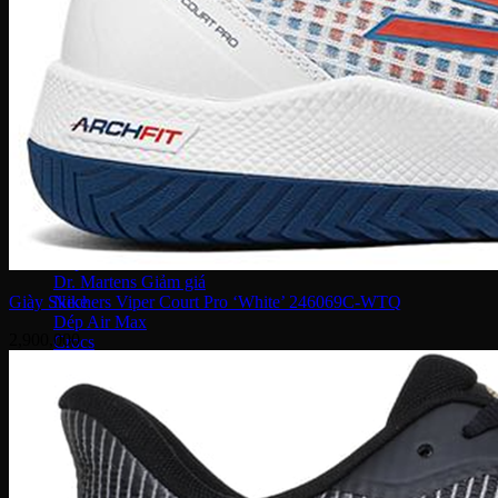
MCM
Dolce & Gabbana
Chanel
Montblanc
Bape
Fila
Chloe
Bottega Veneta
Palm Angels
Yeezy Slide
Adidas
Adilette Slides
Dép Louis Vuitton
Dép Fear Of God
Dr. Martens
Nike
Giày Skechers Viper Court Pro ‘White’ 246069C-WTQ
Dép Air Max
2,900,000
Crocs
Vans
MLB
Bottega Veneta
Gucci
Versace
Prada
Burberry