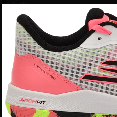
3,900,000
Nike Sacai
Fear of God
Lacoste
Louis Vuitton
Burberry
MCM
Saint Laurent
Givenchy
Prada
Coach
Christian Louboutin
Jimmy Choo
Mihara Yasuhiro
Nike Stussy
Fred Perry
Moncler
Versace
New Balance
Onitsuka Tiger
Phụ Kiện
PickleBall
Nước Hoa
Kinh mắt
Túi chính hãng
Dép