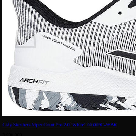
Tìm
kiếm:
Giỏ hàng
Chưa có sản phẩm trong giỏ hàng.
Quay trở lại cửa hàng
Giày Skechers Viper Court Pro 2.0 ‘White’ 246069C-WBK
3,900,000