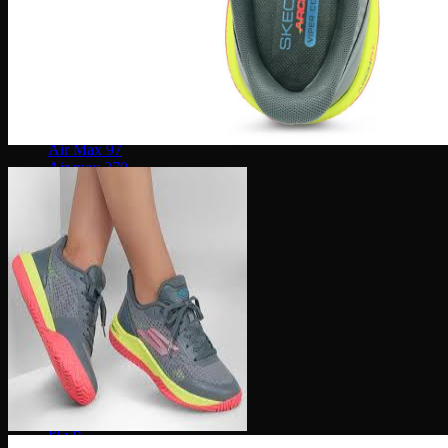
Human Race
Adidas Y-3
Nike Air Max
Air max 1
Air max 90
Air Max 97
Air max 270
Vapormax
Giày thời trang
Nike Dunk
SB Dunk
Nike Blazer
Nike Cortez
Giày bóng rổ Nike
Lebron 20
KD 15
PG 6