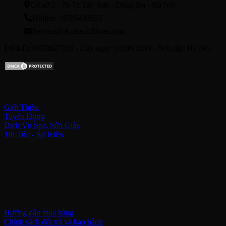
Cở sở 2 : 70-72 Tây Sơn - Đống Đa - Hà Nội
Hotline : 0785499555
Service@AutheticShoes.com
ĐKKD: 01E8027929 - Cấp ngày: 01/06/2019 - Nơi cấp: Hà Nội
Về chúng tôi
Giới Thiệu
Tuyển Dụng
Dịch Vụ Spa, Sửa Giày
Tin Tức - Sự Kiện
Kết nối với chúng tôi
Hỗ trợ khách hàng
Hướng dẫn mua hàng
Chính sách đổi trả và bảo hành