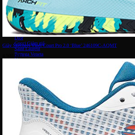
Serge Lutens
Maison Francis
Maison Margiela
Gentle Monster
Prada
Louis Vuitton
Dior
Gucci
Giày Skechers Viper Court Pro 2.0 ‘Blue’ 246109C-AQMT
Saint Laurent
Bottega Veneta
4,500,000
Versace
Fendi
Ray Ban
Gucci
Champion
Coach
Fendi
Balenciaga
Adidas
Supreme
Celine
Louis Vuitton
Maison Margiela
Nike