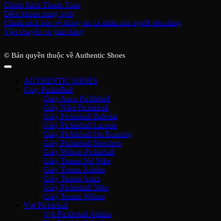
Chính Sách Thanh Toán
Điều khoản trang web
Chính sách bảo vệ thông tin cá nhân của người tiêu dùng
Vận chuyển và giao hàng
© Bản quyền thuộc về Authentic Shoes
AUTHENTIC SHOES
Giày PickleBall
Giày Asics Pickleball
Giày Nike Pickleball
Giày Pickleball Babolat
Giày Pickleball Lacoste
Giày Pickleball On Running
Giày Pickleball Skechers
Giày Wilson Pickleball
Giày Tennis Nữ Nike
Giày Tennis Adidas
Giày Tennis Asics
Giày Pickleball Nike
Giày Tennis Wilson
Vợt Pickleball
Vợt Pickleball Adidas