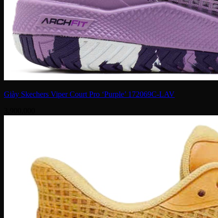
Giày Skechers Viper Court Pro ‘Purple’ 172069C-LAV
3,900,000