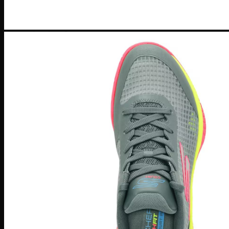
SuperStar
Adidas Gazelle
Adidas Campus
Giày bóng rổ Adidas
Adidas Dame 8
Adidas Harden
Ultra Boost
Ultra Boost 22
Ultra Boost 4.0
Giày chạy Adidas
Adidas Adizero
Adidas Yeezy
Yeezy 350
Yeezy Slide
Yeezy Foam Runner
Adidas NMD
NMD R1
Adidas Collab