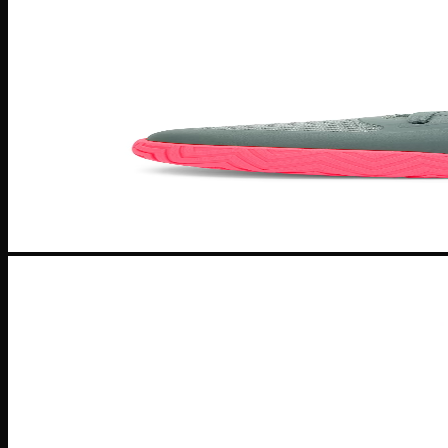
Zoom Freak
Why not Zero
Kyrie 8
Nike Kobe
NIke GT Cut 2
Giày Chạy
Pegasus 41
Nike Air Zoom
Nike Tempo
Nike Zoomx
Nike Air
Air Force 1
Air Force 1 Shadow nữ
Air Huarache
Air Uptempo
Giày Jordan 1
Giày Jordan 1 Low
Giày Jordan 1 Mid
Giày Jordan 1 High
Giày Jordan 1 High Zoom
Giày Jordan 2