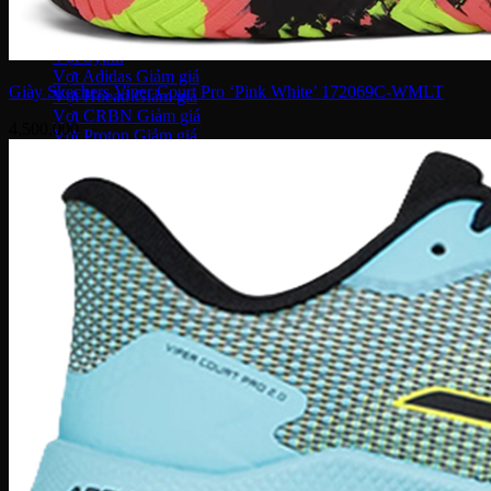
Thắt lưng
Vợt Joola
Vợt Sypik
Vợt Adidas
Giày Skechers Viper Court Pro ‘Pink White’ 172069C-WMLT
Vợt Hoead
Vợt CRBN
4,500,000
Vợt Proton
Vợt Gearbox
Vợt Selkirk
Prada
Bvlgari
JO Malone
DKNY
Louis Vuitton
Salvatore ferragamo
Kilian
Chanel
Dior
Lancome
Narciso
Tom Ford
Armani
Gucci
Kenzo
Miller Harris