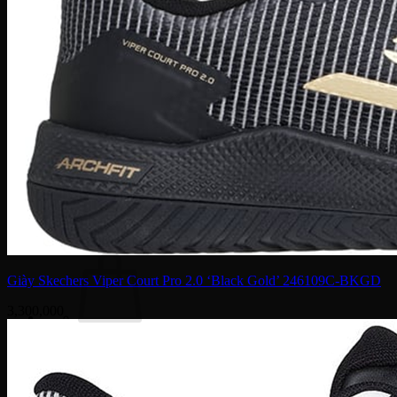
Dior
Gucci
Coach
Bally
Montblanc
Salvatore Ferragamo
Dolce & Gabbana
Fendi
Saint Laurent
Tom Ford
Tin Tức – Sự Kiện
Sale
Tìm
kiếm:
Giày Skechers Viper Court Pro 2.0 ‘Black Gold’ 246109C-BKGD
3,300,000
Chưa có sản phẩm trong giỏ hàng.
Quay trở lại cửa hàng