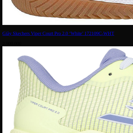
Giày Skechers Viper Court Pro 2.0 ‘White’ 172109C-WHT
2,900,000