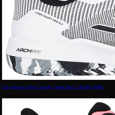
Giày Skechers Viper Court Pro ‘White Black’ 246109C-WBK
3,700,000