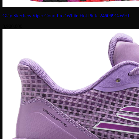
Giày Skechers Viper Court Pro ‘White Hot Pink’ 246069C-WHP
3,900,000