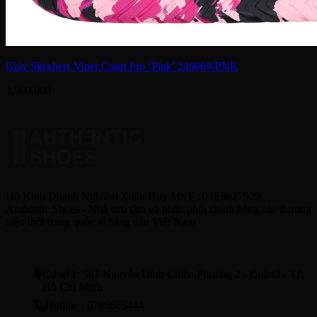
Giày Skechers Viper Court Pro ‘Pink’ 246069-PNK
3,900,000
Hộ Kinh Doanh Nghiêm Xuân Huy MST : 01E8027929
Authentic Shoes - Nhà sưu tầm và phân phối chính hãng các thương
hiệu thời trang quốc tế hàng đầu Việt Nam
HỆ THỐNG CỬA HÀNG
Cơ sở 1: 561 Nguyễn Đình Chiểu Phường 2 - Quận3 - TP.
Hồ Chí Minh
Hotline : 0786665444