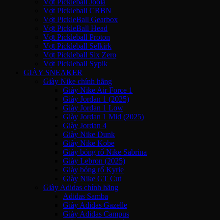
Vợt Pickleball Joola
Vợt Pickleball CRBN
Vợt PickleBall Gearbox
Vợt PickleBall Head
Vợt Pickleball Proton
Vợt Pickleball Selkirk
Vợt Pickleball Six Zero
Vợt Pickleball Sypik
GIÀY SNEAKER
Giày Nike chính hãng
Giày Nike Air Force 1
Giày Jordan 1 (2025)
Giày Jordan 1 Low
Giày Jordan 1 Mid (2025)
Giày Jordan 4
Giày Nike Dunk
Giày Nike Kobe
Giày bóng rổ Nike Sabrina
Giày Lebron (2025)
Giày bóng rổ Kyrie
Giày Nike GT Cut
Giày Adidas chính hãng
Adidas Samba
Giày Adidas Gazelle
Giày Adidas Campus