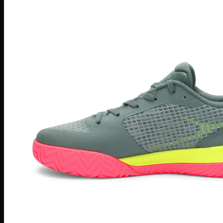
Giày Pickleball Lacoste
Giày Pickleball On Running
Giày Pickleball Skechers
Vợt Pickleball
Vợt Pickleball Adidas
Vợt Pickleball CRBN
Vợt PickleBall Gearbox
Vợt PickleBall Head
Vợt Pickleball Joola
Vợt Pickleball Proton
Vợt Pickleball Selkirk
Vợt Pickleball Six Zero
Vợt Pickleball Sypik
Giày
Giày Adidas
Giày Nike
Giày Jordan
Môn thể thao
Giày Retro Sneaker
Thương hiệu khác
Adidas Original
Adidas XLG
Adidas Samba