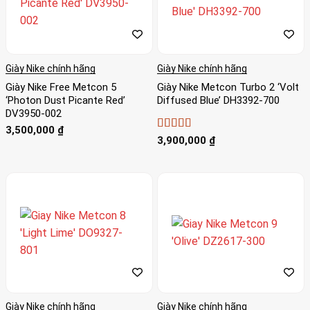
Giày Nike chính hãng
Giày Nike chính hãng
Giày Nike Free Metcon 5
Giày Nike Metcon Turbo 2 ‘Volt
‘Photon Dust Picante Red’
Diffused Blue’ DH3392-700
DV3950-002
3,500,000
₫
Được xếp
3,900,000
₫
hạng
4
5
sao
Giày Nike chính hãng
Giày Nike chính hãng