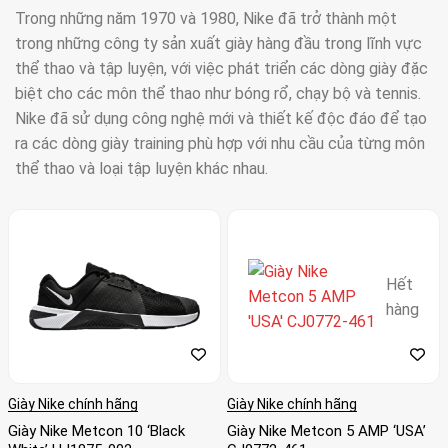
Trong những năm 1970 và 1980, Nike đã trở thành một
trong những công ty sản xuất giày hàng đầu trong lĩnh vực
thể thao và tập luyện, với việc phát triển các dòng giày đặc
biệt cho các môn thể thao như bóng rổ, chạy bộ và tennis.
Nike đã sử dụng công nghệ mới và thiết kế độc đáo để tạo
ra các dòng giày training phù hợp với nhu cầu của từng môn
thể thao và loại tập luyện khác nhau.
Từ đó đến nay, các công ty sản xuất giày như Adidas, Puma
và Under Armour đã tiếp tục phát triển và cung cấp các
dòng giày training đa dạng để đáp ứng nhu cầu của người
Hết
tập luyện và các vận động viên trên khắp thế giới. Giày
hàng
training ngày nay đã có những cải tiến vượt bậc về công
nghệ và thiết kế để đem lại sự thoải mái, an toàn và hiệu
quả trong quá trình tập luyện.
Giày Nike chính hãng
Giày Nike chính hãng
Hiện nay có rất nhiều thương hiệu sản xuất giày training trên
Giày Nike Metcon 10 ‘Black
Giày Nike Metcon 5 AMP ‘USA’
thị trường, mỗi thương hiệu có những đặc trưng và ưu điểm