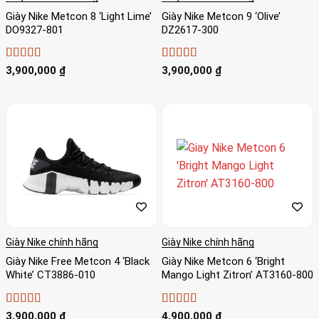
Giày Nike Metcon 8 ‘Light Lime’
Giày Nike Metcon 9 ‘Olive’
DO9327-801
DZ2617-300
Được xếp
Được xếp
3,900,000
₫
3,900,000
₫
hạng
5
5 sao
hạng
4
5
sao
Giày Nike chính hãng
Giày Nike chính hãng
Giày Nike Free Metcon 4 ‘Black
Giày Nike Metcon 6 ‘Bright
White’ CT3886-010
Mango Light Zitron’ AT3160-800
Được xếp
Được xếp
3,900,000
₫
4,900,000
₫