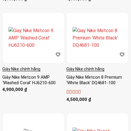
hạng
4
5
hạng
5
5 sao
sao
Giày Nike chính hãng
Giày Nike chính hãng
Giày Nike Metcon 9 AMP
Giày Nike Metcon 8 Premium
‘Washed Coral’ HJ6210-600
‘White Black’ DQ4681-100
4,900,000
₫
Được xếp
4,500,000
₫
hạng
5
5 sao