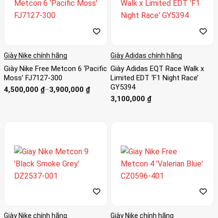
Giày Nike chính hãng
Giày Adidas chính hãng
Giày Nike Free Metcon 6 ‘Pacific
Giày Adidas EQT Race Walk x
Moss’ FJ7127-300
Limited EDT ‘F1 Night Race’
GY5394
Khoảng
4,500,000
₫
–
3,900,000
₫
giá:
3,100,000
₫
từ
3,900,000 ₫
đến
4,500,000 ₫
Giày Nike chính hãng
Giày Nike chính hãng