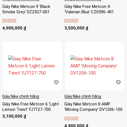
Giày Nike Metcon 9 ‘Black
Giày Nike Free Metcon 4
Smoke Grey’ DZ2537-001
‘Valerian Blue’ CZ0596-401
Được xếp
Được xếp
4,900,000
₫
3,500,000
₫
hạng
5
5 sao
hạng
4
5
sao
Giày Nike chính hãng
Giày Nike chính hãng
Giày Nike Free Metcon 6 ‘Light
Giày Nike Metcon 8 AMP
Lemon Twist’ FJ7127-700
‘Moving Company’ DV1206-100
3,100,000
₫
Được xếp
4,900,000
₫