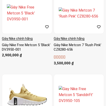
nghệ tiên tiến.
New Balance: New Balance cung cấp các dòng giày tập
luyện chất lượng cao, có tính năng hỗ trợ và độ bền cao.
Ngoài ra, còn rất nhiều thương hiệu khác như Asics, Puma,
Converse, và các thương hiệu giày tập luyện phổ biến khác,
Giày Nike chính hãng
Giày Nike chính hãng
mỗi thương hiệu đều có những đặc điểm riêng và phù hợp
Giày Nike Free Metcon 5 ‘Black’
Giày Nike Metcon 7 ‘Rush Pink’
với nhu cầu và sở thích của từng người dùng.
DV3950-001
CZ8280-656
2,900,000
₫
Được xếp
3,500,000
₫
hạng
5
5 sao