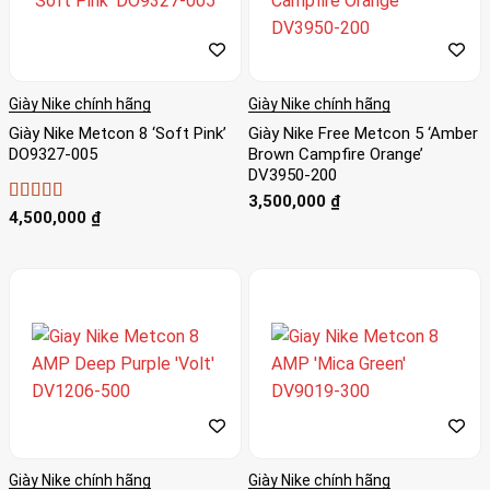
Giày Nike chính hãng
Giày Nike chính hãng
Giày Nike Metcon 8 ‘Soft Pink’
Giày Nike Free Metcon 5 ‘Amber
DO9327-005
Brown Campfire Orange’
DV3950-200
3,500,000
₫
Được xếp
4,500,000
₫
hạng
4
5
sao
Giày Nike chính hãng
Giày Nike chính hãng