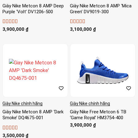
Giày Nike Metcon 8 AMP Deep
Giày Nike Metcon 8 AMP ‘Mica
Purple ‘Volt’ DV1206-500
Green’ DV9019-300
Được xếp
Được xếp
3,900,000
₫
3,100,000
₫
hạng
4
5
hạng
4
5
sao
sao
Giày Nike chính hãng
Giày Nike chính hãng
Giày Nike Metcon 8 AMP ‘Dark
Giày Nike Free Metcon 6 TB
Smoke’ DQ4675-001
‘Game Royal’ HM3754-400
3,900,000
₫
Được xếp
3,500,000
₫