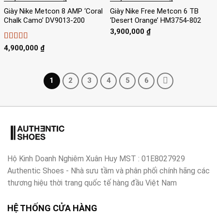
Giày Nike Metcon 8 AMP ‘Coral
Giày Nike Free Metcon 6 TB
Chalk Camo’ DV9013-200
‘Desert Orange’ HM3754-802
3,900,000
₫
Được xếp
4,900,000
₫
hạng
4
5
sao
1
2
3
4
5
6
Hộ Kinh Doanh Nghiêm Xuân Huy MST : 01E8027929
Authentic Shoes - Nhà sưu tầm và phân phối chính hãng các
thương hiệu thời trang quốc tế hàng đầu Việt Nam
HỆ THỐNG CỬA HÀNG