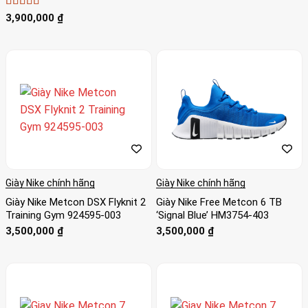
Được xếp
3,900,000
₫
hạng
5
5 sao
Giày Nike chính hãng
Giày Nike chính hãng
Giày Nike Metcon DSX Flyknit 2
Giày Nike Free Metcon 6 TB
Training Gym 924595-003
‘Signal Blue’ HM3754-403
3,500,000
₫
3,500,000
₫