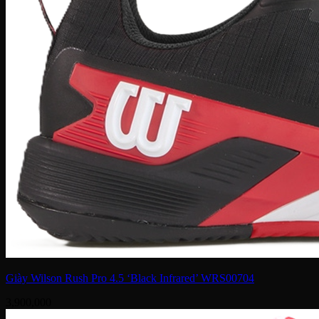
Giày Wilson Rush Pro 4.5 ‘Black Infrared’ WRS00704
3,900,000