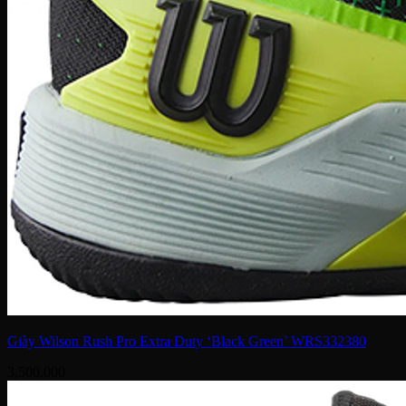
Giày Wilson Rush Pro Extra Duty ‘Black Green’ WRS332380
3,500,000